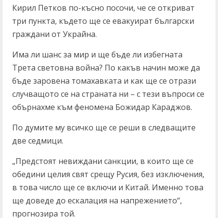
Кирил Петков по-късно посочи, че се откриват
три пункта, където ще се евакуират български
граждани от Украйна.
Има ли шанс за мир и ще бъде ли избегната
Трета световна война? По какъв начин може да
бъде заровена томахавката и как ще се отрази
случващото се на страната ни – с тези въпроси се
обърнахме към феномена Божидар Караджов.
По думите му всичко ще се реши в следващите
две седмици.
„Предстоят невиждани санкции, в които ще се
обедини целия свят срещу Русия, без изключения,
в това число ще се включи и Китай. Именно това
ще доведе до ескалация на напрежението“,
прогнозира той.