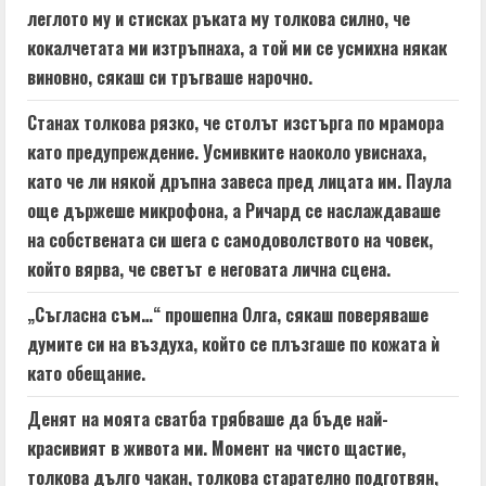
леглото му и стисках ръката му толкова силно, че
кокалчетата ми изтръпнаха, а той ми се усмихна някак
виновно, сякаш си тръгваше нарочно.
Станах толкова рязко, че столът изстърга по мрамора
като предупреждение. Усмивките наоколо увиснаха,
като че ли някой дръпна завеса пред лицата им. Паула
още държеше микрофона, а Ричард се наслаждаваше
на собствената си шега с самодоволството на човек,
който вярва, че светът е неговата лична сцена.
„Съгласна съм…“ прошепна Олга, сякаш поверяваше
думите си на въздуха, който се плъзгаше по кожата ѝ
като обещание.
Денят на моята сватба трябваше да бъде най-
красивият в живота ми. Момент на чисто щастие,
толкова дълго чакан, толкова старателно подготвян,