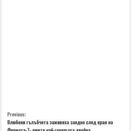
t
i
n
u
e
R
e
a
d
C
Previous:
i
Влюбени гълъбчета заживяха заедно след края на
o
Фермата-7- вижте най-горещата двойка