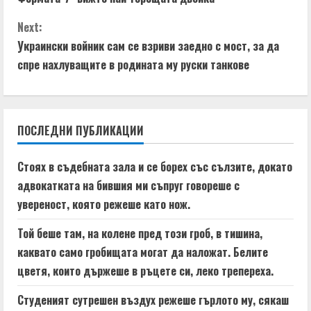
n
n
g
Next:
t
Украински войник сам се взриви заедно с мост, за да
спре нахлуващите в родината му руски танкове
i
n
ПОСЛЕДНИ ПУБЛИКАЦИИ
u
e
Стоях в съдебната зала и се борех със сълзите, докато
адвокатката на бившия ми съпруг говореше с
R
увереност, която режеше като нож.
e
Той беше там, на колене пред този гроб, в тишина,
a
каквато само гробищата могат да наложат. Белите
цветя, които държеше в ръцете си, леко трепереха.
d
Студеният сутрешен въздух режеше гърлото му, сякаш