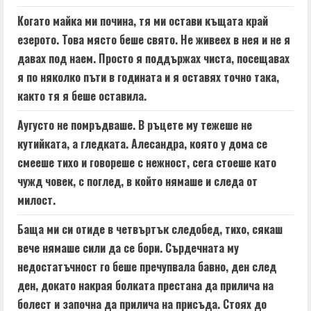
Когато майка ми почина, тя ми остави къщата край
езерото. Това място беше свято. Не живеех в нея и не я
давах под наем. Просто я поддържах чиста, посещавах
я по няколко пъти в годината и я оставях точно така,
както тя я беше оставила.
Аугусто не помръдваше. В ръцете му тежеше не
кутийката, а гледката. Алесандра, която у дома се
смееше тихо и говореше с нежност, сега стоеше като
чужд човек, с поглед, в който нямаше и следа от
милост.
Баща ми си отиде в четвъртък следобед, тихо, сякаш
вече нямаше сили да се бори. Сърдечната му
недостатъчност го беше пречупвала бавно, ден след
ден, докато накрая болката престана да прилича на
болест и започна да прилича на присъда. Стоях до