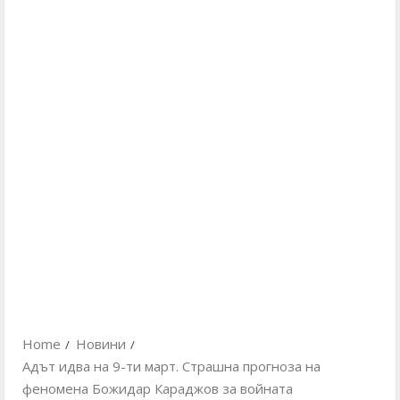
Home
Новини
Адът идва на 9-ти март. Страшна прогноза на
феномена Божидар Караджов за войната