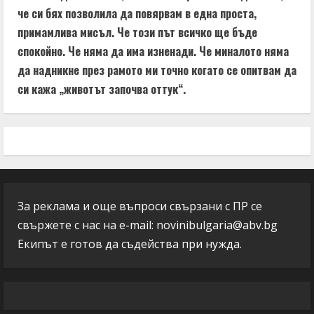
че си бях позволила да повярвам в една проста,
примамлива мисъл. Че този път всичко ще бъде
спокойно. Че няма да има изненади. Че миналото няма
да надникне през рамото ми точно когато се опитвам да
си кажа „животът започва оттук“.
За реклама и още въпроси свързани с ПР се
свържете с нас на e-mail:
novinibulgaria@abv.bg
Екипът е готов да съдейства при нужда.