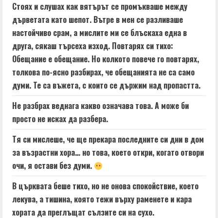
Стоях и слушах как вятърът се промъкваше между
дърветата като шепот. Вътре в мен се разливаше
настойчиво срам, а мислите ми се блъскаха една в
друга, сякаш търсеха изход. Повтарях си тихо:
Обещание е обещание. Но колкото повече го повтарях,
толкова по-ясно разбирах, че обещанията не са само
думи. Те са въжета, с които се държим над пропастта.
Не разбрах веднага какво означава това. А може би
просто не исках да разбера.
Тя си мислеше, че ще прекара последните си дни в дом
за възрастни хора… но това, което откри, когато отвори
очи, я остави без думи.
В църквата беше тихо, но не онова спокойствие, което
лекува, а тишина, която тежи върху раменете и кара
хората да преглъщат сълзите си на сухо.