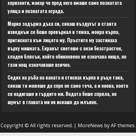
хоризонти, макар че пред него имаше само познатата
улица и познатата ограда.
Марко задържа дъха си, сякаш въздухът в стаята
изведнъж се беше превърнал в тежка, мокра кърпа,
притисната към лицето му. Пръстите му застинаха
върху мишката. Екранът светеше с онзи безстрастен,
хладен блясък, който обикновено не означава нищо, но
тази нощ означаваше всичко.
Седях на ръба на ваната и стисках кърпа в ръце така,
сякаш тя можеше да спре не само теча, а и онова, което
се надигаше в гърдите ми. Водата беше спряла, но
шумът в главата ми не искаше да млъкне.
Copyright © All rights reserved.
|
MoreNews
by AF themes.