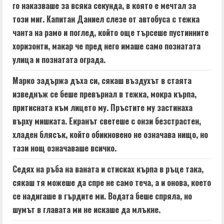
i
го наказваше за всяка секунда, в която е мечтал за
n
този миг. Капитан Даниел слезе от автобуса с тежка
чанта на рамо и поглед, който още търсеше пустинните
g
хоризонти, макар че пред него имаше само познатата
улица и познатата ограда.
Марко задържа дъха си, сякаш въздухът в стаята
изведнъж се беше превърнал в тежка, мокра кърпа,
притисната към лицето му. Пръстите му застинаха
върху мишката. Екранът светеше с онзи безстрастен,
хладен блясък, който обикновено не означава нищо, но
тази нощ означаваше всичко.
Седях на ръба на ваната и стисках кърпа в ръце така,
сякаш тя можеше да спре не само теча, а и онова, което
се надигаше в гърдите ми. Водата беше спряла, но
шумът в главата ми не искаше да млъкне.