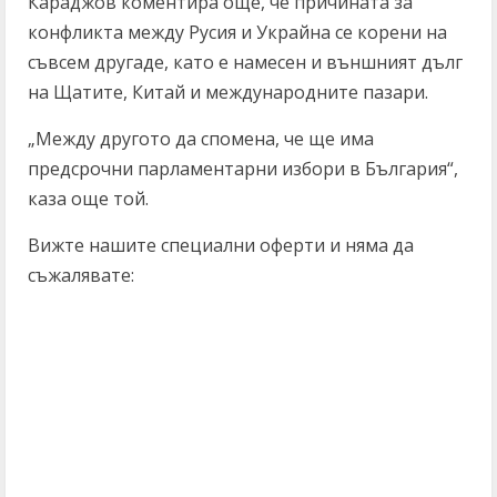
Караджов коментира още, че причината за
конфликта между Русия и Украйна се корени на
съвсем другаде, като е намесен и външният дълг
на Щатите, Китай и международните пазари.
„Между другото да спомена, че ще има
предсрочни парламентарни избори в България“,
каза още той.
Вижте нашите специални оферти и няма да
съжалявате: