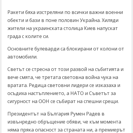
Ракети бяха изстреляни по всички важни военни
обекти и бази в поне половин Украйна. Хиляди
жители на украинската столица Киев напускат
града с колите си.
Основните булеварди са блокирани от колони от
автомобили.
Светът се стресна от този развой на събитията и
вече смята, че третата световна война чука на
вратата. Редица световни лидери се изказаха и
осъдиха настъплението, а НАТО и Съветът за
сигурност на ООН се събират на спешни срещи.
Президентът на България Румен Радев в
извънредно обръщение обяви, че към момента
няма пряка опасност за страната ни, а премиерът