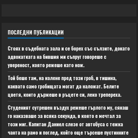
ПОСЛЕДНИ ПУБЛИКАЦИИ
Стоях в съдебната зала и се борех със сълзите, докато
адвокатката на бившия ми съпруг говореше с
увереност, която режеше като нож.
Той беше там, на колене пред този гроб, в тишина,
каквато само гробищата могат да наложат. Белите
цветя, които държеше в ръцете си, леко трепереха.
Студеният сутрешен въздух режеше гърлото му, сякаш
го наказваше за всяка секунда, в която е мечтал за
този миг. Капитан Даниел слезе от автобуса с тежка
чанта на рамо и поглед, който още търсеше пустинните