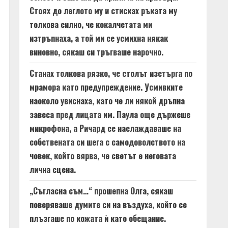
Стоях до леглото му и стисках ръката му
толкова силно, че кокалчетата ми
изтръпнаха, а той ми се усмихна някак
виновно, сякаш си тръгваше нарочно.
Станах толкова рязко, че столът изстърга по
мрамора като предупреждение. Усмивките
наоколо увиснаха, като че ли някой дръпна
завеса пред лицата им. Паула още държеше
микрофона, а Ричард се наслаждаваше на
собствената си шега с самодоволството на
човек, който вярва, че светът е неговата
лична сцена.
„Съгласна съм…“ прошепна Олга, сякаш
поверяваше думите си на въздуха, който се
плъзгаше по кожата ѝ като обещание.