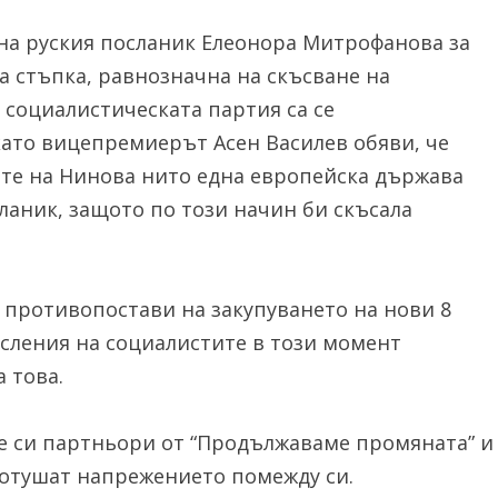
на руския посланик Елеонора Митрофанова за
а стъпка, равнозначна на скъсване на
 социалистическата партия са се
като вицепремиерът Асен Василев обяви, че
ите на Нинова нито една европейска държава
ланик, защото по този начин би скъсала
е противопостави на закупуването на нови 8
исления на социалистите в този момент
 това.
 си партньори от “Продължаваме промяната” и
потушат напрежението помежду си.