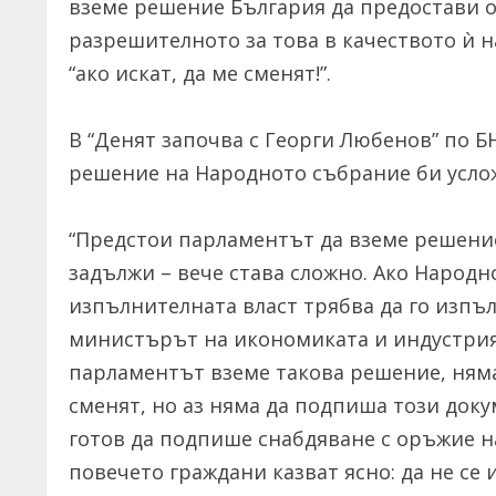
вземе решение България да предостави о
разрешителното за това в качеството ѝ 
“ако искат, да ме сменят!”.
В “Денят започва с Георги Любенов” по Б
решение на Народното събрание би усло
“Предстои парламентът да вземе решение
задължи – вече става сложно. Ако Народн
изпълнителната власт трябва да го изпъл
министърът на икономиката и индустрият
парламентът вземе такова решение, няма
сменят, но аз няма да подпиша този докум
готов да подпише снабдяване с оръжие н
повечето граждани казват ясно: да не се 