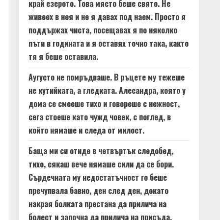
край езерото. Това място беше свято. Не
живеех в нея и не я давах под наем. Просто я
поддържах чиста, посещавах я по няколко
пъти в годината и я оставях точно така, както
тя я беше оставила.
Аугусто не помръдваше. В ръцете му тежеше
не кутийката, а гледката. Алесандра, която у
дома се смееше тихо и говореше с нежност,
сега стоеше като чужд човек, с поглед, в
който нямаше и следа от милост.
Баща ми си отиде в четвъртък следобед,
тихо, сякаш вече нямаше сили да се бори.
Сърдечната му недостатъчност го беше
пречупвала бавно, ден след ден, докато
накрая болката престана да прилича на
болест и започна да прилича на присъда.