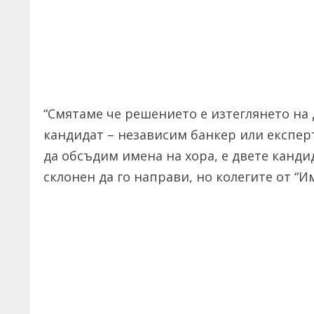
“Смятаме че решението е изтеглянето на
кандидат – независим банкер или експерт
да обсъдим имена на хора, е двете канди
склонен да го направи, но колегите от “И