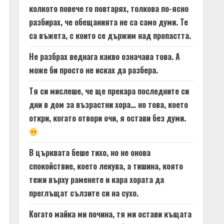
колкото повече го повтарях, толкова по-ясно
разбирах, че обещанията не са само думи. Те
са въжета, с които се държим над пропастта.
Не разбрах веднага какво означава това. А
може би просто не исках да разбера.
Тя си мислеше, че ще прекара последните си
дни в дом за възрастни хора… но това, което
откри, когато отвори очи, я остави без думи.
В църквата беше тихо, но не онова
спокойствие, което лекува, а тишина, която
тежи върху раменете и кара хората да
преглъщат сълзите си на сухо.
Когато майка ми почина, тя ми остави къщата