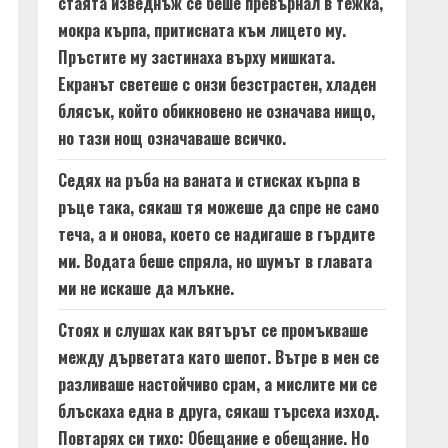
стаята изведнъж се беше превърнал в тежка,
мокра кърпа, притисната към лицето му.
Пръстите му застинаха върху мишката.
Екранът светеше с онзи безстрастен, хладен
блясък, който обикновено не означава нищо,
но тази нощ означаваше всичко.
Седях на ръба на ваната и стисках кърпа в
ръце така, сякаш тя можеше да спре не само
теча, а и онова, което се надигаше в гърдите
ми. Водата беше спряла, но шумът в главата
ми не искаше да млъкне.
Стоях и слушах как вятърът се промъкваше
между дърветата като шепот. Вътре в мен се
разливаше настойчиво срам, а мислите ми се
блъскаха една в друга, сякаш търсеха изход.
Повтарях си тихо: Обещание е обещание. Но