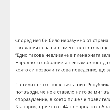
Според нея би било неразумно от страна 
заседанията на парламента като това ще 
“Едно такова невлизане в пленарната за
Народното събрание и невъзможност да с
която си позволи такова поведение, ще за
По темата за отношенията ни с Републи
потвърди, че не е ставало нито за миг в
споразумение, в което пише че правите
България, приета от 44-то Народно събра