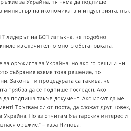
ръжие за Украйна, тя няма да подпише
на министър на икономиката и индустрията, пък
НТ лидерът на БСП изтъкна, че подобно
жнило изключително много обстановката.
 за оръжията за Украйна, но ако го реши и ни
ото събрание вземе това решение, то
ни. Законът и процедурата са такива, че
а трябва да се подпише последен. Ако
 да подпиша такъв документ. Ако искат да ме
ент! Тръгвам си от поста, да сложат друг човек,
а Украйна. Но аз отчитам българския интерес и
изнася оръжие.” – каза Нинова.