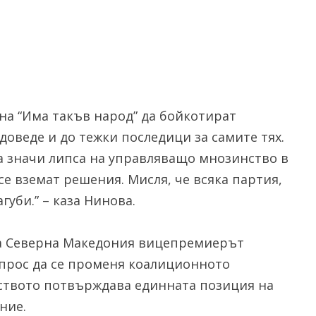
на “Има такъв народ” да бойкотират
доведе и до тежки последици за самите тях.
ла значи липса на управляващо мнозинство в
е вземат решения. Мисля, че всяка партия,
губи.” – каза Нинова.
ка Северна Македония вицепремиерът
ъпрос да се променя коалиционното
лството потвърждава единната позиция на
ние.