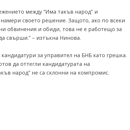
режението между “Има такъв народ” и
 намери своето решение. Защото, ако по всеки
мни обвинения и обиди, това не е работещо за
да свърши.” – изтъкна Нинова.
 кандидатури за управител на БНБ като грешка.
отов да оттегли кандидатурата на
акъв народ” не са склонни на компромис.