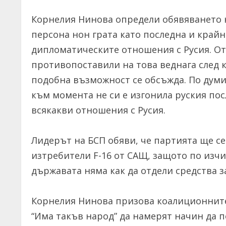
Корнелия Нинова определи обявяването 
персона нон грата като последна и крайн
дипломатическите отношения с Русия. От
противопоставили на това веднага след 
подобна възможност се обсъжда. По дум
към момента не си е изгонила руския пос
всякакви отношения с Русия.
Лидерът на БСП обяви, че партията ще с
изтребители F-16 от САЩ, защото по изч
държавата няма как да отдели средства за
Корнелия Нинова призова коалиционните
“Има такъв народ” да намерят начин да 