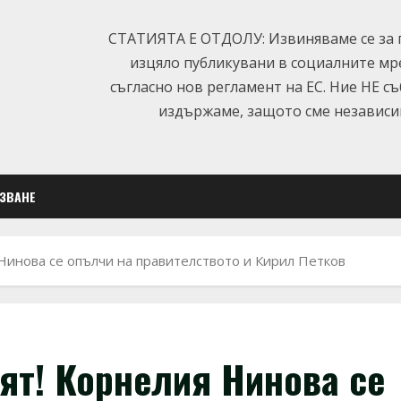
СТАТИЯТА Е ОТДОЛУ: Извиняваме се за п
изцяло публикувани в социалните мр
съгласно нов регламент на ЕС. Ние НЕ с
издържаме, защото сме независим
ЛЗВАНЕ
 Нинова се опълчи на правителството и Кирил Петков
нят! Корнелия Нинова се