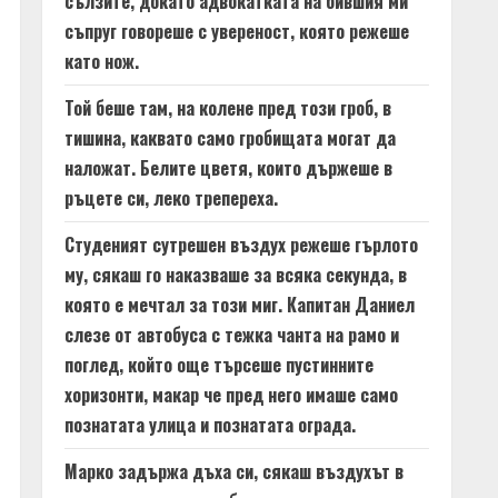
сълзите, докато адвокатката на бившия ми
съпруг говореше с увереност, която режеше
като нож.
Той беше там, на колене пред този гроб, в
тишина, каквато само гробищата могат да
наложат. Белите цветя, които държеше в
ръцете си, леко трепереха.
Студеният сутрешен въздух режеше гърлото
му, сякаш го наказваше за всяка секунда, в
която е мечтал за този миг. Капитан Даниел
слезе от автобуса с тежка чанта на рамо и
поглед, който още търсеше пустинните
хоризонти, макар че пред него имаше само
познатата улица и познатата ограда.
Марко задържа дъха си, сякаш въздухът в