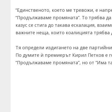
“Единственото, което ме тревожи, е нап
“Продължаваме промяната”. То трябва да
казус се стига до такава ескалация, взаи
важните неща, които коалицията трябва 
Тя определи издигането на две партийни
По думите ѝ премиерът Кирил Петков е г
“Продължаваме промяната”, но от “Има т