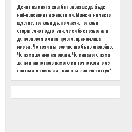
Денят на моята сватба трябваше да бъде
най-красивият в живота ми. Момент на чисто
щастие, толкова дълго чакан, толкова
старателно подготвян, че си бях позволила
да повярвам в една проста, примамлива
мисъл. Че този път всичко ще бъде спокойно.
Че няма да има изненади. Че миналото няма
да надникне през рамото ми точно когато се
опитвам да си кажа „животът започва оттук“.