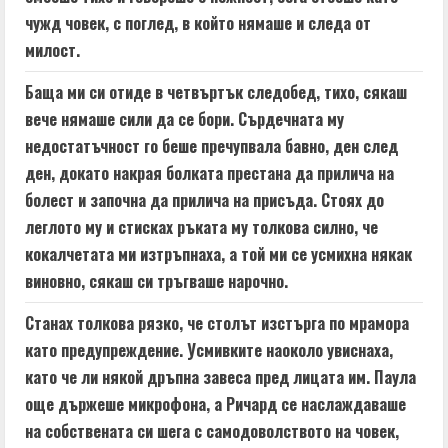
чужд човек, с поглед, в който нямаше и следа от
милост.
Баща ми си отиде в четвъртък следобед, тихо, сякаш
вече нямаше сили да се бори. Сърдечната му
недостатъчност го беше пречупвала бавно, ден след
ден, докато накрая болката престана да прилича на
болест и започна да прилича на присъда. Стоях до
леглото му и стисках ръката му толкова силно, че
кокалчетата ми изтръпнаха, а той ми се усмихна някак
виновно, сякаш си тръгваше нарочно.
Станах толкова рязко, че столът изстърга по мрамора
като предупреждение. Усмивките наоколо увиснаха,
като че ли някой дръпна завеса пред лицата им. Паула
още държеше микрофона, а Ричард се наслаждаваше
на собствената си шега с самодоволството на човек,