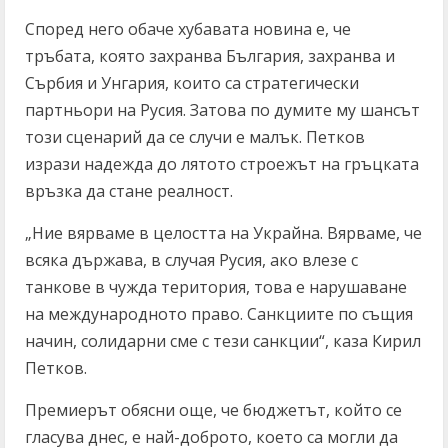
Според него обаче хубавата новина е, че
тръбата, която захранва България, захранва и
Сърбия и Унгария, които са стратегически
партньори на Русия. Затова по думите му шансът
този сценарий да се случи е малък. Петков
изрази надежда до лятото строежът на гръцката
връзка да стане реалност.
„Ние вярваме в целостта на Украйна. Вярваме, че
всяка държава, в случая Русия, ако влезе с
танкове в чужда територия, това е нарушаване
на международното право. Санкциите по същия
начин, солидарни сме с тези санкции“, каза Кирил
Петков.
Премиерът обясни още, че бюджетът, който се
гласува днес, е най-доброто, което са могли да