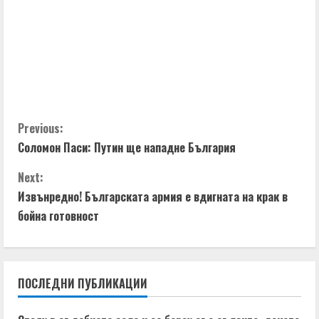
C
Previous:
Соломон Паси: Путин ще нападне България
o
Next:
n
Извънредно! Българската армия е вдигната на крак в
t
бойна готовност
i
n
ПОСЛЕДНИ ПУБЛИКАЦИИ
u