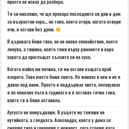
просто не исках да разбера.
Тя си мислеше, че ще прекара последните си дни в дом
за възрастни хора… но това, което откри, когато отвори
очи, я остави без думи.
В църквата беше тихо, но не онова спокойствие, което
лекува, а тишина, която тежи върху раменете и кара
хората да преглъщат сълзите си на сухо.
Когато майка ми почина, тя ми остави къщата край
езерото. Това място беше свято. Не живеех в нея и не я
давах под наем. Просто я поддържах чиста, посещавах
я по няколко пъти в годината и я оставях точно така,
както тя я беше оставила.
Аугусто не помръдваше. В ръцете му тежеше не
кутийката, а гледката. Алесандра, която у дома се
смееше тихо и говореше с нежност, сега стоеше като