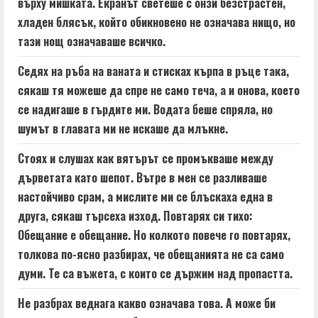
върху мишката. Екранът светеше с онзи безстрастен,
хладен блясък, който обикновено не означава нищо, но
тази нощ означаваше всичко.
Седях на ръба на ваната и стисках кърпа в ръце така,
сякаш тя можеше да спре не само теча, а и онова, което
се надигаше в гърдите ми. Водата беше спряла, но
шумът в главата ми не искаше да млъкне.
Стоях и слушах как вятърът се промъкваше между
дърветата като шепот. Вътре в мен се разливаше
настойчиво срам, а мислите ми се блъскаха една в
друга, сякаш търсеха изход. Повтарях си тихо:
Обещание е обещание. Но колкото повече го повтарях,
толкова по-ясно разбирах, че обещанията не са само
думи. Те са въжета, с които се държим над пропастта.
Не разбрах веднага какво означава това. А може би