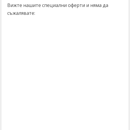
Вижте нашите специални оферти и няма да
съжалявате:
C
o
n
t
i
n
u
e
R