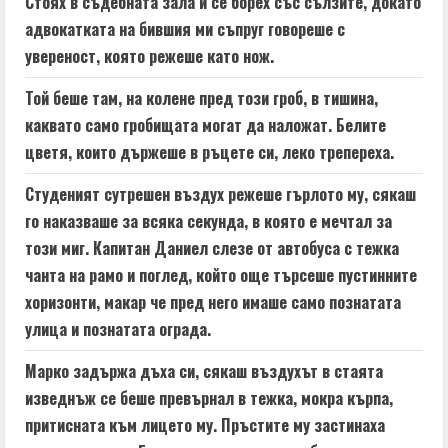
Стоях в съдебната зала и се борех със сълзите, докато
e
адвокатката на бившия ми съпруг говореше с
увереност, която режеше като нож.
R
Той беше там, на колене пред този гроб, в тишина,
e
каквато само гробищата могат да наложат. Белите
a
цветя, които държеше в ръцете си, леко трепереха.
d
Студеният сутрешен въздух режеше гърлото му, сякаш
го наказваше за всяка секунда, в която е мечтал за
i
този миг. Капитан Даниел слезе от автобуса с тежка
n
чанта на рамо и поглед, който още търсеше пустинните
хоризонти, макар че пред него имаше само познатата
g
улица и познатата ограда.
Марко задържа дъха си, сякаш въздухът в стаята
изведнъж се беше превърнал в тежка, мокра кърпа,
притисната към лицето му. Пръстите му застинаха