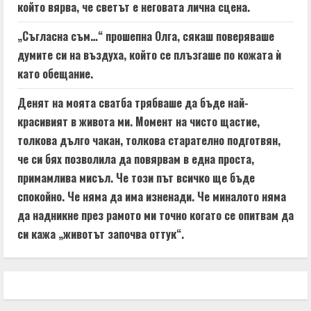
който вярва, че светът е неговата лична сцена.
„Съгласна съм…“ прошепна Олга, сякаш поверяваше
думите си на въздуха, който се плъзгаше по кожата ѝ
като обещание.
Денят на моята сватба трябваше да бъде най-
красивият в живота ми. Момент на чисто щастие,
толкова дълго чакан, толкова старателно подготвян,
че си бях позволила да повярвам в една проста,
примамлива мисъл. Че този път всичко ще бъде
спокойно. Че няма да има изненади. Че миналото няма
да надникне през рамото ми точно когато се опитвам да
си кажа „животът започва оттук“.