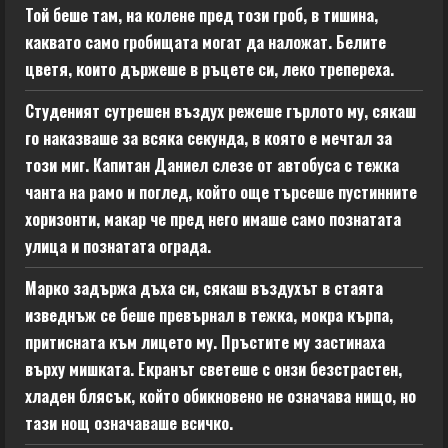
Той беше там, на колене пред този гроб, в тишина,
каквато само гробищата могат да наложат. Белите
цветя, които държеше в ръцете си, леко трепереха.
Студеният сутрешен въздух режеше гърлото му, сякаш
го наказваше за всяка секунда, в която е мечтал за
този миг. Капитан Даниел слезе от автобуса с тежка
чанта на рамо и поглед, който още търсеше пустинните
хоризонти, макар че пред него имаше само познатата
улица и познатата ограда.
Марко задържа дъха си, сякаш въздухът в стаята
изведнъж се беше превърнал в тежка, мокра кърпа,
притисната към лицето му. Пръстите му застинаха
върху мишката. Екранът светеше с онзи безстрастен,
хладен блясък, който обикновено не означава нищо, но
тази нощ означаваше всичко.