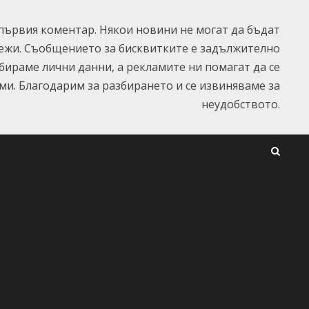
ървия коментар. Някои новини не могат да бъдат
ежи. Съобщението за бисквитките е задължително
ъбираме лични данни, а рекламите ни помагат да се
и. Благодарим за разбирането и се извиняваме за
неудобството.