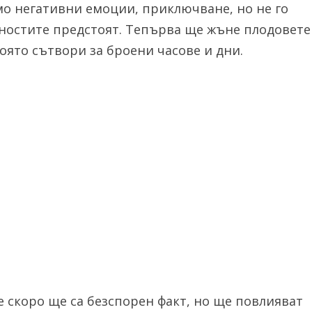
мо негативни емоции, приключване, но не го
ностите предстоят. Тепърва ще жъне плодовете
оято сътвори за броени часове и дни.
е скоро ще са безспорен факт, но ще повлияват