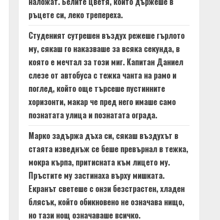
наложат. Белите цветя, които държеше в
ръцете си, леко трепереха.
Студеният сутрешен въздух режеше гърлото
му, сякаш го наказваше за всяка секунда, в
която е мечтал за този миг. Капитан Даниел
слезе от автобуса с тежка чанта на рамо и
поглед, който още търсеше пустинните
хоризонти, макар че пред него имаше само
познатата улица и познатата ограда.
Марко задържа дъха си, сякаш въздухът в
стаята изведнъж се беше превърнал в тежка,
мокра кърпа, притисната към лицето му.
Пръстите му застинаха върху мишката.
Екранът светеше с онзи безстрастен, хладен
блясък, който обикновено не означава нищо,
но тази нощ означаваше всичко.