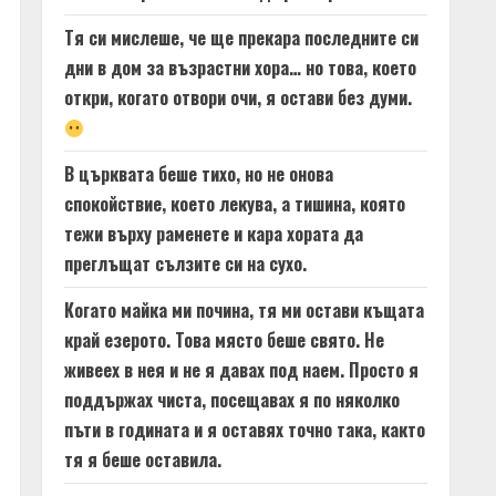
Тя си мислеше, че ще прекара последните си
дни в дом за възрастни хора… но това, което
откри, когато отвори очи, я остави без думи.
В църквата беше тихо, но не онова
спокойствие, което лекува, а тишина, която
тежи върху раменете и кара хората да
преглъщат сълзите си на сухо.
Когато майка ми почина, тя ми остави къщата
край езерото. Това място беше свято. Не
живеех в нея и не я давах под наем. Просто я
поддържах чиста, посещавах я по няколко
пъти в годината и я оставях точно така, както
тя я беше оставила.