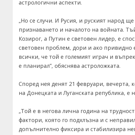
астрологични аспекти.
„Но се случи. И Русия, и руският народ щ
признаването и началото на войната. Тъй
Козирог, а Путин е световен лидер, е спо
световен проблем, дори и ако привидно е
всички, че той е големият играч и въпрек
е планирал”, обяснява астроложката.
Според нея денят 21 февруари, вечерта,
на Донецката и Луганската република, е 
„Той е в негова лична година на труднос
фактори, която го подхлъзна и с неправ
допълнително фиксира и стабилизира нег