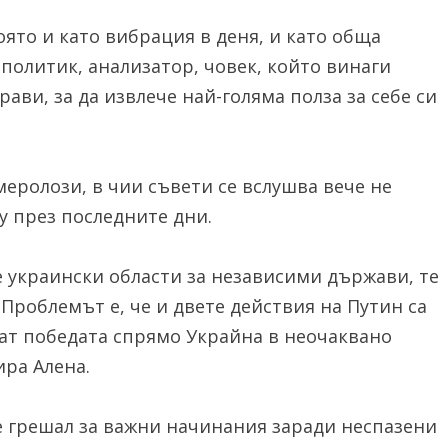
оято и като вибрация в деня, и като обща
политик, анализатор, човек, който винаги
ави, за да извлече най-голяма полза за себе си
меролози, в чии съвети се вслушва вече не
у през последните дни.
е украински области за независими държави, те
 Проблемът е, че и двете действия на Путин са
ат победата спрямо Украйна в неочаквано
ира Алена.
 е грешал за важни начинания заради неспазени