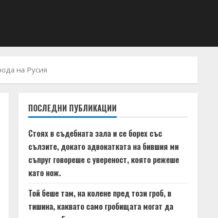
рода на Русия
ПОСЛЕДНИ ПУБЛИКАЦИИ
Стоях в съдебната зала и се борех със
сълзите, докато адвокатката на бившия ми
съпруг говореше с увереност, която режеше
като нож.
Той беше там, на колене пред този гроб, в
тишина, каквато само гробищата могат да