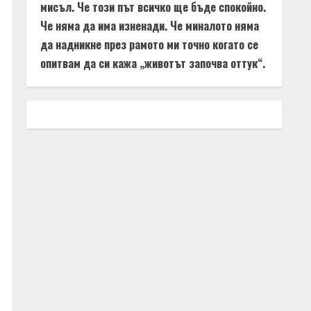
мисъл. Че този път всичко ще бъде спокойно.
Че няма да има изненади. Че миналото няма
да надникне през рамото ми точно когато се
опитвам да си кажа „животът започва оттук“.