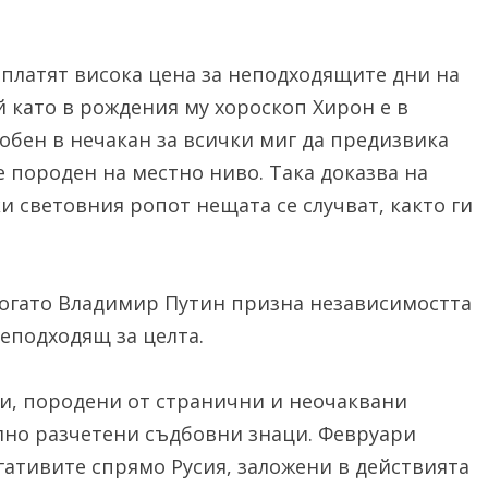
е платят висока цена за неподходящите дни на
 като в рождения му хороскоп Хирон е в
собен в нечакан за всички миг да предизвика
 породен на местно ниво. Така доказва на
и световния ропот нещата се случват, както ги
 когато Владимир Путин призна независимостта
неподходящ за целта.
ти, породени от странични и неочаквани
илно разчетени съдбовни знаци. Февруари
ативите спрямо Русия, заложени в действията