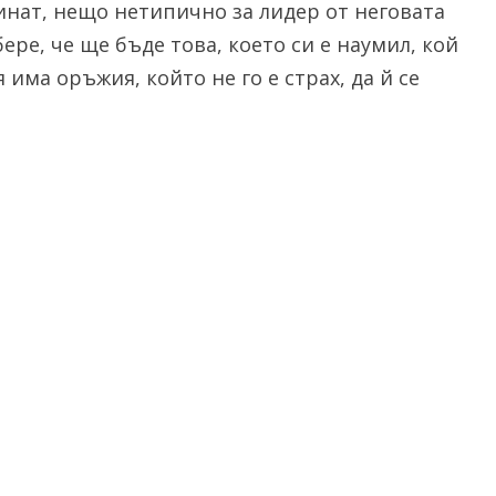
инат, нещо нетипично за лидер от неговата
ере, че ще бъде това, което си е наумил, кой
 има оръжия, който не го е страх, да й се