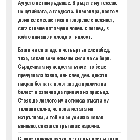
Аугусто не помръдваше. В ръцете му тежеше
не кутийката, а гледката. Алесандра, която у
дома се смееше тихо и говореше с нежност,
сега стоеше като чужд човек, с поглед, в
който нямаше и следа от милост.
Баща ми си отиде в четвъртък следобед,
тихо, сякаш вече нямаше сили да се бори.
Сърдечната му недостатъчност го беше
пречупвала бавно, ден след ден, докато
накрая болката престана да прилича на
болест и започна да прилича на присъда.
Стоях до леглото му и стисках ръката му
толкова силно, че кокалчетата ми
изтръпнаха, а той ми се усмихна някак
виновно, сякаш си тръгваше нарочно.
Станах толкова рязко, че столът изстърга по