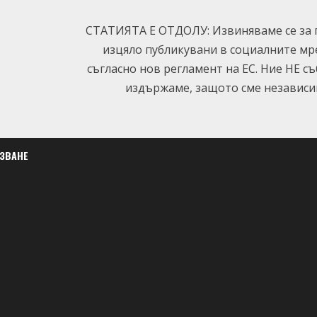
СТАТИЯТА Е ОТДОЛУ: Извиняваме се за п
изцяло публикувани в социалните мр
съгласно нов регламент на ЕС. Ние НЕ с
издържаме, защото сме независим
ЛЗВАНЕ