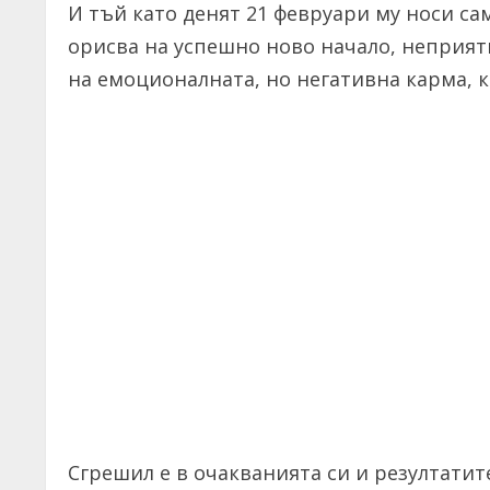
И тъй като денят 21 февруари му носи са
орисва на успешно ново начало, неприят
на емоционалната, но негативна карма, к
Сгрешил е в очакванията си и резултатит