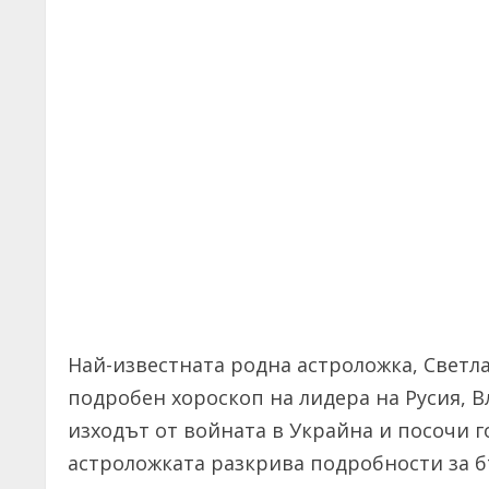
Най-известната родна астроложка, Светла
подробен хороскоп на лидера на Русия, В
изходът от войната в Украйна и посочи г
астроложката разкрива подробности за б