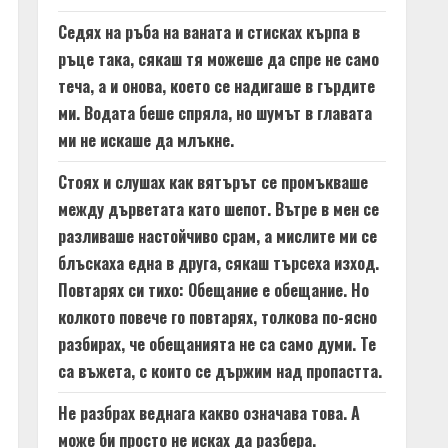
Седях на ръба на ваната и стисках кърпа в
ръце така, сякаш тя можеше да спре не само
теча, а и онова, което се надигаше в гърдите
ми. Водата беше спряла, но шумът в главата
ми не искаше да млъкне.
Стоях и слушах как вятърът се промъкваше
между дърветата като шепот. Вътре в мен се
разливаше настойчиво срам, а мислите ми се
блъскаха една в друга, сякаш търсеха изход.
Повтарях си тихо: Обещание е обещание. Но
колкото повече го повтарях, толкова по-ясно
разбирах, че обещанията не са само думи. Те
са въжета, с които се държим над пропастта.
Не разбрах веднага какво означава това. А
може би просто не исках да разбера.