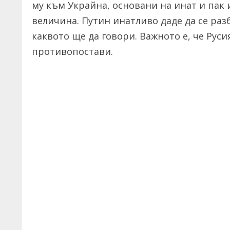
му към Украйна, основани на инат и пак 
величина. Путин инатливо даде да се разб
каквото ще да говори. Важното е, че Русия
противопостави.