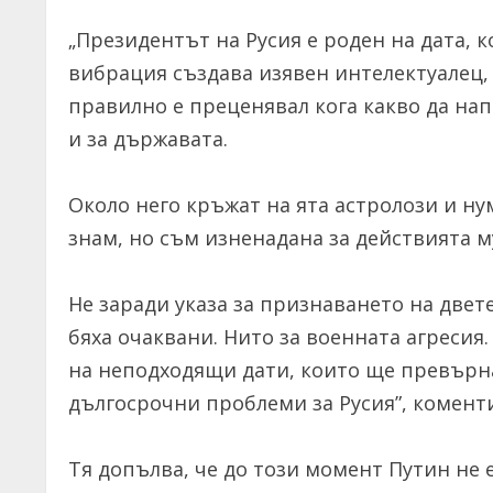
„Президентът на Русия е роден на дата, к
вибрация създава изявен интелектуалец, 
правилно е преценявал кога какво да напр
и за държавата.
Около него кръжат на ята астролози и ну
знам, но съм изненадана за действията м
Не заради указа за признаването на двет
бяха очаквани. Нито за военната агресия.
на неподходящи дати, които ще превърн
дългосрочни проблеми за Русия”, комент
Тя допълва, че до този момент Путин не