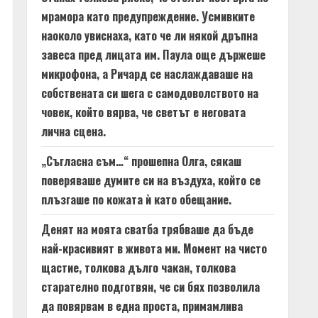
мрамора като предупреждение. Усмивките
наоколо увиснаха, като че ли някой дръпна
завеса пред лицата им. Паула още държеше
микрофона, а Ричард се наслаждаваше на
собствената си шега с самодоволството на
човек, който вярва, че светът е неговата
лична сцена.
„Съгласна съм…“ прошепна Олга, сякаш
поверяваше думите си на въздуха, който се
плъзгаше по кожата ѝ като обещание.
Денят на моята сватба трябваше да бъде
най-красивият в живота ми. Момент на чисто
щастие, толкова дълго чакан, толкова
старателно подготвян, че си бях позволила
да повярвам в една проста, примамлива