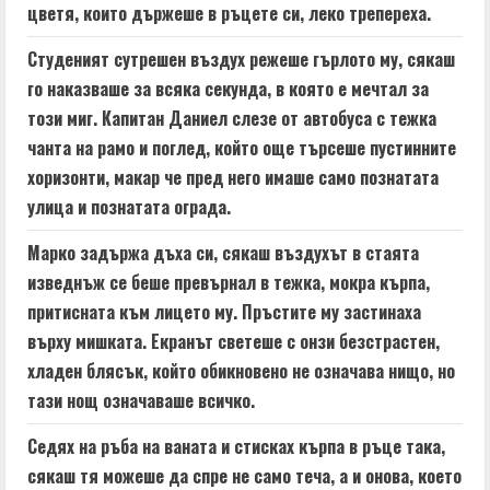
a
цветя, които държеше в ръцете си, леко трепереха.
d
Студеният сутрешен въздух режеше гърлото му, сякаш
го наказваше за всяка секунда, в която е мечтал за
i
този миг. Капитан Даниел слезе от автобуса с тежка
n
чанта на рамо и поглед, който още търсеше пустинните
хоризонти, макар че пред него имаше само познатата
g
улица и познатата ограда.
Марко задържа дъха си, сякаш въздухът в стаята
изведнъж се беше превърнал в тежка, мокра кърпа,
притисната към лицето му. Пръстите му застинаха
върху мишката. Екранът светеше с онзи безстрастен,
хладен блясък, който обикновено не означава нищо, но
тази нощ означаваше всичко.
Седях на ръба на ваната и стисках кърпа в ръце така,
сякаш тя можеше да спре не само теча, а и онова, което