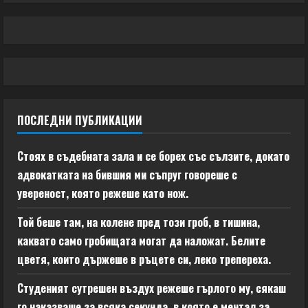
ПОСЛЕДНИ ПУБЛИКАЦИИ
Стоях в съдебната зала и се борех със сълзите, докато
адвокатката на бившия ми съпруг говореше с
увереност, която режеше като нож.
Той беше там, на колене пред този гроб, в тишина,
каквато само гробищата могат да наложат. Белите
цветя, които държеше в ръцете си, леко трепереха.
Студеният сутрешен въздух режеше гърлото му, сякаш
го наказваше за всяка секунда, в която е мечтал за