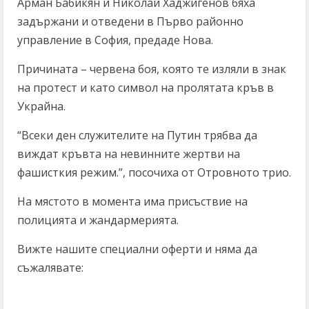
Арман Бабикян и Николай Хаджигенов бяха
задържани и отведени в Първо районно
управление в София, предаде Нова.
Причината – червена боя, която те изляли в знак
на протест и като символ на пролятата кръв в
Украйна.
“Всеки ден служителите на Путин трябва да
виждат кръвта на невинните жертви на
фашисткия режим.”, посочиха от Отровното трио.
На мястото в момента има присъствие на
полицията и жандармерията.
Вижте нашите специални оферти и няма да
съжалявате: