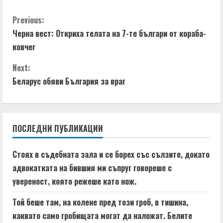
C
Previous:
Черна вест: Откриха телата на 7-те българи от кораба-
o
ковчег
n
Next:
t
Беларус обяви България за враг
i
n
ПОСЛЕДНИ ПУБЛИКАЦИИ
u
Стоях в съдебната зала и се борех със сълзите, докато
e
адвокатката на бившия ми съпруг говореше с
увереност, която режеше като нож.
R
Той беше там, на колене пред този гроб, в тишина,
e
каквато само гробищата могат да наложат. Белите