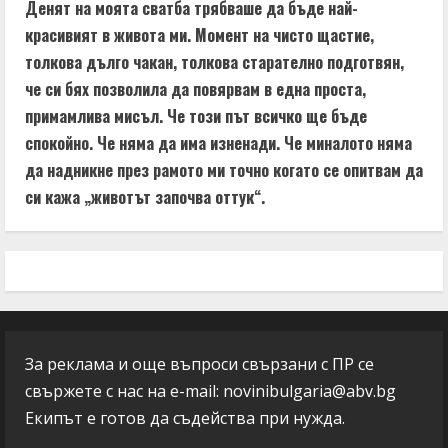
Денят на моята сватба трябваше да бъде най-
красивият в живота ми. Момент на чисто щастие,
толкова дълго чакан, толкова старателно подготвян,
че си бях позволила да повярвам в една проста,
примамлива мисъл. Че този път всичко ще бъде
спокойно. Че няма да има изненади. Че миналото няма
да надникне през рамото ми точно когато се опитвам да
си кажа „животът започва оттук“.
За реклама и още въпроси свързани с ПР се
свържете с нас на e-mail:
novinibulgaria@abv.bg
Екипът е готов да съдейства при нужда.