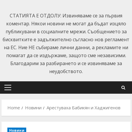
Skip
to
СТАТИЯТА Е ОТДОЛУ: Извиняваме се за първия
content
коментар. Някои новини не могат да бъдат изцяло
публикувани в социалните мрежи. Съобщението за
бисквитките е задължително съгласно нов регламент
на ЕС. Ние НЕ събираме лични данни, а рекламите ни
помагат да се издържаме, защото сме независими.
Благодарим за разбирането и се извиняваме за
неудобството.
Primary
Menu
Home
Новини
Арестуваха Бабикян и Хаджигенов
Новини