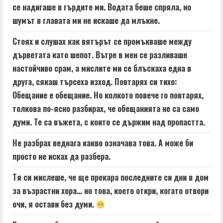
се надигаше в гърдите ми. Водата беше спряла, но
шумът в главата ми не искаше да млъкне.
Стоях и слушах как вятърът се промъкваше между
дърветата като шепот. Вътре в мен се разливаше
настойчиво срам, а мислите ми се блъскаха една в
друга, сякаш търсеха изход. Повтарях си тихо:
Обещание е обещание. Но колкото повече го повтарях,
толкова по-ясно разбирах, че обещанията не са само
думи. Те са въжета, с които се държим над пропастта.
Не разбрах веднага какво означава това. А може би
просто не исках да разбера.
Тя си мислеше, че ще прекара последните си дни в дом
за възрастни хора… но това, което откри, когато отвори
очи, я остави без думи.