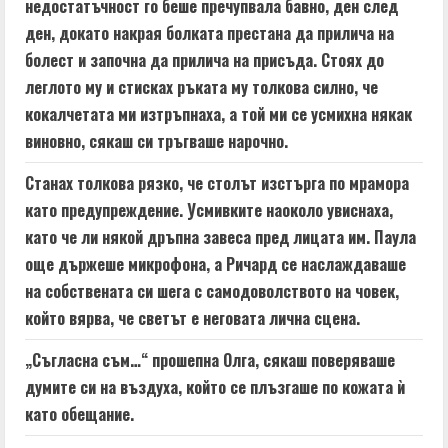
недостатъчност го беше пречупвала бавно, ден след
ден, докато накрая болката престана да прилича на
болест и започна да прилича на присъда. Стоях до
леглото му и стисках ръката му толкова силно, че
кокалчетата ми изтръпнаха, а той ми се усмихна някак
виновно, сякаш си тръгваше нарочно.
Станах толкова рязко, че столът изстърга по мрамора
като предупреждение. Усмивките наоколо увиснаха,
като че ли някой дръпна завеса пред лицата им. Паула
още държеше микрофона, а Ричард се наслаждаваше
на собствената си шега с самодоволството на човек,
който вярва, че светът е неговата лична сцена.
„Съгласна съм…“ прошепна Олга, сякаш поверяваше
думите си на въздуха, който се плъзгаше по кожата ѝ
като обещание.