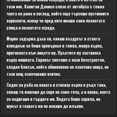
този миг. Капитан Даниел слезе от автобуса с тежка
чанта на рамо и поглед, който още търсеше пустинните
хоризонти, макар че пред него имаше само познатата
улица и познатата ограда.
Марко задържа дъха си, сякаш въздухът в стаята
изведнъж се беше превърнал в тежка, мокра кърпа,
притисната към лицето му. Пръстите му застинаха
върху мишката. Екранът светеше с онзи безстрастен,
хладен блясък, който обикновено не означава нищо, но
тази нощ означаваше всичко.
Седях на ръба на ваната и стисках кърпа в ръце така,
сякаш тя можеше да спре не само теча, а и онова, което
се надигаше в гърдите ми. Водата беше спряла, но
шумът в главата ми не искаше да млъкне.