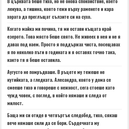
В църквата беше тихо, но не онова спокойствие, което
лекува, а тишина, която тежи върху раменете и кара
хората да преглъщат сълзите си на сухо.
Когато майка ми почина, тя ми остави къщата край
езерото. Това място беше свято. Не живеех в нея и не я
давах под наем. Просто я поддържах чиста, посещавах
я по няколко пъти в годината и я оставях точно така,
както тя я беше оставила.
Аугусто не помръдваше. В ръцете му тежеше не
кутийката, а гледката. Алесандра, която у дома се
смееше тихо и говореше с нежност, сега стоеше като
чужд човек, с поглед, в който нямаше и следа от
милост.
Баща ми си отиде в четвъртък следобед, тихо, сякаш
вече нямаше сили да се бори. Сърдечната му