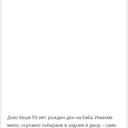
Днес беше 93-ият рожден ден на баба. Имахме
мило, скромно събиране в задния ѝ двор – само