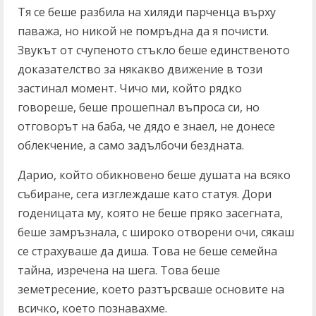
Тя се беше разбила на хиляди парченца върху
паважа, но никой не помръдна да я почисти.
Звукът от счупеното стъкло беше единственото
доказателство за някакво движение в този
застинал момент. Чичо ми, който рядко
говореше, беше прошепнал въпроса си, но
отговорът на баба, че дядо е знаел, не донесе
облекчение, а само задълбочи бездната.
Дарио, който обикновено беше душата на всяко
събиране, сега изглеждаше като статуя. Дори
годеницата му, която не беше пряко засегната,
беше замръзнала, с широко отворени очи, сякаш
се страхуваше да диша. Това не беше семейна
тайна, изречена на шега. Това беше
земетресение, което разтърсваше основите на
всичко, което познавахме.