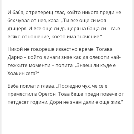
И баба, с треперещ глас, който никога преди не
бях чувал от нея, каза: „Ти все още си моя
дъщеря. И все още си дъщеря на баща си – във
всяко отношение, което има значение.“
Никой не говореше известно време. Тогава
Дарио – който винаги знае как да олекоти най-
тежките моменти – попита: „Знаеш ли къде е
Хоакин сега?“
Баба поклати глава. „Последно чух, че се е
преместил в Орегон. Това беше преди повече от
петдесет години. Дори не знам дали е още жив.“