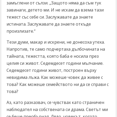
замъглени от сълзи. „Защото няма да съм тук
завинаги, детето ми. И не искам да взема тази
тежест със себе си. Заслужавате да знаете
истината. Заслужавате да знаете откъде
произлизате.“
Тези думи, макар и искрени, не донесоха утеха.
Напротив, те само подчертаха дълбочината на
тайната, тежестта, която баба е носила през
целия си живот. Седемдесет години мълчание.
Седемдесет години живот, построен върху
невидима лъжа. Как можеше човек да живее с
това? Как можеше семейството ни да се справи с
това?
Аз, като разказвач, се чувствах като страничен
наблюдател на собствената си драма. Светът ми
се беше преобърнал. Дядо, човекът, когото