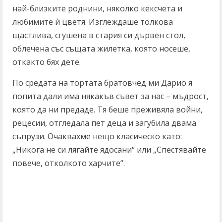
най-близките роднини, няколко кексчета и
любимите ѝ цветя. Изглеждаше толкова
щастлива, сгушена в стария си дървен стол,
облечена със същата жилетка, която носеше,
откакто бях дете.
По средата на тортата братовчед ми Дарио я
попита дали има някакъв съвет за нас – мъдрост,
която да ни предаде. Тя беше преживяла войни,
рецесии, отгледала пет деца и загубила двама
съпрузи. Очаквахме нещо класическо като:
„Никога не си лягайте ядосани“ или „Спестявайте
повече, отколкото харчите“.