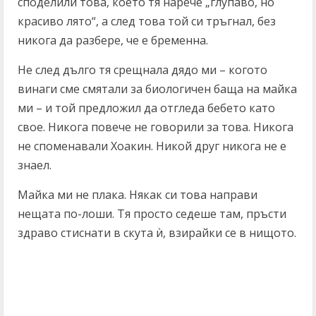
споделили това, което тя нарече „глупаво, но
красиво лято“, а след това той си тръгнал, без
никога да разбере, че е бременна.
Не след дълго тя срещнала дядо ми – когото
винаги сме смятали за биологичен баща на майка
ми – и той предложил да отгледа бебето като
свое. Никога повече не говорили за това. Никога
не споменавали Хоакин. Никой друг никога не е
знаел.
Майка ми не плака. Някак си това направи
нещата по-лоши. Тя просто седеше там, пръсти
здраво стиснати в скута ѝ, взирайки се в нищото.