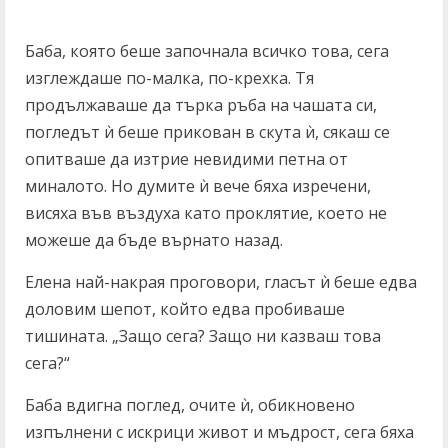
Баба, която беше започнала всичко това, сега
изглеждаше по-малка, по-крехка. Тя
продължаваше да търка ръба на чашата си,
погледът ѝ беше прикован в скута ѝ, сякаш се
опитваше да изтрие невидими петна от
миналото. Но думите ѝ вече бяха изречени,
висяха във въздуха като проклятие, което не
можеше да бъде върнато назад.
Елена най-накрая проговори, гласът ѝ беше едва
доловим шепот, който едва пробиваше
тишината. „Защо сега? Защо ни казваш това
сега?“
Баба вдигна поглед, очите ѝ, обикновено
изпълнени с искрици живот и мъдрост, сега бяха