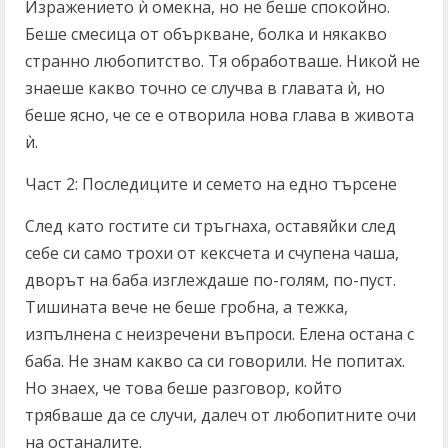
Изражението ѝ омекна, но не беше спокойно.
Беше смесица от объркване, болка и някакво
странно любопитство. Тя обработваше. Никой не
знаеше какво точно се случва в главата ѝ, но
беше ясно, че се е отворила нова глава в живота
ѝ.
Част 2: Последиците и семето на едно търсене
След като гостите си тръгнаха, оставяйки след
себе си само трохи от кексчета и счупена чаша,
дворът на баба изглеждаше по-голям, по-пуст.
Тишината вече не беше гробна, а тежка,
изпълнена с неизречени въпроси. Елена остана с
баба. Не знам какво са си говорили. Не попитах.
Но знаех, че това беше разговор, който
трябваше да се случи, далеч от любопитните очи
на останалите.