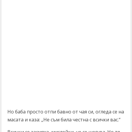
Но баба просто отпи бавно от чая си, огледа се на
масата и каза: „Не съм била честна с всички вас.“