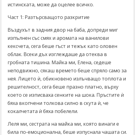
истинската, може да оцелее всичко.
Част 1: Разтърсващото разкритие
Въздухът в задния двор на баба, допреди миг
изпълнен със смях и аромата на ванилови
кексчета, сега беше гъст и тежък като оловен
облак. Всеки дъх изглеждаше да отеква в
гробната тишина. Майка ми, Елена, седеше
неподвижно, сякаш времето беше спряло само за
нея. Лицето ѝ, обикновено излъчващо топлота и
решителност, сега беше празно платно, върху
което се изписваха сенките на шока. Пръстите ѝ
бяха вкопчени толкова силно в скута ѝ, че
кокалчетата ѝ бяха побелели.
Леля ми, сестрата на майка ми, която винаги е
била по-емоционална, беше изпуснала чашата си.