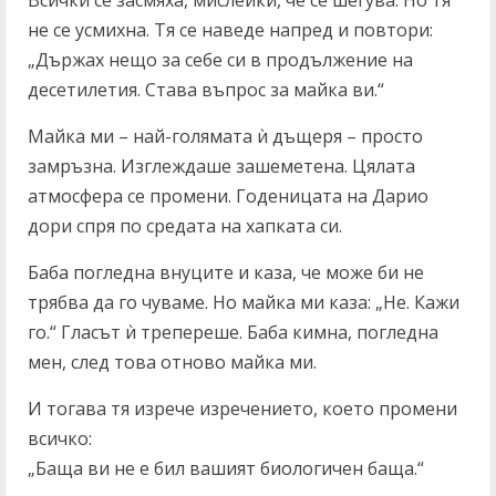
Всички се засмяха, мислейки, че се шегува. Но тя
не се усмихна. Тя се наведе напред и повтори:
„Държах нещо за себе си в продължение на
десетилетия. Става въпрос за майка ви.“
Майка ми – най-голямата ѝ дъщеря – просто
замръзна. Изглеждаше зашеметена. Цялата
атмосфера се промени. Годеницата на Дарио
дори спря по средата на хапката си.
Баба погледна внуците и каза, че може би не
трябва да го чуваме. Но майка ми каза: „Не. Кажи
го.“ Гласът ѝ трепереше. Баба кимна, погледна
мен, след това отново майка ми.
И тогава тя изрече изречението, което промени
всичко:
„Баща ви не е бил вашият биологичен баща.“