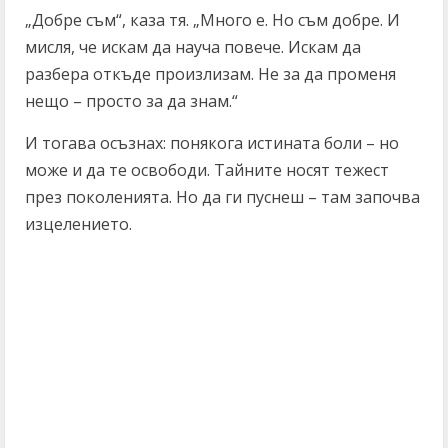
„Добре съм“, каза тя. „Много е. Но съм добре. И
мисля, че искам да науча повече. Искам да
разбера откъде произлизам. Не за да променя
нещо – просто за да знам.“
И тогава осъзнах: понякога истината боли – но
може и да те освободи. Тайните носят тежест
през поколенията. Но да ги пуснеш – там започва
изцелението.