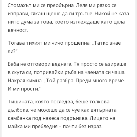
Стомахът ми се преобърна. Леля ми рязко се
изправи, сякаш щеше да си тръгне. Никой не каза
нито дума за това, което изглеждаше като цяла
вечност.
Тогава тихият ми чичо прошепна: „Татко знае
ли?“
Баба не отговори веднага. Тя просто се взираше
в скута си, потривайки ръба на чаената си чаша.
Накрая кимна. „Той разбра. Преди много време.
И ми прости.“
Тишината, която последва, беше толкова
дълбока, че можеше да се чуе как вятърната
камбанка под навеса подрънква. Лицето на
майка ми пребледня – почти без израз.