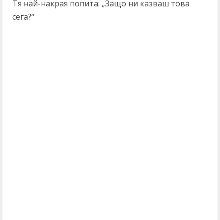
Тя най-накрая попита: „Защо ни казваш това
сега?“