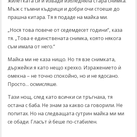
жилетката си и извади избледняла стара снимка.
Мъж с тъмни къдрици и добри очи стоеше до
прашна китара. Тя я подаде на майка ми.
„Нося това повече от седемдесет години“, каза
тя. „Това е единствената снимка, която някога
съм имала от него.“
Майка ми не каза нищо. Но тя взе снимката,
държейки я като нещо крехко. Изражението ѝ
омекна – не точно спокойно, но и не ядосано.
Просто… осмисляше.
Тази нощ, след като всички си тръгнаха, тя
остана с баба. Не знам за какво са говорили. Не
попитах. Но на следващата сутрин майка ми ми
се обади. Гласът ѝ беше по-стабилен.