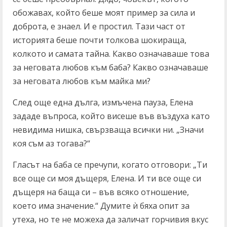
обожавах, който беше моят пример за сила и
доброта, е знаел. И е простил. Тази част от
историята беше почти толкова шокираща,
колкото и самата тайна. Какво означаваше това
за неговата любов към баба? Какво означаваше
за неговата любов към майка ми?
След още една дълга, измъчена пауза, Елена
зададе въпроса, който висеше във въздуха като
невидима нишка, свързваща всички ни. „Значи
коя съм аз тогава?“
Гласът на баба се пречупи, когато отговори: „Ти
все още си моя дъщеря, Елена. И ти все още си
дъщеря на баща си – във всяко отношение,
което има значение.“ Думите ѝ бяха опит за
утеха, но те не можеха да заличат горчивия вкус