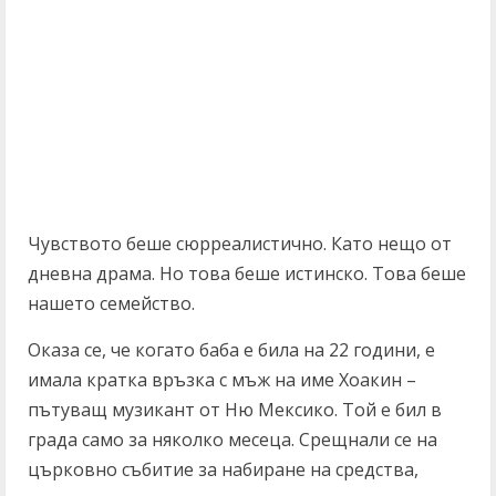
Чувството беше сюрреалистично. Като нещо от
дневна драма. Но това беше истинско. Това беше
нашето семейство.
Оказа се, че когато баба е била на 22 години, е
имала кратка връзка с мъж на име Хоакин –
пътуващ музикант от Ню Мексико. Той е бил в
града само за няколко месеца. Срещнали се на
църковно събитие за набиране на средства,