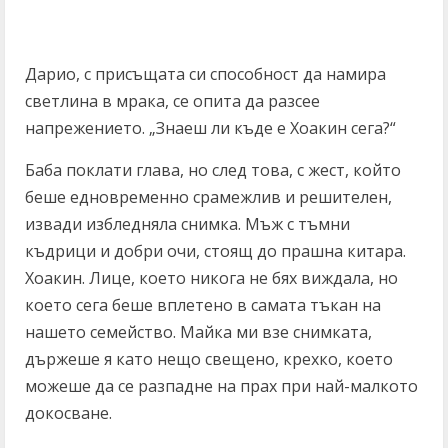
Дарио, с присъщата си способност да намира
светлина в мрака, се опита да разсее
напрежението. „Знаеш ли къде е Хоакин сега?“
Баба поклати глава, но след това, с жест, който
беше едновременно срамежлив и решителен,
извади избледняла снимка. Мъж с тъмни
къдрици и добри очи, стоящ до прашна китара.
Хоакин. Лице, което никога не бях виждала, но
което сега беше вплетено в самата тъкан на
нашето семейство. Майка ми взе снимката,
държеше я като нещо свещено, крехко, което
можеше да се разпадне на прах при най-малкото
докосване.