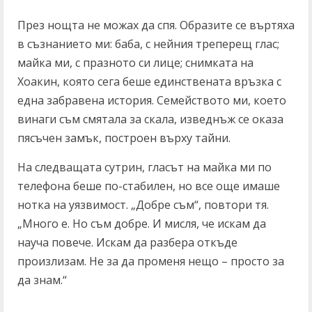
През нощта не можах да спя. Образите се въртяха
в съзнанието ми: баба, с нейния треперещ глас;
майка ми, с празното си лице; снимката на
Хоакин, която сега беше единствената връзка с
една забравена история. Семейството ми, което
винаги съм смятала за скала, изведнъж се оказа
пясъчен замък, построен върху тайни.
На следващата сутрин, гласът на майка ми по
телефона беше по-стабилен, но все още имаше
нотка на уязвимост. „Добре съм“, повтори тя.
„Много е. Но съм добре. И мисля, че искам да
науча повече. Искам да разбера откъде
произлизам. Не за да променя нещо – просто за
да знам.“