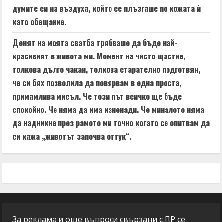
думите си на въздуха, който се плъзгаше по кожата ѝ
като обещание.
Денят на моята сватба трябваше да бъде най-
красивият в живота ми. Момент на чисто щастие,
толкова дълго чакан, толкова старателно подготвян,
че си бях позволила да повярвам в една проста,
примамлива мисъл. Че този път всичко ще бъде
спокойно. Че няма да има изненади. Че миналото няма
да надникне през рамото ми точно когато се опитвам да
си кажа „животът започва оттук“.
За реклама и още въпроси свързани с ПР се