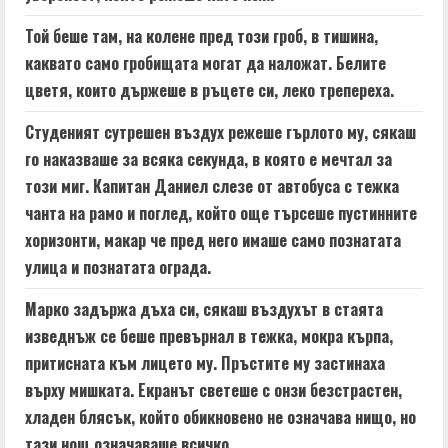
e
a
Той беше там, на колене пред този гроб, в тишина,
каквато само гробищата могат да наложат. Белите
d
цветя, които държеше в ръцете си, леко трепереха.
i
Студеният сутрешен въздух режеше гърлото му, сякаш
n
го наказваше за всяка секунда, в която е мечтал за
този миг. Капитан Даниел слезе от автобуса с тежка
g
чанта на рамо и поглед, който още търсеше пустинните
хоризонти, макар че пред него имаше само познатата
улица и познатата ограда.
Марко задържа дъха си, сякаш въздухът в стаята
изведнъж се беше превърнал в тежка, мокра кърпа,
притисната към лицето му. Пръстите му застинаха
върху мишката. Екранът светеше с онзи безстрастен,
хладен блясък, който обикновено не означава нищо, но
тази нощ означаваше всичко.