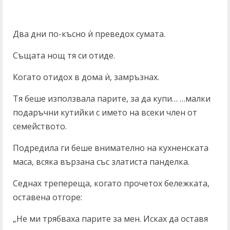
Два дни по-късно ѝ преведох сумата.
Същата нощ тя си отиде.
Когато отидох в дома ѝ, замръзнах.
Тя беше използвала парите, за да купи… …малки
подаръчни кутийки с името на всеки член от
семейството.
Подредила ги беше внимателно на кухненската
маса, всяка вързана със златиста панделка.
Седнах трепереща, когато прочетох бележката,
оставена отгоре:
„Не ми трябваха парите за мен. Исках да оставя