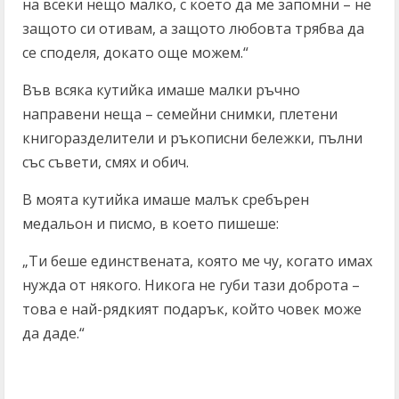
на всеки нещо малко, с което да ме запомни – не
защото си отивам, а защото любовта трябва да
се споделя, докато още можем.“
Във всяка кутийка имаше малки ръчно
направени неща – семейни снимки, плетени
книгоразделители и ръкописни бележки, пълни
със съвети, смях и обич.
В моята кутийка имаше малък сребърен
медальон и писмо, в което пишеше:
„Ти беше единствената, която ме чу, когато имах
нужда от някого. Никога не губи тази доброта –
това е най-рядкият подарък, който човек може
да даде.“