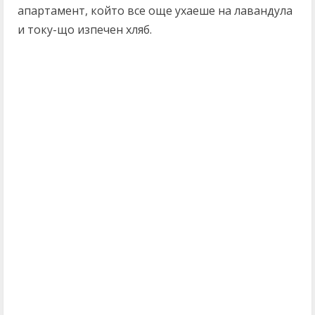
апартамент, който все още ухаеше на лавандула
и току-що изпечен хляб.