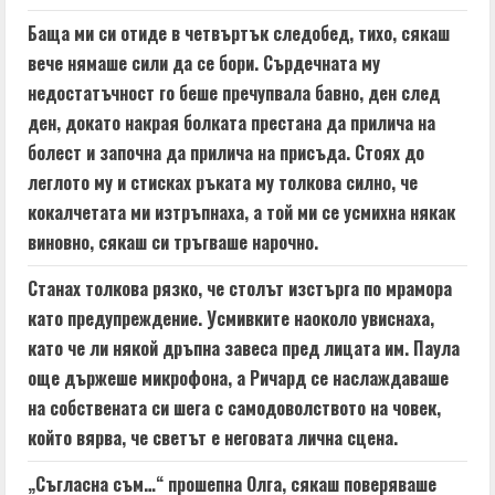
Баща ми си отиде в четвъртък следобед, тихо, сякаш
вече нямаше сили да се бори. Сърдечната му
недостатъчност го беше пречупвала бавно, ден след
ден, докато накрая болката престана да прилича на
болест и започна да прилича на присъда. Стоях до
леглото му и стисках ръката му толкова силно, че
кокалчетата ми изтръпнаха, а той ми се усмихна някак
виновно, сякаш си тръгваше нарочно.
Станах толкова рязко, че столът изстърга по мрамора
като предупреждение. Усмивките наоколо увиснаха,
като че ли някой дръпна завеса пред лицата им. Паула
още държеше микрофона, а Ричард се наслаждаваше
на собствената си шега с самодоволството на човек,
който вярва, че светът е неговата лична сцена.
„Съгласна съм…“ прошепна Олга, сякаш поверяваше