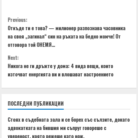
C
Previous:
Откъде ти е това? — милионер разпознава часовника
o
на своя „загинал“ син на ръката на бедно момче! От
n
отговора той ОНЕМЯ…
t
Next:
Никога не ги дръжте у дома: 4 вида вещи, които
i
източват енергията ви и влошават настроението
n
u
ПОСЛЕДНИ ПУБЛИКАЦИИ
e
Стоях в съдебната зала и се борех със сълзите, докато
R
адвокатката на бившия ми съпруг говореше с
увереност, която режеше като нож.