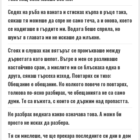
Седях на ръба на ваната и стисках кърпа в ръце така,
сякаш тя можеше да спре не само теча, а и онова, което
се надигаше в гърдите ми. Водата беше спряла, но
шумът в главата ми не искаше да млъкне.
Стоях и слушах как вятърът се промъкваше между
дърветата като шепот. Вътре в мен се разливаше
настойчиво срам, а мислите ми се блъскаха една в
друга, сякаш търсеха изход. Повтарях си тихо:
Обещание е обещание. Но колкото повече го повтарях,
толкова по-ясно разбирах, че обещанията не са само
думи. Те са въжета, с които се държим над пропастта.
Не разбрах веднага какво означава това. А може би
просто не исках да разбера.
Тя си мислеше, че ще прекара последните си дни в дом