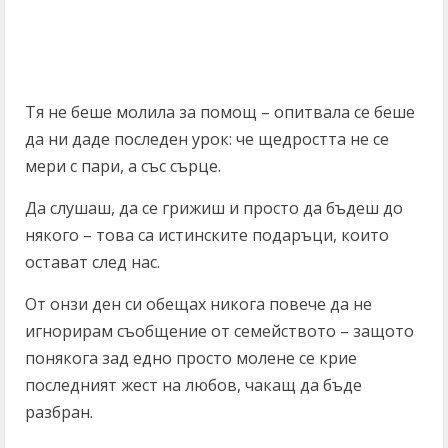
Тя не беше молила за помощ – опитвала се беше
да ни даде последен урок: че щедростта не се
мери с пари, а със сърце.
Да слушаш, да се грижиш и просто да бъдеш до
някого – това са истинските подаръци, които
остават след нас.
От онзи ден си обещах никога повече да не
игнорирам съобщение от семейството – защото
понякога зад едно просто молене се крие
последният жест на любов, чакащ да бъде
разбран.