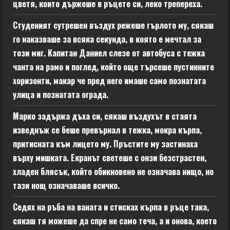
цветя, които държеше в ръцете си, леко трепереха.
Студеният сутрешен въздух режеше гърлото му, сякаш
го наказваше за всяка секунда, в която е мечтал за
този миг. Капитан Даниел слезе от автобуса с тежка
чанта на рамо и поглед, който още търсеше пустинните
хоризонти, макар че пред него имаше само познатата
улица и познатата ограда.
Марко задържа дъха си, сякаш въздухът в стаята
изведнъж се беше превърнал в тежка, мокра кърпа,
притисната към лицето му. Пръстите му застинаха
върху мишката. Екранът светеше с онзи безстрастен,
хладен блясък, който обикновено не означава нищо, но
тази нощ означаваше всичко.
Седях на ръба на ваната и стисках кърпа в ръце така,
сякаш тя можеше да спре не само теча, а и онова, което