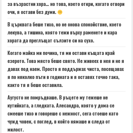
за възрастни хора… но това, което откри, когато отвори
очи, я остави без думи.
В църквата беше тихо, но не онова спокойствие, което
лекува, а тишина, която тежи върху раменете и кара
хората да преглъщат сълзите си на сухо.
Когато майка ми почина, тя ми остави къщата край
езерото. Това място беше свято. Не живеех в нея и не я
давах под наем. Просто я поддържах чиста, посещавах
я по няколко пъти в годината и я оставях точно така,
както тя я беше оставила.
Аугусто не помръдваше. В ръцете му тежеше не
кутийката, а гледката. Алесандра, която у дома се
смееше тихо и говореше с нежност, сега стоеше като
чужд човек, с поглед, в който нямаше и следа от
милост.