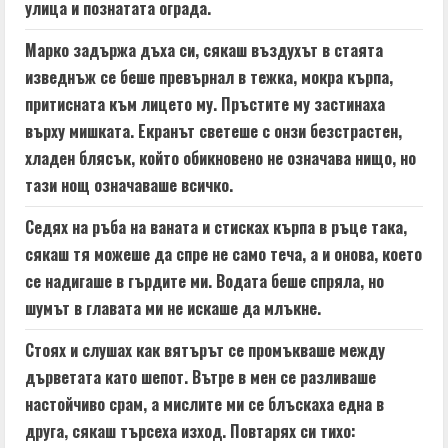
улица и познатата ограда.
Марко задържа дъха си, сякаш въздухът в стаята
изведнъж се беше превърнал в тежка, мокра кърпа,
притисната към лицето му. Пръстите му застинаха
върху мишката. Екранът светеше с онзи безстрастен,
хладен блясък, който обикновено не означава нищо, но
тази нощ означаваше всичко.
Седях на ръба на ваната и стисках кърпа в ръце така,
сякаш тя можеше да спре не само теча, а и онова, което
се надигаше в гърдите ми. Водата беше спряла, но
шумът в главата ми не искаше да млъкне.
Стоях и слушах как вятърът се промъкваше между
дърветата като шепот. Вътре в мен се разливаше
настойчиво срам, а мислите ми се блъскаха една в
друга, сякаш търсеха изход. Повтарях си тихо: