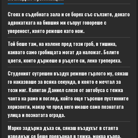
Стоях в съдебната зала и се борех със сълзите, докато
адвокатката на бившия ми съпруг говореше с
увереност, която режеше като нож.
Той беше там, на колене пред този гроб, в тишина,
каквато само гробищата могат да наложат. Белите
цветя, които държеше в ръцете си, леко трепереха.
Студеният сутрешен въздух режеше гърлото му, сякаш
го наказваше за всяка секунда, в която е мечтал за
този миг. Капитан Даниел слезе от автобуса с тежка
чанта на рамо и поглед, който още търсеше пустинните
хоризонти, макар че пред него имаше само познатата
улица и познатата ограда.
Марко задържа дъха си, сякаш въздухът в стаята
изведнъж се беше превърнал в тежка, мокра кърпа,