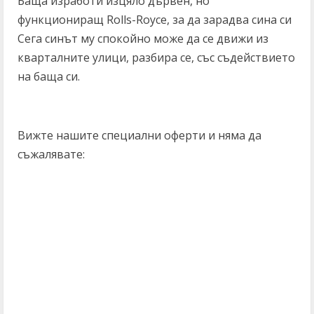
Баща изработи изцяло дървен, но
функциониращ Rolls-Royce, за да зарадва сина си
Сега синът му спокойно може да се движи из
кварталните улици, разбира се, със съдействието
на баща си.
Вижте нашите специални оферти и няма да
съжалявате: