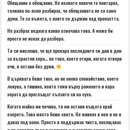
Обещание е обещание. Но колкото повече го повтарях,
толкова по-ясно разбирах, че обещанията не са само
думи. Те са въжета, с които се държим над пропастта.
Не разбрах веднага какво означава това. А може би
просто не исках да разбера.
Тя си мислеше, че ще прекара последните си дни в дом
за възрастни хора… но това, което откри, когато отвори
очи, я остави без думи.
В църквата беше тихо, но не онова спокойствие, което
лекува, а тишина, която тежи върху раменете и кара
хората да преглъщат сълзите си на сухо.
Когато майка ми почина, тя ми остави къщата край
езерото. Това място беше свято. Не живеех в нея и не я
давах под наем. Просто я поддържах чиста, посещавах