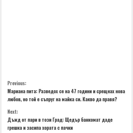
C
Previous:
Мариана пита: Разведох се на 47 години и срещнах нова
o
любов, но той е съпруг на майка си. Какво да правя?
n
Next:
t
Дъжд от пари в този Град: Щедър банкомат даде
грешка и засипа хората с пачки