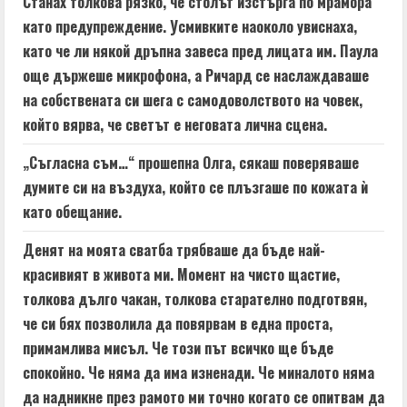
Станах толкова рязко, че столът изстърга по мрамора
като предупреждение. Усмивките наоколо увиснаха,
като че ли някой дръпна завеса пред лицата им. Паула
още държеше микрофона, а Ричард се наслаждаваше
на собствената си шега с самодоволството на човек,
който вярва, че светът е неговата лична сцена.
„Съгласна съм…“ прошепна Олга, сякаш поверяваше
думите си на въздуха, който се плъзгаше по кожата ѝ
като обещание.
Денят на моята сватба трябваше да бъде най-
красивият в живота ми. Момент на чисто щастие,
толкова дълго чакан, толкова старателно подготвян,
че си бях позволила да повярвам в една проста,
примамлива мисъл. Че този път всичко ще бъде
спокойно. Че няма да има изненади. Че миналото няма
да надникне през рамото ми точно когато се опитвам да