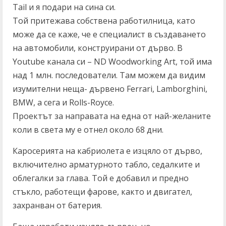
Tail и я подари на сина си.
Той притежава собствена работилница, като
може да се каже, че е специалист в създаването
на автомобили, конструирани от дърво. В
Youtube канала си – ND Woodworking Art, той има
над 1 млн. последователи. Там можем да видим
изумителни неща- дървено Ferrari, Lamborghini,
BMW, а сега и Rolls-Royce.
Проектът за направата на една от най-желаните
коли в света му е отнел около 68 дни.
Каросерията на кабриолета е изцяло от дърво,
включително арматурното табло, седалките и
облегалки за глава. Той е добавил и предно
стъкло, работещи фарове, както и двигател,
захранван от батерия.