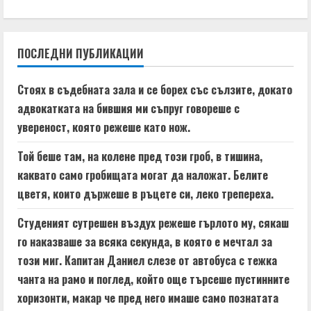
i
n
ПОСЛЕДНИ ПУБЛИКАЦИИ
u
e
Стоях в съдебната зала и се борех със сълзите, докато
адвокатката на бившия ми съпруг говореше с
R
увереност, която режеше като нож.
e
Той беше там, на колене пред този гроб, в тишина,
a
каквато само гробищата могат да наложат. Белите
цветя, които държеше в ръцете си, леко трепереха.
d
Студеният сутрешен въздух режеше гърлото му, сякаш
i
го наказваше за всяка секунда, в която е мечтал за
n
този миг. Капитан Даниел слезе от автобуса с тежка
чанта на рамо и поглед, който още търсеше пустинните
g
хоризонти, макар че пред него имаше само познатата