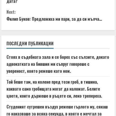
дата?
n
Next:
t
Филип Буков: Предложиха ми пари, за да си мълча…
i
n
ПОСЛЕДНИ ПУБЛИКАЦИИ
u
Стоях в съдебната зала и се борех със сълзите, докато
e
адвокатката на бившия ми съпруг говореше с
увереност, която режеше като нож.
R
Той беше там, на колене пред този гроб, в тишина,
e
каквато само гробищата могат да наложат. Белите
a
цветя, които държеше в ръцете си, леко трепереха.
d
Студеният сутрешен въздух режеше гърлото му, сякаш
го наказваше за всяка секунда, в която е мечтал за