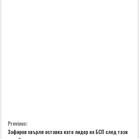
C
Previous:
Зафиров хвърля оставка като лидер на БСП след тази
o