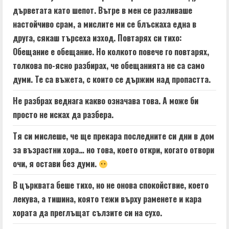
дърветата като шепот. Вътре в мен се разливаше
настойчиво срам, а мислите ми се блъскаха една в
друга, сякаш търсеха изход. Повтарях си тихо:
Обещание е обещание. Но колкото повече го повтарях,
толкова по-ясно разбирах, че обещанията не са само
думи. Те са въжета, с които се държим над пропастта.
Не разбрах веднага какво означава това. А може би
просто не исках да разбера.
Тя си мислеше, че ще прекара последните си дни в дом
за възрастни хора… но това, което откри, когато отвори
очи, я остави без думи.
В църквата беше тихо, но не онова спокойствие, което
лекува, а тишина, която тежи върху раменете и кара
хората да преглъщат сълзите си на сухо.