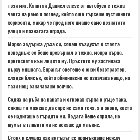
i
този миг. Капитан Даниел слезе от автобуса с тежка
n
чанта на рамо и поглед, който още търсеше пустинните
хоризонти, макар че пред него имаше само познатата
g
улица и познатата ограда.
Марко задържа дъха си, сякаш въздухът в стаята
изведнъж се беше превърнал в тежка, мокра кърпа,
притисната към лицето му. Пръстите му застинаха
върху мишката. Екранът светеше с онзи безстрастен,
хладен блясък, който обикновено не означава нищо, но
тази нощ означаваше всичко.
Седях на ръба на ваната и стисках кърпа в ръце така,
сякаш тя можеше да спре не само теча, а и онова, което
се надигаше в гърдите ми. Водата беше спряла, но
шумът в главата ми не искаше да млъкне.
Стоях и слушах как вятърът се промъкваше между