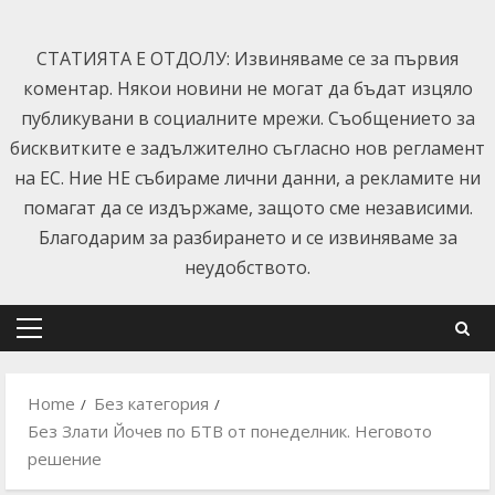
Skip
to
СТАТИЯТА Е ОТДОЛУ: Извиняваме се за първия
content
коментар. Някои новини не могат да бъдат изцяло
публикувани в социалните мрежи. Съобщението за
бисквитките е задължително съгласно нов регламент
на ЕС. Ние НЕ събираме лични данни, а рекламите ни
помагат да се издържаме, защото сме независими.
Благодарим за разбирането и се извиняваме за
неудобството.
Primary
Menu
Home
Без категория
Без Злати Йочев по БТВ от понеделник. Неговото
решение