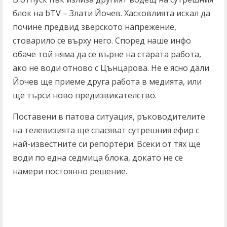
блок на bTV – Злати Йочев. Хасковлията искал да
почине предвид зверското напрежение,
стоварило се върху него. Според наше инфо
обаче той няма да се върне на старата работа,
ако не води отново с Цънцарова. Не е ясно дали
Йочев ще приеме друга работа в медията, или
ще търси ново предизвикателство.
Поставени в патова ситуация, ръководителите
на телевизията ще спасяват сутрешния ефир с
най-известните си репортери. Всеки от тях ще
води по една седмица блока, докато не се
намери постоянно решение.