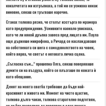
кокалчетата ми изтръпнаха, а той ми се усмихна някак
виновно, сякаш си тръгваше нарочно.
Станах толкова рязко, че столът изстърга по мрамора
като предупреждение. Усмивките наоколо увиснаха,
като че ли някой дръпна завеса пред лицата им. Паула
още държеше микрофона, а Ричард се наслаждаваше
на собствената си шега с самодоволството на човек,
който вярва, че светът е неговата лична сцена.
„Съгласна съм…“ прошепна Олга, сякаш поверяваше
думите си на въздуха, който се плъзгаше по кожата ѝ
като обещание.
Денят на моята сватба трябваше да бъде най-
красивият в живота ми. Момент на чисто щастие,
толкова дълго чакан, толкова старателно подготвян,
че си бях позволила да повярвам в една проста,