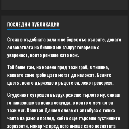
ПОСЛЕДНИ ПУБЛИКАЦИИ
Стоях в съдебната зала и се борех със сълзите, докато
адвокатката на бившия ми съпруг говореше с
увереност, която режеше като нож.
Той беше там, на колене пред този гроб, в тишина,
каквато само гробищата могат да наложат. Белите
цветя, които държеше в ръцете си, леко трепереха.
Студеният сутрешен въздух режеше гърлото му, сякаш
го наказваше за всяка секунда, в която е мечтал за
този миг. Капитан Даниел слезе от автобуса с тежка
чанта на рамо и поглед, който още търсеше пустинните
хоризонти, макар че пред него имаше само познатата