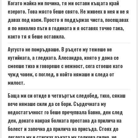
Когато майка ми почина, тя ми остави къщата край
езерото. Това място беше свято. Не живеех в нея и не я
давах под наем. Просто я поддържах чиста, посещавах
я по няколко пъти в годината и я оставях точно така,
както тя я беше оставила.
Аугусто не помръдваше. В ръцете му тежеше не
кутийката, а гледката. Алесандра, която у дома се
смееше тихо и говореше с нежност, сега стоеше като
чужд човек, с поглед, в който нямаше и следа от
милост.
Баща ми си отиде в четвъртък следобед, тихо, сякаш
вече нямаше сили да се бори. Сърдечната му
недостатъчност го беше пречупвала бавно, ден след
ден, докато накрая болката престана да прилича на
болест и започна да прилича на присъда. Стоях до
леглото му и стисках ръката му толкова силно, че