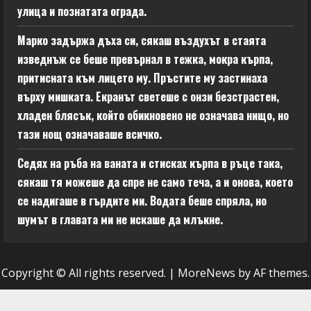
улица и познатата ограда.
Марко задържа дъха си, сякаш въздухът в стаята
изведнъж се беше превърнал в тежка, мокра кърпа,
притисната към лицето му. Пръстите му застинаха
върху мишката. Екранът светеше с онзи безстрастен,
хладен блясък, който обикновено не означава нищо, но
тази нощ означаваше всичко.
Седях на ръба на ваната и стисках кърпа в ръце така,
сякаш тя можеше да спре не само теча, а и онова, което
се надигаше в гърдите ми. Водата беше спряла, но
шумът в главата ми не искаше да млъкне.
Copyright © All rights reserved.
|
MoreNews
by AF themes.