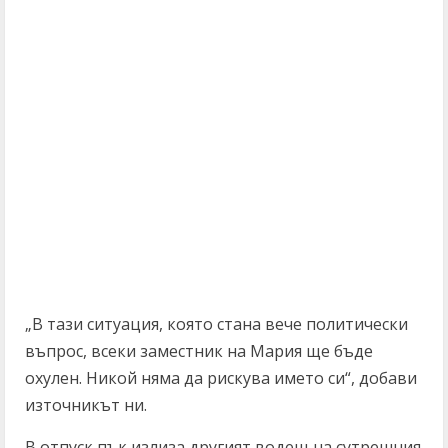
„В тази ситуация, която стана вече политически
въпрос, всеки заместник на Мария ще бъде
охулен. Никой няма да рискува името си“, добави
източникът ни.
В отпуск пък излиза другият водещ на сутрешния