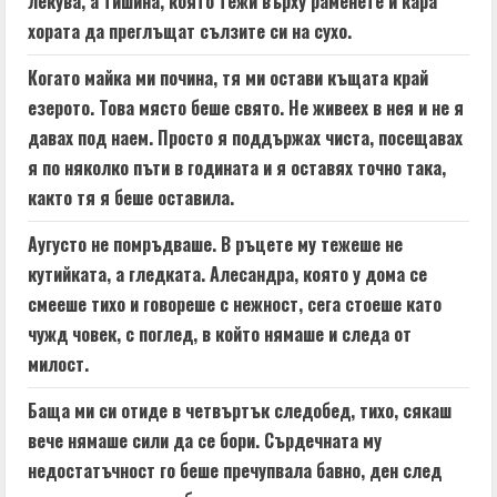
лекува, а тишина, която тежи върху раменете и кара
хората да преглъщат сълзите си на сухо.
Когато майка ми почина, тя ми остави къщата край
езерото. Това място беше свято. Не живеех в нея и не я
давах под наем. Просто я поддържах чиста, посещавах
я по няколко пъти в годината и я оставях точно така,
както тя я беше оставила.
Аугусто не помръдваше. В ръцете му тежеше не
кутийката, а гледката. Алесандра, която у дома се
смееше тихо и говореше с нежност, сега стоеше като
чужд човек, с поглед, в който нямаше и следа от
милост.
Баща ми си отиде в четвъртък следобед, тихо, сякаш
вече нямаше сили да се бори. Сърдечната му
недостатъчност го беше пречупвала бавно, ден след