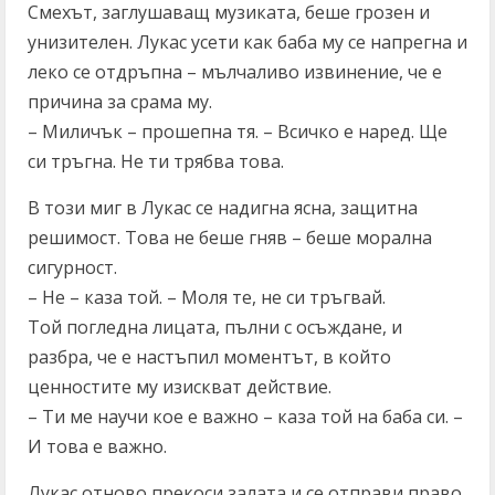
Смехът, заглушаващ музиката, беше грозен и
унизителен. Лукас усети как баба му се напрегна и
леко се отдръпна – мълчаливо извинение, че е
причина за срама му.
– Миличък – прошепна тя. – Всичко е наред. Ще
си тръгна. Не ти трябва това.
В този миг в Лукас се надигна ясна, защитна
решимост. Това не беше гняв – беше морална
сигурност.
– Не – каза той. – Моля те, не си тръгвай.
Той погледна лицата, пълни с осъждане, и
разбра, че е настъпил моментът, в който
ценностите му изискват действие.
– Ти ме научи кое е важно – каза той на баба си. –
И това е важно.
Лукас отново прекоси залата и се отправи право