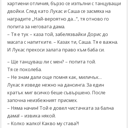
хартиени отличия, бързо се изпълни с танцуващи
двойки. След като Лукас и Саша се засмяха на
наградите „Най-вероятно да…“, тя отново го
попита за неговата дама.
– Тя е тук – каза той, забелязвайки Дорис до
масата с напитките. – Казах ти, Саша. Тя е важна.
И Лукас прекоси залата право към баба си.
– Ще танцуваш ли с мен? – попита той.
Тя се поколеба.
– Не знам дали още помня как, миличък…
Лукас я изведе нежно на дансинга. За един
кратък миг всичко беше съвършено. После
започна неизбежният присмех.
– Няма начин! Той е довел чистачката за бална
дама! – извика някой.
– Колко жалко! Какво му става?!