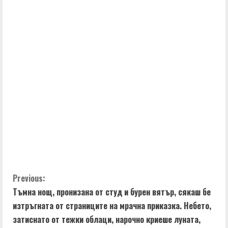
C
Previous:
Тъмна нощ, пронизана от студ и бурен вятър, сякаш бе
o
изтръгната от страниците на мрачна приказка. Небето,
n
затиснато от тежки облаци, нарочно криеше луната,