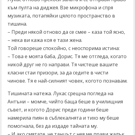
към пулта на диджея. Взе микрофона и спря
музиката, потапяйки цялото пространство в
тишина.
– Преди някой отново да се смее – каза той ясно,
– нека ви кажа коя е тази жена.
Той говореше спокойно, с неоспорима истина:
– Това е моята баба, Дорис. Тя ме отгледа, когато
никой друг не го направи. Тя чистеше вашите
класни стаи призори, за да седите в чисти
чинове. Тя е най-силният човек, когото познавам.
Тишината натежа. Лукас срещна погледа на
Антъни – момче, чийто баща беше в училищния
съвет, и когото Дорис преди години беше
намерила пиян в съблекалнята и тихо му беше
помогнала, без да издаде тайната му.
– И ако смятате, че танцът с нея ме прави жалък