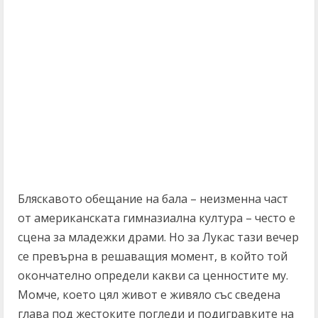
Бляскавото обещание на бала – неизменна част
от американската гимназиална култура – често е
сцена за младежки драми. Но за Лукас тази вечер
се превърна в решаващия момент, в който той
окончателно определи какви са ценностите му.
Момче, което цял живот е живяло със сведена
глава под жестоките погледи и подигравките на