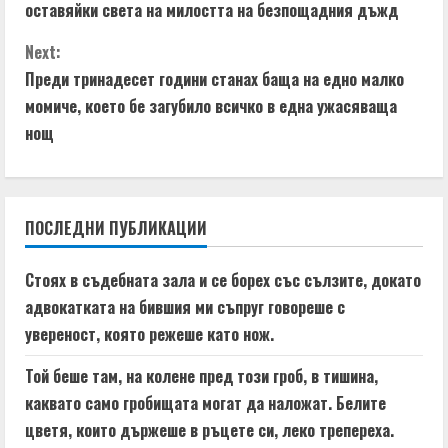
оставяйки света на милостта на безпощадния дъжд
t
Next:
i
Преди тринадесет години станах баща на едно малко
момиче, което бе загубило всичко в една ужасяваща
n
нощ
u
e
ПОСЛЕДНИ ПУБЛИКАЦИИ
R
e
Стоях в съдебната зала и се борех със сълзите, докато
адвокатката на бившия ми съпруг говореше с
a
увереност, която режеше като нож.
d
Той беше там, на колене пред този гроб, в тишина,
i
каквато само гробищата могат да наложат. Белите
цветя, които държеше в ръцете си, леко трепереха.