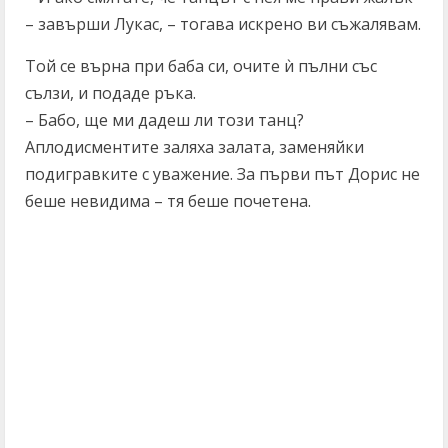
– завърши Лукас, – тогава искрено ви съжалявам.
Той се върна при баба си, очите ѝ пълни със
сълзи, и подаде ръка.
– Бабо, ще ми дадеш ли този танц?
Аплодисментите заляха залата, заменяйки
подигравките с уважение. За първи път Дорис не
беше невидима – тя беше почетена.