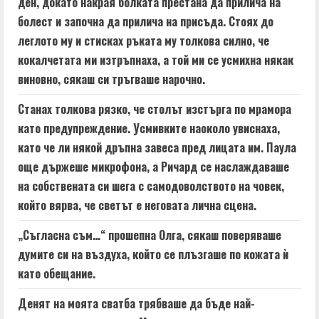
ден, докато накрая болката престана да прилича на
болест и започна да прилича на присъда. Стоях до
леглото му и стисках ръката му толкова силно, че
кокалчетата ми изтръпнаха, а той ми се усмихна някак
виновно, сякаш си тръгваше нарочно.
Станах толкова рязко, че столът изстърга по мрамора
като предупреждение. Усмивките наоколо увиснаха,
като че ли някой дръпна завеса пред лицата им. Паула
още държеше микрофона, а Ричард се наслаждаваше
на собствената си шега с самодоволството на човек,
който вярва, че светът е неговата лична сцена.
„Съгласна съм…“ прошепна Олга, сякаш поверяваше
думите си на въздуха, който се плъзгаше по кожата ѝ
като обещание.
Денят на моята сватба трябваше да бъде най-