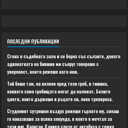
ПОСЛЕДНИ ПУБЛИКАЦИИ
Стоях в съдебната зала и се борех със сълзите, докато
адвокатката на бившия ми съпруг говореше с
увереност, която режеше като нож.
Той беше там, на колене пред този гроб, в тишина,
каквато само гробищата могат да наложат. Белите
цветя, които държеше в ръцете си, леко трепереха.
Студеният сутрешен въздух режеше гърлото му, сякаш
го наказваше за всяка секунда, в която е мечтал за
този миг. Капитан Даниел слезе от автобуса с тежка