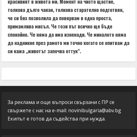
красивият в живота ми. Момент на чисто щастие,
толкова дълго чакан, толкова старателно подготвян,
че си бях позволила да повярвам в една проста,
примамлива мисъл. Че този път всичко ще бъде
спокойно. Че няма да има изненади. Че миналото няма
да надникне през рамото ми точно когато се опитвам да
си кажа „животът започва оттук“.
За реклама и още въпроси свързани с ПР се
свържете с нас на e-mail:
novinibulgaria@abv.bg
Екипът е готов да съдейства при нужда.