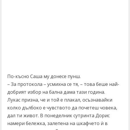
По-късно Саша му донесе пунш.
– За протокола – усмихна се тя, – това беше най-
добрият избор на бална дама тази година.
Лукас призна, че и той е плакал, осъзнавайки
колко дълбоко е чувството да почетеш човека,
дал ти живот. В понеделник сутринта Дорис
намери бележка, залепена на шкафчето ѝ в