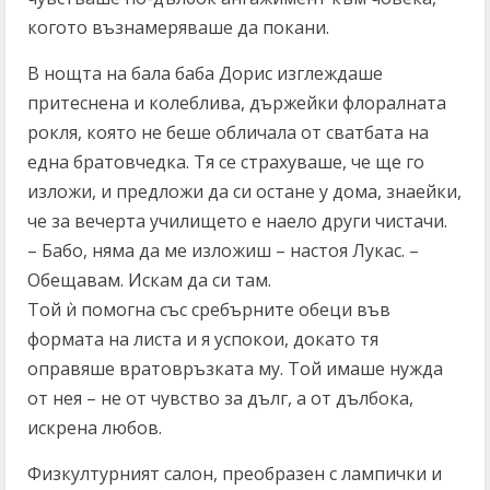
когото възнамеряваше да покани.
В нощта на бала баба Дорис изглеждаше
притеснена и колеблива, държейки флоралната
рокля, която не беше обличала от сватбата на
една братовчедка. Тя се страхуваше, че ще го
изложи, и предложи да си остане у дома, знаейки,
че за вечерта училището е наело други чистачи.
– Бабо, няма да ме изложиш – настоя Лукас. –
Обещавам. Искам да си там.
Той ѝ помогна със сребърните обеци във
формата на листа и я успокои, докато тя
оправяше вратовръзката му. Той имаше нужда
от нея – не от чувство за дълг, а от дълбока,
искрена любов.
Физкултурният салон, преобразен с лампички и