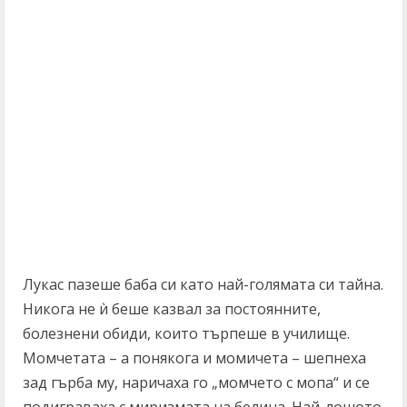
Лукас пазеше баба си като най-голямата си тайна.
Никога не ѝ беше казвал за постоянните,
болезнени обиди, които търпеше в училище.
Момчетата – а понякога и момичета – шепнеха
зад гърба му, наричаха го „момчето с мопа“ и се
подиграваха с миризмата на белина. Най-лошото