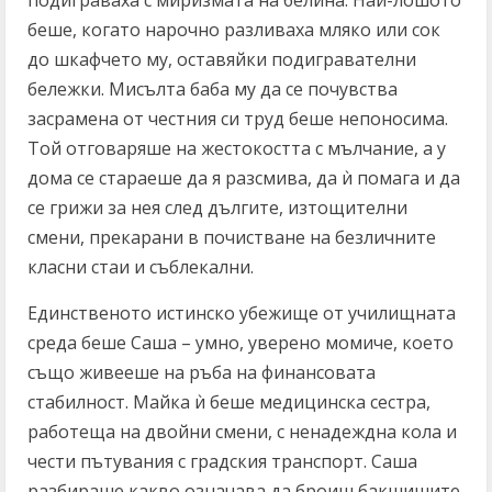
беше, когато нарочно разливаха мляко или сок
до шкафчето му, оставяйки подигравателни
бележки. Мисълта баба му да се почувства
засрамена от честния си труд беше непоносима.
Той отговаряше на жестокостта с мълчание, а у
дома се стараеше да я разсмива, да ѝ помага и да
се грижи за нея след дългите, изтощителни
смени, прекарани в почистване на безличните
класни стаи и съблекални.
Единственото истинско убежище от училищната
среда беше Саша – умно, уверено момиче, което
също живееше на ръба на финансовата
стабилност. Майка ѝ беше медицинска сестра,
работеща на двойни смени, с ненадеждна кола и
чести пътувания с градския транспорт. Саша
разбираше какво означава да броиш бакшишите