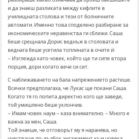
и да знаеш разликата между кифлите в
училищната столова и тези от болничните
автомати. Именно това споделено разбиране за
икономическите неравенства ги сближи. Саша
беше срещнала Дорис веднъж в столовата и
веднага беше усетила топлината в очите ѝ:
– Изглежда като човек, който ще ти сипе втора
порция, дори когато вече си сит.
С наближаването на бала напрежението растеше.
Всички предполагаха, че Лукас ще покани Саша.
Когато тя го попита директно кого ще заведе,
той умишлено беше уклончив.
– Имам човек наум – каза внимателно. – Много е
важна за мен, Саша.
Той знаеше, че отговорът му я наранява, но
чувстваше по-дълбок ангажимент към човека,