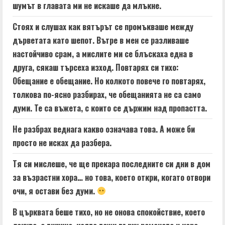
шумът в главата ми не искаше да млъкне.
Стоях и слушах как вятърът се промъкваше между
дърветата като шепот. Вътре в мен се разливаше
настойчиво срам, а мислите ми се блъскаха една в
друга, сякаш търсеха изход. Повтарях си тихо:
Обещание е обещание. Но колкото повече го повтарях,
толкова по-ясно разбирах, че обещанията не са само
думи. Те са въжета, с които се държим над пропастта.
Не разбрах веднага какво означава това. А може би
просто не исках да разбера.
Тя си мислеше, че ще прекара последните си дни в дом
за възрастни хора… но това, което откри, когато отвори
очи, я остави без думи.
В църквата беше тихо, но не онова спокойствие, което