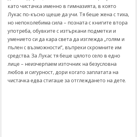
като чистачка именно в гимназията, в която
Лукас по-късно щеше да учи. Тя беше жена с тиха,
но непоколебима сила – позната с книгите втора
употреба, обувките с изтъркани подметки и
умението си да кара света да изглежда „голям и
пълен с възможности“, въпреки скромните им
средства. За Лукас тя беше цялото село в едно
лице – неизчерпаем източник на безусловна
любов и сигурност, дори когато заплатата на
чистачка едва стигаше за отглеждането на дете.