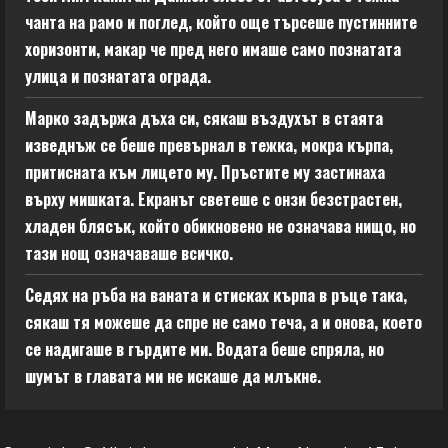
чанта на рамо и поглед, който още търсеше пустинните
хоризонти, макар че пред него имаше само познатата
улица и познатата ограда.
Марко задържа дъха си, сякаш въздухът в стаята
изведнъж се беше превърнал в тежка, мокра кърпа,
притисната към лицето му. Пръстите му застинаха
върху мишката. Екранът светеше с онзи безстрастен,
хладен блясък, който обикновено не означава нищо, но
тази нощ означаваше всичко.
Седях на ръба на ваната и стисках кърпа в ръце така,
сякаш тя можеше да спре не само теча, а и онова, което
се надигаше в гърдите ми. Водата беше спряла, но
шумът в главата ми не искаше да млъкне.