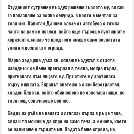
n
Студеният сутрешен въздух режеше гърлото му, сякаш
g
го наказваше за всяка секунда, в която е мечтал за
този миг. Капитан Даниел слезе от автобуса с тежка
чанта на рамо и поглед, който още търсеше пустинните
хоризонти, макар че пред него имаше само познатата
улица и познатата ограда.
Марко задържа дъха си, сякаш въздухът в стаята
изведнъж се беше превърнал в тежка, мокра кърпа,
притисната към лицето му. Пръстите му застинаха
върху мишката. Екранът светеше с онзи безстрастен,
хладен блясък, който обикновено не означава нищо, но
тази нощ означаваше всичко.
Седях на ръба на ваната и стисках кърпа в ръце така,
сякаш тя можеше да спре не само теча, а и онова, което
се надигаше в гърдите ми. Водата беше спряла, но