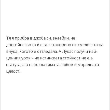
Тя я прибра в джоба си, знаейки, че
достойнството ѝ е възстановено от смелостта на
внука, когото е отгледала. А Лукас получи най-
ценния урок – че истинската стойност не е в
статуса, а в непоклатимата любов и моралната
цялост.