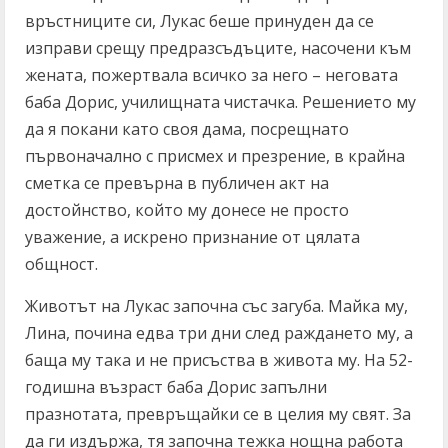
връстниците си, Лукас беше принуден да се
изправи срещу предразсъдъците, насочени към
жената, пожертвала всичко за него – неговата
баба Дорис, училищната чистачка. Решението му
да я покани като своя дама, посрещнато
първоначално с присмех и презрение, в крайна
сметка се превърна в публичен акт на
достойнство, който му донесе не просто
уважение, а искрено признание от цялата
общност.
Животът на Лукас започна със загуба. Майка му,
Лина, почина едва три дни след раждането му, а
баща му така и не присъства в живота му. На 52-
годишна възраст баба Дорис запълни
празнотата, превръщайки се в целия му свят. За
да ги издържа, тя започна тежка нощна работа