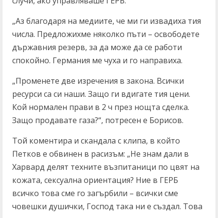
случи, ако управляваше ГЕРБ.“
„Аз благодаря на медиите, че ми ги извадиха тия
числа. Предложихме няколко пъти – освободете
държавния резерв, за да може да се работи
спокойно. Германия ме чуха и го направиха.
„Променете две изречения в закона. Всички
ресурси са си наши. Защо ги вдигате тия цени.
Кой нормален прави в 2 ч през нощта сделка.
Защо продавате газа?“, потресен е Борисов.
Той коментира и скандала с клипа, в който
Петков е обвинен в расизъм: „Не знам дали в
Харвард делят техните възпитаници по цвят на
кожата, сексуална ориентация? Ние в ГЕРБ
всичко това сме го загърбили – всички сме
човешки душички, Господ така ни е създал. Това