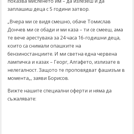
показва мисленето им – да излезеш и да
заплашиш деца с 5 години затвор.
„Вчера ми се видя смешно, обаче Томислав
Дончев ми се обади и ми каза – ти се смееш, ама
те вече арестуваха за 24 часа 16-годишни деца,
които са снимали опашките на
бензиностанциите. И ми светна една червена
лампичка и казах – Георг, Алгафето, излизате в
нелегалност. Защото те проповядват фашизъм в
момента„, заяви Борисов.
Вижте нашите специални оферти и няма да
съжалявате: