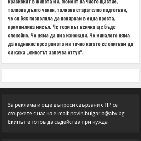
красивият в живота ми. Момент на чисто щастие,
толкова дълго чакан, толкова старателно подготвян,
че си бях позволила да повярвам в една проста,
примамлива мисъл. Че този път всичко ще бъде
спокойно. Че няма да има изненади. Че миналото няма
да надникне през рамото ми точно когато се опитвам да
си кажа „животът започва оттук“.
За реклама и още въпроси свързани с ПР се
свържете с нас на e-mail:
novinibulgaria@abv.bg
Екипът е готов да съдейства при нужда.