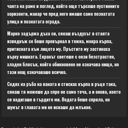
чанта на рамо и поглед, който още търсеше пустинните
хоризонти, макар че пред него имаше само познатата
улица и познатата ограда.
Марко задържа дъха си, сякаш въздухът в стаята
изведнъж се беше превърнал в тежка, мокра кърпа,
притисната към лицето му. Пръстите му застинаха
върху мишката. Екранът светеше с онзи безстрастен,
хладен блясък, който обикновено не означава нищо, но
тази нощ означаваше всичко.
Седях на ръба на ваната и стисках кърпа в ръце така,
сякаш тя можеше да спре не само теча, а и онова, което
се надигаше в гърдите ми. Водата беше спряла, но
шумът в главата ми не искаше да млъкне.