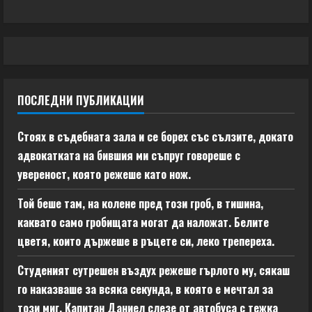
ПОСЛЕДНИ ПУБЛИКАЦИИ
Стоях в съдебната зала и се борех със сълзите, докато
адвокатката на бившия ми съпруг говореше с
увереност, която режеше като нож.
Той беше там, на колене пред този гроб, в тишина,
каквато само гробищата могат да наложат. Белите
цветя, които държеше в ръцете си, леко трепереха.
Студеният сутрешен въздух режеше гърлото му, сякаш
го наказваше за всяка секунда, в която е мечтал за
този миг. Капитан Даниел слезе от автобуса с тежка