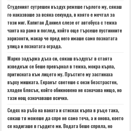
d
Студеният сутрешен въздух режеше гърлото му, сякаш
i
го наказваше за всяка секунда, в която е мечтал за
n
този миг. Капитан Даниел слезе от автобуса с тежка
чанта на рамо и поглед, който още търсеше пустинните
g
хоризонти, макар че пред него имаше само познатата
улица и познатата ограда.
Марко задържа дъха си, сякаш въздухът в стаята
изведнъж се беше превърнал в тежка, мокра кърпа,
притисната към лицето му. Пръстите му застинаха
върху мишката. Екранът светеше с онзи безстрастен,
хладен блясък, който обикновено не означава нищо, но
тази нощ означаваше всичко.
Седях на ръба на ваната и стисках кърпа в ръце така,
сякаш тя можеше да спре не само теча, а и онова, което
се надигаше в гърдите ми. Водата беше спряла, но