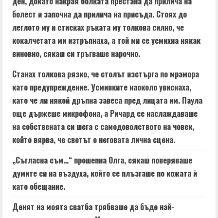
ден, докато накрая болката престана да прилича на
болест и започна да прилича на присъда. Стоях до
леглото му и стисках ръката му толкова силно, че
кокалчетата ми изтръпнаха, а той ми се усмихна някак
виновно, сякаш си тръгваше нарочно.
Станах толкова рязко, че столът изстърга по мрамора
като предупреждение. Усмивките наоколо увиснаха,
като че ли някой дръпна завеса пред лицата им. Паула
още държеше микрофона, а Ричард се наслаждаваше
на собствената си шега с самодоволството на човек,
който вярва, че светът е неговата лична сцена.
„Съгласна съм…“ прошепна Олга, сякаш поверяваше
думите си на въздуха, който се плъзгаше по кожата ѝ
като обещание.
Денят на моята сватба трябваше да бъде най-