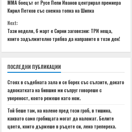
ММА боецът от Русе Пепи Иванов центрирал премиера
o
Кирил Петков със снежна топка на Шипка
n
Next:
t
Тази неделя, 6 март е Сирни заговезни: ТРИ неща,
които задължително трябва да направите в този ден!
i
n
ПОСЛЕДНИ ПУБЛИКАЦИИ
u
e
Стоях в съдебната зала и се борех със сълзите, докато
адвокатката на бившия ми съпруг говореше с
R
увереност, която режеше като нож.
e
Той беше там, на колене пред този гроб, в тишина,
a
каквато само гробищата могат да наложат. Белите
цветя, които държеше в ръцете си, леко трепереха.