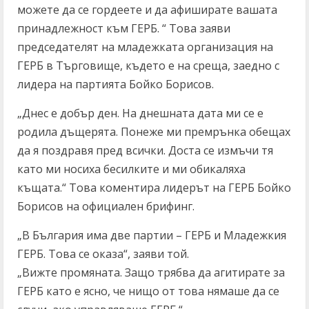
можете да се гордеете и да афиширате вашата
принадлежност към ГЕРБ. “ Това заяви
председателят на младежката организация на
ГЕРБ в Търговище, където е на среща, заедно с
лидера на партията Бойко Борисов.
„Днес е добър ден. На днешната дата ми се е
родила дъщерята. Понеже ми премрънка обещах
да я поздравя пред всички. Доста се измъчи тя
като ми носиха бесилките и ми обикаляха
къщата.“ Това коментира лидерът на ГЕРБ Бойко
Борисов на официален брифинг.
„В България има две партии – ГЕРБ и Младежкия
ГЕРБ. Това се оказа“, заяви той.
„Вижте промяната. Защо трябва да агитирате за
ГЕРБ като е ясно, че нищо от това нямаше да се