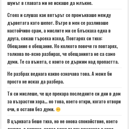
шумът в главата ми не искаше да млъкне.
Стоях и слушах как вятърът се промъкваше между
дърветата като шепот. Вътре в мен се разливаше
настойчиво срам, а мислите ми се блъскаха една в
друга, сякаш търсеха изход. Повтарях си тихо:
Обещание е обещание. Но колкото повече го повтарях,
толкова по-ясно разбирах, че обещанията не са само
думи. Те са въжета, с които се държим над пропастта.
Не разбрах веднага какво означава това. А може би
просто не исках да разбера.
Тя си мислеше, че ще прекара последните си дни в дом
за възрастни хора… но това, което откри, когато отвори
очи, я остави без думи.
В църквата беше тихо, но не онова спокойствие, което