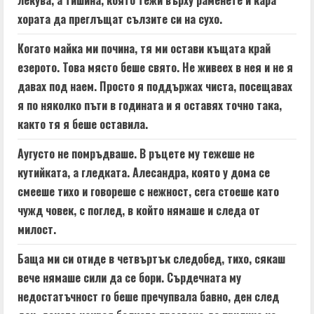
лекува, а тишина, която тежи върху раменете и кара
хората да преглъщат сълзите си на сухо.
Когато майка ми почина, тя ми остави къщата край
езерото. Това място беше свято. Не живеех в нея и не я
давах под наем. Просто я поддържах чиста, посещавах
я по няколко пъти в годината и я оставях точно така,
както тя я беше оставила.
Аугусто не помръдваше. В ръцете му тежеше не
кутийката, а гледката. Алесандра, която у дома се
смееше тихо и говореше с нежност, сега стоеше като
чужд човек, с поглед, в който нямаше и следа от
милост.
Баща ми си отиде в четвъртък следобед, тихо, сякаш
вече нямаше сили да се бори. Сърдечната му
недостатъчност го беше пречупвала бавно, ден след