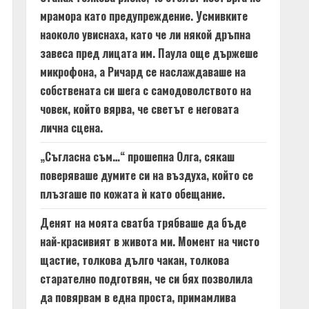
мрамора като предупреждение. Усмивките
наоколо увиснаха, като че ли някой дръпна
завеса пред лицата им. Паула още държеше
микрофона, а Ричард се наслаждаваше на
собствената си шега с самодоволството на
човек, който вярва, че светът е неговата
лична сцена.
„Съгласна съм…“ прошепна Олга, сякаш
поверяваше думите си на въздуха, който се
плъзгаше по кожата ѝ като обещание.
Денят на моята сватба трябваше да бъде
най-красивият в живота ми. Момент на чисто
щастие, толкова дълго чакан, толкова
старателно подготвян, че си бях позволила
да повярвам в една проста, примамлива