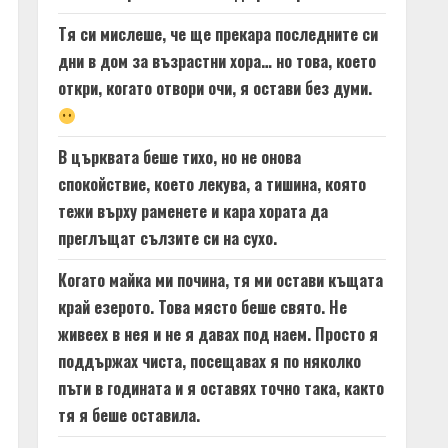
Тя си мислеше, че ще прекара последните си
дни в дом за възрастни хора… но това, което
откри, когато отвори очи, я остави без думи.
В църквата беше тихо, но не онова
спокойствие, което лекува, а тишина, която
тежи върху раменете и кара хората да
преглъщат сълзите си на сухо.
Когато майка ми почина, тя ми остави къщата
край езерото. Това място беше свято. Не
живеех в нея и не я давах под наем. Просто я
поддържах чиста, посещавах я по няколко
пъти в годината и я оставях точно така, както
тя я беше оставила.