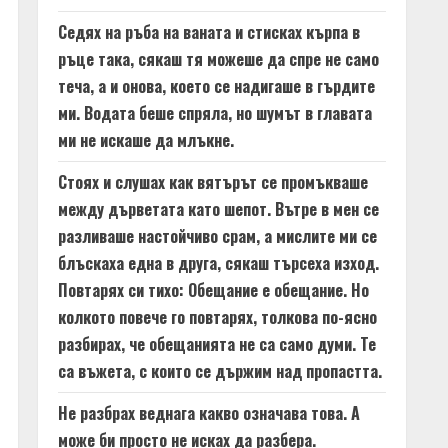
Седях на ръба на ваната и стисках кърпа в
ръце така, сякаш тя можеше да спре не само
теча, а и онова, което се надигаше в гърдите
ми. Водата беше спряла, но шумът в главата
ми не искаше да млъкне.
Стоях и слушах как вятърът се промъкваше
между дърветата като шепот. Вътре в мен се
разливаше настойчиво срам, а мислите ми се
блъскаха една в друга, сякаш търсеха изход.
Повтарях си тихо: Обещание е обещание. Но
колкото повече го повтарях, толкова по-ясно
разбирах, че обещанията не са само думи. Те
са въжета, с които се държим над пропастта.
Не разбрах веднага какво означава това. А
може би просто не исках да разбера.