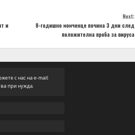
Next:
ит и
8-годишно момченце почина 3 дни след
положителна проба за вируса
ете с нас на e-mail:
тва при нужда.