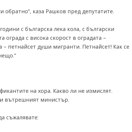
и обратно“, каза Рашков пред депутатите.
години с българска лека кола, с български
 ограда с висока скорост в оградата –
а – петнайсет души мигранти. Петнайсет! Как се
нещо.“
фикантите на хора. Какво ли не измислят.
ави вътрешният министър.
а съжалявате: