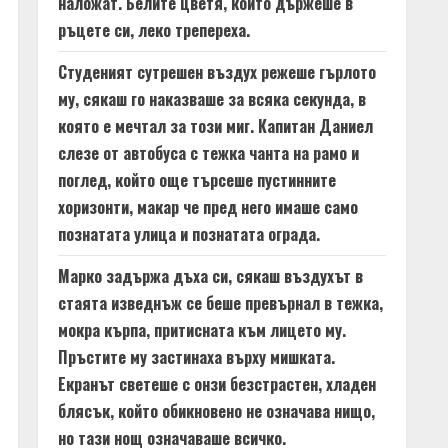
наложат. Белите цветя, които държеше в
ръцете си, леко трепереха.
Студеният сутрешен въздух режеше гърлото
му, сякаш го наказваше за всяка секунда, в
която е мечтал за този миг. Капитан Даниел
слезе от автобуса с тежка чанта на рамо и
поглед, който още търсеше пустинните
хоризонти, макар че пред него имаше само
познатата улица и познатата ограда.
Марко задържа дъха си, сякаш въздухът в
стаята изведнъж се беше превърнал в тежка,
мокра кърпа, притисната към лицето му.
Пръстите му застинаха върху мишката.
Екранът светеше с онзи безстрастен, хладен
блясък, който обикновено не означава нищо,
но тази нощ означаваше всичко.