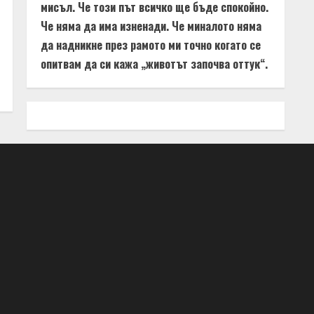
мисъл. Че този път всичко ще бъде спокойно.
Че няма да има изненади. Че миналото няма
да надникне през рамото ми точно когато се
опитвам да си кажа „животът започва оттук“.