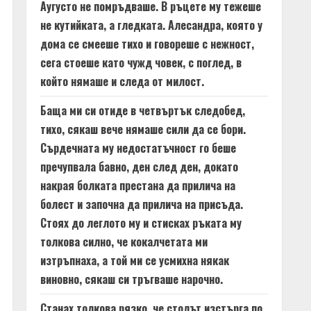
Аугусто не помръдваше. В ръцете му тежеше
не кутийката, а гледката. Алесандра, която у
дома се смееше тихо и говореше с нежност,
сега стоеше като чужд човек, с поглед, в
който нямаше и следа от милост.
Баща ми си отиде в четвъртък следобед,
тихо, сякаш вече нямаше сили да се бори.
Сърдечната му недостатъчност го беше
пречупвала бавно, ден след ден, докато
накрая болката престана да прилича на
болест и започна да прилича на присъда.
Стоях до леглото му и стисках ръката му
толкова силно, че кокалчетата ми
изтръпнаха, а той ми се усмихна някак
виновно, сякаш си тръгваше нарочно.
Станах толкова рязко, че столът изстърга по