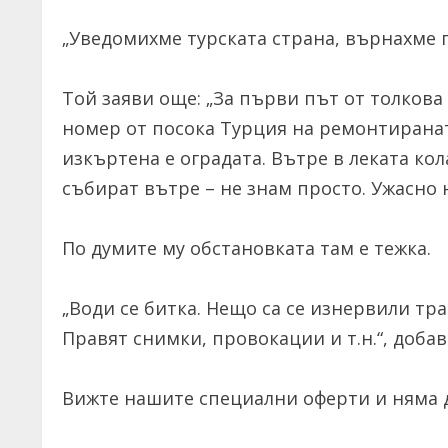
„Уведомихме турската страна, върнахме г
Той заяви още: „За първи път от толкова 
номер от посока Турция на ремонтираната
изкъртена е оградата. Вътре в леката кол
събират вътре – не знам просто. Ужасно 
По думите му обстановката там е тежка.
„Води се битка. Нещо са се изнервили тра
Правят снимки, провокации и т.н.“, доб
Вижте нашите специални оферти и няма д