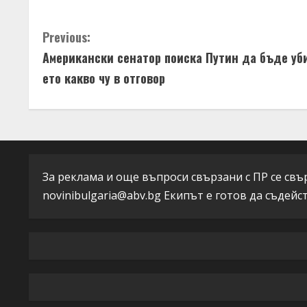
e
C
Previous:
R
Американски сенатор поиска Путин да бъде уб
o
e
ето какво чу в отговор
n
a
t
d
i
i
n
За реклама и още въпроси свързани с ПР се свърж
n
novinibulgaria@abv.bg
Екипът е готов да съдейс
u
g
e
R
e