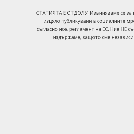
СТАТИЯТА Е ОТДОЛУ: Извиняваме се за п
изцяло публикувани в социалните мр
съгласно нов регламент на ЕС. Ние НЕ с
издържаме, защото сме независим