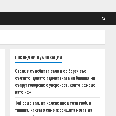
ПОСЛЕДНИ ПУБЛИКАЦИИ
Стоях в съдебната зала и се борех със
сълзите, докато адвокатката на бившия ми
съпруг говореше с увереност, която режеше
като нож.
Той беше там, на колене пред този гроб, в
тишина, каквато само гробищата могат да