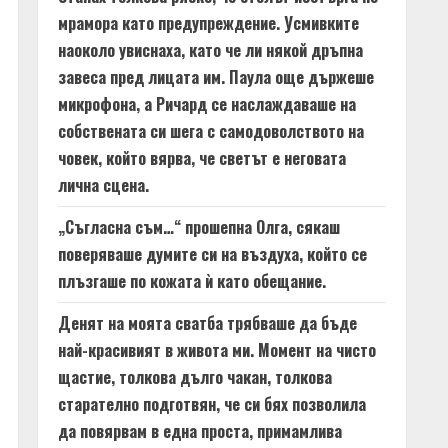
мрамора като предупреждение. Усмивките
наоколо увиснаха, като че ли някой дръпна
завеса пред лицата им. Паула още държеше
микрофона, а Ричард се наслаждаваше на
собствената си шега с самодоволството на
човек, който вярва, че светът е неговата
лична сцена.
„Съгласна съм…“ прошепна Олга, сякаш
поверяваше думите си на въздуха, който се
плъзгаше по кожата ѝ като обещание.
Денят на моята сватба трябваше да бъде
най-красивият в живота ми. Момент на чисто
щастие, толкова дълго чакан, толкова
старателно подготвян, че си бях позволила
да повярвам в една проста, примамлива