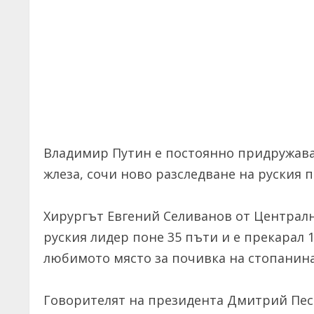
Владимир Путин е постоянно придружава
жлеза, сочи ново разследване на руския 
Хирургът Евгений Селиванов от Централн
руския лидер поне 35 пъти и е прекарал 
любимото място за почивка на стопанина
Говорителят на президента Дмитрий Песко