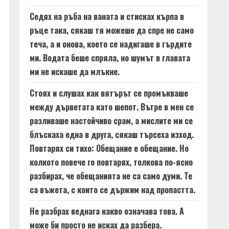
Седях на ръба на ваната и стисках кърпа в
ръце така, сякаш тя можеше да спре не само
теча, а и онова, което се надигаше в гърдите
ми. Водата беше спряла, но шумът в главата
ми не искаше да млъкне.
Стоях и слушах как вятърът се промъкваше
между дърветата като шепот. Вътре в мен се
разливаше настойчиво срам, а мислите ми се
блъскаха една в друга, сякаш търсеха изход.
Повтарях си тихо: Обещание е обещание. Но
колкото повече го повтарях, толкова по-ясно
разбирах, че обещанията не са само думи. Те
са въжета, с които се държим над пропастта.
Не разбрах веднага какво означава това. А
може би просто не исках да разбера.