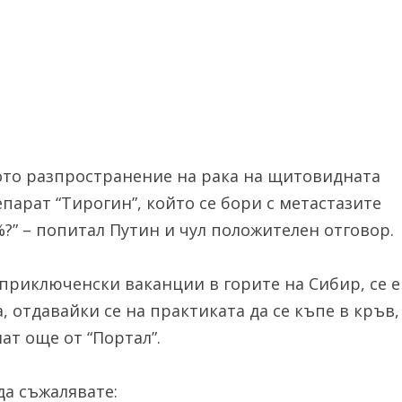
кото разпространение на рака на щитовидната
парат “Тирогин”, който се бори с метастазите
%?” – попитал Путин и чул положителен отговор.
 приключенски ваканции в горите на Сибир, се е
отдавайки се на практиката да се къпе в кръв,
ат още от “Портал”.
а съжалявате: