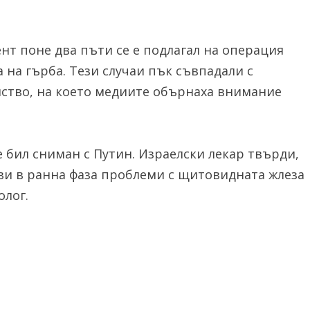
нт поне два пъти се е подлагал на операция
 на гърба. Тези случаи пък съвпадали с
нство, на което медиите обърнаха внимание
 бил сниман с Путин. Израелски лекар твърди,
ови в ранна фаза проблеми с щитовидната жлеза
олог.