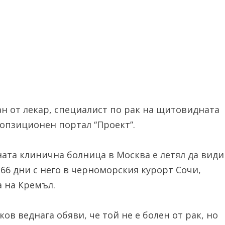
н от лекар, специалист по рак на щитовидната
попзиционен портал “Проект”.
ата клинична болница в Москва е летял да види
166 дни с него в черноморския курорт Сочи,
 на Кремъл.
в веднага обяви, че той не е болен от рак, но