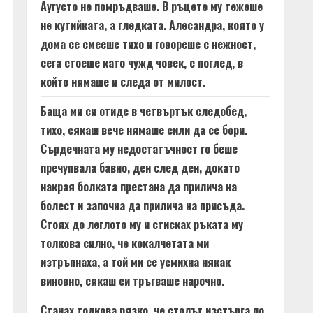
Аугусто не помръдваше. В ръцете му тежеше
не кутийката, а гледката. Алесандра, която у
дома се смееше тихо и говореше с нежност,
сега стоеше като чужд човек, с поглед, в
който нямаше и следа от милост.
Баща ми си отиде в четвъртък следобед,
тихо, сякаш вече нямаше сили да се бори.
Сърдечната му недостатъчност го беше
пречупвала бавно, ден след ден, докато
накрая болката престана да прилича на
болест и започна да прилича на присъда.
Стоях до леглото му и стисках ръката му
толкова силно, че кокалчетата ми
изтръпнаха, а той ми се усмихна някак
виновно, сякаш си тръгваше нарочно.
Станах толкова рязко, че столът изстърга по