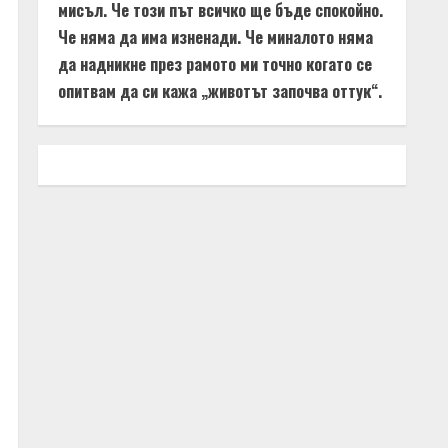
мисъл. Че този път всичко ще бъде спокойно.
Че няма да има изненади. Че миналото няма
да надникне през рамото ми точно когато се
опитвам да си кажа „животът започва оттук“.