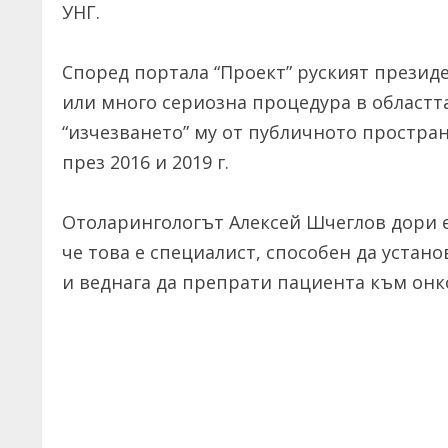
УНГ.
Според портала “Проект” руският президе
или много сериозна процедура в областта
“изчезването” му от публичното простра
през 2016 и 2019 г.
Отоларингологът Алексей Шчеглов дори е
че това е специалист, способен да устан
и веднага да препрати пациента към онк