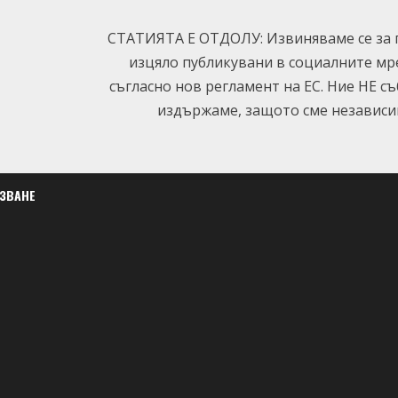
СТАТИЯТА Е ОТДОЛУ: Извиняваме се за п
изцяло публикувани в социалните мр
съгласно нов регламент на ЕС. Ние НЕ с
издържаме, защото сме независим
ЛЗВАНЕ