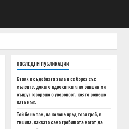
ПОСЛЕДНИ ПУБЛИКАЦИИ
Стоях в съдебната зала и се борех със
сълзите, докато адвокатката на бившия ми
съпруг говореше с увереност, която режеше
като нож.
Той беше там, на колене пред този гроб, в
тишина, каквато само гробищата могат да