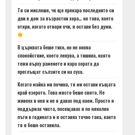
Тя си мислеше, че ще прекара последните си
дни в дом за възрастни хора… но това, което
откри, когато отвори очи, я остави без думи.
В църквата беше тихо, но не онова
спокойствие, което лекува, а тишина, която
тежи върху раменете и кара хората да
преглъщат сълзите си на сухо.
Когато майка ми почина, тя ми остави къщата
край езерото. Това място беше свято. Не
живеех в нея и не я давах под наем. Просто я
поддържах чиста, посещавах я по няколко
пъти в годината и я оставях точно така, както
тя я беше оставила.