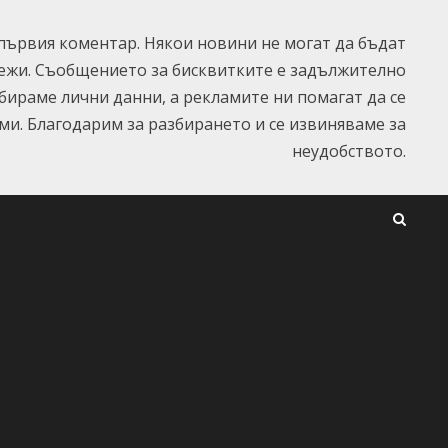
ървия коментар. Някои новини не могат да бъдат
ежи. Съобщението за бисквитките е задължително
ъбираме лични данни, а рекламите ни помагат да се
и. Благодарим за разбирането и се извиняваме за
неудобството.