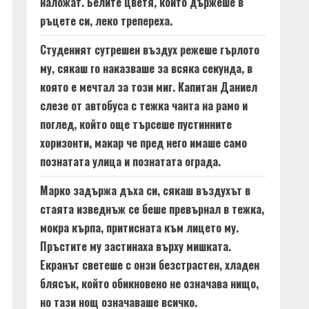
наложат. Белите цветя, които държеше в
ръцете си, леко трепереха.
Студеният сутрешен въздух режеше гърлото
му, сякаш го наказваше за всяка секунда, в
която е мечтал за този миг. Капитан Даниел
слезе от автобуса с тежка чанта на рамо и
поглед, който още търсеше пустинните
хоризонти, макар че пред него имаше само
познатата улица и познатата ограда.
Марко задържа дъха си, сякаш въздухът в
стаята изведнъж се беше превърнал в тежка,
мокра кърпа, притисната към лицето му.
Пръстите му застинаха върху мишката.
Екранът светеше с онзи безстрастен, хладен
блясък, който обикновено не означава нищо,
но тази нощ означаваше всичко.