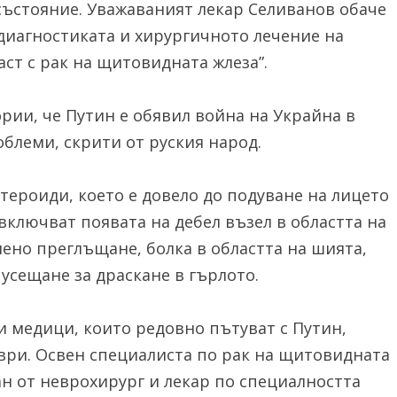
състояние. Уважаваният лекар Селиванов обаче
 диагностиката и хирургичното лечение на
ст с рак на щитовидната жлеза”.
ии, че Путин е обявил война на Украйна в
блеми, скрити от руския народ.
 стероиди, което е довело до подуване на лицето
включват появата на дебел възел в областта на
нено преглъщане, болка в областта на шията,
усещане за драскане в гърлото.
ги медици, които редовно пътуват с Путин,
ври. Освен специалиста по рак на щитовидната
ан от неврохирург и лекар по специалността