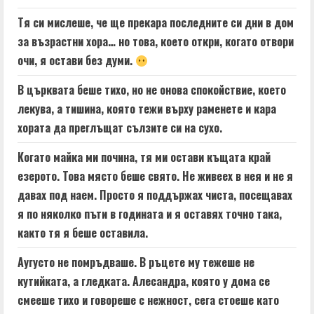
Тя си мислеше, че ще прекара последните си дни в дом
за възрастни хора… но това, което откри, когато отвори
очи, я остави без думи.
В църквата беше тихо, но не онова спокойствие, което
лекува, а тишина, която тежи върху раменете и кара
хората да преглъщат сълзите си на сухо.
Когато майка ми почина, тя ми остави къщата край
езерото. Това място беше свято. Не живеех в нея и не я
давах под наем. Просто я поддържах чиста, посещавах
я по няколко пъти в годината и я оставях точно така,
както тя я беше оставила.
Аугусто не помръдваше. В ръцете му тежеше не
кутийката, а гледката. Алесандра, която у дома се
смееше тихо и говореше с нежност, сега стоеше като