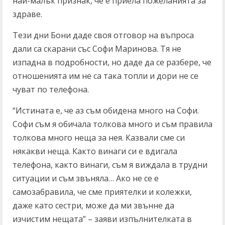
най-малък признак, че е приела пожеланията за
здраве.
Тези дни Бони даде своя отговор на въпроса
дали са скарани със Софи Маринова. Тя не
изпадна в подробности, но даде да се разбере, че
отношенията им не са така топли и дори не се
чуват по телефона.
“Истината е, че аз съм обидена много на Софи.
Софи съм я обичала толкова много и съм правила
толкова много неща за нея. Казвали сме си
някакви неща. Както винаги си е вдигала
телефона, както винаги, съм я виждала в трудни
ситуации и съм звъняла… Ако не се е
самозабравила, че сме приятелки и колежки,
даже като сестри, може да ми звънне да
изчистим нещата” – заяви изпълнителката в