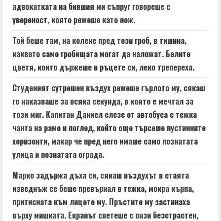
адвокатката на бившия ми съпруг говореше с
R
увереност, която режеше като нож.
e
Той беше там, на колене пред този гроб, в тишина,
a
каквато само гробищата могат да наложат. Белите
цветя, които държеше в ръцете си, леко трепереха.
d
Студеният сутрешен въздух режеше гърлото му, сякаш
i
го наказваше за всяка секунда, в която е мечтал за
n
този миг. Капитан Даниел слезе от автобуса с тежка
чанта на рамо и поглед, който още търсеше пустинните
g
хоризонти, макар че пред него имаше само познатата
улица и познатата ограда.
Марко задържа дъха си, сякаш въздухът в стаята
изведнъж се беше превърнал в тежка, мокра кърпа,
притисната към лицето му. Пръстите му застинаха
върху мишката. Екранът светеше с онзи безстрастен,