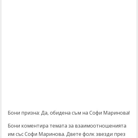
Бони призна: Да, обидена съм на Софи Маринова!
Бони коментира темата за взаимоотношенията
им със Софи Маринова. Двете фолк звезди през