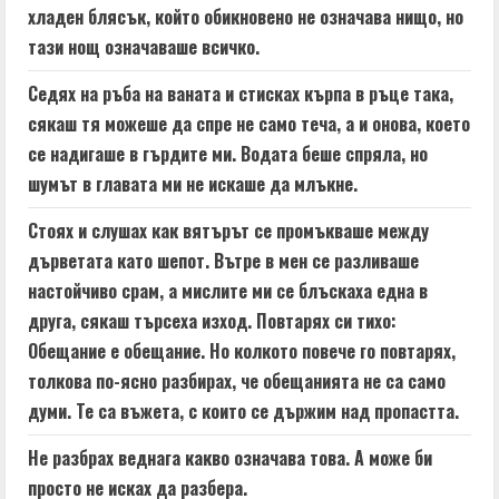
хладен блясък, който обикновено не означава нищо, но
тази нощ означаваше всичко.
Седях на ръба на ваната и стисках кърпа в ръце така,
сякаш тя можеше да спре не само теча, а и онова, което
се надигаше в гърдите ми. Водата беше спряла, но
шумът в главата ми не искаше да млъкне.
Стоях и слушах как вятърът се промъкваше между
дърветата като шепот. Вътре в мен се разливаше
настойчиво срам, а мислите ми се блъскаха една в
друга, сякаш търсеха изход. Повтарях си тихо:
Обещание е обещание. Но колкото повече го повтарях,
толкова по-ясно разбирах, че обещанията не са само
думи. Те са въжета, с които се държим над пропастта.
Не разбрах веднага какво означава това. А може би
просто не исках да разбера.