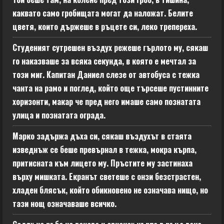
каквато само гробищата могат да наложат. Белите
цветя, които държеше в ръцете си, леко трепереха.
Студеният сутрешен въздух режеше гърлото му, сякаш
го наказваше за всяка секунда, в която е мечтал за
този миг. Капитан Даниел слезе от автобуса с тежка
чанта на рамо и поглед, който още търсеше пустинните
хоризонти, макар че пред него имаше само познатата
улица и познатата ограда.
Марко задържа дъха си, сякаш въздухът в стаята
изведнъж се беше превърнал в тежка, мокра кърпа,
притисната към лицето му. Пръстите му застинаха
върху мишката. Екранът светеше с онзи безстрастен,
хладен блясък, който обикновено не означава нищо, но
тази нощ означаваше всичко.