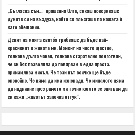
„Съгласна съм…“ прошепна Олга, сякаш поверяваше
думите си на въздуха, който се плъзгаше по кожата ѝ
като обещание.
Денят на моята сватба трябваше да бъде най-
красивият в живота ми. Момент на чисто щастие,
толкова дълго чакан, толкова старателно подготвян,
че си бях позволила да повярвам в една проста,
примамлива мисъл. Че този път всичко ще бъде
спокойно. Че няма да има изненади. Че миналото няма
да надникне през рамото ми точно когато се опитвам да
си кажа „животът започва оттук“.