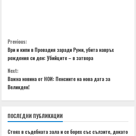
e
a
d
C
Previous:
i
Ври и кипи в Провадия заради Руми, убита навръх
o
n
рождения си ден: Убийците – в затвора
n
g
Next:
t
Важна новина от НОИ: Пенсиите на нова дата за
Великден!
i
n
ПОСЛЕДНИ ПУБЛИКАЦИИ
u
e
Стоях в съдебната зала и се борех със сълзите, докато