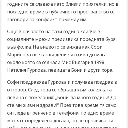
годините се славеха като близки приятелки, но в
последно време в публичното пространство се
заговори за конфликт помежду им.
Още в началото на тази година клипче в
социалните мрежи предизвика поредната буря
във фолка. На видеото се вижда как Софи
Маринова пее в заведение и отива до маса,
около която са седнали Мис България 1998
Наталия Гуркова, певицата Бони и други хора.
Софи поздравява Гуркова и получава поздрав в
отговор. След това се обръща към колежката
певица с пожелания: „Бони, за много години! Да
сте ми живи и здрави!“ През това време тя само
си гледа втренчено в телефона, по едно време
махва с определена досада, но не проявява ни