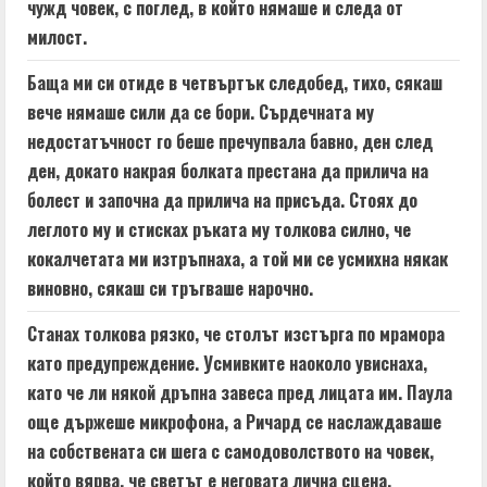
чужд човек, с поглед, в който нямаше и следа от
милост.
Баща ми си отиде в четвъртък следобед, тихо, сякаш
вече нямаше сили да се бори. Сърдечната му
недостатъчност го беше пречупвала бавно, ден след
ден, докато накрая болката престана да прилича на
болест и започна да прилича на присъда. Стоях до
леглото му и стисках ръката му толкова силно, че
кокалчетата ми изтръпнаха, а той ми се усмихна някак
виновно, сякаш си тръгваше нарочно.
Станах толкова рязко, че столът изстърга по мрамора
като предупреждение. Усмивките наоколо увиснаха,
като че ли някой дръпна завеса пред лицата им. Паула
още държеше микрофона, а Ричард се наслаждаваше
на собствената си шега с самодоволството на човек,
който вярва, че светът е неговата лична сцена.