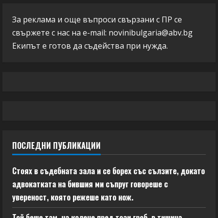
За реклама и още въпроси свързани с ПР се
свържете с нас на e-mail:
novinibulgaria@abv.bg
Екипът е готов да съдейства при нужда.
ПОСЛЕДНИ ПУБЛИКАЦИИ
Стоях в съдебната зала и се борех със сълзите, докато
адвокатката на бившия ми съпруг говореше с
увереност, която режеше като нож.
Той беше там, на колене пред този гроб, в тишина,