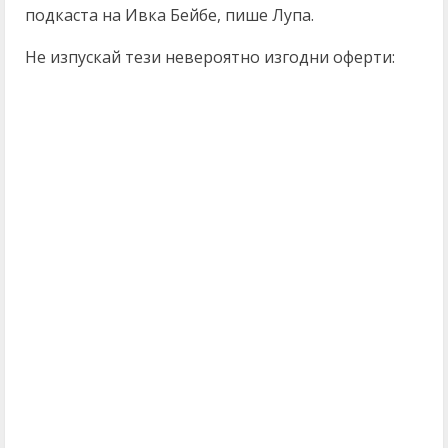
подкаста на Ивка Бейбе, пише Лупа.
Не изпускай тези невероятно изгодни оферти:
C
o
n
t
i
n
u
e
R