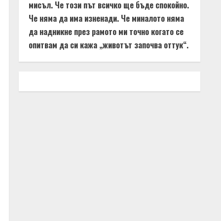
мисъл. Че този път всичко ще бъде спокойно.
Че няма да има изненади. Че миналото няма
да надникне през рамото ми точно когато се
опитвам да си кажа „животът започва оттук“.