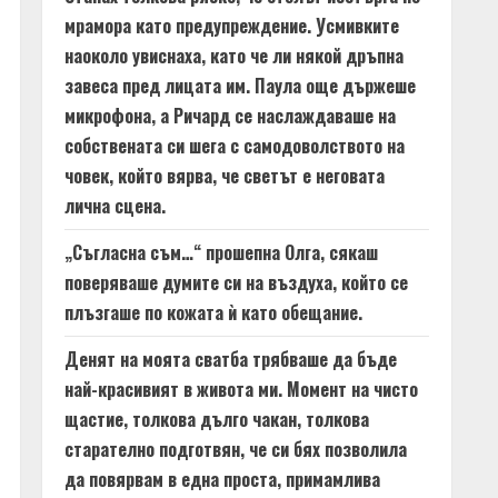
мрамора като предупреждение. Усмивките
наоколо увиснаха, като че ли някой дръпна
завеса пред лицата им. Паула още държеше
микрофона, а Ричард се наслаждаваше на
собствената си шега с самодоволството на
човек, който вярва, че светът е неговата
лична сцена.
„Съгласна съм…“ прошепна Олга, сякаш
поверяваше думите си на въздуха, който се
плъзгаше по кожата ѝ като обещание.
Денят на моята сватба трябваше да бъде
най-красивият в живота ми. Момент на чисто
щастие, толкова дълго чакан, толкова
старателно подготвян, че си бях позволила
да повярвам в една проста, примамлива