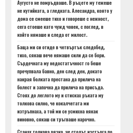
Аугусто не помръдваше. В ръцете му тежеше
не кутийката, а гледката. Алесандра, която у
дома се смееше тихо и говореше с нежност,
сега стоеше като чужд човек, с поглед, в
който нямаше и следа от милост.
Баща ми си отиде в четвъртък следобед,
тихо, сякаш вече нямаше сили да се бори.
Сърдечната му недостатъчност го беше
пречупвала бавно, ден след ден, докато
накрая болката престана да прилича на
болест и започна да прилича на присъда.
Стоях до леглото му и стисках ръката му
толкова силно, че кокалчетата ми
изтръпнаха, а той ми се усмихна някак
виновно, сякаш си тръгваше нарочно.
Станах толкова рязко, че столът изстърга по