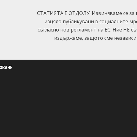
СТАТИЯТА Е ОТДОЛУ: Извиняваме се за п
изцяло публикувани в социалните мр
съгласно нов регламент на ЕС. Ние НЕ с
издържаме, защото сме независим
ЛЗВАНЕ