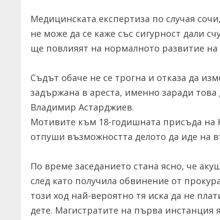
Медицинската експертиза по случая сочи, 
не може да се каже със сигурност дали с
ще повлияят на нормалното развитие на Н
Съдът обаче не се трогна и отказа да из
задържана в ареста, именно заради това д
Владимир Астарджиев.
Мотивите към 18-годишната присъда на К
отпуши възможността делото да иде на в
По време заседанието стана ясно, че акуш
след като получила обвинение от прокура
този ход най-вероятно тя иска да не пла
дете. Магистратите на първа инстанция я 