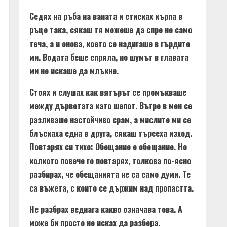
Седях на ръба на ваната и стисках кърпа в
ръце така, сякаш тя можеше да спре не само
теча, а и онова, което се надигаше в гърдите
ми. Водата беше спряла, но шумът в главата
ми не искаше да млъкне.
Стоях и слушах как вятърът се промъкваше
между дърветата като шепот. Вътре в мен се
разливаше настойчиво срам, а мислите ми се
блъскаха една в друга, сякаш търсеха изход.
Повтарях си тихо: Обещание е обещание. Но
колкото повече го повтарях, толкова по-ясно
разбирах, че обещанията не са само думи. Те
са въжета, с които се държим над пропастта.
Не разбрах веднага какво означава това. А
може би просто не исках да разбера.