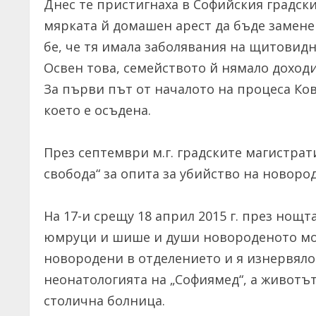
Днес те пристигнаха в Софийския градски
мярката й домашен арест да бъде заменен
бе, че тя имала заболявания на щитовидн
Освен това, семейството й нямало доходи
За първи път от началото на процеса Ков
което е осъдена.
През септември м.г. градските магистрат
свобода“ за опита за убийство на новород
На 17-и срещу 18 април 2015 г. през нощ
юмруци и шише и души новороденото мом
новородени в отделението и я изнервяло.
неонатологията на „Софиямед“, а животът
столична болница.