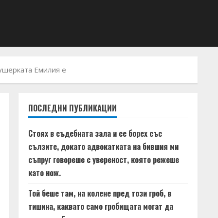
кушерката Емилия e
ПОСЛЕДНИ ПУБЛИКАЦИИ
Стоях в съдебната зала и се борех със
сълзите, докато адвокатката на бившия ми
съпруг говореше с увереност, която режеше
като нож.
Той беше там, на колене пред този гроб, в
тишина, каквато само гробищата могат да