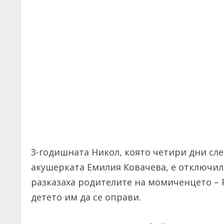
3-годишната Никол, която четири дни сле
акушерката Емилия Ковачева, е отключил
разказаха родителите на момиченцето – 
детето им да се оправи.