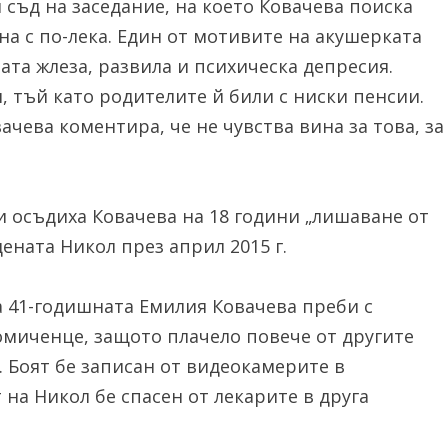
 съд на заседание, на което Ковачева поиска
а с по-лека. Един от мотивите на акушерката
ата жлеза, развила и психическа депресия.
, тъй като родителите й били с ниски пенсии.
ачева коментира, че не чувства вина за това, за
и осъдиха Ковачева на 18 години „лишаване от
ената Никол през април 2015 г.
та 41-годишната Емилия Ковачева преби с
иченце, защото плачело повече от другите
 Боят бе записан от видеокамерите в
 на Никол бе спасен от лекарите в друга