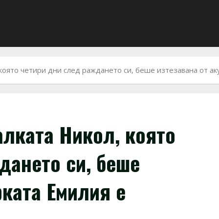
 която четири дни след раждането си, беше изтезавана от а
алката Никол, която
дането си, беше
рката Емилия e