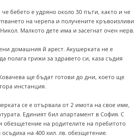
че бебето е удряно около 30 пъти, както и че
чупването на черепа и получените кръвоизливи
икол. Малкото дете има и засегнат очен нерв.
мени домашния й арест. Акушерката не е
а полага грижи за здравето си, каза съдия
овачева ще бъдат готови до дни, което ще
тора инстанция.
ерката се е отървала от 2 имота на свое име,
турата. Единият бил апартамент в София. С
ти обезщетение на родителите на пребитото
осъдиха на 400 хил. лв. обезщетение.