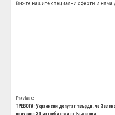
Вижте нашите специални оферти и няма д
C
Previous:
ТРЕВОГА: Украински депутат твърди, че Зелен
o
получава 30 изтребителя от България