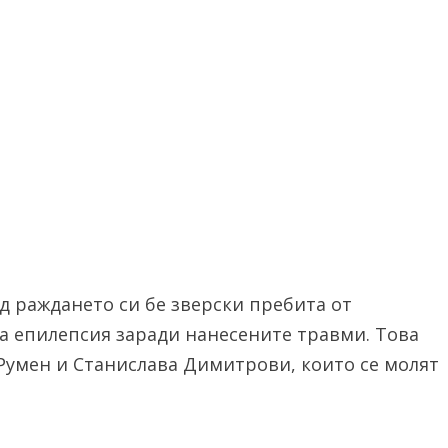
д раждането си бе зверски пребита от
а епилепсия заради нанесените травми. Това
Румен и Станислава Димитрови, които се молят