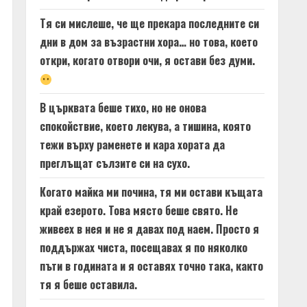
Тя си мислеше, че ще прекара последните си
дни в дом за възрастни хора… но това, което
откри, когато отвори очи, я остави без думи.
В църквата беше тихо, но не онова
спокойствие, което лекува, а тишина, която
тежи върху раменете и кара хората да
преглъщат сълзите си на сухо.
Когато майка ми почина, тя ми остави къщата
край езерото. Това място беше свято. Не
живеех в нея и не я давах под наем. Просто я
поддържах чиста, посещавах я по няколко
пъти в годината и я оставях точно така, както
тя я беше оставила.