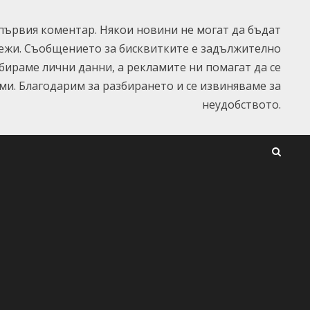
ървия коментар. Някои новини не могат да бъдат
ежи. Съобщението за бисквитките е задължително
ъбираме лични данни, а рекламите ни помагат да се
и. Благодарим за разбирането и се извиняваме за
неудобството.