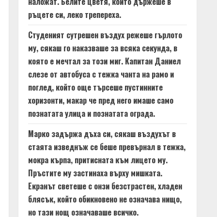
наложат. Белите цветя, които държеше в
ръцете си, леко трепереха.
Студеният сутрешен въздух режеше гърлото
му, сякаш го наказваше за всяка секунда, в
която е мечтал за този миг. Капитан Даниел
слезе от автобуса с тежка чанта на рамо и
поглед, който още търсеше пустинните
хоризонти, макар че пред него имаше само
познатата улица и познатата ограда.
Марко задържа дъха си, сякаш въздухът в
стаята изведнъж се беше превърнал в тежка,
мокра кърпа, притисната към лицето му.
Пръстите му застинаха върху мишката.
Екранът светеше с онзи безстрастен, хладен
блясък, който обикновено не означава нищо,
но тази нощ означаваше всичко.