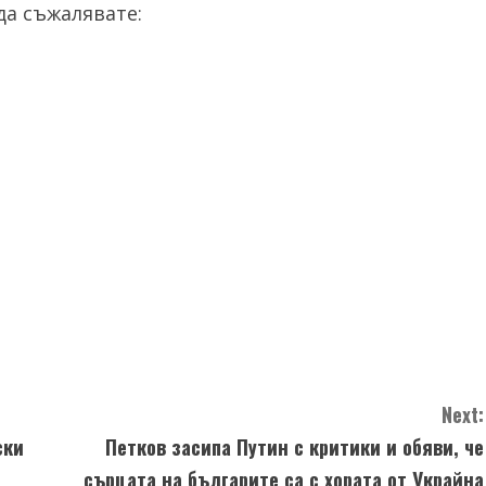
а съжалявате:
Next:
ски
Петков засипа Путин с критики и обяви, че
сърцата на българите са с хората от Украйна