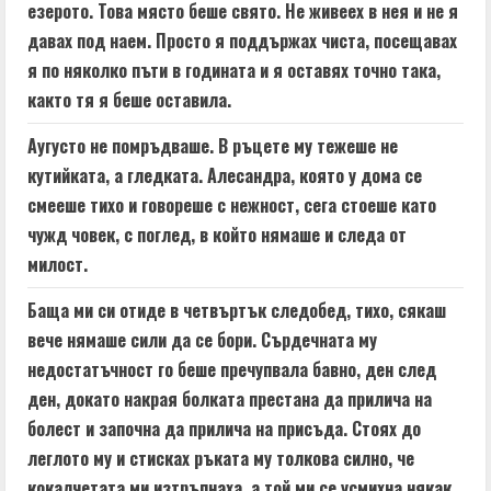
езерото. Това място беше свято. Не живеех в нея и не я
давах под наем. Просто я поддържах чиста, посещавах
я по няколко пъти в годината и я оставях точно така,
както тя я беше оставила.
Аугусто не помръдваше. В ръцете му тежеше не
кутийката, а гледката. Алесандра, която у дома се
смееше тихо и говореше с нежност, сега стоеше като
чужд човек, с поглед, в който нямаше и следа от
милост.
Баща ми си отиде в четвъртък следобед, тихо, сякаш
вече нямаше сили да се бори. Сърдечната му
недостатъчност го беше пречупвала бавно, ден след
ден, докато накрая болката престана да прилича на
болест и започна да прилича на присъда. Стоях до
леглото му и стисках ръката му толкова силно, че
кокалчетата ми изтръпнаха, а той ми се усмихна някак