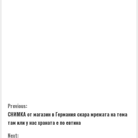
C
Previous:
СНИМКА от магазин в Германия скара мрежата на тема
o
там или у нас храната е по евтина
n
Next: