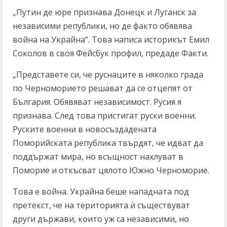
„Путин де юре признава Донецк и Луганск за
независими републики, но де факто обявява
война на Украйна“. Това написа историкът Емил
Соколов в своя Фейсбук профил, предаде Факти.
„Представете си, че руснаците в няколко града
по Черноморието решават да се отцепят от
България. Обявяват независимост. Русия я
признава. След това пристигат руски военни.
Руските военни в новосъздадената
Поморийската република твърдят, че идват да
поддържат мира, но всъщност нахлуват в
Поморие и откъсват цялото Южно Черноморие.
Това е война. Украйна беше нападната под
претекст, че на територията ѝ съществуват
други държави, които уж са независими, но