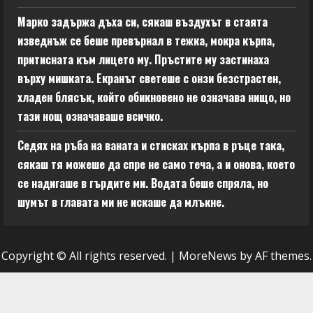
Марко задържа дъха си, сякаш въздухът в стаята
изведнъж се беше превърнал в тежка, мокра кърпа,
притисната към лицето му. Пръстите му застинаха
върху мишката. Екранът светеше с онзи безстрастен,
хладен блясък, който обикновено не означава нищо, но
тази нощ означаваше всичко.
Седях на ръба на ваната и стисках кърпа в ръце така,
сякаш тя можеше да спре не само теча, а и онова, което
се надигаше в гърдите ми. Водата беше спряла, но
шумът в главата ми не искаше да млъкне.
Copyright © All rights reserved.
|
MoreNews
by AF themes.