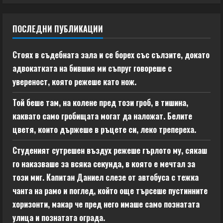
ПОСЛЕДНИ ПУБЛИКАЦИИ
Стоях в съдебната зала и се борех със сълзите, докато
адвокатката на бившия ми съпруг говореше с
увереност, която режеше като нож.
Той беше там, на колене пред този гроб, в тишина,
каквато само гробищата могат да наложат. Белите
цветя, които държеше в ръцете си, леко трепереха.
Студеният сутрешен въздух режеше гърлото му, сякаш
го наказваше за всяка секунда, в която е мечтал за
този миг. Капитан Даниел слезе от автобуса с тежка
чанта на рамо и поглед, който още търсеше пустинните
хоризонти, макар че пред него имаше само познатата
улица и познатата ограда.