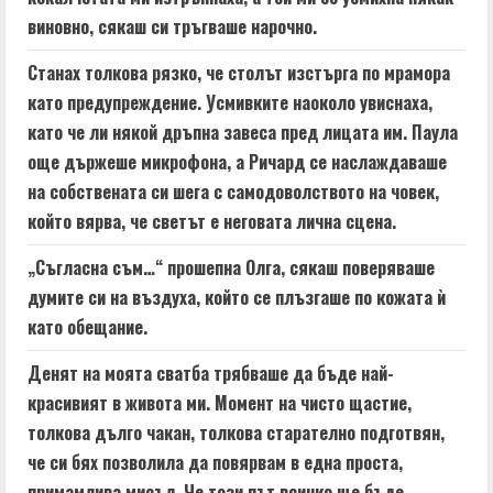
виновно, сякаш си тръгваше нарочно.
Станах толкова рязко, че столът изстърга по мрамора
като предупреждение. Усмивките наоколо увиснаха,
като че ли някой дръпна завеса пред лицата им. Паула
още държеше микрофона, а Ричард се наслаждаваше
на собствената си шега с самодоволството на човек,
който вярва, че светът е неговата лична сцена.
„Съгласна съм…“ прошепна Олга, сякаш поверяваше
думите си на въздуха, който се плъзгаше по кожата ѝ
като обещание.
Денят на моята сватба трябваше да бъде най-
красивият в живота ми. Момент на чисто щастие,
толкова дълго чакан, толкова старателно подготвян,
че си бях позволила да повярвам в една проста,
примамлива мисъл. Че този път всичко ще бъде