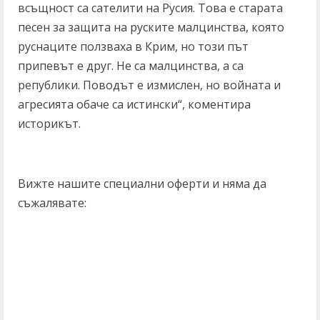
всъщност са сателити на Русия. Това е старата
песен за защита на руските малцинства, която
руснаците ползваха в Крим, но този път
припевът е друг. Не са малцинства, а са
републики. Поводът е измислен, но войната и
агресията обаче са истински“, коментира
историкът.
Вижте нашите специални оферти и няма да
съжалявате: