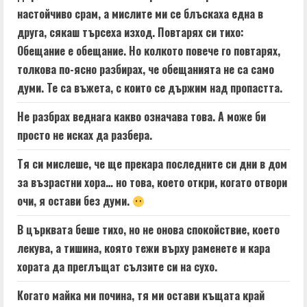
настойчиво срам, а мислите ми се блъскаха една в
друга, сякаш търсеха изход. Повтарях си тихо:
Обещание е обещание. Но колкото повече го повтарях,
толкова по-ясно разбирах, че обещанията не са само
думи. Те са въжета, с които се държим над пропастта.
Не разбрах веднага какво означава това. А може би
просто не исках да разбера.
Тя си мислеше, че ще прекара последните си дни в дом
за възрастни хора… но това, което откри, когато отвори
очи, я остави без думи.
В църквата беше тихо, но не онова спокойствие, което
лекува, а тишина, която тежи върху раменете и кара
хората да преглъщат сълзите си на сухо.
Когато майка ми почина, тя ми остави къщата край