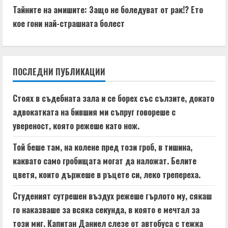
t
Тайните на амишите: Защо не боледуват от рак!? Ето
кое гони най-страшната болест
i
n
ПОСЛЕДНИ ПУБЛИКАЦИИ
u
e
Стоях в съдебната зала и се борех със сълзите, докато
адвокатката на бившия ми съпруг говореше с
R
увереност, която режеше като нож.
e
Той беше там, на колене пред този гроб, в тишина,
a
каквато само гробищата могат да наложат. Белите
цветя, които държеше в ръцете си, леко трепереха.
d
Студеният сутрешен въздух режеше гърлото му, сякаш
i
го наказваше за всяка секунда, в която е мечтал за
този миг. Капитан Даниел слезе от автобуса с тежка