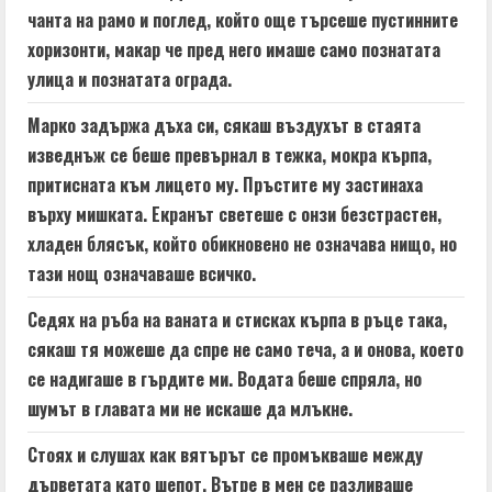
n
чанта на рамо и поглед, който още търсеше пустинните
g
хоризонти, макар че пред него имаше само познатата
улица и познатата ограда.
Марко задържа дъха си, сякаш въздухът в стаята
изведнъж се беше превърнал в тежка, мокра кърпа,
притисната към лицето му. Пръстите му застинаха
върху мишката. Екранът светеше с онзи безстрастен,
хладен блясък, който обикновено не означава нищо, но
тази нощ означаваше всичко.
Седях на ръба на ваната и стисках кърпа в ръце така,
сякаш тя можеше да спре не само теча, а и онова, което
се надигаше в гърдите ми. Водата беше спряла, но
шумът в главата ми не искаше да млъкне.
Стоях и слушах как вятърът се промъкваше между
дърветата като шепот. Вътре в мен се разливаше