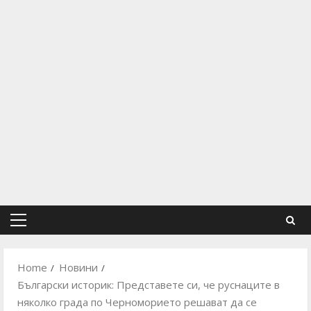
Primary
Menu
Home
Новини
Български историк: Представете си, че руснаците в
няколко града по Черноморието решават да се