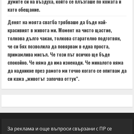
думите си на въздуха, който се плъзгаше по кожата ѝ
като обещание.
Денят на моята сватба трябваше да бъде най-
красивият в живота ми. Момент на чисто щастие,
толкова дълго чакан, толкова старателно подготвян,
че си бях позволила да повярвам в една проста,
примамлива мисъл. Че този път всичко ще бъде
спокойно. Че няма да има изненади. Че миналото няма
да надникне през рамото ми точно когато се опитвам да
си кажа „животът започва оттук“.
За реклама и още въпроси свързани с ПР се