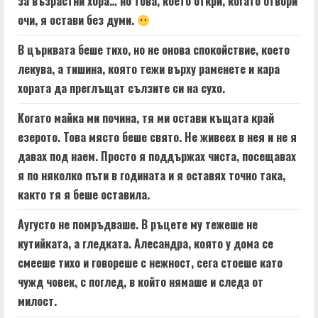
за възрастни хора… но това, което откри, когато отвори
очи, я остави без думи.
В църквата беше тихо, но не онова спокойствие, което
лекува, а тишина, която тежи върху раменете и кара
хората да преглъщат сълзите си на сухо.
Когато майка ми почина, тя ми остави къщата край
езерото. Това място беше свято. Не живеех в нея и не я
давах под наем. Просто я поддържах чиста, посещавах
я по няколко пъти в годината и я оставях точно така,
както тя я беше оставила.
Аугусто не помръдваше. В ръцете му тежеше не
кутийката, а гледката. Алесандра, която у дома се
смееше тихо и говореше с нежност, сега стоеше като
чужд човек, с поглед, в който нямаше и следа от
милост.