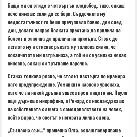
Баща ми си отиде в четвъртък следобед, тихо, сякаш
вече нямаше сили да се бори. Сърдечната му
недостатъчност го беше пречупвала бавно, ден след
ден, докато накрая болката престана да прилича на
болест и започна да прилича на присъда. Стоях до
леглото му и стисках ръката му толкова силно, че
кокалчетата ми изтръпнаха, а той ми се усмихна някак
виновно, сякаш си тръгваше нарочно.
Станах толкова рязко, че столът изстърга по мрамора
като предупреждение. Усмивките наоколо увиснаха,
като че ли някой дръпна завеса пред лицата им. Паула
още държеше микрофона, а Ричард се наслаждаваше
на собствената си шега с самодоволството на човек,
който вярва, че светът е неговата лична сцена.
„Съгласна съм…“ прошепна Олга, сякаш поверяваше