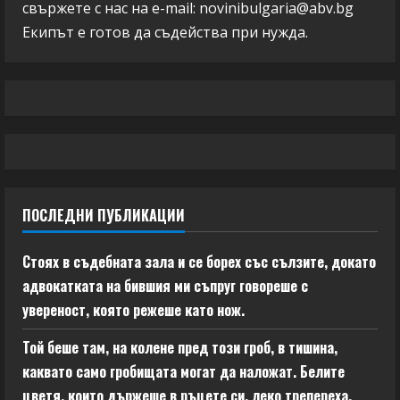
свържете с нас на e-mail:
novinibulgaria@abv.bg
Екипът е готов да съдейства при нужда.
ПОСЛЕДНИ ПУБЛИКАЦИИ
Стоях в съдебната зала и се борех със сълзите, докато
адвокатката на бившия ми съпруг говореше с
увереност, която режеше като нож.
Той беше там, на колене пред този гроб, в тишина,
каквато само гробищата могат да наложат. Белите
цветя, които държеше в ръцете си, леко трепереха.