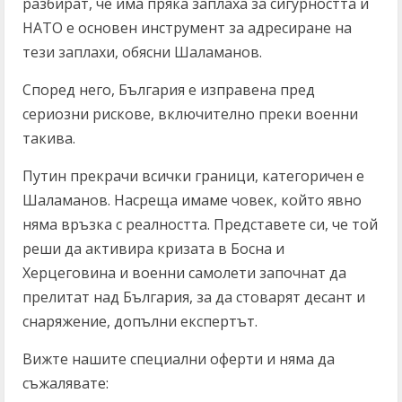
разбират, че има пряка заплаха за сигурността и
НАТО е основен инструмент за адресиране на
тези заплахи, обясни Шаламанов.
Според него, България е изправена пред
сериозни рискове, включително преки военни
такива.
Путин прекрачи всички граници, категоричен е
Шаламанов. Насреща имаме човек, който явно
няма връзка с реалността. Представете си, че той
реши да активира кризата в Босна и
Херцеговина и военни самолети започнат да
прелитат над България, за да стоварят десант и
снаряжение, допълни експертът.
Вижте нашите специални оферти и няма да
съжалявате: