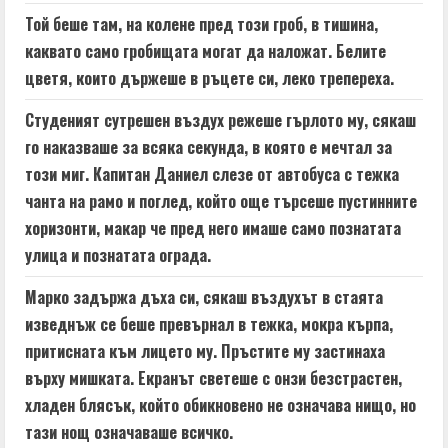
e
Той беше там, на колене пред този гроб, в тишина,
a
каквато само гробищата могат да наложат. Белите
цветя, които държеше в ръцете си, леко трепереха.
d
Студеният сутрешен въздух режеше гърлото му, сякаш
i
го наказваше за всяка секунда, в която е мечтал за
n
този миг. Капитан Даниел слезе от автобуса с тежка
чанта на рамо и поглед, който още търсеше пустинните
g
хоризонти, макар че пред него имаше само познатата
улица и познатата ограда.
Марко задържа дъха си, сякаш въздухът в стаята
изведнъж се беше превърнал в тежка, мокра кърпа,
притисната към лицето му. Пръстите му застинаха
върху мишката. Екранът светеше с онзи безстрастен,
хладен блясък, който обикновено не означава нищо, но
тази нощ означаваше всичко.