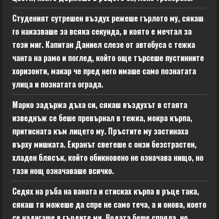
Студеният сутрешен въздух режеше гърлото му, сякаш
го наказваше за всяка секунда, в която е мечтал за
този миг. Капитан Даниел слезе от автобуса с тежка
чанта на рамо и поглед, който още търсеше пустинните
хоризонти, макар че пред него имаше само познатата
улица и познатата ограда.
Марко задържа дъха си, сякаш въздухът в стаята
изведнъж се беше превърнал в тежка, мокра кърпа,
притисната към лицето му. Пръстите му застинаха
върху мишката. Екранът светеше с онзи безстрастен,
хладен блясък, който обикновено не означава нищо, но
тази нощ означаваше всичко.
Седях на ръба на ваната и стисках кърпа в ръце така,
сякаш тя можеше да спре не само теча, а и онова, което
се надигаше в гърдите ми. Водата беше спряла, но