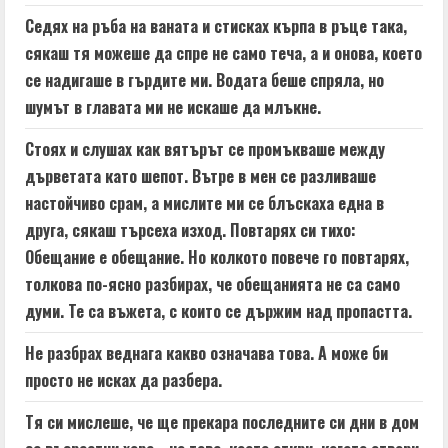
Седях на ръба на ваната и стисках кърпа в ръце така,
сякаш тя можеше да спре не само теча, а и онова, което
се надигаше в гърдите ми. Водата беше спряла, но
шумът в главата ми не искаше да млъкне.
Стоях и слушах как вятърът се промъкваше между
дърветата като шепот. Вътре в мен се разливаше
настойчиво срам, а мислите ми се блъскаха една в
друга, сякаш търсеха изход. Повтарях си тихо:
Обещание е обещание. Но колкото повече го повтарях,
толкова по-ясно разбирах, че обещанията не са само
думи. Те са въжета, с които се държим над пропастта.
Не разбрах веднага какво означава това. А може би
просто не исках да разбера.
Тя си мислеше, че ще прекара последните си дни в дом