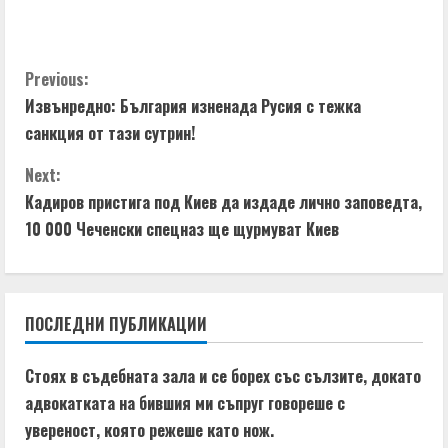
C
Previous:
Извънредно: България изненада Русия с тежка
o
санкция от тази сутрин!
n
Next:
t
Кадиров пристига под Киев да издаде лично заповедта,
10 000 Чеченски спецназ ще щурмуват Киев
i
n
ПОСЛЕДНИ ПУБЛИКАЦИИ
u
e
Стоях в съдебната зала и се борех със сълзите, докато
адвокатката на бившия ми съпруг говореше с
R
увереност, която режеше като нож.