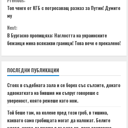
C
Previous:
Топ ченге от КГБ с потресаващ разказ за Путин! Думите
o
му
n
Next:
t
В Бургаско пропищяха: Наглостта на украинските
бежанци мина всякакви граници! Това вече е прекалено!
i
n
ПОСЛЕДНИ ПУБЛИКАЦИИ
u
e
Стоях в съдебната зала и се борех със сълзите, докато
адвокатката на бившия ми съпруг говореше с
R
увереност, която режеше като нож.
e
Той беше там, на колене пред този гроб, в тишина,
a
каквато само гробищата могат да наложат. Белите