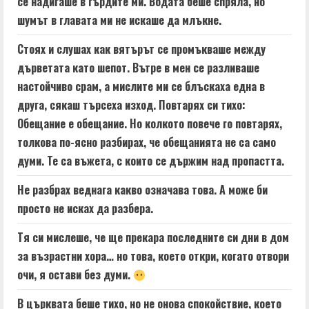
се надигаше в гърдите ми. Водата беше спряла, но
шумът в главата ми не искаше да млъкне.
Стоях и слушах как вятърът се промъкваше между
дърветата като шепот. Вътре в мен се разливаше
настойчиво срам, а мислите ми се блъскаха една в
друга, сякаш търсеха изход. Повтарях си тихо:
Обещание е обещание. Но колкото повече го повтарях,
толкова по-ясно разбирах, че обещанията не са само
думи. Те са въжета, с които се държим над пропастта.
Не разбрах веднага какво означава това. А може би
просто не исках да разбера.
Тя си мислеше, че ще прекара последните си дни в дом
за възрастни хора… но това, което откри, когато отвори
очи, я остави без думи.
В църквата беше тихо, но не онова спокойствие, което