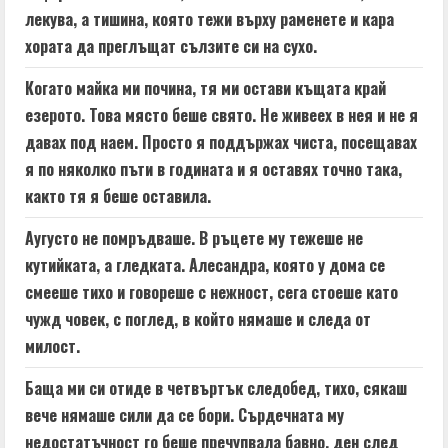
лекува, а тишина, която тежи върху раменете и кара
хората да преглъщат сълзите си на сухо.
Когато майка ми почина, тя ми остави къщата край
езерото. Това място беше свято. Не живеех в нея и не я
давах под наем. Просто я поддържах чиста, посещавах
я по няколко пъти в годината и я оставях точно така,
както тя я беше оставила.
Аугусто не помръдваше. В ръцете му тежеше не
кутийката, а гледката. Алесандра, която у дома се
смееше тихо и говореше с нежност, сега стоеше като
чужд човек, с поглед, в който нямаше и следа от
милост.
Баща ми си отиде в четвъртък следобед, тихо, сякаш
вече нямаше сили да се бори. Сърдечната му
недостатъчност го беше пречупвала бавно, ден след