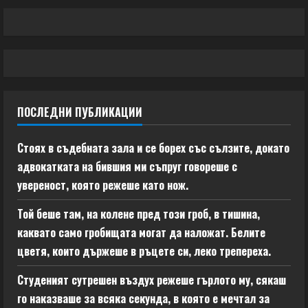
ПОСЛЕДНИ ПУБЛИКАЦИИ
Стоях в съдебната зала и се борех със сълзите, докато
адвокатката на бившия ми съпруг говореше с
увереност, която режеше като нож.
Той беше там, на колене пред този гроб, в тишина,
каквато само гробищата могат да наложат. Белите
цветя, които държеше в ръцете си, леко трепереха.
Студеният сутрешен въздух режеше гърлото му, сякаш
го наказваше за всяка секунда, в която е мечтал за