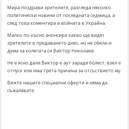
Мира поздрави зрителите, разгледа няколко
политически новини от последната седмица, а
след това коментира и войната в Украйна.
Малко по-късно анонсира какво ще видят
зрителите в предаването днес, но не обели и
дума за колегата си Виктор Николаев.
Не е ясно дали Виктор е аут заради болест, взел е
отпуск или има трета причина за отсъствието му.
Вижте нашите специални оферти и няма да
съжалявате:
C
o