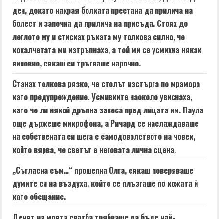
ден, докато накрая болката престана да прилича на
болест и започна да прилича на присъда. Стоях до
леглото му и стисках ръката му толкова силно, че
кокалчетата ми изтръпнаха, а той ми се усмихна някак
виновно, сякаш си тръгваше нарочно.
Станах толкова рязко, че столът изстърга по мрамора
като предупреждение. Усмивките наоколо увиснаха,
като че ли някой дръпна завеса пред лицата им. Паула
още държеше микрофона, а Ричард се наслаждаваше
на собствената си шега с самодоволството на човек,
който вярва, че светът е неговата лична сцена.
„Съгласна съм…“ прошепна Олга, сякаш поверяваше
думите си на въздуха, който се плъзгаше по кожата ѝ
като обещание.
Денят на моята сватба трябваше да бъде най-