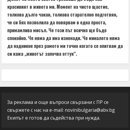
красивият в живота ми. Момент на чисто щастие,
толкова дълго чакан, толкова старателно подготвян,
че си бях позволила да повярвам в една проста,
примамлива мисъл. Че този път всичко ще бъде
спокойно. Че няма да има изненади. Че миналото няма
да надникне през рамото ми точно когато се опитвам да
си кажа „животът започва оттук“.
За реклама и още въпроси свързани с ПР се
свържете с нас на e-mail:
novinibulgaria@abv.bg
Екипът е готов да съдейства при нужда.