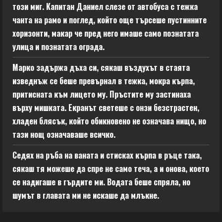
този миг. Капитан Даниел слезе от автобуса с тежка
чанта на рамо и поглед, който още търсеше пустинните
хоризонти, макар че пред него имаше само познатата
улица и познатата ограда.
Марко задържа дъха си, сякаш въздухът в стаята
изведнъж се беше превърнал в тежка, мокра кърпа,
притисната към лицето му. Пръстите му застинаха
върху мишката. Екранът светеше с онзи безстрастен,
хладен блясък, който обикновено не означава нищо, но
тази нощ означаваше всичко.
Седях на ръба на ваната и стисках кърпа в ръце така,
сякаш тя можеше да спре не само теча, а и онова, което
се надигаше в гърдите ми. Водата беше спряла, но
шумът в главата ми не искаше да млъкне.