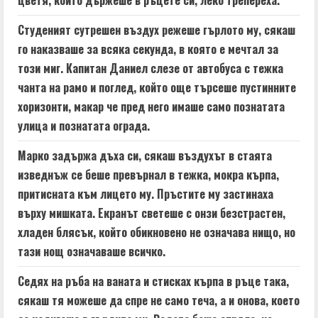
цветя, които държеше в ръцете си, леко трепереха.
d
Студеният сутрешен въздух режеше гърлото му, сякаш
i
го наказваше за всяка секунда, в която е мечтал за
n
този миг. Капитан Даниел слезе от автобуса с тежка
чанта на рамо и поглед, който още търсеше пустинните
g
хоризонти, макар че пред него имаше само познатата
улица и познатата ограда.
Марко задържа дъха си, сякаш въздухът в стаята
изведнъж се беше превърнал в тежка, мокра кърпа,
притисната към лицето му. Пръстите му застинаха
върху мишката. Екранът светеше с онзи безстрастен,
хладен блясък, който обикновено не означава нищо, но
тази нощ означаваше всичко.
Седях на ръба на ваната и стисках кърпа в ръце така,
сякаш тя можеше да спре не само теча, а и онова, което