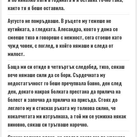
както тя я беше оставила.
Аугусто не помръдваше. В ръцете му тежеше не
кутийката, а гледката. Алесандра, която у дома се
смееше тихо и говореше с нежност, сега стоеше като
чужд човек, с поглед, в който нямаше и следа от
милост.
Баща ми си отиде в четвъртък следобед, тихо, сякаш
вече нямаше сили да се бори. Сърдечната му
недостатъчност го беше пречупвала бавно, ден след
ден, докато накрая болката престана да прилича на
болест и започна да прилича на присъда. Стоях до
леглото му и стисках ръката му толкова силно, че
кокалчетата ми изтръпнаха, а той ми се усмихна някак
виновно, сякаш си тръгваше нарочно.