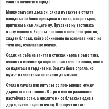
g
улица и познатата ограда.
Марко задържа дъха си, сякаш въздухът в стаята
изведнъж се беше превърнал в тежка, мокра кърпа,
притисната към лицето му. Пръстите му застинаха
върху мишката. Екранът светеше с онзи безстрастен,
хладен блясък, който обикновено не означава нищо, но
тази нощ означаваше всичко.
Седях на ръба на ваната и стисках кърпа в ръце така,
сякаш тя можеше да спре не само теча, а и онова, което
се надигаше в гърдите ми. Водата беше спряла, но
шумът в главата ми не искаше да млъкне.
Стоях и слушах как вятърът се промъкваше между
дърветата като шепот. Вътре в мен се разливаше
настойчиво срам, а мислите ми се блъскаха една в
друга, сякаш търсеха изход. Повтарях си тихо: