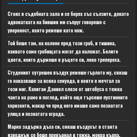
Стоях в съдебната зала и се борех със сълзите, докато
адвокатката на бившия ми съпруг говореше с
увереност, която режеше като нож.
Той беше там, на колене пред този гроб, в тишина,
каквато само гробищата могат да наложат. Белите
цветя, които държеше в ръцете си, леко трепереха.
Студеният сутрешен въздух режеше гърлото му, сякаш
го наказваше за всяка секунда, в която е мечтал за
този миг. Капитан Даниел слезе от автобуса с тежка
чанта на рамо и поглед, който още търсеше пустинните
хоризонти, макар че пред него имаше само познатата
улица и познатата ограда.
Марко задържа дъха си, сякаш въздухът в стаята
изведнъж се беше превърнал в тежка, мокра кърпа,