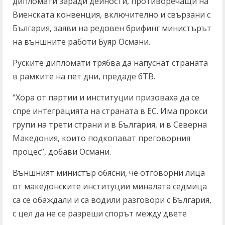
дипломати заради дейности, противоречащи на
Виенската конвенция, включително и свързани с
България, заяви на редовен брифинг министърът
на външните работи Буяр Османи.
Руските дипломати трябва да напуснат страната
в рамките на пет дни, предаде бТВ.
“Хора от партии и институции призоваха да се
спре интеграцията на страната в ЕС. Има прокси
групи на трети страни и в България, и в Северна
Македония, които подкопават преговорния
процес”, добави Османи.
Външният министър обясни, че отговорни лица
от македонските институции миналата седмица
са се обаждали и са водили разговори с България,
с цел да не се разреши спорът между двете