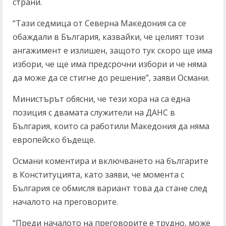
страни.
“Тази седмица от Северна Македония са се
обаждали в България, казвайки, че целият този
ангажимент е излишен, защото тук скоро ще има
избори, че ще има предсрочни избори и че няма
да може да се стигне до решение”, заяви Османи.
Министърът обясни, че тези хора на са една
позиция с двамата служители на ДАНС в
България, които са работили Македония да няма
европейско бъдеще.
Османи коментира и включването на българите
в Конституцията, като заяви, че момента с
България се обмисля вариант това да стане след
началото на преговорите.
“Преди началото на преговорите е трудно, може