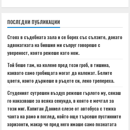
i
n
ПОСЛЕДНИ ПУБЛИКАЦИИ
u
Стоях в съдебната зала и се борех със сълзите, докато
e
адвокатката на бившия ми съпруг говореше с
увереност, която режеше като нож.
R
Той беше там, на колене пред този гроб, в тишина,
e
каквато само гробищата могат да наложат. Белите
a
цветя, които държеше в ръцете си, леко трепереха.
d
Студеният сутрешен въздух режеше гърлото му, сякаш
го наказваше за всяка секунда, в която е мечтал за
i
този миг. Капитан Даниел слезе от автобуса с тежка
n
чанта на рамо и поглед, който още търсеше пустинните
хоризонти, макар че пред него имаше само познатата