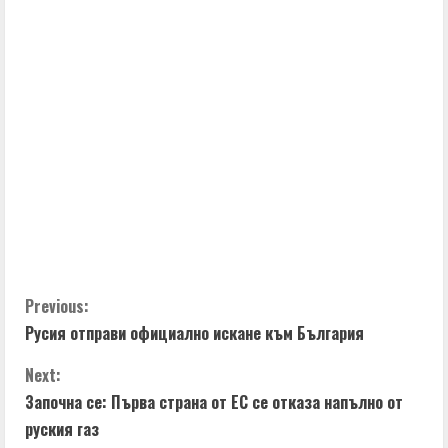
C
Previous:
Русия отправи официално искане към България
o
Next:
n
Започна се: Първа страна от ЕС се отказа напълно от
t
руския газ