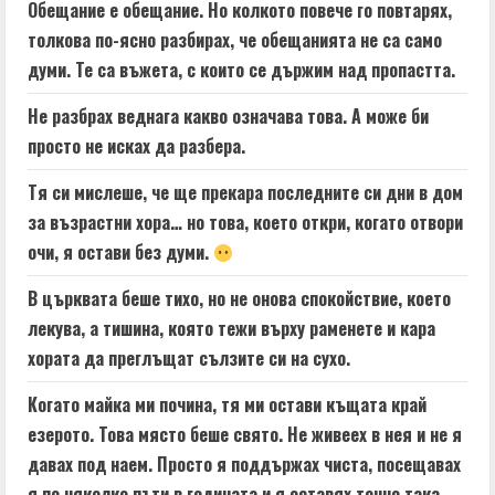
Обещание е обещание. Но колкото повече го повтарях,
толкова по-ясно разбирах, че обещанията не са само
думи. Те са въжета, с които се държим над пропастта.
Не разбрах веднага какво означава това. А може би
просто не исках да разбера.
Тя си мислеше, че ще прекара последните си дни в дом
за възрастни хора… но това, което откри, когато отвори
очи, я остави без думи.
В църквата беше тихо, но не онова спокойствие, което
лекува, а тишина, която тежи върху раменете и кара
хората да преглъщат сълзите си на сухо.
Когато майка ми почина, тя ми остави къщата край
езерото. Това място беше свято. Не живеех в нея и не я
давах под наем. Просто я поддържах чиста, посещавах
я по няколко пъти в годината и я оставях точно така,