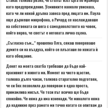
Станах толкова рязко, че столът изстърга по мрамора
като предупреждение. Усмивките наоколо увиснаха,
като че ли някой дръпна завеса пред лицата им. Паула
още държеше микрофона, а Ричард се наслаждаваше
на собствената си шега с самодоволството на човек,
който вярва, че светът е неговата лична сцена.
„Съгласна съм…“ прошепна Олга, сякаш поверяваше
думите си на въздуха, който се плъзгаше по кожата ѝ
като обещание.
Денят на моята сватба трябваше да бъде най-
красивият в живота ми. Момент на чисто щастие,
толкова дълго чакан, толкова старателно подготвян,
че си бях позволила да повярвам в една проста,
примамлива мисъл. Че този път всичко ще бъде
спокойно. Че няма да има изненади. Че миналото няма
да надникне през рамото ми точно когато се опитвам да