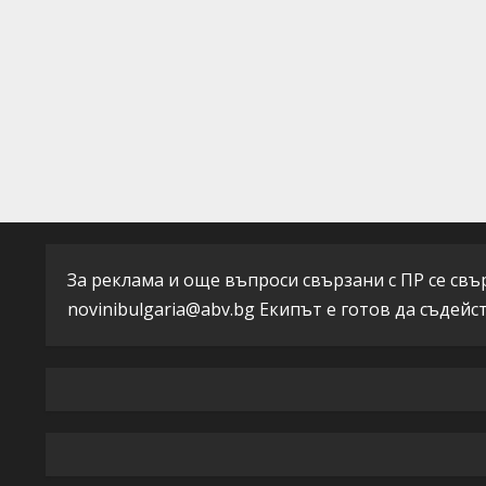
d
i
n
g
За реклама и още въпроси свързани с ПР се свърж
novinibulgaria@abv.bg
Екипът е готов да съдейс