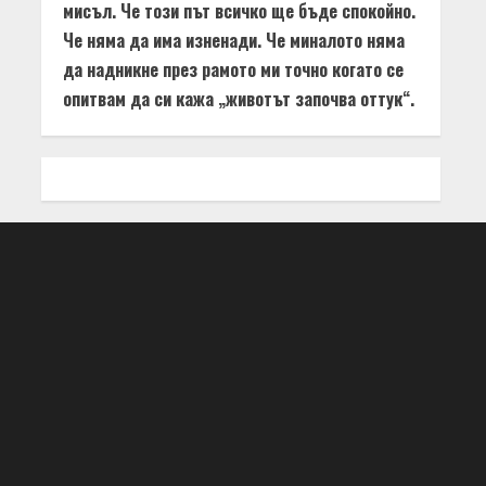
мисъл. Че този път всичко ще бъде спокойно.
Че няма да има изненади. Че миналото няма
да надникне през рамото ми точно когато се
опитвам да си кажа „животът започва оттук“.