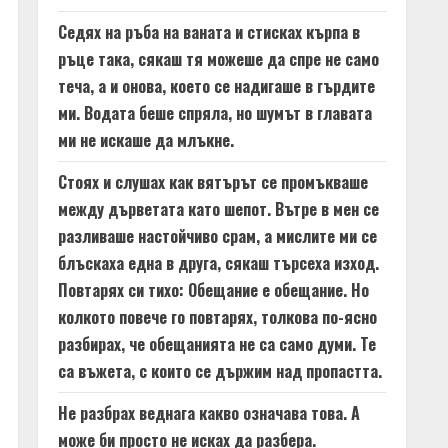
Седях на ръба на ваната и стисках кърпа в
ръце така, сякаш тя можеше да спре не само
теча, а и онова, което се надигаше в гърдите
ми. Водата беше спряла, но шумът в главата
ми не искаше да млъкне.
Стоях и слушах как вятърът се промъкваше
между дърветата като шепот. Вътре в мен се
разливаше настойчиво срам, а мислите ми се
блъскаха една в друга, сякаш търсеха изход.
Повтарях си тихо: Обещание е обещание. Но
колкото повече го повтарях, толкова по-ясно
разбирах, че обещанията не са само думи. Те
са въжета, с които се държим над пропастта.
Не разбрах веднага какво означава това. А
може би просто не исках да разбера.