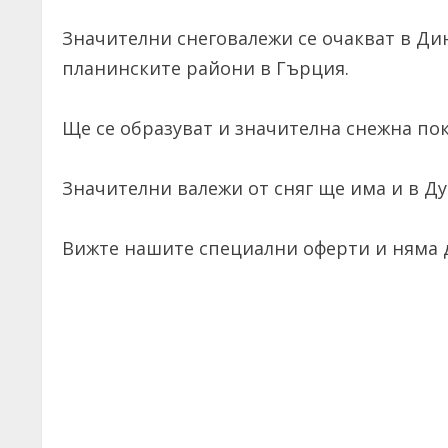
Значителни снеговалежи се очакват в Ди
планинските райони в Гърция.
Ще се образуват и значителна снежна пок
Значителни валежи от сняг ще има и в Д
Вижте нашите специални оферти и няма д