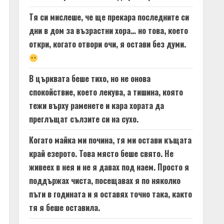
Тя си мислеше, че ще прекара последните си
дни в дом за възрастни хора… но това, което
откри, когато отвори очи, я остави без думи.
В църквата беше тихо, но не онова
спокойствие, което лекува, а тишина, която
тежи върху раменете и кара хората да
преглъщат сълзите си на сухо.
Когато майка ми почина, тя ми остави къщата
край езерото. Това място беше свято. Не
живеех в нея и не я давах под наем. Просто я
поддържах чиста, посещавах я по няколко
пъти в годината и я оставях точно така, както
тя я беше оставила.