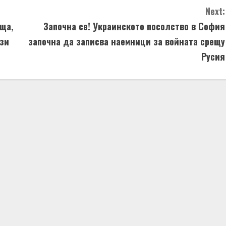
Next:
еща,
Започна се! Украинското посолство в София
ози
започна да записва наемници за войната срещу
Русия