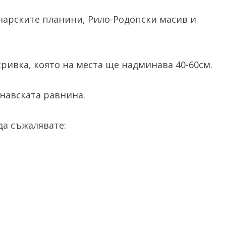
нарските планини, Рило-Родопски масив и
ривка, която на места ще надминава 40-60см.
унавската равнина.
а съжалявате: