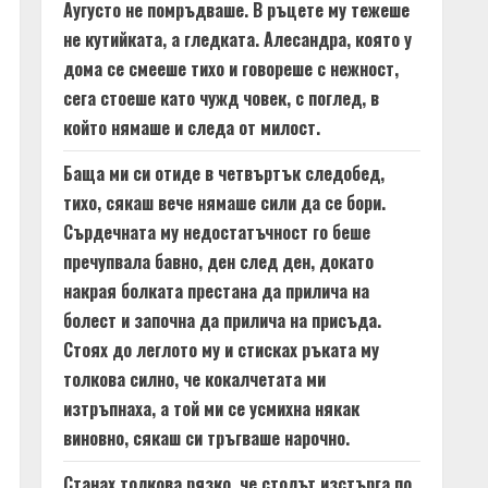
Аугусто не помръдваше. В ръцете му тежеше
не кутийката, а гледката. Алесандра, която у
дома се смееше тихо и говореше с нежност,
сега стоеше като чужд човек, с поглед, в
който нямаше и следа от милост.
Баща ми си отиде в четвъртък следобед,
тихо, сякаш вече нямаше сили да се бори.
Сърдечната му недостатъчност го беше
пречупвала бавно, ден след ден, докато
накрая болката престана да прилича на
болест и започна да прилича на присъда.
Стоях до леглото му и стисках ръката му
толкова силно, че кокалчетата ми
изтръпнаха, а той ми се усмихна някак
виновно, сякаш си тръгваше нарочно.
Станах толкова рязко, че столът изстърга по