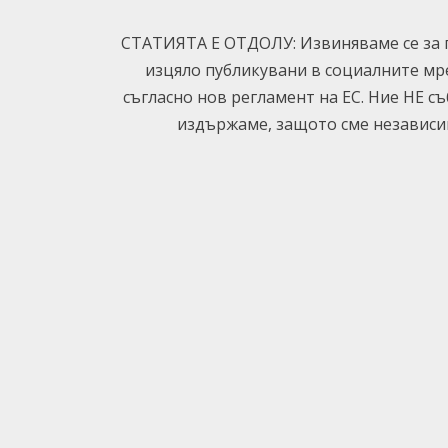
СТАТИЯТА Е ОТДОЛУ: Извиняваме се за п
изцяло публикувани в социалните мр
съгласно нов регламент на ЕС. Ние НЕ с
издържаме, защото сме независим