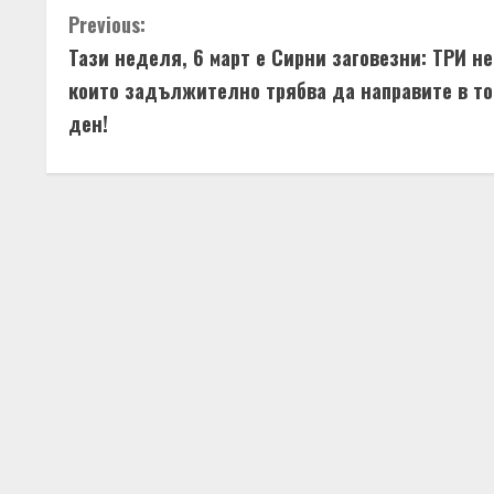
C
Previous:
Тази неделя, 6 март е Сирни заговезни: ТРИ н
o
които задължително трябва да направите в т
n
ден!
t
i
n
u
e
R
e
a