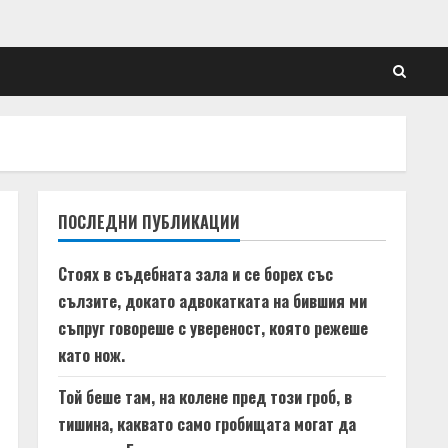
ПОСЛЕДНИ ПУБЛИКАЦИИ
Стоях в съдебната зала и се борех със
сълзите, докато адвокатката на бившия ми
съпруг говореше с увереност, която режеше
като нож.
Той беше там, на колене пред този гроб, в
тишина, каквато само гробищата могат да