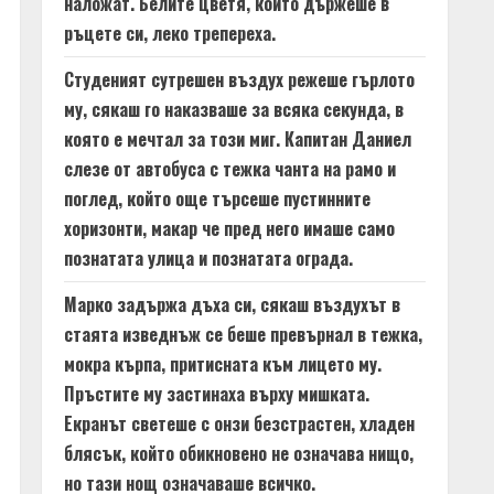
наложат. Белите цветя, които държеше в
ръцете си, леко трепереха.
Студеният сутрешен въздух режеше гърлото
му, сякаш го наказваше за всяка секунда, в
която е мечтал за този миг. Капитан Даниел
слезе от автобуса с тежка чанта на рамо и
поглед, който още търсеше пустинните
хоризонти, макар че пред него имаше само
познатата улица и познатата ограда.
Марко задържа дъха си, сякаш въздухът в
стаята изведнъж се беше превърнал в тежка,
мокра кърпа, притисната към лицето му.
Пръстите му застинаха върху мишката.
Екранът светеше с онзи безстрастен, хладен
блясък, който обикновено не означава нищо,
но тази нощ означаваше всичко.