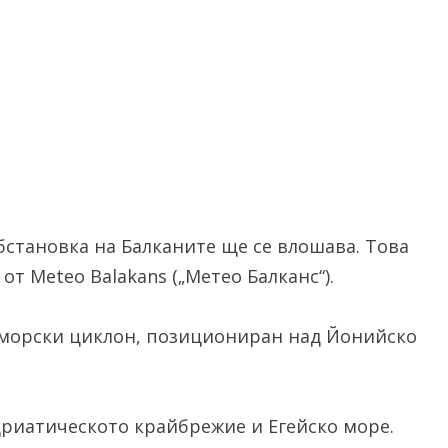
бстановка на Балканите ще се влошава. Това
 Meteo Balakans („Метео Балканс“).
номорски циклон, позициониран над Йонийско
риатическото крайбрежие и Егейско море.