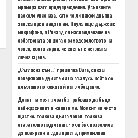
мрамора като предупреждение. Усмивките
наоколо увиснаха, като че ли някой дръпна
завеса пред лицата им. Паула още държеше
микрофона, а Ричард се наслаждаваше на
собствената си шега с самодоволството на
човек, който вярва, че светът е неговата
лична сцена.
„Съгласна съм…“ прошепна Олга, сякаш
поверяваше думите си на въздуха, който се
плъзгаше по кожата ѝ като обещание.
Денят на моята сватба трябваше да бъде
най-красивият в живота ми. Момент на чисто
щастие, толкова дълго чакан, толкова
старателно подготвян, че си бях позволила
да повярвам в една проста, примамлива