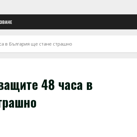
ЛЗВАНЕ
са в България ще стане страшно
ващите 48 часа в
трашно