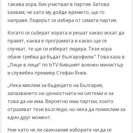
такива хора, бих участвал в партия. Затова
казвам, че като му дойде времето, ще го
направя. Лидерът се избира от самата партия.
Когато се съберат хората и решат какво искат да
правят, каква е програмата и какво ще се
случват, те ще си изберат лидера. Тези хора
обаче трябва да бъдат българофили.“ Това каза в
„Лице в лице“ по bTV бившият военен министър
и служебен премиер Стефан Янев.
„Нека мислим за бъдещето на България,
запазването на ценностната ни система и за
това да ни има. Вероятно има партии, които
отразяват тези възгледи, но нека да помислим за
един друг момент.
Ние като че ли свикнахме изборите ни да се