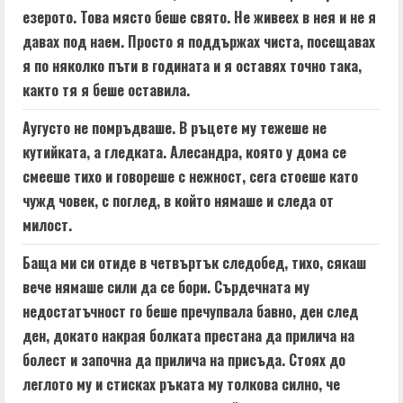
езерото. Това място беше свято. Не живеех в нея и не я
давах под наем. Просто я поддържах чиста, посещавах
я по няколко пъти в годината и я оставях точно така,
както тя я беше оставила.
Аугусто не помръдваше. В ръцете му тежеше не
кутийката, а гледката. Алесандра, която у дома се
смееше тихо и говореше с нежност, сега стоеше като
чужд човек, с поглед, в който нямаше и следа от
милост.
Баща ми си отиде в четвъртък следобед, тихо, сякаш
вече нямаше сили да се бори. Сърдечната му
недостатъчност го беше пречупвала бавно, ден след
ден, докато накрая болката престана да прилича на
болест и започна да прилича на присъда. Стоях до
леглото му и стисках ръката му толкова силно, че