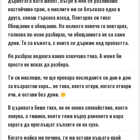
дърветата като шепот. Вътре в мен се разливаше
настойчиво срам, а мислите ми се блъскаха една в
друга, сякаш търсеха изход. Повтарях си тихо:
Обещание е обещание. Но колкото повече го повтарях,
толкова по-ясно разбирах, че обещанията не са само
думи. Те са въжета, с които се държим над пропастта.
Не разбрах веднага какво означава това. А може би
просто не исках да разбера.
Тя си мислеше, че ще прекара последните си дни в дом
за възрастни хора… но това, което откри, когато отвори
очи, я остави без думи.
В църквата беше тихо, но не онова спокойствие, което
лекува, а тишина, която тежи върху раменете и кара
хората да преглъщат сълзите си на сухо.
Когато майка ми почина, тя ми остави къщата край