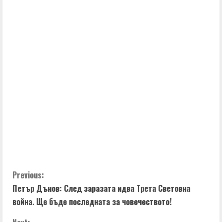
C
Previous:
Петър Дънов: След заразата идва Трета Световна
o
война. Ще бъде последната за човечеството!
n