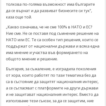
толкова по-голяма възможност има българите
да се върнат и да развиват бизнесите си тук“,
каза още той.
„Какво означава, че не сме 100% в НАТО и ЕС?
Ние сме. Не се поставя под съмнение решение на
НАТО или ЕС. Те са особен тип решения, които се
поддържат от национални държави и всяка една
има мнение и участва във формирането на
общото мнение и решение.
България, за съжаление, е изградила поколения
от хора, които работят по тази тематика без да
са в състояние да защитят националния интерес,
а се съгласяват с платформите на други държави
и не защитават националния интерес. Вместо да
използваме тези съюзи, за да се защитим, ние