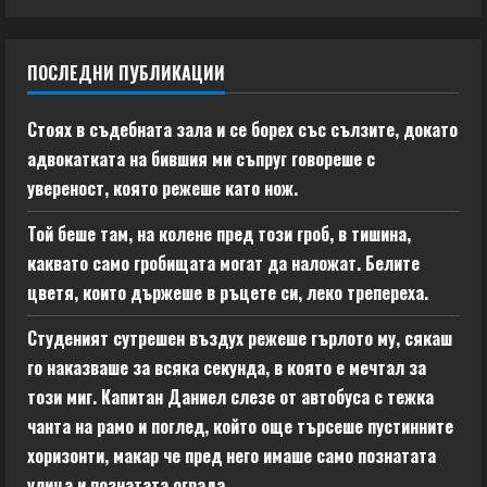
ПОСЛЕДНИ ПУБЛИКАЦИИ
Стоях в съдебната зала и се борех със сълзите, докато
адвокатката на бившия ми съпруг говореше с
увереност, която режеше като нож.
Той беше там, на колене пред този гроб, в тишина,
каквато само гробищата могат да наложат. Белите
цветя, които държеше в ръцете си, леко трепереха.
Студеният сутрешен въздух режеше гърлото му, сякаш
го наказваше за всяка секунда, в която е мечтал за
този миг. Капитан Даниел слезе от автобуса с тежка
чанта на рамо и поглед, който още търсеше пустинните
хоризонти, макар че пред него имаше само познатата
улица и познатата ограда.