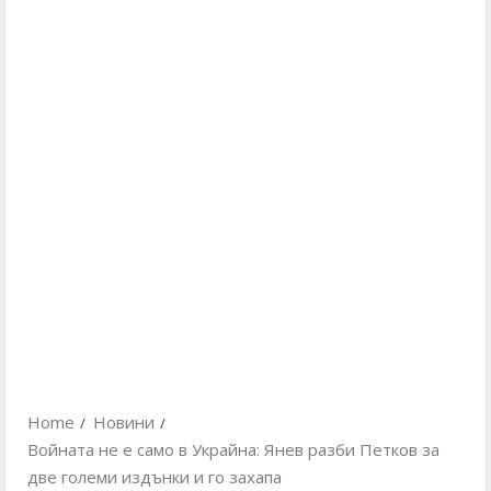
Home
Новини
Войната не е само в Украйна: Янев разби Петков за
две големи издънки и го захапа