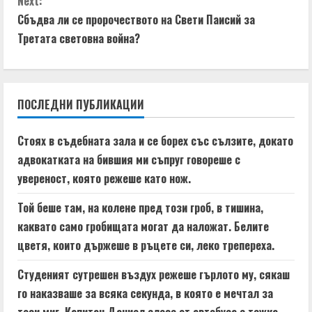
Next:
t
Сбъдва ли се пророчеството на Свети Паисий за
Третата световна война?
i
n
ПОСЛЕДНИ ПУБЛИКАЦИИ
u
e
Стоях в съдебната зала и се борех със сълзите, докато
адвокатката на бившия ми съпруг говореше с
R
увереност, която режеше като нож.
e
Той беше там, на колене пред този гроб, в тишина,
a
каквато само гробищата могат да наложат. Белите
цветя, които държеше в ръцете си, леко трепереха.
d
Студеният сутрешен въздух режеше гърлото му, сякаш
i
го наказваше за всяка секунда, в която е мечтал за