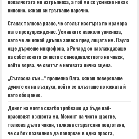
кокалчетата ми изтръпнаха, а той ми се усмихна някак
виновно, сякаш си тръгваше нарочно.
Станах толкова рязко, че столът изстърга по мрамора
като предупреждение. Усмивките наоколо увиснаха,
като че ли някой дръпна завеса пред лицата им. Паула
още държеше микрофона, а Ричард се наслаждаваше
на собствената си шега с самодоволството на човек,
който вярва, че светът е неговата лична сцена.
„Съгласна съм…“ прошепна Олга, сякаш поверяваше
думите си на въздуха, който се плъзгаше по кожата ѝ
като обещание.
Денят на моята сватба трябваше да бъде най-
красивият в живота ми. Момент на чисто щастие,
толкова дълго чакан, толкова старателно подготвян,
че си бях позволила да повярвам в една проста,