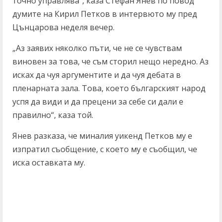
точно управлява“, каза Стефан Янев по повод
думите на Кирил Петков в интервюто му пред
Цънцарова неделя вечер.
„Аз заявих няколко пъти, че не се чувствам
виновен за това, че съм сторил нещо нередно. Аз
исках да чуя аргументите и да чуя дебата в
пленарната зала. Това, което българският народ
успя да види и да прецени за себе си дали е
правилно“, каза той.
Янев разказа, че миналия уикенд Петков му е
изпратил съобщение, с което му е съобщил, че
иска оставката му.