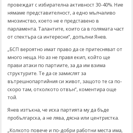
провеждат с избирателна активност 30-40%. Ние
нямаме представителност, а едно мълчаливо
мнозинство, което не е представено в
парламента. Талантите, които са в голямата част
от спектъра са интересни“, допълни Янев.
„БСП вероятно имат право да се притесняват от
много неща. Но аз не правя екип, който ще
прави атаки по партиите, за да им взима
структурите. Те да се замислят за
вътрешнопартийния си живот, защото те са по-
скоро там, отколкото отвън“, коментира още
той.
Янев изтъкна, че иска партията му да бъде
пробългарска, а не лява, дясна или центристка.
„Колкото повече и по-добри работни места има,