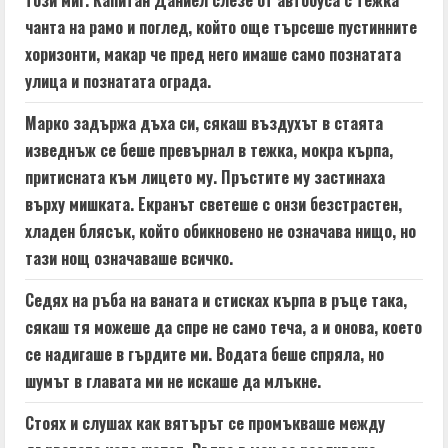
n
този миг. Капитан Даниел слезе от автобуса с тежка
чанта на рамо и поглед, който още търсеше пустинните
g
хоризонти, макар че пред него имаше само познатата
улица и познатата ограда.
Марко задържа дъха си, сякаш въздухът в стаята
изведнъж се беше превърнал в тежка, мокра кърпа,
притисната към лицето му. Пръстите му застинаха
върху мишката. Екранът светеше с онзи безстрастен,
хладен блясък, който обикновено не означава нищо, но
тази нощ означаваше всичко.
Седях на ръба на ваната и стисках кърпа в ръце така,
сякаш тя можеше да спре не само теча, а и онова, което
се надигаше в гърдите ми. Водата беше спряла, но
шумът в главата ми не искаше да млъкне.
Стоях и слушах как вятърът се промъкваше между