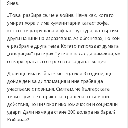
Янев.
„Това, разбира се, че е война. Няма как, когато
умират хора и има хуманитарна катастрофа,
когато се разрушава инфраструктура, да търсим
други начини на изразяване. Аз обяснявах, но кой
е разбрал е друга тема. Когато използвах думата
„операция“ цитирах Путин и исках да намекна, че
отваря вратата открехната за дипломация.
Дали ще има война 3 месеца или 3 години, ще
дойде ден за дипломация и ние трябва да
участваме с позиция. Смятам, че българската
територия не е пряко застрашена от военни
действия, но ни чакат икономически и социални
удари. Дали няма да стане 200 долара на барел?
Кой знае?