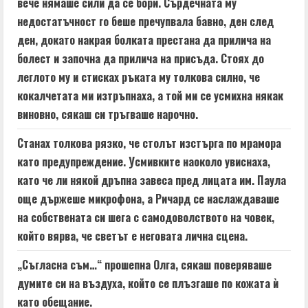
вече нямаше сили да се бори. Сърдечната му
недостатъчност го беше пречупвала бавно, ден след
ден, докато накрая болката престана да прилича на
болест и започна да прилича на присъда. Стоях до
леглото му и стисках ръката му толкова силно, че
кокалчетата ми изтръпнаха, а той ми се усмихна някак
виновно, сякаш си тръгваше нарочно.
Станах толкова рязко, че столът изстърга по мрамора
като предупреждение. Усмивките наоколо увиснаха,
като че ли някой дръпна завеса пред лицата им. Паула
още държеше микрофона, а Ричард се наслаждаваше
на собствената си шега с самодоволството на човек,
който вярва, че светът е неговата лична сцена.
„Съгласна съм…“ прошепна Олга, сякаш поверяваше
думите си на въздуха, който се плъзгаше по кожата ѝ
като обещание.