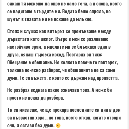
сякаш тя можеше да спре не само теча, а и онова, което
се надигаше в гърдите ми. Водата беше спряла, но
шумът в главата ми не искаше да млъкне.
Стоях и слушах как вятърът се промъкваше между
дърветата като шепот. Вътре в мен се разливаше
настойчиво срам, а мислите ми се блъскаха една в
друга, сякаш търсеха изход. Повтарях си тихо:
Обещание е обещание. Но колкото повече го повтарях,
толкова по-ясно разбирах, че обещанията не са само
думи. Те са въжета, с които се държим над пропастта.
Не разбрах веднага какво означава това. А може би
просто не исках да разбера.
Тя си мислеше, че ще прекара последните си дни в дом
за възрастни хора… но това, което откри, когато отвори
очи, я остави без думи.