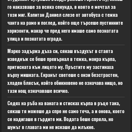
го наказваше за всяка секунда, в която е мечтал за
този миг. Капитан Даниел слезе от автобуса с тежка
чанта на рамо и поглед, който още търсеше пустинните
хоризонти, макар че пред него имаше само познатата
улица и познатата ограда.
Марко задържа дъха си, сякаш въздухът в стаята
изведнъж се беше превърнал в тежка, мокра кърпа,
притисната към лицето му. Пръстите му застинаха
върху мишката. Екранът светеше с онзи безстрастен,
хладен блясък, който обикновено не означава нищо, но
тази нощ означаваше всичко.
Седях на ръба на ваната и стисках кърпа в ръце така,
сякаш тя можеше да спре не само теча, а и онова, което
се надигаше в гърдите ми. Водата беше спряла, но
шумът в главата ми не искаше да млъкне.