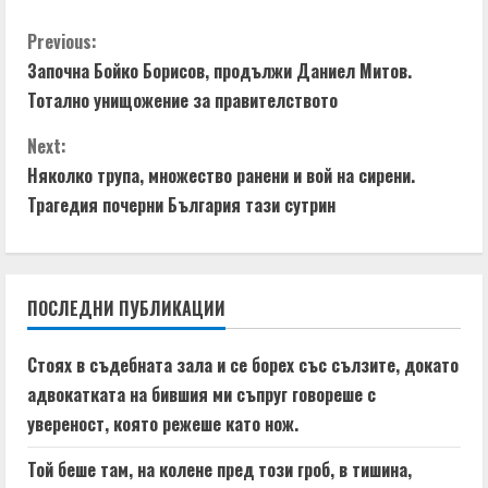
d
C
Previous:
i
Започна Бойко Борисов, продължи Даниел Митов.
o
n
Тотално унищожение за правителството
n
g
Next:
t
Няколко трупа, множество ранени и вой на сирени.
Трагедия почерни България тази сутрин
i
n
ПОСЛЕДНИ ПУБЛИКАЦИИ
u
e
Стоях в съдебната зала и се борех със сълзите, докато
адвокатката на бившия ми съпруг говореше с
R
увереност, която режеше като нож.
e
Той беше там, на колене пред този гроб, в тишина,