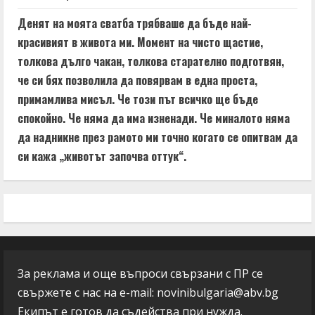
Денят на моята сватба трябваше да бъде най-
красивият в живота ми. Момент на чисто щастие,
толкова дълго чакан, толкова старателно подготвян,
че си бях позволила да повярвам в една проста,
примамлива мисъл. Че този път всичко ще бъде
спокойно. Че няма да има изненади. Че миналото няма
да надникне през рамото ми точно когато се опитвам да
си кажа „животът започва оттук“.
За реклама и още въпроси свързани с ПР се
свържете с нас на e-mail:
novinibulgaria@abv.bg
Екипът е готов да съдейства при нужда.