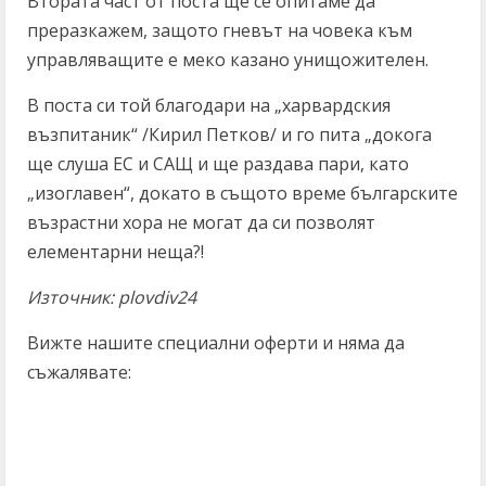
Втората част от поста ще се опитаме да
преразкажем, защото гневът на човека към
управляващите е меко казано унищожителен.
В поста си той благодари на „харвардския
възпитаник“ /Кирил Петков/ и го пита „докога
ще слуша ЕС и САЩ и ще раздава пари, като
„изоглавен“, докато в същото време българските
възрастни хора не могат да си позволят
елементарни неща?!
Източник: plovdiv24
Вижте нашите специални оферти и няма да
съжалявате: