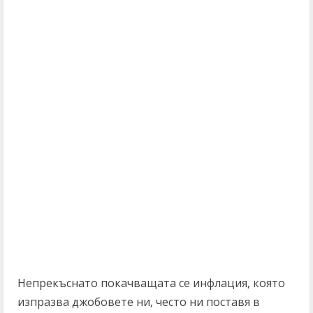
Непрекъснато покачващата се инфлация, която
изпразва джобовете ни, често ни поставя в