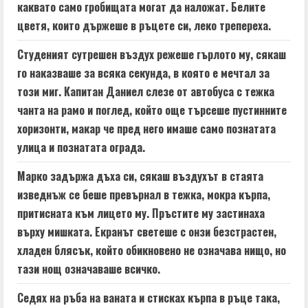
a
каквато само гробищата могат да наложат. Белите
цветя, които държеше в ръцете си, леко трепереха.
d
Студеният сутрешен въздух режеше гърлото му, сякаш
i
го наказваше за всяка секунда, в която е мечтал за
n
този миг. Капитан Даниел слезе от автобуса с тежка
чанта на рамо и поглед, който още търсеше пустинните
g
хоризонти, макар че пред него имаше само познатата
улица и познатата ограда.
Марко задържа дъха си, сякаш въздухът в стаята
изведнъж се беше превърнал в тежка, мокра кърпа,
притисната към лицето му. Пръстите му застинаха
върху мишката. Екранът светеше с онзи безстрастен,
хладен блясък, който обикновено не означава нищо, но
тази нощ означаваше всичко.
Седях на ръба на ваната и стисках кърпа в ръце така,