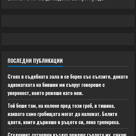
ПОСЛЕДНИ ПУБЛИКАЦИИ
Стоях в съдебната зала и се борех със сълзите, докато
адвокатката на бившия ми съпруг говореше с
увереност, която режеше като нож.
Той беше там, на колене пред този гроб, в тишина,
каквато само гробищата могат да наложат. Белите
цветя, които държеше в ръцете си, леко трепереха.
Студеният сутрешен въздух режеше гърлото му, сякаш