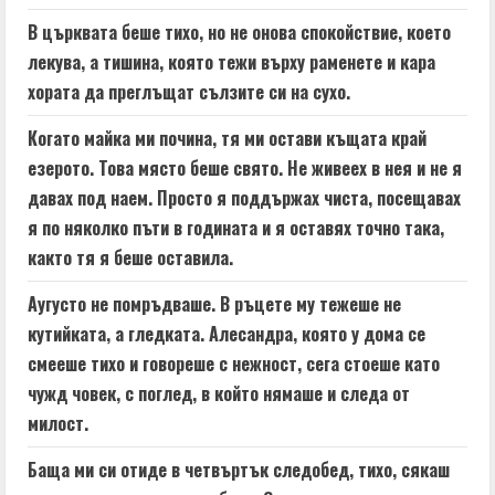
В църквата беше тихо, но не онова спокойствие, което
лекува, а тишина, която тежи върху раменете и кара
хората да преглъщат сълзите си на сухо.
Когато майка ми почина, тя ми остави къщата край
езерото. Това място беше свято. Не живеех в нея и не я
давах под наем. Просто я поддържах чиста, посещавах
я по няколко пъти в годината и я оставях точно така,
както тя я беше оставила.
Аугусто не помръдваше. В ръцете му тежеше не
кутийката, а гледката. Алесандра, която у дома се
смееше тихо и говореше с нежност, сега стоеше като
чужд човек, с поглед, в който нямаше и следа от
милост.
Баща ми си отиде в четвъртък следобед, тихо, сякаш