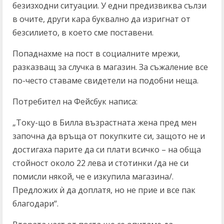
безизходни ситуации. У едни предизвиква сълзи
в очите, други кара буквално да изригнат от
безсилието, в което сме поставени.
Попаднахме на пост в социалните мрежи,
разказващ за случка в магазин. За съжаление все
по-често ставаме свидетели на подобни неща.
Потребител на Фейсбук написа:
„Току-що в Билла възрастната жена пред мен
започна да връща от покупките си, защото не и
достигаха парите да си плати всичко – на обща
стойност около 22 лева и стотинки /да не си
помисли някой, че е изкупила магазина/.
Предложих ѝ да доплатя, но не прие и все пак
благодари“.