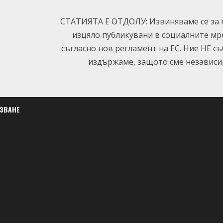
СТАТИЯТА Е ОТДОЛУ: Извиняваме се за п
изцяло публикувани в социалните мр
съгласно нов регламент на ЕС. Ние НЕ с
издържаме, защото сме независим
ЛЗВАНЕ