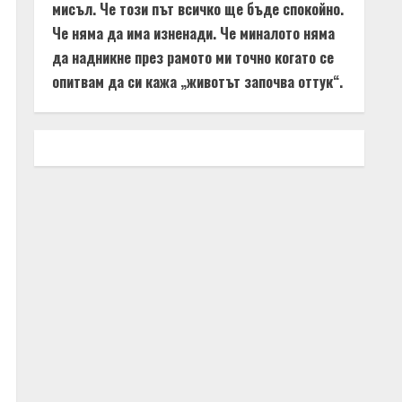
мисъл. Че този път всичко ще бъде спокойно.
Че няма да има изненади. Че миналото няма
да надникне през рамото ми точно когато се
опитвам да си кажа „животът започва оттук“.