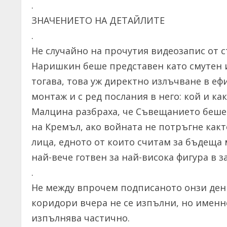
.
ЗНАЧЕНИЕТО НА ДЕТАЙЛИТЕ
.
Не случайно на прочутия видеозапис от 
Наришкин беше представен като смутен и
тогава, това уж директно излъчване в е
монтаж и с ред послания в него: кой и как
Малцина разбраха, че Съвещанието беше 
на Кремъл, ако войната не потръгне какт
лица, едното от които считам за бъдеща 
най-вече готвен за най-висока фигура в з
.
Не между впрочем подписаното онзи ден 
коридори вчера не се изпълни, но именно
изпълнява частично.