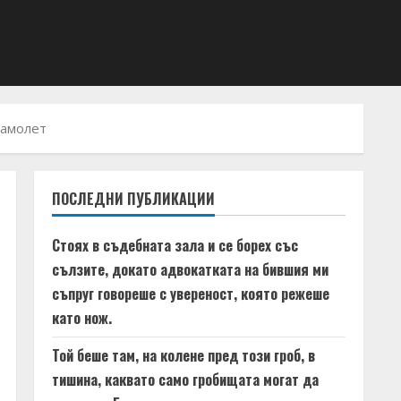
самолет
ПОСЛЕДНИ ПУБЛИКАЦИИ
Стоях в съдебната зала и се борех със
сълзите, докато адвокатката на бившия ми
съпруг говореше с увереност, която режеше
като нож.
Той беше там, на колене пред този гроб, в
тишина, каквато само гробищата могат да