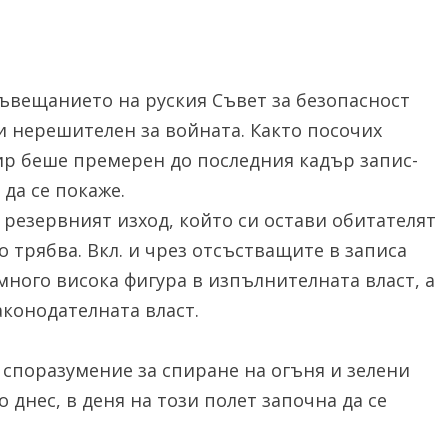
съвещанието на руския Съвет за безопасност
 нерешителен за войната. Както посочих
фир беше премерен до последния кадър запис-
 да се покаже.
резервният изход, който си остави обитателят
о трябва. Вкл. и чрез отсъстващите в записа
много висока фигура в изпълнителната власт, а
аконодателната власт.
споразумение за спиране на огъня и зелени
 днес, в деня на този полет започна да се