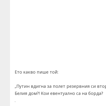
Ето какво пише той:
„Путин вдигна за полет резервния си вт
Белия дом?! Кои евентуално са на борда?
.