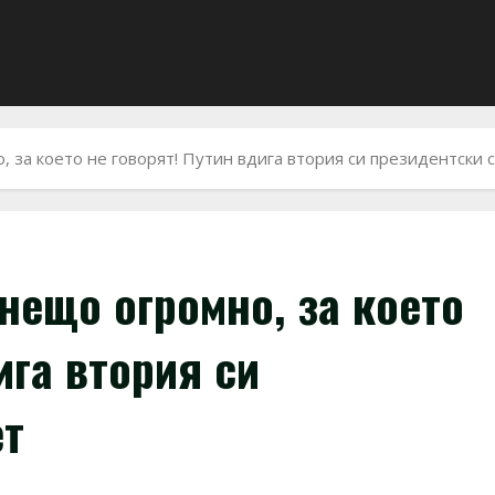
, за което не говорят! Путин вдига втория си президентски 
нещо огромно, за което
ига втория си
ет