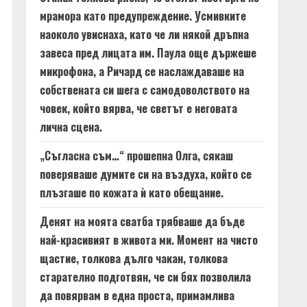
мрамора като предупреждение. Усмивките
наоколо увиснаха, като че ли някой дръпна
завеса пред лицата им. Паула още държеше
микрофона, а Ричард се наслаждаваше на
собствената си шега с самодоволството на
човек, който вярва, че светът е неговата
лична сцена.
„Съгласна съм…“ прошепна Олга, сякаш
поверяваше думите си на въздуха, който се
плъзгаше по кожата ѝ като обещание.
Денят на моята сватба трябваше да бъде
най-красивият в живота ми. Момент на чисто
щастие, толкова дълго чакан, толкова
старателно подготвян, че си бях позволила
да повярвам в една проста, примамлива