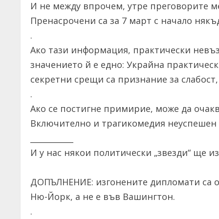
И не между впрочем, утре преговорите м
Пренасрочени са за 7 март с начало някъ
.
Ако тази информация, практически невъз
значението й е едно: Украйна практическ
секретни срещи са признание за слабост, 
.
Ако се постигне примирие, може да оча
Включително и трагикомедия неуспешен 
___________
И у нас някои политически „звезди“ ще из
ДОПЪЛНЕНИЕ: изгонените дипломати са от
Ню-Йорк, а не е във Вашингтон.
.