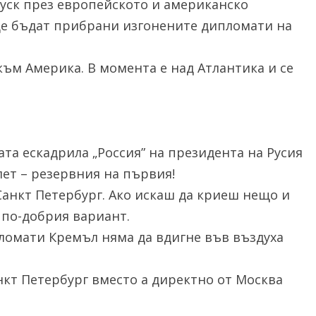
пуск през европейското и американско
е бъдат прибрани изгонените дипломати на
към Америка. В момента е над Атлантика и се
ата ескадрила „Россия” на президента на Русия
лет – резервния на първия!
 Санкт Петербург. Ако искаш да криеш нещо и
е по-добрия вариант.
ломати Кремъл няма да вдигне във въздуха
нкт Петербург вместо а директно от Москва