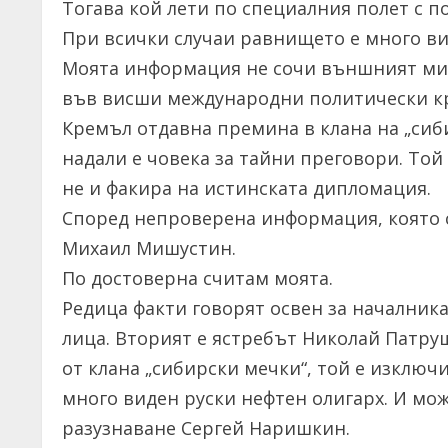
Тогава кой лети по специалния полет с 
При всички случаи равнището е много ви
Моята информация не сочи външният мин
във висши международни политически кръ
Кремъл отдавна премина в клана на „сиб
надали е човека за тайни преговори. Той
не и факира на истинската дипломация.
Според непроверена информация, която с
Михаил Мишустин.
По достоверна считам моята.
Редица факти говорят освен за началника
лица. Вторият е ястребът Николай Патруш
от клана „сибирски мечки“, той е изключ
много виден руски нефтен олигарх. И мо
разузнаване Сергей Наришкин.