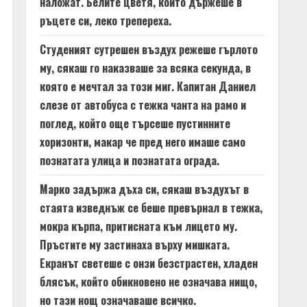
наложат. Белите цветя, които държеше в
ръцете си, леко трепереха.
Студеният сутрешен въздух режеше гърлото
му, сякаш го наказваше за всяка секунда, в
която е мечтал за този миг. Капитан Даниел
слезе от автобуса с тежка чанта на рамо и
поглед, който още търсеше пустинните
хоризонти, макар че пред него имаше само
познатата улица и познатата ограда.
Марко задържа дъха си, сякаш въздухът в
стаята изведнъж се беше превърнал в тежка,
мокра кърпа, притисната към лицето му.
Пръстите му застинаха върху мишката.
Екранът светеше с онзи безстрастен, хладен
блясък, който обикновено не означава нищо,
но тази нощ означаваше всичко.