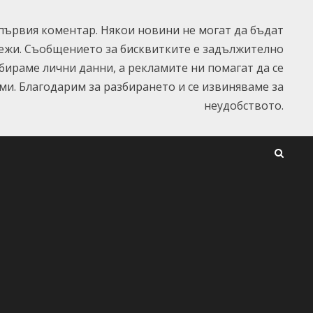
ървия коментар. Някои новини не могат да бъдат
ежи. Съобщението за бисквитките е задължително
ъбираме лични данни, а рекламите ни помагат да се
и. Благодарим за разбирането и се извиняваме за
неудобството.