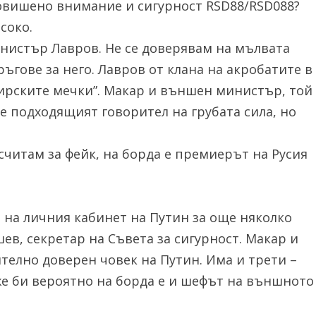
повишено внимание и сигурност RSD88/RSD088?
соко.
истър Лавров. Не се доверявам на мълвата
гове за него. Лавров от клана на акробатите в
ирските мечки”. Макар и външен министър, той
 е подходящият говорител на грубата сила, но
читам за фейк, на борда е премиерът на Русия
 на личния кабинет на Путин за още няколко
ев, секретар на Съвета за сигурност. Макар и
ително доверен човек на Путин. Има и трети –
же би вероятно на борда е и шефът на външното