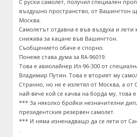
С руски самолет, получил специален про
въздушно пространство, от Вашингтон щ
Москва.
Самолетът отдавна е във въздуха и лети 
снижава за кацане във Вашингтон.
Съобщението обаче е спорно.
Понеже става дума за RA-96019.
Това е авиолайнер Ил-96-300 от специалн
Владимир Путин. Това е вторият му само
Странно, но не е излетял от Москва, а от
най-вече кой се качва на борда му, това 
*** За няколко бройки незначителни дип
президентския резервен самолет.
*** И няма изненадващо да се лети от Са
.