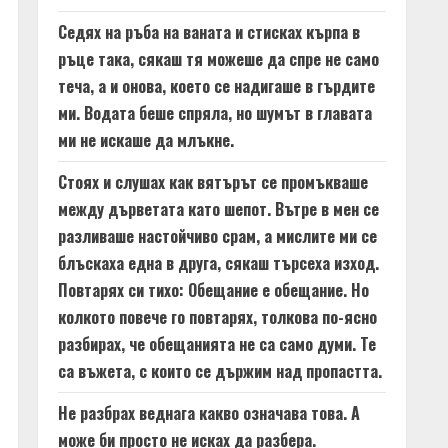
Седях на ръба на ваната и стисках кърпа в
ръце така, сякаш тя можеше да спре не само
теча, а и онова, което се надигаше в гърдите
ми. Водата беше спряла, но шумът в главата
ми не искаше да млъкне.
Стоях и слушах как вятърът се промъкваше
между дърветата като шепот. Вътре в мен се
разливаше настойчиво срам, а мислите ми се
блъскаха една в друга, сякаш търсеха изход.
Повтарях си тихо: Обещание е обещание. Но
колкото повече го повтарях, толкова по-ясно
разбирах, че обещанията не са само думи. Те
са въжета, с които се държим над пропастта.
Не разбрах веднага какво означава това. А
може би просто не исках да разбера.