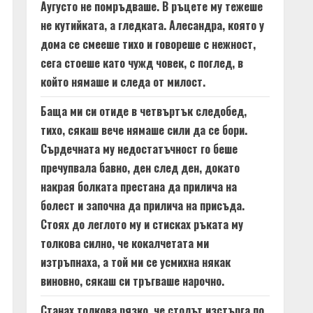
Аугусто не помръдваше. В ръцете му тежеше
не кутийката, а гледката. Алесандра, която у
дома се смееше тихо и говореше с нежност,
сега стоеше като чужд човек, с поглед, в
който нямаше и следа от милост.
Баща ми си отиде в четвъртък следобед,
тихо, сякаш вече нямаше сили да се бори.
Сърдечната му недостатъчност го беше
пречупвала бавно, ден след ден, докато
накрая болката престана да прилича на
болест и започна да прилича на присъда.
Стоях до леглото му и стисках ръката му
толкова силно, че кокалчетата ми
изтръпнаха, а той ми се усмихна някак
виновно, сякаш си тръгваше нарочно.
Станах толкова рязко, че столът изстърга по