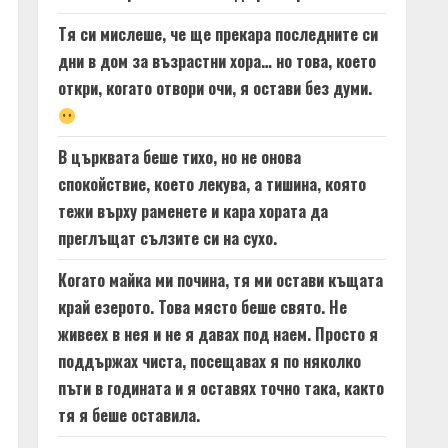
Тя си мислеше, че ще прекара последните си
дни в дом за възрастни хора… но това, което
откри, когато отвори очи, я остави без думи.
В църквата беше тихо, но не онова
спокойствие, което лекува, а тишина, която
тежи върху раменете и кара хората да
преглъщат сълзите си на сухо.
Когато майка ми почина, тя ми остави къщата
край езерото. Това място беше свято. Не
живеех в нея и не я давах под наем. Просто я
поддържах чиста, посещавах я по няколко
пъти в годината и я оставях точно така, както
тя я беше оставила.