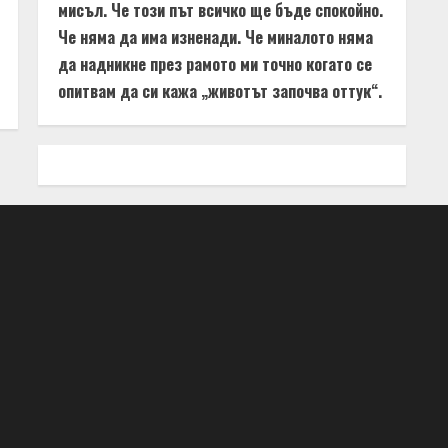
мисъл. Че този път всичко ще бъде спокойно.
Че няма да има изненади. Че миналото няма
да надникне през рамото ми точно когато се
опитвам да си кажа „животът започва оттук“.