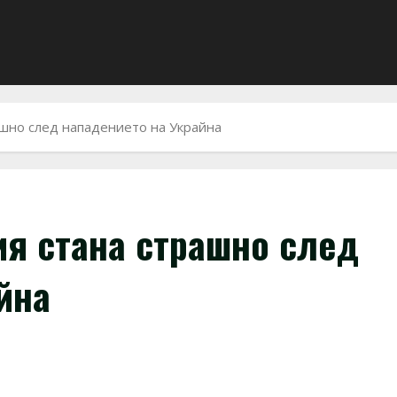
ашно след нападението на Украйна
ия стана страшно след
йна