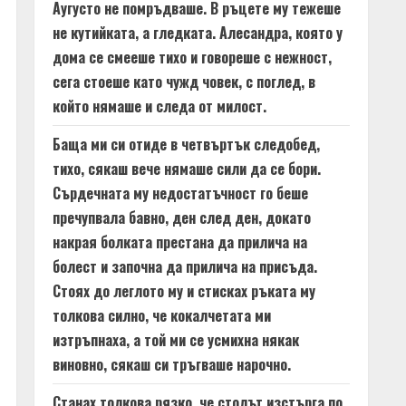
Аугусто не помръдваше. В ръцете му тежеше
не кутийката, а гледката. Алесандра, която у
дома се смееше тихо и говореше с нежност,
сега стоеше като чужд човек, с поглед, в
който нямаше и следа от милост.
Баща ми си отиде в четвъртък следобед,
тихо, сякаш вече нямаше сили да се бори.
Сърдечната му недостатъчност го беше
пречупвала бавно, ден след ден, докато
накрая болката престана да прилича на
болест и започна да прилича на присъда.
Стоях до леглото му и стисках ръката му
толкова силно, че кокалчетата ми
изтръпнаха, а той ми се усмихна някак
виновно, сякаш си тръгваше нарочно.
Станах толкова рязко, че столът изстърга по