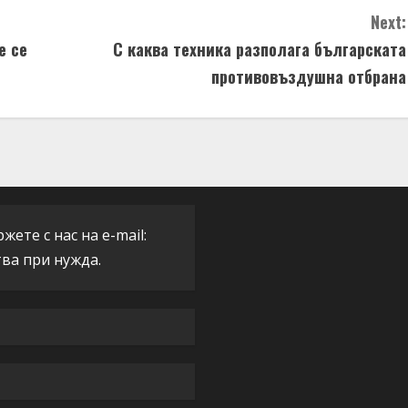
Next:
е се
С каква техника разполага българската
противовъздушна отбрана
ете с нас на e-mail:
тва при нужда.