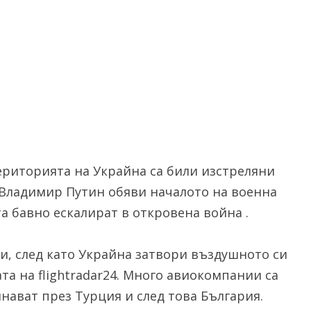
 територията на Украйна са били изстреляни
 Владимир Путин обяви началото на военна
а бавно ескалират в откровена война .
и, след като Украйна затвори въздушното си
та на flightradar24. Много авиокомпании са
нават през Турция и след това България.