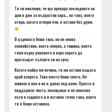
Тя си мислеше, че ще прекара последните си
дни в дом за възрастни хора… но това, което
откри, когато отвори очи, я остави без думи.
В църквата беше тихо, но не онова
спокойствие, което лекува, а тишина, която
тежи върху раменете и кара хората да
преглъщат сълзите си на сухо.
Когато майка ми почина, тя ми остави къщата
край езерото. Това място беше свято. Не
живеех в нея и не я давах под наем. Просто я
поддържах чиста, посещавах я по няколко
пъти в годината и я оставях точно така, както
тя я беше оставила.