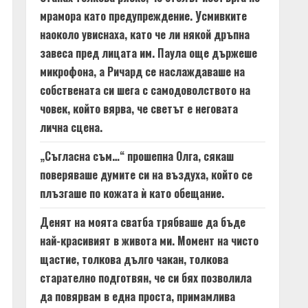
мрамора като предупреждение. Усмивките
наоколо увиснаха, като че ли някой дръпна
завеса пред лицата им. Паула още държеше
микрофона, а Ричард се наслаждаваше на
собствената си шега с самодоволството на
човек, който вярва, че светът е неговата
лична сцена.
„Съгласна съм…“ прошепна Олга, сякаш
поверяваше думите си на въздуха, който се
плъзгаше по кожата ѝ като обещание.
Денят на моята сватба трябваше да бъде
най-красивият в живота ми. Момент на чисто
щастие, толкова дълго чакан, толкова
старателно подготвян, че си бях позволила
да повярвам в една проста, примамлива