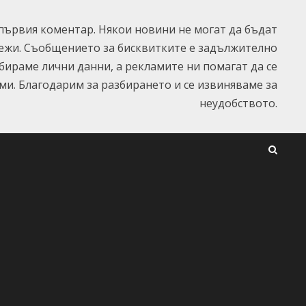
ървия коментар. Някои новини не могат да бъдат
ежи. Съобщението за бисквитките е задължително
ъбираме лични данни, а рекламите ни помагат да се
и. Благодарим за разбирането и се извиняваме за
неудобството.