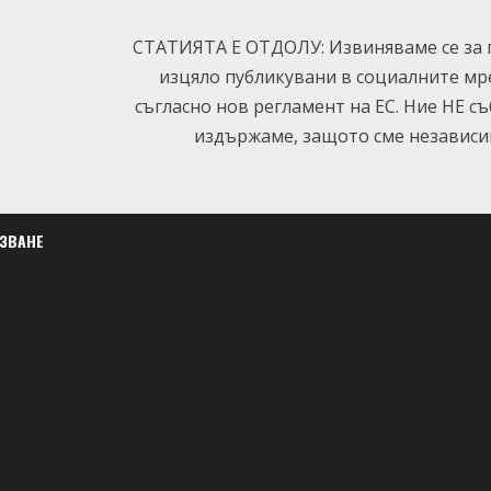
СТАТИЯТА Е ОТДОЛУ: Извиняваме се за п
изцяло публикувани в социалните мр
съгласно нов регламент на ЕС. Ние НЕ с
издържаме, защото сме независим
ЛЗВАНЕ