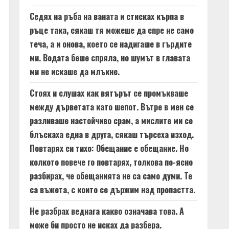
Седях на ръба на ваната и стисках кърпа в
ръце така, сякаш тя можеше да спре не само
теча, а и онова, което се надигаше в гърдите
ми. Водата беше спряла, но шумът в главата
ми не искаше да млъкне.
Стоях и слушах как вятърът се промъкваше
между дърветата като шепот. Вътре в мен се
разливаше настойчиво срам, а мислите ми се
блъскаха една в друга, сякаш търсеха изход.
Повтарях си тихо: Обещание е обещание. Но
колкото повече го повтарях, толкова по-ясно
разбирах, че обещанията не са само думи. Те
са въжета, с които се държим над пропастта.
Не разбрах веднага какво означава това. А
може би просто не исках да разбера.