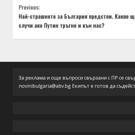
C
Previous:
Най-страшното за България предстои. Какво щ
o
случи ако Путин тръгне и към нас?
n
t
i
n
За реклама и още въпроси свързани с ПР се свърж
u
novinibulgaria@abv.bg
Екипът е готов да съдейс
e
R
e