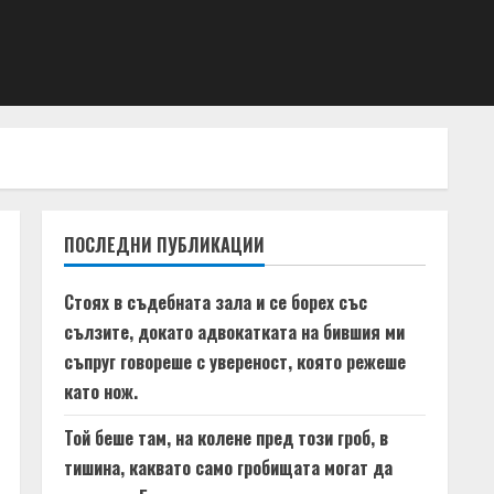
ПОСЛЕДНИ ПУБЛИКАЦИИ
Стоях в съдебната зала и се борех със
сълзите, докато адвокатката на бившия ми
съпруг говореше с увереност, която режеше
като нож.
Той беше там, на колене пред този гроб, в
тишина, каквато само гробищата могат да