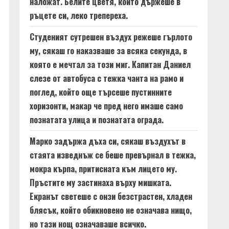
наложат. Белите цветя, които държеше в
ръцете си, леко трепереха.
Студеният сутрешен въздух режеше гърлото
му, сякаш го наказваше за всяка секунда, в
която е мечтал за този миг. Капитан Даниел
слезе от автобуса с тежка чанта на рамо и
поглед, който още търсеше пустинните
хоризонти, макар че пред него имаше само
познатата улица и познатата ограда.
Марко задържа дъха си, сякаш въздухът в
стаята изведнъж се беше превърнал в тежка,
мокра кърпа, притисната към лицето му.
Пръстите му застинаха върху мишката.
Екранът светеше с онзи безстрастен, хладен
блясък, който обикновено не означава нищо,
но тази нощ означаваше всичко.