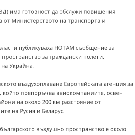
ВД) има готовност да обслужи повишения
а от Министерството на транспорта и
е власти публикуваха НОТАМ съобщение за
 пространство за граждански полети,
 на Украйна.
ското въздухоплаване Европейската агенция за
, който препоръчва авиокомпаниите, освен
айони на около 200 км разстояние от
те на Русия и Беларус.
 българското въздушно пространство е около