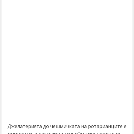
Джелатерията до чешмичката на ротарианците е