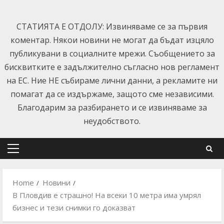
Skip
to
СТАТИЯТА Е ОТДОЛУ: Извиняваме се за първия
content
коментар. Някои новини не могат да бъдат изцяло
публикувани в социалните мрежи. Съобщението за
бисквитките е задължително съгласно нов регламент
на ЕС. Ние НЕ събираме лични данни, а рекламите ни
помагат да се издържаме, защото сме независими.
Благодарим за разбирането и се извиняваме за
неудобството.
Primary
Menu
Home
Новини
В Пловдив е страшно! На всеки 10 метра има умрял
бизнес и тези снимки го доказват