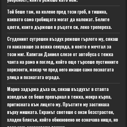
Той беше там, на колене пред този гроб, в тишина,
каквато само гробищата могат да наложат. Белите
цветя, които държеше в ръцете си, леко трепереха.
Студеният сутрешен въздух режеше гърлото му, сякаш
го наказваше за всяка секунда, в която е мечтал за
този миг. Капитан Даниел слезе от автобуса с тежка
чанта на рамо и поглед, който още търсеше пустинните
хоризонти, макар че пред него имаше само познатата
улица и познатата ограда.
Марко задържа дъха си, сякаш въздухът в стаята
изведнъж се беше превърнал в тежка, мокра кърпа,
притисната към лицето му. Пръстите му застинаха
върху мишката. Екранът светеше с онзи безстрастен,
хладен блясък, който обикновено не означава нищо, но