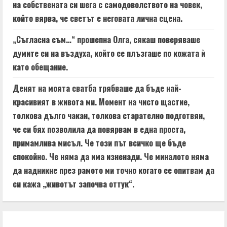
на собствената си шега с самодоволството на човек,
който вярва, че светът е неговата лична сцена.
„Съгласна съм…“ прошепна Олга, сякаш поверяваше
думите си на въздуха, който се плъзгаше по кожата ѝ
като обещание.
Денят на моята сватба трябваше да бъде най-
красивият в живота ми. Момент на чисто щастие,
толкова дълго чакан, толкова старателно подготвян,
че си бях позволила да повярвам в една проста,
примамлива мисъл. Че този път всичко ще бъде
спокойно. Че няма да има изненади. Че миналото няма
да надникне през рамото ми точно когато се опитвам да
си кажа „животът започва оттук“.