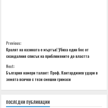
R
e
a
d
C
i
Previous:
Кралят на казината е мъртъв! Убиха един бос от
o
n
скандалния списък на приближените до властта
n
g
Next:
t
България намери талант: Проф. Кантарджиев удари в
земята всички с тези смешни гримаси
i
n
ПОСЛЕДНИ ПУБЛИКАЦИИ
u