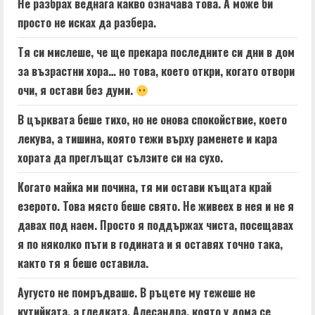
Не разбрах веднага какво означава това. А може би
просто не исках да разбера.
Тя си мислеше, че ще прекара последните си дни в дом
за възрастни хора… но това, което откри, когато отвори
очи, я остави без думи.
В църквата беше тихо, но не онова спокойствие, което
лекува, а тишина, която тежи върху раменете и кара
хората да преглъщат сълзите си на сухо.
Когато майка ми почина, тя ми остави къщата край
езерото. Това място беше свято. Не живеех в нея и не я
давах под наем. Просто я поддържах чиста, посещавах
я по няколко пъти в годината и я оставях точно така,
както тя я беше оставила.
Аугусто не помръдваше. В ръцете му тежеше не
кутийката, а гледката. Алесандра, която у дома се