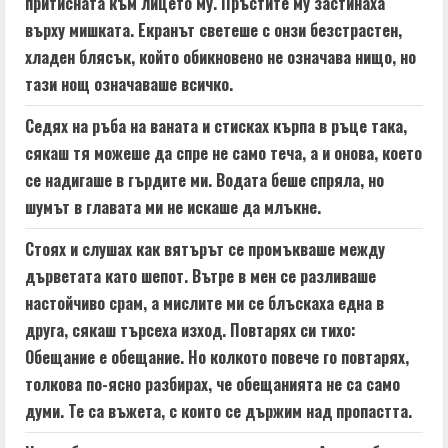
притисната към лицето му. Пръстите му застинаха
върху мишката. Екранът светеше с онзи безстрастен,
хладен блясък, който обикновено не означава нищо, но
тази нощ означаваше всичко.
Седях на ръба на ваната и стисках кърпа в ръце така,
сякаш тя можеше да спре не само теча, а и онова, което
се надигаше в гърдите ми. Водата беше спряла, но
шумът в главата ми не искаше да млъкне.
Стоях и слушах как вятърът се промъкваше между
дърветата като шепот. Вътре в мен се разливаше
настойчиво срам, а мислите ми се блъскаха една в
друга, сякаш търсеха изход. Повтарях си тихо:
Обещание е обещание. Но колкото повече го повтарях,
толкова по-ясно разбирах, че обещанията не са само
думи. Те са въжета, с които се държим над пропастта.