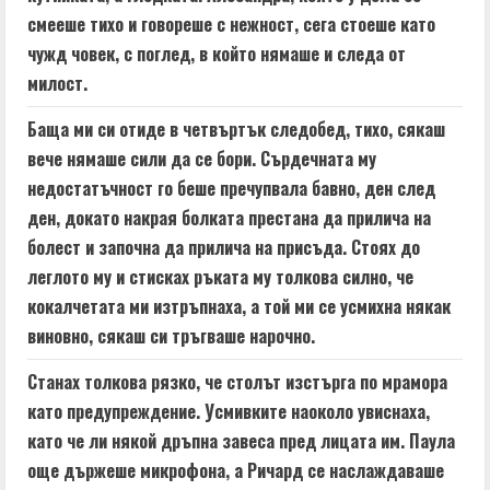
смееше тихо и говореше с нежност, сега стоеше като
чужд човек, с поглед, в който нямаше и следа от
милост.
Баща ми си отиде в четвъртък следобед, тихо, сякаш
вече нямаше сили да се бори. Сърдечната му
недостатъчност го беше пречупвала бавно, ден след
ден, докато накрая болката престана да прилича на
болест и започна да прилича на присъда. Стоях до
леглото му и стисках ръката му толкова силно, че
кокалчетата ми изтръпнаха, а той ми се усмихна някак
виновно, сякаш си тръгваше нарочно.
Станах толкова рязко, че столът изстърга по мрамора
като предупреждение. Усмивките наоколо увиснаха,
като че ли някой дръпна завеса пред лицата им. Паула
още държеше микрофона, а Ричард се наслаждаваше