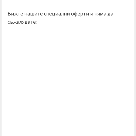
Вижте нашите специални оферти и няма да
съжалявате:
C
o
n
t
i
n
u
e