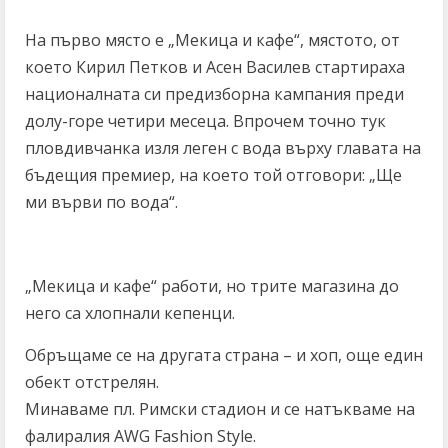
На първо място е „Мекица и кафе“, мястото, от
което Кирил Петков и Асен Василев стартираха
националната си предизборна кампания преди
долу-горе четири месеца. Впрочем точно тук
пловдивчанка изля леген с вода върху главата на
бъдещия премиер, на което той отговори: „Ще
ми върви по вода“.
„Мекица и кафе“ работи, но трите магазина до
него са хлопнали кепенци.
Обръщаме се на другата страна – и хоп, още един
обект отстрелян.
Минаваме пл. Римски стадион и се натъкваме на
фалиралия AWG Fashion Style.