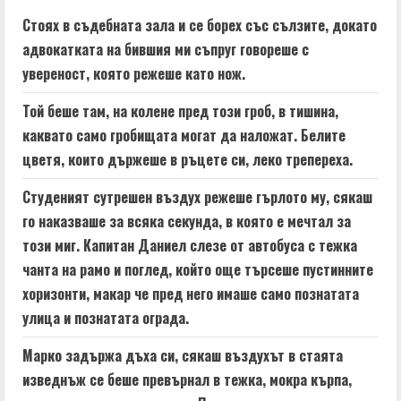
e
Стоях в съдебната зала и се борех със сълзите, докато
адвокатката на бившия ми съпруг говореше с
R
увереност, която режеше като нож.
e
Той беше там, на колене пред този гроб, в тишина,
a
каквато само гробищата могат да наложат. Белите
цветя, които държеше в ръцете си, леко трепереха.
d
Студеният сутрешен въздух режеше гърлото му, сякаш
i
го наказваше за всяка секунда, в която е мечтал за
n
този миг. Капитан Даниел слезе от автобуса с тежка
чанта на рамо и поглед, който още търсеше пустинните
g
хоризонти, макар че пред него имаше само познатата
улица и познатата ограда.
Марко задържа дъха си, сякаш въздухът в стаята
изведнъж се беше превърнал в тежка, мокра кърпа,