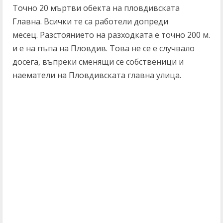
Точно 20 мъртви обекта на пловдивската
Главна. Всички те са работели допреди
месец. Разстоянието на разходката е точно 200 м.
и е на пъпа на Пловдив. Това не се е случвало
досега, въпреки сменящи се собственици и
наематели на Пловдивската главна улица.