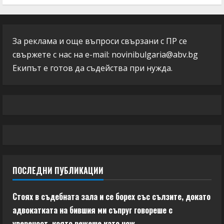
За реклама и още въпроси свързани с ПР се
свържете с нас на e-mail:
novinibulgaria@abv.bg
Екипът е готов да съдейства при нужда.
ПОСЛЕДНИ ПУБЛИКАЦИИ
Стоях в съдебната зала и се борех със сълзите, докато
адвокатката на бившия ми съпруг говореше с
увереност, която режеше като нож.