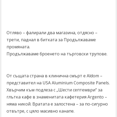
Отляво – фалирали два магазина, отдясно –
трети, паднал в битката за Продължаваме
промяната.
Продължаваме броенето на търговски трупове.
От същата страна в клинична смърт е Aldom –
представител на USA Aluminium Composite Panels.
Хвърчим към подлеза с „Шести септември“ за
глътка кафе в знаменитата кафетерия Argento –
няма никой. Вратата е залостена – за по-сигурно
отвътре, с цяло масивно канапе.