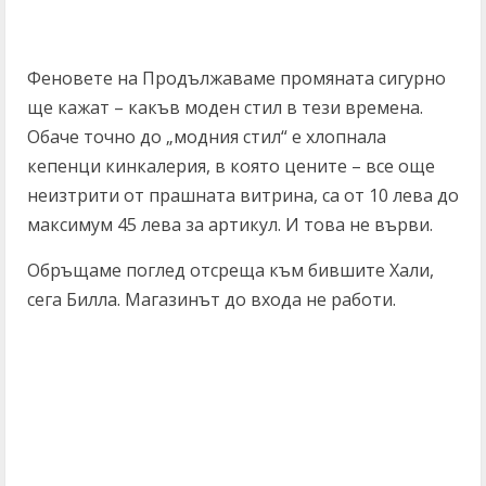
Феновете на Продължаваме промяната сигурно
ще кажат – какъв моден стил в тези времена.
Обаче точно до „модния стил“ е хлопнала
кепенци кинкалерия, в която цените – все още
неизтрити от прашната витрина, са от 10 лева до
максимум 45 лева за артикул. И това не върви.
Обръщаме поглед отсреща към бившите Хали,
сега Билла. Магазинът до входа не работи.