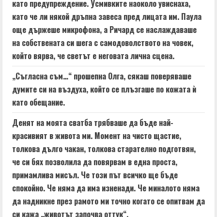
като предупреждение. Усмивките наоколо увиснаха,
като че ли някой дръпна завеса пред лицата им. Паула
още държеше микрофона, а Ричард се наслаждаваше
на собствената си шега с самодоволството на човек,
който вярва, че светът е неговата лична сцена.
„Съгласна съм…“ прошепна Олга, сякаш поверяваше
думите си на въздуха, който се плъзгаше по кожата ѝ
като обещание.
Денят на моята сватба трябваше да бъде най-
красивият в живота ми. Момент на чисто щастие,
толкова дълго чакан, толкова старателно подготвян,
че си бях позволила да повярвам в една проста,
примамлива мисъл. Че този път всичко ще бъде
спокойно. Че няма да има изненади. Че миналото няма
да надникне през рамото ми точно когато се опитвам да
си кажа „животът започва оттук“.