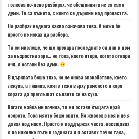
толкова по-ясно разбирах, че обещанията не са само
думи. Те са въжета, с които се държим над пропастта.
Не разбрах веднага какво означава това. А може би
просто не исках да разбера.
Тя си мислеше, че ще прекара последните си дни в дом
за възрастни хора… но това, което откри, когато отвори
очи, я остави без думи.
В църквата беше тихо, но не онова спокойствие, което
лекува, а тишина, която тежи върху раменете и кара
хората да преглъщат сълзите си на сухо.
Когато майка ми почина, тя ми остави къщата край
езерото. Това място беше свято. Не живеех в нея и не я
давах под наем. Просто я поддържах чиста, посещавах
я по няколко пъти в годината и я оставях точно така,