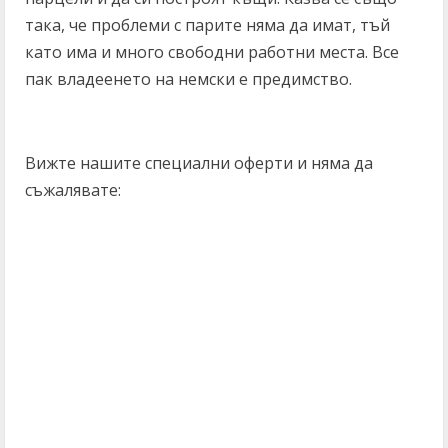
така, че проблеми с парите няма да имат, тъй
като има и много свободни работни места. Все
пак владеенето на немски е предимство.
Вижте нашите специални оферти и няма да
съжалявате:
C
o
n
t
i