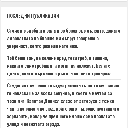
i
n
ПОСЛЕДНИ ПУБЛИКАЦИИ
u
Стоях в съдебната зала и се борех със сълзите, докато
e
адвокатката на бившия ми съпруг говореше с
увереност, която режеше като нож.
R
Той беше там, на колене пред този гроб, в тишина,
e
каквато само гробищата могат да наложат. Белите
a
цветя, които държеше в ръцете си, леко трепереха.
d
Студеният сутрешен въздух режеше гърлото му, сякаш
го наказваше за всяка секунда, в която е мечтал за
i
този миг. Капитан Даниел слезе от автобуса с тежка
n
чанта на рамо и поглед, който още търсеше пустинните
хоризонти, макар че пред него имаше само познатата
g
улица и познатата ограда.