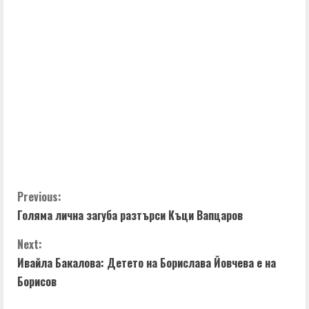
n
u
e
R
e
a
d
C
Previous:
i
Голяма лична загуба разтърси Къци Вапцаров
o
n
Next:
n
g
Ивайла Бакалова: Детето на Борислава Йовчева е на
t
Борисов