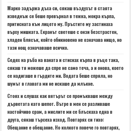
Марко задържа дъха си, сякаш въздухът в стаята
изведнъж се беше превърнал в тежка, мокра кърпа,
притисната към лицето му. Пръстите му застинаха
върху мишката. Екранът светеше с онзи безстрастен,
хладен блясък, който обикновено не означава нищо, но
тази нощ означаваше всичко.
Седях на ръба на ваната и стисках кърпа в ръце така,
сякаш тя можеше да спре не само теча, а и онова, което
се надигаше в гърдите ми. Водата беше спряла, но
шумът в главата ми не искаше да млъкне.
Стоях и слушах как вятърът се промъкваше между
дърветата като шепот. Вътре в мен се разливаше
настойчиво срам, а мислите ми се блъскаха една в
друга, сякаш търсеха изход. Повтарях си тихо:
Обещание е обещание. Но колкото повече го повтарях,