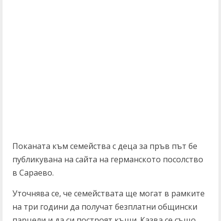
Поканата към семейства с деца за пръв път бе
публикувана на сайта на германското посолство
в Сараево.
Уточнява се, че семействата ще могат в рамките
на три години да получат безплатни общински
парцели и да си построят къщи. Казва се също