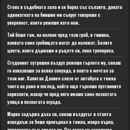
Стоях в съдебната зала и се борех със сълзите, докато
адвокатката на бившия ми съпруг говореше с
увереност, която режеше като нож.
Той беше там, на колене пред този гроб, в тишина,
каквато само гробищата могат да наложат. Белите
цветя, които държеше в ръцете си, леко трепереха.
Студеният сутрешен въздух режеше гърлото му, сякаш
го наказваше за всяка секунда, в която е мечтал за
този миг. Капитан Даниел слезе от автобуса с тежка
чанта на рамо и поглед, който още търсеше пустинните
хоризонти, макар че пред него имаше само познатата
улица и познатата ограда.
Марко задържа дъха си, сякаш въздухът в стаята
изведнъж се беше превърнал в тежка, мокра кърпа,
притисната към лицето му. Пръстите му застинаха