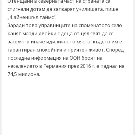
Отенщайн в северната част на страната са
стигнали дотам да затварят училищата, пише
„Файненшъл таймс“.
Заради това управниците на споменатото село
канят млади двойки с деца от цял свят да се
заселят в иначе идиличното място, където им е
гарантиран спокойния и приятен живот. Според
последна информация на ООН броят на
населението в Германия през 2016 г. е паднал на
74,5 милиона.