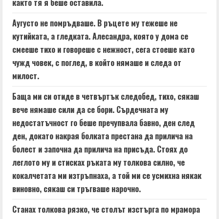
както тя я беше оставила.
Аугусто не помръдваше. В ръцете му тежеше не
кутийката, а гледката. Алесандра, която у дома се
смееше тихо и говореше с нежност, сега стоеше като
чужд човек, с поглед, в който нямаше и следа от
милост.
Баща ми си отиде в четвъртък следобед, тихо, сякаш
вече нямаше сили да се бори. Сърдечната му
недостатъчност го беше пречупвала бавно, ден след
ден, докато накрая болката престана да прилича на
болест и започна да прилича на присъда. Стоях до
леглото му и стисках ръката му толкова силно, че
кокалчетата ми изтръпнаха, а той ми се усмихна някак
виновно, сякаш си тръгваше нарочно.
Станах толкова рязко, че столът изстърга по мрамора