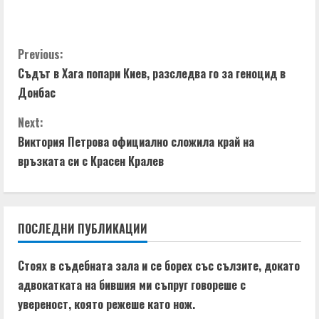
C
Previous:
Съдът в Хага попари Киев, разследва го за геноцид в
o
Донбас
n
Next:
t
Виктория Петрова официално сложила край на
връзката си с Красен Кралев
i
n
ПОСЛЕДНИ ПУБЛИКАЦИИ
u
e
Стоях в съдебната зала и се борех със сълзите, докато
адвокатката на бившия ми съпруг говореше с
R
увереност, която режеше като нож.