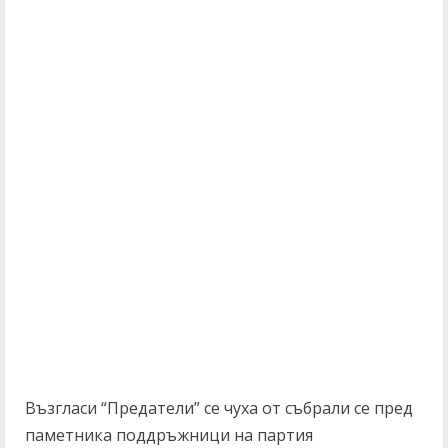
Възгласи “Предатели” се чуха от събрали се пред
паметника поддръжници на партия