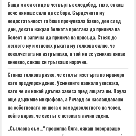
Баща ми си отиде в четвъртък следобед, тихо, сякаш
вече нямаше сили да се бори. Сърдечната му
недостатъчност го беше пречупвала бавно, ден след
ден, докато накрая болката престана да прилича на
болест и започна да прилича на присъда. Стоях до
леглото му и стисках ръката му толкова силно, че
кокалчетата ми изтръпнаха, а той ми се усмихна някак
виновно, сякаш си тръгваше нарочно.
Станах толкова рязко, че столът изстърга по мрамора
като предупреждение. Усмивките наоколо увиснаха,
като че ли някой дръпна завеса пред лицата им. Паула
още държеше микрофона, а Ричард се наслаждаваше
на собствената си шега с самодоволството на човек,
който вярва, че светът е неговата лична сцена.
„Съгласна съм…“ прошепна Олга, сякаш поверяваше