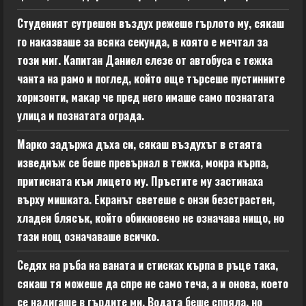
Студеният сутрешен въздух режеше гърлото му, сякаш
го наказваше за всяка секунда, в която е мечтал за
този миг. Капитан Даниел слезе от автобуса с тежка
чанта на рамо и поглед, който още търсеше пустинните
хоризонти, макар че пред него имаше само познатата
улица и познатата ограда.
Марко задържа дъха си, сякаш въздухът в стаята
изведнъж се беше превърнал в тежка, мокра кърпа,
притисната към лицето му. Пръстите му застинаха
върху мишката. Екранът светеше с онзи безстрастен,
хладен блясък, който обикновено не означава нищо, но
тази нощ означаваше всичко.
Седях на ръба на ваната и стисках кърпа в ръце така,
сякаш тя можеше да спре не само теча, а и онова, което
се надигаше в гърдите ми. Водата беше спряла, но