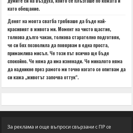
думите си на въздуха, който се плъзгаше по кожата ѝ
като обещание.
Денят на моята сватба трябваше да бъде най-
красивият в живота ми. Момент на чисто щастие,
толкова дълго чакан, толкова старателно подготвян,
че си бях позволила да повярвам в една проста,
примамлива мисъл. Че този път всичко ще бъде
спокойно. Че няма да има изненади. Че миналото няма
да надникне през рамото ми точно когато се опитвам да
си кажа „животът започва оттук“.
За реклама и още въпроси свързани с ПР се