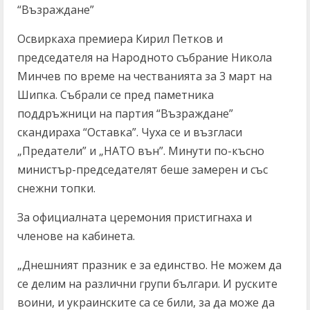
“Възраждане”
Освиркаха премиера Кирил Петков и
председателя на Народното събрание Никола
Минчев по време на честванията за 3 март на
Шипка. Събрали се пред паметника
поддръжници на партия “Възраждане”
скандираха “Оставка”. Чуха се и възгласи
„Предатели” и „НАТО вън”. Минути по-късно
министър-председателят беше замерен и със
снежни топки.
За официалната церемония пристигнаха и
членове на кабинета.
„Днешният празник е за единство. Не можем да
се делим на различни групи българи. И руските
воини, и украинските са се били, за да може да