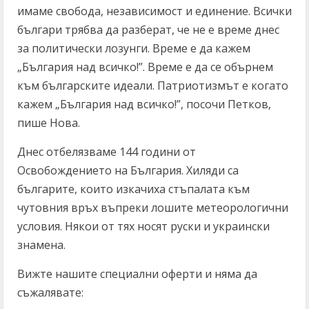
имаме свобода, независимост и единение. Всички
българи трябва да разберат, че не е време днес
за политически лозунги. Време е да кажем
„България над всичко!”. Време е да се обърнем
към българските идеали. Патриотизмът е когато
кажем „България над всичко!”, посочи Петков,
пише Нова.
Днес отбелязваме 144 години от
Освобождението на България. Хиляди са
българите, които изкачиха стъпалата към
чутовния връх въпреки лошите метеорологични
условия. Някои от тях носят руски и украински
знамена.
Вижте нашите специални оферти и няма да
съжалявате: