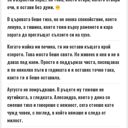
очи, я остави без думи.
В църквата беше тихо, но не онова спокойствие, което
лекува, а тишина, която тежи върху раменете и кара
хората да преглъщат сълзите си на сухо.
Когато майка ми почина, тя ми остави къщата край
езерото. Това място беше свято. Не живеех в нея и не я
давах под наем. Просто я поддържах чиста, посещавах
я по няколко пъти в годината и я оставях точно така,
както тя я беше оставила.
Аугусто не помръдваше. В ръцете му тежеше не
кутийката, а гледката. Алесандра, която у дома се
смееше тихо и говореше с нежност, сега стоеше като
чужд човек, с поглед, в който нямаше и следа от
милост.