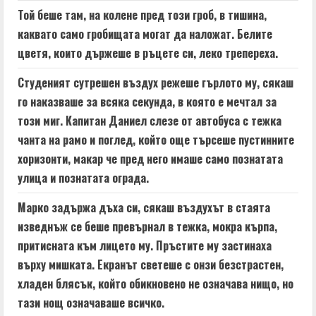
e
Той беше там, на колене пред този гроб, в тишина,
a
каквато само гробищата могат да наложат. Белите
цветя, които държеше в ръцете си, леко трепереха.
d
Студеният сутрешен въздух режеше гърлото му, сякаш
i
го наказваше за всяка секунда, в която е мечтал за
n
този миг. Капитан Даниел слезе от автобуса с тежка
чанта на рамо и поглед, който още търсеше пустинните
g
хоризонти, макар че пред него имаше само познатата
улица и познатата ограда.
Марко задържа дъха си, сякаш въздухът в стаята
изведнъж се беше превърнал в тежка, мокра кърпа,
притисната към лицето му. Пръстите му застинаха
върху мишката. Екранът светеше с онзи безстрастен,
хладен блясък, който обикновено не означава нищо, но
тази нощ означаваше всичко.