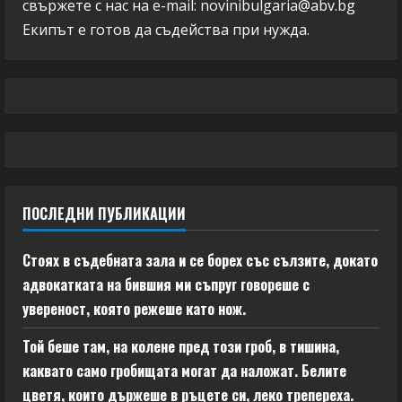
свържете с нас на e-mail:
novinibulgaria@abv.bg
Екипът е готов да съдейства при нужда.
ПОСЛЕДНИ ПУБЛИКАЦИИ
Стоях в съдебната зала и се борех със сълзите, докато
адвокатката на бившия ми съпруг говореше с
увереност, която режеше като нож.
Той беше там, на колене пред този гроб, в тишина,
каквато само гробищата могат да наложат. Белите
цветя, които държеше в ръцете си, леко трепереха.