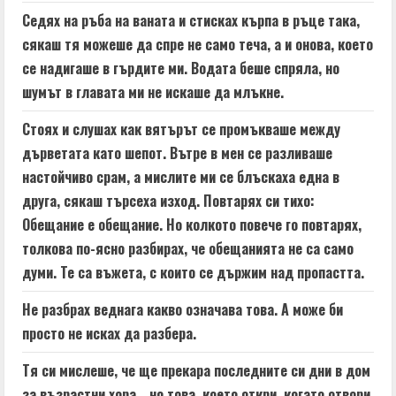
Седях на ръба на ваната и стисках кърпа в ръце така,
сякаш тя можеше да спре не само теча, а и онова, което
се надигаше в гърдите ми. Водата беше спряла, но
шумът в главата ми не искаше да млъкне.
Стоях и слушах как вятърът се промъкваше между
дърветата като шепот. Вътре в мен се разливаше
настойчиво срам, а мислите ми се блъскаха една в
друга, сякаш търсеха изход. Повтарях си тихо:
Обещание е обещание. Но колкото повече го повтарях,
толкова по-ясно разбирах, че обещанията не са само
думи. Те са въжета, с които се държим над пропастта.
Не разбрах веднага какво означава това. А може би
просто не исках да разбера.
Тя си мислеше, че ще прекара последните си дни в дом
за възрастни хора… но това, което откри, когато отвори