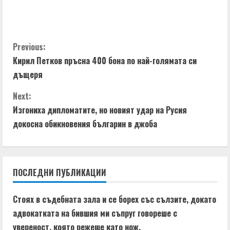
C
Previous:
Кирил Петков пръсна 400 бона по най-голямата си
o
дъщеря
n
Next:
t
Изгониха дипломатите, но новият удар на Русия
докосна обикновения българин в джоба
i
n
ПОСЛЕДНИ ПУБЛИКАЦИИ
u
e
Стоях в съдебната зала и се борех със сълзите, докато
адвокатката на бившия ми съпруг говореше с
R
увереност, която режеше като нож.