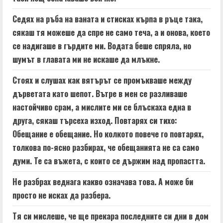
Седях на ръба на ваната и стисках кърпа в ръце така,
сякаш тя можеше да спре не само теча, а и онова, което
се надигаше в гърдите ми. Водата беше спряла, но
шумът в главата ми не искаше да млъкне.
Стоях и слушах как вятърът се промъкваше между
дърветата като шепот. Вътре в мен се разливаше
настойчиво срам, а мислите ми се блъскаха една в
друга, сякаш търсеха изход. Повтарях си тихо:
Обещание е обещание. Но колкото повече го повтарях,
толкова по-ясно разбирах, че обещанията не са само
думи. Те са въжета, с които се държим над пропастта.
Не разбрах веднага какво означава това. А може би
просто не исках да разбера.
Тя си мислеше, че ще прекара последните си дни в дом