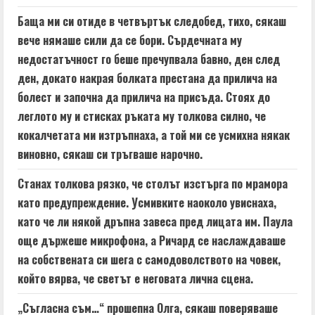
Баща ми си отиде в четвъртък следобед, тихо, сякаш
вече нямаше сили да се бори. Сърдечната му
недостатъчност го беше пречупвала бавно, ден след
ден, докато накрая болката престана да прилича на
болест и започна да прилича на присъда. Стоях до
леглото му и стисках ръката му толкова силно, че
кокалчетата ми изтръпнаха, а той ми се усмихна някак
виновно, сякаш си тръгваше нарочно.
Станах толкова рязко, че столът изстърга по мрамора
като предупреждение. Усмивките наоколо увиснаха,
като че ли някой дръпна завеса пред лицата им. Паула
още държеше микрофона, а Ричард се наслаждаваше
на собствената си шега с самодоволството на човек,
който вярва, че светът е неговата лична сцена.
„Съгласна съм…“ прошепна Олга, сякаш поверяваше