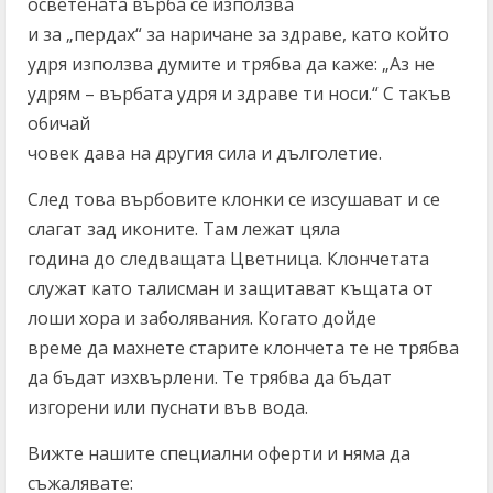
осветената върба се използва
и за „пердах“ за наричане за здраве, като който
удря използва думите и трябва да каже: „Аз не
удрям – върбата удря и здраве ти носи.“ С такъв
обичай
човек дава на другия сила и дълголетие.
След това върбовите клонки се изсушават и се
слагат зад иконите. Там лежат цяла
година до следващата Цветница. Клончетата
служат като талисман и защитават къщата от
лоши хора и заболявания. Когато дойде
време да махнете старите клончета те не трябва
да бъдат изхвърлени. Те трябва да бъдат
изгорени или пуснати във вода.
Вижте нашите специални оферти и няма да
съжалявате: