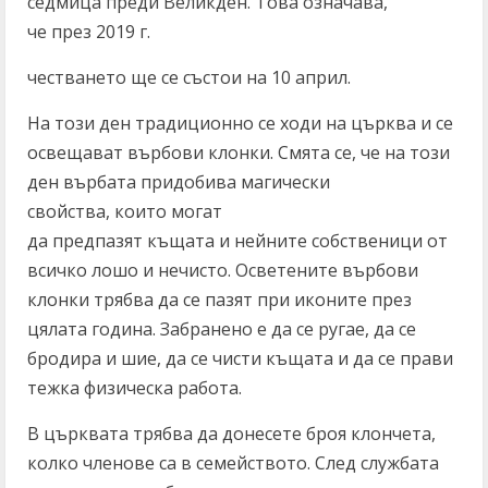
седмица преди Великден. Това означава,
че през 2019 г.
честването ще се състои на 10 април.
На този ден традиционно се ходи на църква и се
освещават върбови клонки. Смята се, че на този
ден върбата придобива магически
свойства, които могат
да предпазят къщата и нейните собственици от
всичко лошо и нечисто. Осветените върбови
клонки трябва да се пазят при иконите през
цялата година. Забранено е да се ругае, да се
бродира и шие, да се чисти къщата и да се прави
тежка физическа работа.
В църквата трябва да донесете броя клончета,
колко членове са в семейството. След службата