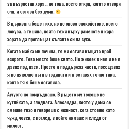
за възрастни хора… но това, което откри, когато отвори
очи, я остави без думи.
В църквата беше тихо, но не онова спокойствие, което
лекува, а тишина, която тежи върху раменете и кара
хората да преглъщат сълзите си на сухо.
Когато майка ми почина, тя ми остави къщата край
езерото. Това място беше свято. Не живеех в нея и не я
давах под наем. Просто я поддържах чиста, посещавах
я по няколко пъти в годината и я оставях точно така,
както тя я беше оставила.
Аугусто не помръдваше. В ръцете му тежеше не
кутийката, а гледката. Алесандра, която у дома се
смееше тихо и говореше с нежност, сега стоеше като
чужд човек, с поглед, в който нямаше и следа от
милост.