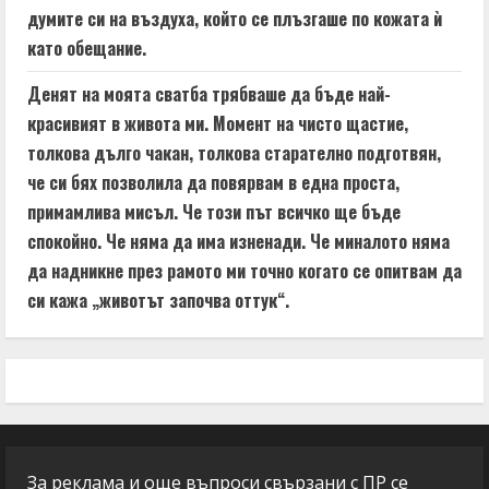
думите си на въздуха, който се плъзгаше по кожата ѝ
като обещание.
Денят на моята сватба трябваше да бъде най-
красивият в живота ми. Момент на чисто щастие,
толкова дълго чакан, толкова старателно подготвян,
че си бях позволила да повярвам в една проста,
примамлива мисъл. Че този път всичко ще бъде
спокойно. Че няма да има изненади. Че миналото няма
да надникне през рамото ми точно когато се опитвам да
си кажа „животът започва оттук“.
За реклама и още въпроси свързани с ПР се