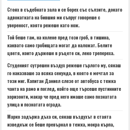
e
Стоях в съдебната зала и се борех със сълзите, докато
адвокатката на бившия ми съпруг говореше с
R
увереност, която режеше като нож.
e
Той беше там, на колене пред този гроб, в тишина,
a
каквато само гробищата могат да наложат. Белите
цветя, които държеше в ръцете си, леко трепереха.
d
Студеният сутрешен въздух режеше гърлото му, сякаш
i
го наказваше за всяка секунда, в която е мечтал за
n
този миг. Капитан Даниел слезе от автобуса с тежка
чанта на рамо и поглед, който още търсеше пустинните
g
хоризонти, макар че пред него имаше само познатата
улица и познатата ограда.
Марко задържа дъха си, сякаш въздухът в стаята
изведнъж се беше превърнал в тежка, мокра кърпа,