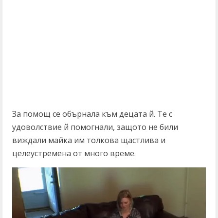
За помощ се обърнала към децата й. Те с
удоволствие й помогнали, защото не били
виждали майка им толкова щастлива и
целеустремена от много време.