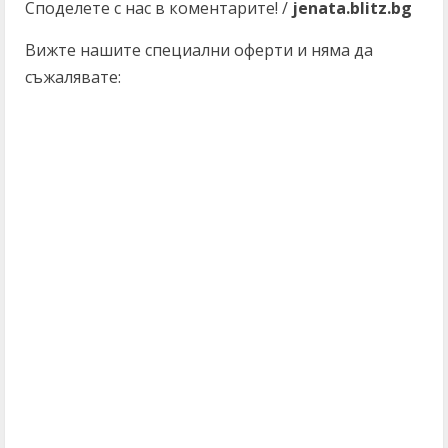
Споделете с нас в коментарите! /
jenata.blitz.bg
Вижте нашите специални оферти и няма да
съжалявате:
C
o
n
t
i
n
u
e