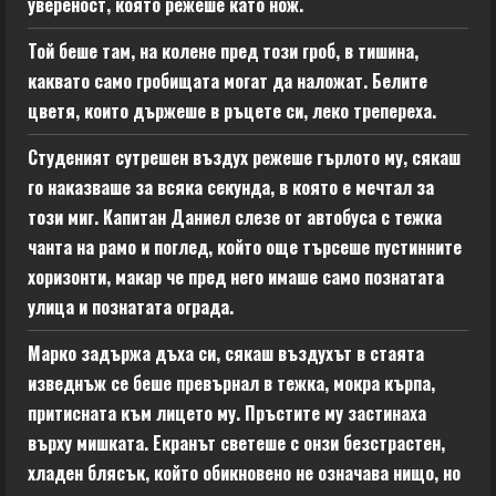
увереност, която режеше като нож.
Той беше там, на колене пред този гроб, в тишина,
каквато само гробищата могат да наложат. Белите
цветя, които държеше в ръцете си, леко трепереха.
Студеният сутрешен въздух режеше гърлото му, сякаш
го наказваше за всяка секунда, в която е мечтал за
този миг. Капитан Даниел слезе от автобуса с тежка
чанта на рамо и поглед, който още търсеше пустинните
хоризонти, макар че пред него имаше само познатата
улица и познатата ограда.
Марко задържа дъха си, сякаш въздухът в стаята
изведнъж се беше превърнал в тежка, мокра кърпа,
притисната към лицето му. Пръстите му застинаха
върху мишката. Екранът светеше с онзи безстрастен,
хладен блясък, който обикновено не означава нищо, но