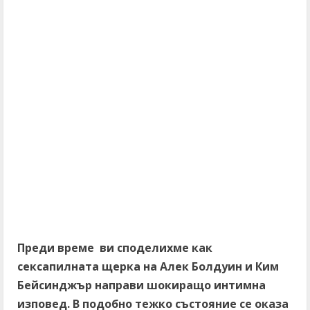
Преди време ви споделихме как
сексапилната щерка на Алек Болдуин и Ким
Бейсинджър направи шокиращо интимна
изповед. В подобно тежко състояние се оказа