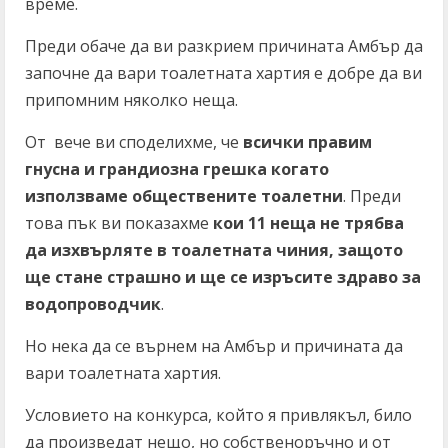
време.
Преди обаче да ви разкрием причината Амбър да
започне да вари тоалетната хартия е добре да ви
припомним няколко неща.
От
вече ви споделихме, че
всички правим
гнусна и грандиозна грешка когато
използваме обществените тоалетни
. Преди
това пък ви показахме
кои 11 неща не трябва
да изхвърляте в тоалетната чиния, защото
ще стане страшно и ще се изръсите здраво за
водопроводчик
.
Но нека да се върнем на Амбър и причината да
вари тоалетната хартия.
Условието на конкурса, който я привлякъл, било
да произведат нещо, но собственоръчно и от