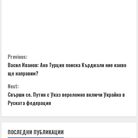
R
e
a
d
C
i
Previous:
Васил Иванов: Ако Турция поиска Кърджали ние какво
o
n
ще направим?
n
g
Next:
t
Свърши се. Путин с Указ вероломно включи Украйна в
Руската федерация
i
n
ПОСЛЕДНИ ПУБЛИКАЦИИ
u