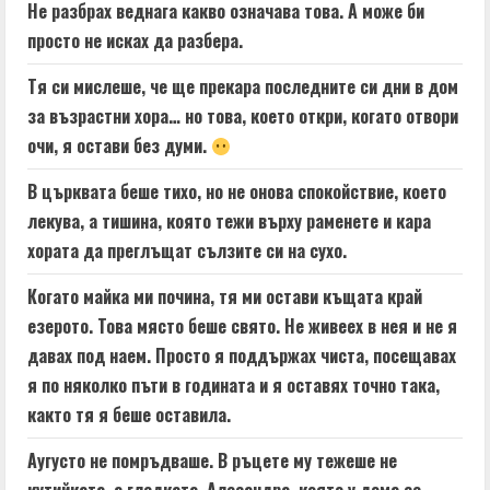
Не разбрах веднага какво означава това. А може би
просто не исках да разбера.
Тя си мислеше, че ще прекара последните си дни в дом
за възрастни хора… но това, което откри, когато отвори
очи, я остави без думи.
В църквата беше тихо, но не онова спокойствие, което
лекува, а тишина, която тежи върху раменете и кара
хората да преглъщат сълзите си на сухо.
Когато майка ми почина, тя ми остави къщата край
езерото. Това място беше свято. Не живеех в нея и не я
давах под наем. Просто я поддържах чиста, посещавах
я по няколко пъти в годината и я оставях точно така,
както тя я беше оставила.
Аугусто не помръдваше. В ръцете му тежеше не
кутийката, а гледката. Алесандра, която у дома се