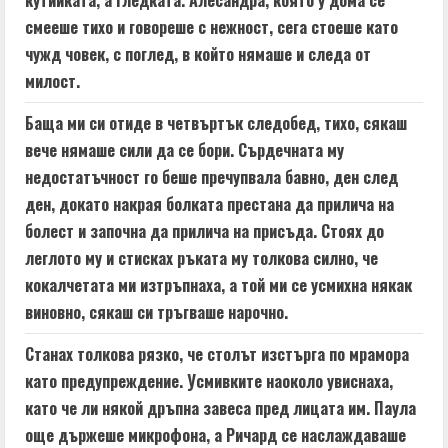
смееше тихо и говореше с нежност, сега стоеше като
чужд човек, с поглед, в който нямаше и следа от
милост.
Баща ми си отиде в четвъртък следобед, тихо, сякаш
вече нямаше сили да се бори. Сърдечната му
недостатъчност го беше пречупвала бавно, ден след
ден, докато накрая болката престана да прилича на
болест и започна да прилича на присъда. Стоях до
леглото му и стисках ръката му толкова силно, че
кокалчетата ми изтръпнаха, а той ми се усмихна някак
виновно, сякаш си тръгваше нарочно.
Станах толкова рязко, че столът изстърга по мрамора
като предупреждение. Усмивките наоколо увиснаха,
като че ли някой дръпна завеса пред лицата им. Паула
още държеше микрофона, а Ричард се наслаждаваше