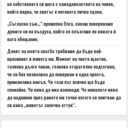
на собствената си шега с самодоволството на човек,
който вярва, че светът е неговата лична сцена.
„Съгласна съм…“ прошепна Олга, сякаш поверяваше
думите си на въздуха, който се плъзгаше по кожата ѝ
като обещание.
Денят на моята сватба трябваше да бъде най-
красивият в живота ми. Момент на чисто щастие,
толкова дълго чакан, толкова старателно подготвян,
че си бях позволила да повярвам в една проста,
примамлива мисъл. Че този път всичко ще бъде
спокойно. Че няма да има изненади. Че миналото няма
да надникне през рамото ми точно когато се опитвам да
си кажа „животът започва оттук“.