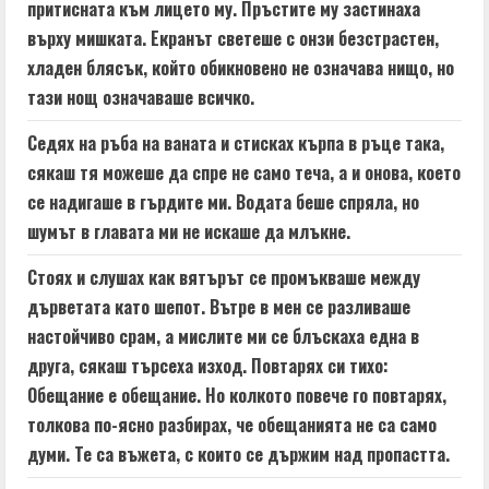
притисната към лицето му. Пръстите му застинаха
върху мишката. Екранът светеше с онзи безстрастен,
хладен блясък, който обикновено не означава нищо, но
тази нощ означаваше всичко.
Седях на ръба на ваната и стисках кърпа в ръце така,
сякаш тя можеше да спре не само теча, а и онова, което
се надигаше в гърдите ми. Водата беше спряла, но
шумът в главата ми не искаше да млъкне.
Стоях и слушах как вятърът се промъкваше между
дърветата като шепот. Вътре в мен се разливаше
настойчиво срам, а мислите ми се блъскаха една в
друга, сякаш търсеха изход. Повтарях си тихо:
Обещание е обещание. Но колкото повече го повтарях,
толкова по-ясно разбирах, че обещанията не са само
думи. Те са въжета, с които се държим над пропастта.