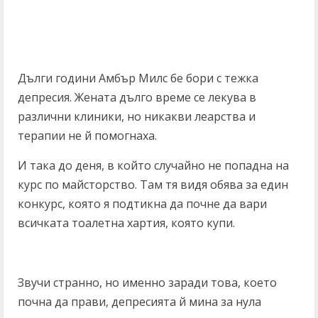
Дълги години Амбър Милс бе бори с тежка
депресия. Жената дълго време се лекува в
различни клиники, но никакви леарства и
терапии не й помогнаха.
И така до деня, в който случайно не попадна на
курс по майсторство. Там тя видя обява за един
конкурс, която я подтикна да почне да вари
всичката тоалетна хартия, която купи.
Звучи странно, но именно заради това, което
почна да прави, депресията й мина за нула