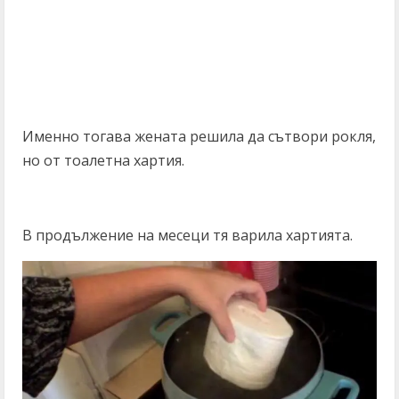
Именно тогава жената решила да сътвори рокля,
но от тоалетна хартия.
В продължение на месеци тя варила хартията.