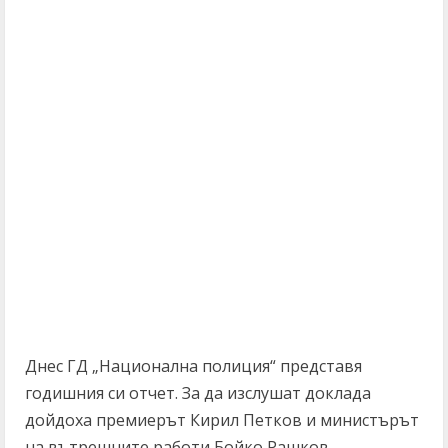
Днес ГД „Национална полиция“ представя
годишния си отчет. За да изслушат доклада
дойдоха премиерът Кирил Петков и министърът
на вътрешните работи Бойко Рашков.