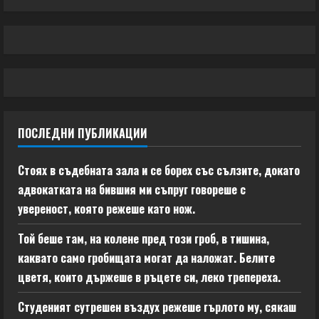
ПОСЛЕДНИ ПУБЛИКАЦИИ
Стоях в съдебната зала и се борех със сълзите, докато
адвокатката на бившия ми съпруг говореше с
увереност, която режеше като нож.
Той беше там, на колене пред този гроб, в тишина,
каквато само гробищата могат да наложат. Белите
цветя, които държеше в ръцете си, леко трепереха.
Студеният сутрешен въздух режеше гърлото му, сякаш