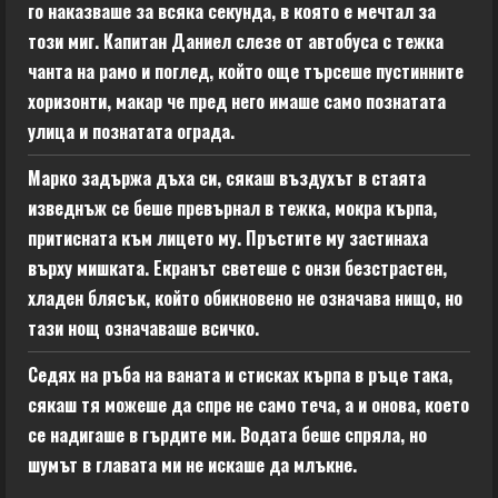
го наказваше за всяка секунда, в която е мечтал за
този миг. Капитан Даниел слезе от автобуса с тежка
чанта на рамо и поглед, който още търсеше пустинните
хоризонти, макар че пред него имаше само познатата
улица и познатата ограда.
Марко задържа дъха си, сякаш въздухът в стаята
изведнъж се беше превърнал в тежка, мокра кърпа,
притисната към лицето му. Пръстите му застинаха
върху мишката. Екранът светеше с онзи безстрастен,
хладен блясък, който обикновено не означава нищо, но
тази нощ означаваше всичко.
Седях на ръба на ваната и стисках кърпа в ръце така,
сякаш тя можеше да спре не само теча, а и онова, което
се надигаше в гърдите ми. Водата беше спряла, но
шумът в главата ми не искаше да млъкне.