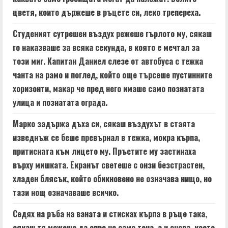
a
цветя, които държеше в ръцете си, леко трепереха.
d
Студеният сутрешен въздух режеше гърлото му, сякаш
го наказваше за всяка секунда, в която е мечтал за
i
този миг. Капитан Даниел слезе от автобуса с тежка
n
чанта на рамо и поглед, който още търсеше пустинните
хоризонти, макар че пред него имаше само познатата
g
улица и познатата ограда.
Марко задържа дъха си, сякаш въздухът в стаята
изведнъж се беше превърнал в тежка, мокра кърпа,
притисната към лицето му. Пръстите му застинаха
върху мишката. Екранът светеше с онзи безстрастен,
хладен блясък, който обикновено не означава нищо, но
тази нощ означаваше всичко.
Седях на ръба на ваната и стисках кърпа в ръце така,
сякаш тя можеше да спре не само теча, а и онова, което