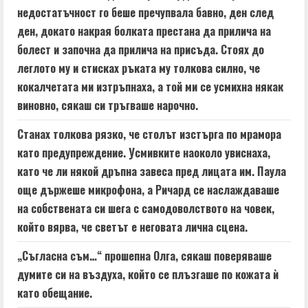
недостатъчност го беше пречупвала бавно, ден след
ден, докато накрая болката престана да прилича на
болест и започна да прилича на присъда. Стоях до
леглото му и стисках ръката му толкова силно, че
кокалчетата ми изтръпнаха, а той ми се усмихна някак
виновно, сякаш си тръгваше нарочно.
Станах толкова рязко, че столът изстърга по мрамора
като предупреждение. Усмивките наоколо увиснаха,
като че ли някой дръпна завеса пред лицата им. Паула
още държеше микрофона, а Ричард се наслаждаваше
на собствената си шега с самодоволството на човек,
който вярва, че светът е неговата лична сцена.
„Съгласна съм…“ прошепна Олга, сякаш поверяваше
думите си на въздуха, който се плъзгаше по кожата ѝ
като обещание.