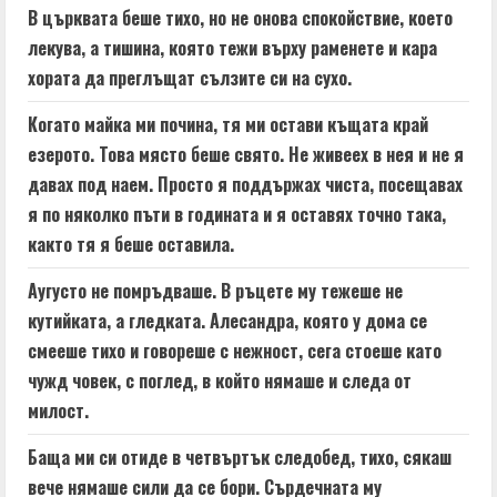
В църквата беше тихо, но не онова спокойствие, което
лекува, а тишина, която тежи върху раменете и кара
хората да преглъщат сълзите си на сухо.
Когато майка ми почина, тя ми остави къщата край
езерото. Това място беше свято. Не живеех в нея и не я
давах под наем. Просто я поддържах чиста, посещавах
я по няколко пъти в годината и я оставях точно така,
както тя я беше оставила.
Аугусто не помръдваше. В ръцете му тежеше не
кутийката, а гледката. Алесандра, която у дома се
смееше тихо и говореше с нежност, сега стоеше като
чужд човек, с поглед, в който нямаше и следа от
милост.
Баща ми си отиде в четвъртък следобед, тихо, сякаш
вече нямаше сили да се бори. Сърдечната му