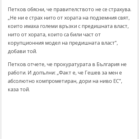
Петков обясни, че правителството не се страхува.
„Не ни е страх нито от хората на подземния свят,
които имаха големи връзки с предишната власт,
нито от хората, които са били част от
корупционния модел на предишната власт”,
добави той.
Петков отчете, че прокуратурата в България не
работи. И допълни: „Факт е, че Гешев за мен е
абсолютно компрометиран, дори на ниво ЕС”,
каза той.