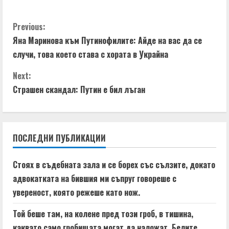
d
C
Previous:
i
Яна Маринова към Путинофилите: Айде на вас да се
o
n
случи, това което става с хората в Украйна
n
g
Next:
t
Страшен скандал: Путин е бил лъган
i
n
ПОСЛЕДНИ ПУБЛИКАЦИИ
u
Стоях в съдебната зала и се борех със сълзите, докато
e
адвокатката на бившия ми съпруг говореше с
увереност, която режеше като нож.
R
Той беше там, на колене пред този гроб, в тишина,
e
каквато само гробищата могат да наложат. Белите