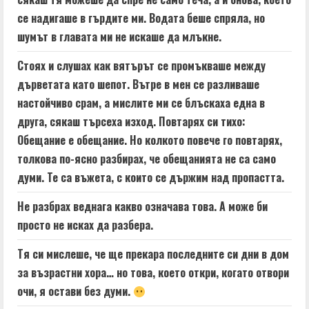
се надигаше в гърдите ми. Водата беше спряла, но
шумът в главата ми не искаше да млъкне.
Стоях и слушах как вятърът се промъкваше между
дърветата като шепот. Вътре в мен се разливаше
настойчиво срам, а мислите ми се блъскаха една в
друга, сякаш търсеха изход. Повтарях си тихо:
Обещание е обещание. Но колкото повече го повтарях,
толкова по-ясно разбирах, че обещанията не са само
думи. Те са въжета, с които се държим над пропастта.
Не разбрах веднага какво означава това. А може би
просто не исках да разбера.
Тя си мислеше, че ще прекара последните си дни в дом
за възрастни хора… но това, което откри, когато отвори
очи, я остави без думи.