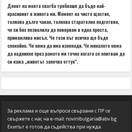
Денят на моята сватба трябваше да бъде най-
красивият в живота ми. Момент на чисто щастие,
толкова дълго чакан, толкова старателно подготвян,
че си бях позволила да повярвам в една проста,
примамлива мисъл. Че този път всичко ще бъде
спокойно. Че няма да има изненади. Че миналото няма
да надникне през рамото ми точно когато се опитвам да
си кажа „животът започва оттук“.
За реклама и още въпроси свързани с ПР се
свържете с нас на e-mail:
novinibulgaria@abv.bg
Екипът е готов да съдейства при нужда.