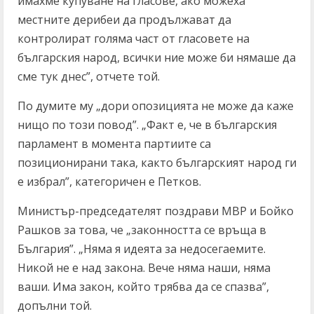
имахме купуване на гласове, ако можеха
местните дерибеи да продължават да
контролират голяма част от гласовете на
българския народ, всички ние може би нямаше да
сме тук днес”, отчете той.
По думите му „дори опозицията не може да каже
нищо по този повод”. „Факт е, че в българския
парламент в момента партиите са
позиционирани така, както българският народ ги
е избрал”, категоричен е Петков.
Министър-председателят поздрави МВР и Бойко
Рашков за това, че „законността се връща в
България”. „Няма я идеята за недосегаемите.
Никой не е над закона. Вече няма наши, няма
ваши. Има закон, който трябва да се спазва”,
допълни той.