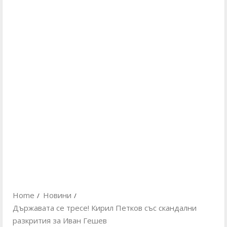
Home
Новини
Държавата се тресе! Кирил Петков със скандални
разкрития за Иван Гешев