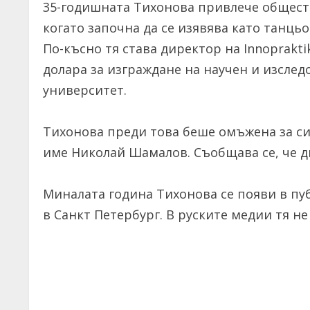
35-годишната Тихонова привлече общест
когато започна да се изявява като танц
По-късно тя става директор на Innoprakt
долара за изграждане на научен и изсле
университет.
Тихонова преди това беше омъжена за си
име Николай Шамалов. Съобщава се, че дво
Миналата година Тихонова се появи в п
в Санкт Петербург. В руските медии тя 