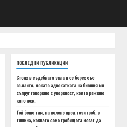
ПОСЛЕДНИ ПУБЛИКАЦИИ
Стоях в съдебната зала и се борех със
сълзите, докато адвокатката на бившия ми
съпруг говореше с увереност, която режеше
като нож.
Той беше там, на колене пред този гроб, в
тишина, каквато само гробищата могат да