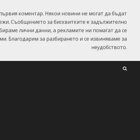
ървия коментар. Някои новини не могат да бъдат
ежи. Съобщението за бисквитките е задължително
ъбираме лични данни, а рекламите ни помагат да се
и. Благодарим за разбирането и се извиняваме за
неудобството.