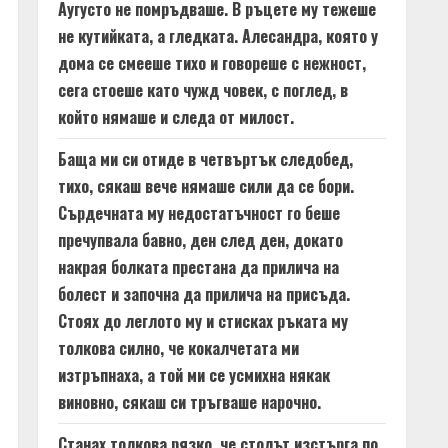
Аугусто не помръдваше. В ръцете му тежеше
не кутийката, а гледката. Алесандра, която у
дома се смееше тихо и говореше с нежност,
сега стоеше като чужд човек, с поглед, в
който нямаше и следа от милост.
Баща ми си отиде в четвъртък следобед,
тихо, сякаш вече нямаше сили да се бори.
Сърдечната му недостатъчност го беше
пречупвала бавно, ден след ден, докато
накрая болката престана да прилича на
болест и започна да прилича на присъда.
Стоях до леглото му и стисках ръката му
толкова силно, че кокалчетата ми
изтръпнаха, а той ми се усмихна някак
виновно, сякаш си тръгваше нарочно.
Станах толкова рязко, че столът изстърга по