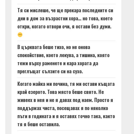
Тя си мислеше, че ще прекара последните си
дни в дом за възрастни хора… но това, което
откри, когато отвори очи, я остави без думи.
В църквата беше тихо, но не онова
спокойствие, което лекува, а тишина, която
тежи върху раменете и кара хората да
преглъщат сълзите си на сухо.
Когато майка ми почина, тя ми остави къщата
край езерото. Това място беше свято. Не
живеех в нея и не я давах под наем. Просто я
поддържах чиста, посещавах я по няколко
пъти в годината и я оставях точно така, както
тя я беше оставила.