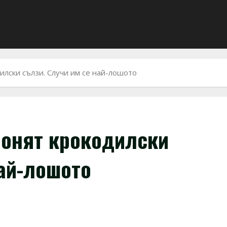
лски сълзи. Случи им се най-лошото
ронят крокодилски
най-лошото