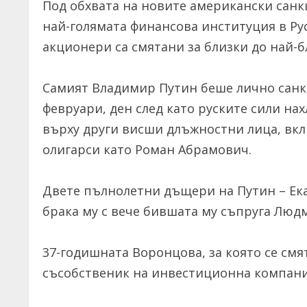
Под обхвата на новите американски санк
най-голямата финансова институция в Рус
акционери са смятани за близки до най-
Самият Владимир Путин беше лично санк
февруари, ден след като руските сили на
върху други висши длъжностни лица, вк
олигарси като Роман Абрамович.
Двете пълнолетни дъщери на Путин – Ек
брака му с вече бившата му съпруга Люд
37-годишната Воронцова, за която се смя
съсобственик на инвестиционна компания