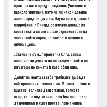
мрамора като предупреждение. Усмивките
наоколо увиснаха, като че ли някой дръпна
завеса пред лицата им. Паула още държеше
микрофона, а Ричард се наслаждаваше на
собствената си шега с самодоволството на
човек, който вярва, че светът е неговата
лична сцена.
„Съгласна съм…“ прошепна Олга, сякаш
поверяваше думите си на въздуха, който се
плъзгаше по кожата ѝ като обещание.
Денят на моята сватба трябваше да бъде
най-красивият в живота ми. Момент на чисто
щастие, толкова дълго чакан, толкова
старателно подготвян, че си бях позволила
да повярвам в една проста, примамлива