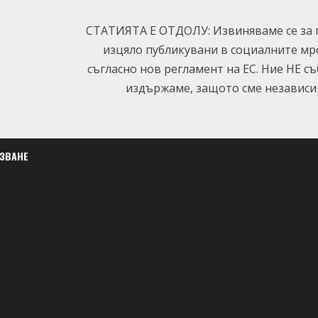
СТАТИЯТА Е ОТДОЛУ: Извиняваме се за п
изцяло публикувани в социалните мр
съгласно нов регламент на ЕС. Ние НЕ с
издържаме, защото сме независим
ЛЗВАНЕ