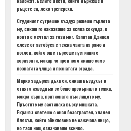
наложат. Белите цветя, които държеше в
ръцете си, леко трепереха.
Студеният сутрешен въздух режеше гърлото
му, сякаш го наказваше за всяка секунда, в
която е мечтал за този миг. Капитан Даниел
слезе от автобуса с тежка чанта на рамо и
поглед, който още търсеше пустинните
хоризонти, макар че пред него имаше само
познатата улица и познатата ограда.
Марко задържа дъха си, сякаш въздухът в
стаята изведнъж се беше превърнал в тежка,
мокра кърпа, притисната към лицето му.
Пръстите му застинаха върху мишката.
Екранът светеше с онзи безстрастен, хладен
блясък, който обикновено не означава нищо,
но тази нощ означаваше всичко.