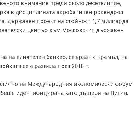
веното внимание преди около десетелитие,
ьорка в дисциплината акробатичен рокендрол.
ika, държавен проект на стойност 1,7 милиарда
дователски център към Московския държавен
на на влиятелен банкер, свързан с Кремъл, на
йката се е развела през 2018 г.
ублично на Международния икономически форум
не беше идентифицирана като дъщеря на Путин.