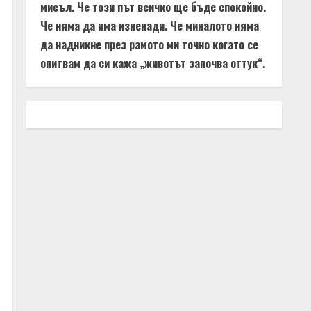
мисъл. Че този път всичко ще бъде спокойно.
Че няма да има изненади. Че миналото няма
да надникне през рамото ми точно когато се
опитвам да си кажа „животът започва оттук“.