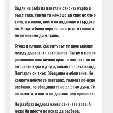
Седях на ръба на ваната и стисках кърпа в
ръце така, сякаш тя можеше да спре не само
теча, а и онова, което се надигаше в гърдите
ми. Водата беше спряла, но шумът в главата
ми не искаше да млъкне.
Стоях и слушах как вятърът се промъкваше
между дърветата като шепот. Вътре в мен се
разливаше настойчиво срам, а мислите ми се
блъскаха една в друга, сякаш търсеха изход.
Повтарях си тихо: Обещание е обещание. Но
колкото повече го повтарях, толкова по-ясно
разбирах, че обещанията не са само думи. Те
са въжета, с които се държим над пропастта.
Не разбрах веднага какво означава това. А
може би просто не исках да разбера.