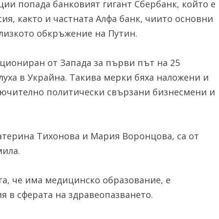
ции попада банковият гигант Сбербанк, който е
ия, както и частната Алфа банк, чиито основни
близкото обкръжение на Путин.
циониран от Запада за първи път на 25
хлуха в Украйна. Такива мерки бяха наложени и
лючително политически свързани бизнесмени и
атерина Тихонова и Мария Воронцова, са от
мила.
та, че има медицинско образование, е
 в сферата на здравеопазването.