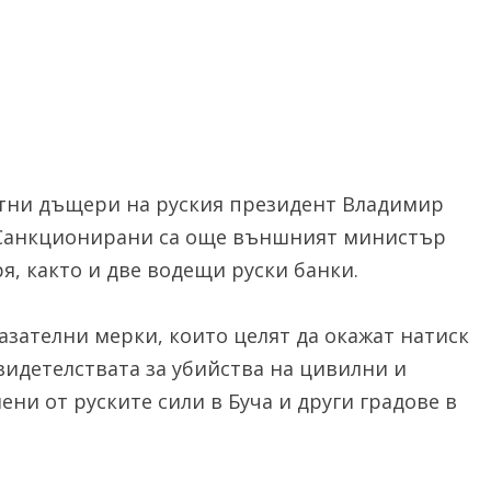
тни дъщери на руския президент Владимир
. Санкционирани са още външният министър
я, както и две водещи руски банки.
казателни мерки, които целят да окажат натиск
видетелствата за убийства на цивилни и
и от руските сили в Буча и други градове в