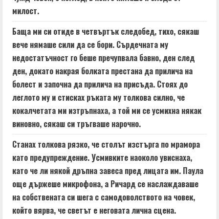
милост.
Баща ми си отиде в четвъртък следобед, тихо, сякаш
вече нямаше сили да се бори. Сърдечната му
недостатъчност го беше пречупвала бавно, ден след
ден, докато накрая болката престана да прилича на
болест и започна да прилича на присъда. Стоях до
леглото му и стисках ръката му толкова силно, че
кокалчетата ми изтръпнаха, а той ми се усмихна някак
виновно, сякаш си тръгваше нарочно.
Станах толкова рязко, че столът изстърга по мрамора
като предупреждение. Усмивките наоколо увиснаха,
като че ли някой дръпна завеса пред лицата им. Паула
още държеше микрофона, а Ричард се наслаждаваше
на собствената си шега с самодоволството на човек,
който вярва, че светът е неговата лична сцена.