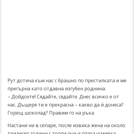
Рут дотича към нас с брашно по престилката и ме
прегърна като отдавна изгубен роднина.
– Дойдохте! Сядайте, сядайте. Днес всичко е от
нас. Дъщеря ти е прекрасна – какво да ѝ донеса?
Горещ шоколад? Правим го на ръка.
Настани ни в сепаре, после извика жена на около
тридесет години с топли очи и плахa усмивка.