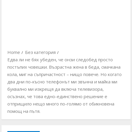
Home
Без категория
Едва ли не бях убеден, че онзи следобед просто
постъпих човешки. Възрастна жена в беда, смачкана
кола, миг на съпричастност – нищо повече. Но когато
два дни по-късно телефонът ми звънна и майка ми
буквално ми изкрещя да включа телевизора,
осъзнах, че това едно-единствено решение е
отприщило нещо много по-голямо от обикновена
помощ на пътя.