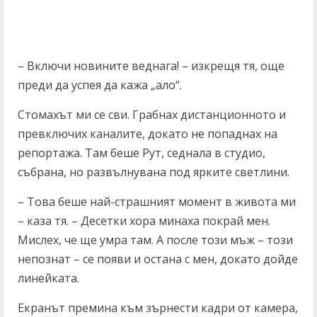
– Включи новините веднага! – изкрещя тя, още
преди да успея да кажа „ало“.
Стомахът ми се сви. Грабнах дистанционното и
превключих каналите, докато не попаднах на
репортажа. Там беше Рут, седнала в студио,
събрана, но развълнувана под ярките светлини.
– Това беше най-страшният момент в живота ми
– каза тя. – Десетки хора минаха покрай мен.
Мислех, че ще умра там. А после този мъж – този
непознат – се появи и остана с мен, докато дойде
линейката.
Екранът премина към зърнести кадри от камера,