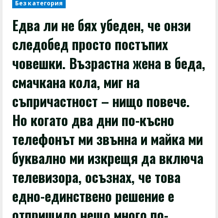
Без категория
Едва ли не бях убеден, че онзи
следобед просто постъпих
човешки. Възрастна жена в беда,
смачкана кола, миг на
съпричастност – нищо повече.
Но когато два дни по-късно
телефонът ми звънна и майка ми
буквално ми изкрещя да включа
телевизора, осъзнах, че това
едно-единствено решение е
отприщило нещо много по-