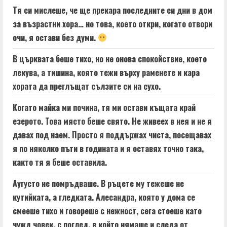
Тя си мислеше, че ще прекара последните си дни в дом
за възрастни хора… но това, което откри, когато отвори
очи, я остави без думи.
В църквата беше тихо, но не онова спокойствие, което
лекува, а тишина, която тежи върху раменете и кара
хората да преглъщат сълзите си на сухо.
Когато майка ми почина, тя ми остави къщата край
езерото. Това място беше свято. Не живеех в нея и не я
давах под наем. Просто я поддържах чиста, посещавах
я по няколко пъти в годината и я оставях точно така,
както тя я беше оставила.
Аугусто не помръдваше. В ръцете му тежеше не
кутийката, а гледката. Алесандра, която у дома се
смееше тихо и говореше с нежност, сега стоеше като
чужд човек, с поглед, в който нямаше и следа от