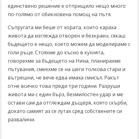
единствено решение е отприщило нещо много
по-голямо от обикновена помощ на пътя.
Съпругата ми беше от хората, които караха
живота да изглежда отворен и безкраен, сякаш
бъдещето е нещо, което можем да моделираме с
голи ръце. Стояхме до късно в кухнята,
говорехме за бъдещето на Нина, планирахме
пътувания, смеехме се на шеги толкова стари и
вътрешни, че вече едва имаха смисъл. Ракът
отне всичко това преди три години. Разруши
живота ми с един бърз, безмилостен удар и ме
остави сам да отглеждам дъщеря, която скърби,
докато самият аз се лутах сред собствените си
развалини.