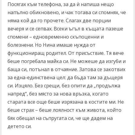
Посягах към телефона, за да ѝ напиша нещо
напълно обикновено, и чак тогава си спомнях, че
няма кой да го прочете. Слагах две порции
вечеря и се сепвах. Всеки ъгъл в къщата пазеше
спомени – едновременно скъпоценни и
болезнени. Но Нина имаше нужда от
функциониращ родител. От присъствие. Тя вече
беше погребала майка си. Не можеше да изгуби и
баща си, потънал в отчаяние. Затова се закотвих
за една-единствена цел: да бъда там за дъщеря
си. Изцяло. Без срещи, без опити да „продължа
напред“, без място за нова връзка, когато
старата все още беше изрязана в костите ми. Не
беше страх – беше лоялност към живота, който
бях обещал на съпругата си, че ще дадем на
детето си.