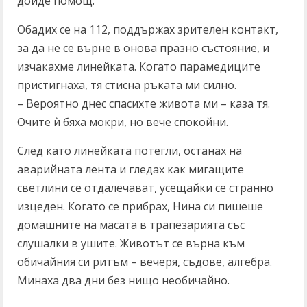
дойде помощ.
Обадих се на 112, поддържах зрителен контакт,
за да не се върне в онова празно състояние, и
изчакахме линейката. Когато парамедиците
пристигнаха, тя стисна ръката ми силно.
– Вероятно днес спасихте живота ми – каза тя.
Очите ѝ бяха мокри, но вече спокойни.
След като линейката потегли, останах на
аварийната лента и гледах как мигащите
светлини се отдалечават, усещайки се странно
изцеден. Когато се прибрах, Нина си пишеше
домашните на масата в трапезарията със
слушалки в ушите. Животът се върна към
обичайния си ритъм – вечеря, съдове, алгебра.
Минаха два дни без нищо необичайно.