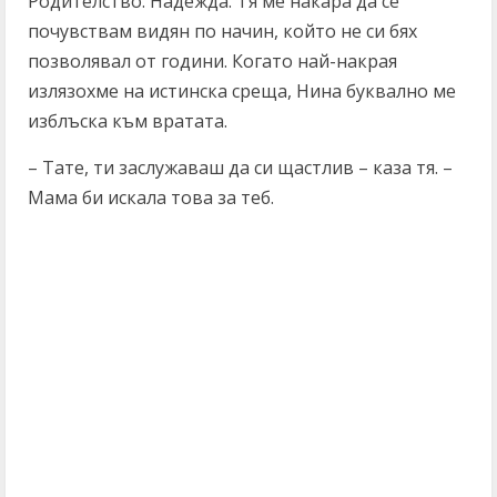
Родителство. Надежда. Тя ме накара да се
почувствам видян по начин, който не си бях
позволявал от години. Когато най-накрая
излязохме на истинска среща, Нина буквално ме
изблъска към вратата.
– Тате, ти заслужаваш да си щастлив – каза тя. –
Мама би искала това за теб.