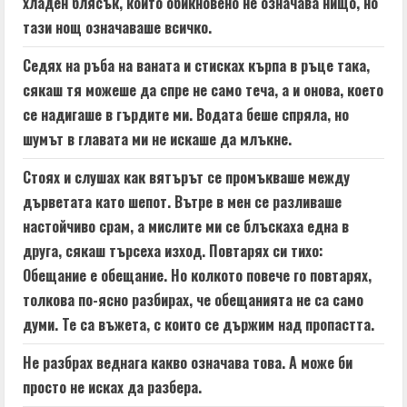
хладен блясък, който обикновено не означава нищо, но
тази нощ означаваше всичко.
Седях на ръба на ваната и стисках кърпа в ръце така,
сякаш тя можеше да спре не само теча, а и онова, което
се надигаше в гърдите ми. Водата беше спряла, но
шумът в главата ми не искаше да млъкне.
Стоях и слушах как вятърът се промъкваше между
дърветата като шепот. Вътре в мен се разливаше
настойчиво срам, а мислите ми се блъскаха една в
друга, сякаш търсеха изход. Повтарях си тихо:
Обещание е обещание. Но колкото повече го повтарях,
толкова по-ясно разбирах, че обещанията не са само
думи. Те са въжета, с които се държим над пропастта.
Не разбрах веднага какво означава това. А може би
просто не исках да разбера.