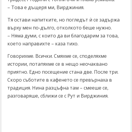
– Това е дъщеря ми, Вирджиния.
Тя остави напитките, но погледът ѝ се задържа
върху мен по-дълго, отколкото беше нужно.
– Няма думи, с които да ви благодарим за това,
което направихте – каза тихо.
Говорихме. Всички. Смяхме се, споделяхме
истории, потапяхме се в нещо неочаквано
приятно. Едно посещение стана две. После три.
Скоро съботите в кафенето се превърнаха в
традиция. Нина разцъфна там – смееше се,
разговаряше, сближи се с Рут и Вирджиния.