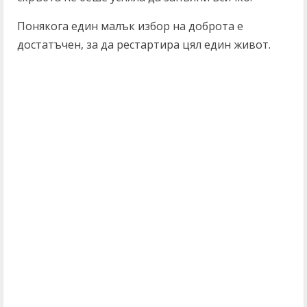
Понякога един малък избор на доброта е
достатъчен, за да рестартира цял един живот.