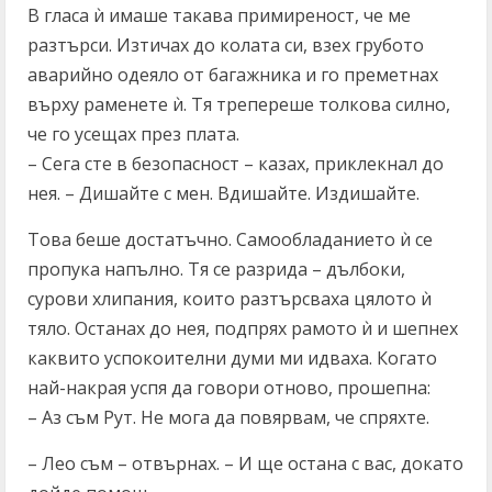
В гласа ѝ имаше такава примиреност, че ме
разтърси. Изтичах до колата си, взех грубото
аварийно одеяло от багажника и го преметнах
върху раменете ѝ. Тя трепереше толкова силно,
че го усещах през плата.
– Сега сте в безопасност – казах, приклекнал до
нея. – Дишайте с мен. Вдишайте. Издишайте.
Това беше достатъчно. Самообладанието ѝ се
пропука напълно. Тя се разрида – дълбоки,
сурови хлипания, които разтърсваха цялото ѝ
тяло. Останах до нея, подпрях рамото ѝ и шепнех
каквито успокоителни думи ми идваха. Когато
най-накрая успя да говори отново, прошепна:
– Аз съм Рут. Не мога да повярвам, че спряхте.
– Лео съм – отвърнах. – И ще остана с вас, докато