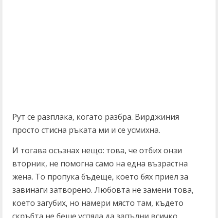
Рут се разплака, когато разбра. Вирджиния
просто стисна ръката ми и се усмихна.
И тогава осъзнах нещо: това, че отбих онзи
вторник, не помогна само на една възрастна
жена. То пропука бъдеще, което бях приел за
завинаги затворено. Любовта не замени това,
което загубих, но намери място там, където
скръбта не беше успяла да запълни всичко.