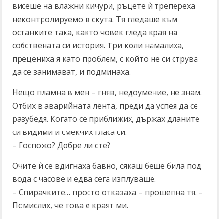
висеше на влажни кичури, ръцете ѝ трепереха
неконтролируемо в скута. Тя гледаше към
останките така, както човек гледа края на
собствената си история. Три коли намалиха,
прецениха я като проблем, с който не си струва
да се занимават, и подминаха.
Нещо пламна в мен – гняв, недоумение, не знам.
Отбих в аварийната лента, преди да успея да се
разубедя. Когато се приближих, държах дланите
си видими и смекчих гласа си.
– Госпожо? Добре ли сте?
Очите ѝ се вдигнаха бавно, сякаш беше била под
вода с часове и едва сега изплуваше.
– Спирачките… просто отказаха – прошепна тя. –
Помислих, че това е краят ми.