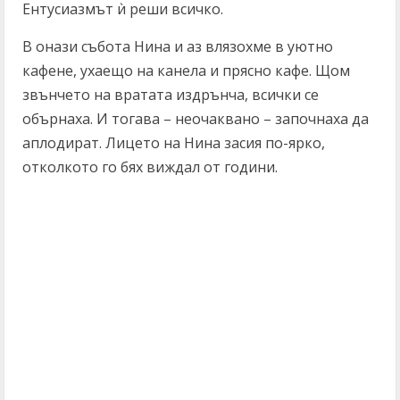
Ентусиазмът ѝ реши всичко.
В онази събота Нина и аз влязохме в уютно
кафене, ухаещо на канела и прясно кафе. Щом
звънчето на вратата издрънча, всички се
обърнаха. И тогава – неочаквано – започнаха да
аплодират. Лицето на Нина засия по-ярко,
отколкото го бях виждал от години.