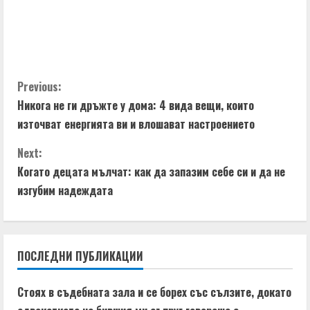
C
Previous:
Никога не ги дръжте у дома: 4 вида вещи, които
o
източват енергията ви и влошават настроението
n
Next:
t
Когато децата мълчат: как да запазим себе си и да не
изгубим надеждата
i
n
ПОСЛЕДНИ ПУБЛИКАЦИИ
u
e
Стоях в съдебната зала и се борех със сълзите, докато