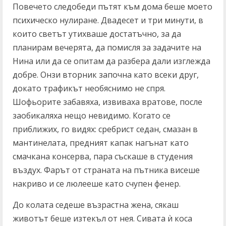
Повечето следобеди пътят към дома беше моето
психическо нулиране. Двадесет и три минути, в
които светът утихваше достатъчно, за да
планирам вечерята, да помисля за задачите на
Нина или да се опитам да разбера дали изглежда
добре. Онзи вторник започна като всеки друг,
докато трафикът необяснимо не спря.
Шофьорите забавяха, извиваха вратове, после
заобикаляха нещо невидимо. Когато се
приближих, го видях: сребрист седан, смазан в
мантинелата, предният капак нагънат като
смачкана консерва, пара съскаше в студения
въздух. Фарът от страната на пътника висеше
накриво и се люлееше като счупен фенер.
До колата седеше възрастна жена, сякаш
животът беше изтекъл от нея. Сивата ѝ коса