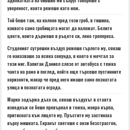
адвокатката на бившия ми съпруг говореше с
R
увереност, която режеше като нож.
e
Той беше там, на колене пред този гроб, в тишина,
a
каквато само гробищата могат да наложат. Белите
цветя, които държеше в ръцете си, леко трепереха.
d
Студеният сутрешен въздух режеше гърлото му, сякаш
i
го наказваше за всяка секунда, в която е мечтал за
n
този миг. Капитан Даниел слезе от автобуса с тежка
чанта на рамо и поглед, който още търсеше пустинните
g
хоризонти, макар че пред него имаше само познатата
улица и познатата ограда.
Марко задържа дъха си, сякаш въздухът в стаята
изведнъж се беше превърнал в тежка, мокра кърпа,
притисната към лицето му. Пръстите му застинаха
върху мишката. Екранът светеше с онзи безстрастен,