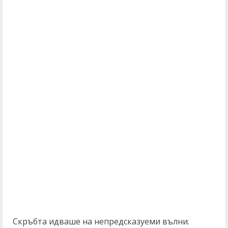
Скръбта идваше на непредсказуеми вълни.