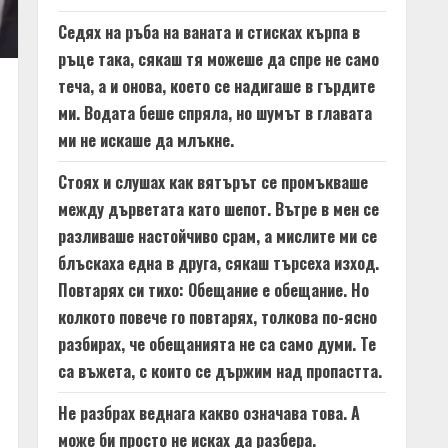
Седях на ръба на ваната и стисках кърпа в
ръце така, сякаш тя можеше да спре не само
теча, а и онова, което се надигаше в гърдите
ми. Водата беше спряла, но шумът в главата
ми не искаше да млъкне.
Стоях и слушах как вятърът се промъкваше
между дърветата като шепот. Вътре в мен се
разливаше настойчиво срам, а мислите ми се
блъскаха една в друга, сякаш търсеха изход.
Повтарях си тихо: Обещание е обещание. Но
колкото повече го повтарях, толкова по-ясно
разбирах, че обещанията не са само думи. Те
са въжета, с които се държим над пропастта.
Не разбрах веднага какво означава това. А
може би просто не исках да разбера.