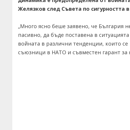
динамика е предопределена от войната
Желязков след Съвета по сигурността 
„Много ясно беше заявено, че България н
пасивно, да бъде поставена в ситуацият
войната в различни тенденции, които се 
съюзници в НАТО и съвместен гарант за 