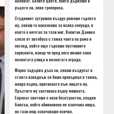
наложат. Белите цветя, които държеше в
ръцете си, леко трепереха.
Студеният сутрешен въздух режеше гърлото
му, сякаш го наказваше за всяка секунда, в
която е мечтал за този миг. Капитан Даниел
слезе от автобуса с тежка чанта на рамо и
поглед, който още търсеше пустинните
хоризонти, макар че пред него имаше само
познатата улица и познатата ограда.
Марко задържа дъха си, сякаш въздухът в
стаята изведнъж се беше превърнал в тежка,
мокра кърпа, притисната към лицето му.
Пръстите му застинаха върху мишката.
Екранът светеше с онзи безстрастен, хладен
блясък, който обикновено не означава нищо,
но тази нощ означаваше всичко.