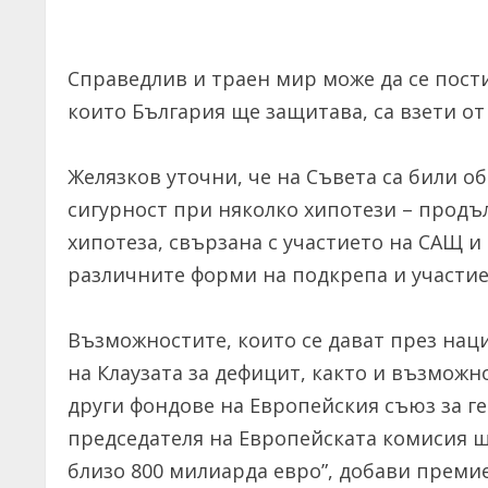
Справедлив и траен мир може да се пости
които България ще защитава, са взети от
Желязков уточни, че на Съвета са били о
сигурност при няколко хипотези – продъ
хипотеза, свързана с участието на САЩ и
различните форми на подкрепа и участие
Възможностите, които се дават през нац
на Клаузата за дефицит, както и възможн
други фондове на Европейския съюз за ге
председателя на Европейската комисия щ
близо 800 милиарда евро”, добави преми