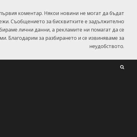
ървия коментар. Някои новини не могат да бъдат
ежи. Съобщението за бисквитките е задължително
ъбираме лични данни, а рекламите ни помагат да се
и. Благодарим за разбирането и се извиняваме за
неудобството.