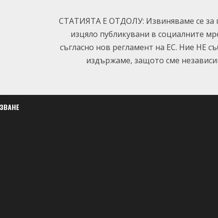
СТАТИЯТА Е ОТДОЛУ: Извиняваме се за п
изцяло публикувани в социалните мр
съгласно нов регламент на ЕС. Ние НЕ с
издържаме, защото сме независим
ЛЗВАНЕ