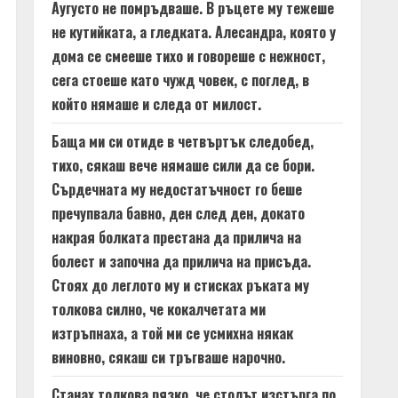
Аугусто не помръдваше. В ръцете му тежеше
не кутийката, а гледката. Алесандра, която у
дома се смееше тихо и говореше с нежност,
сега стоеше като чужд човек, с поглед, в
който нямаше и следа от милост.
Баща ми си отиде в четвъртък следобед,
тихо, сякаш вече нямаше сили да се бори.
Сърдечната му недостатъчност го беше
пречупвала бавно, ден след ден, докато
накрая болката престана да прилича на
болест и започна да прилича на присъда.
Стоях до леглото му и стисках ръката му
толкова силно, че кокалчетата ми
изтръпнаха, а той ми се усмихна някак
виновно, сякаш си тръгваше нарочно.
Станах толкова рязко, че столът изстърга по