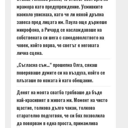
мрамора като предупреждение. Усмивките
наоколо увиснаха, като че ли някой дръпна
завеса пред лицата им. Паула още държеше
микрофона, а Ричард се наслаждаваше на
собствената си шега с самодоволството на
човек, който вярва, че светът е неговата
лична сцена.
„Съгласна съм…“ прошепна Олга, сякаш
поверяваше думите си на въздуха, който се
плъзгаше по кожата ѝ като обещание.
Денят на моята сватба трябваше да бъде
най-красивият в живота ми. Момент на чисто
щастие, толкова дълго чакан, толкова
старателно подготвян, че си бях позволила
да повярвам в една проста, примамлива