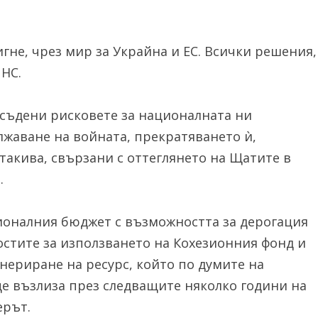
гне, чрез мир за Украйна и ЕС. Всички решения,
 НС.
бсъдени рисковете за националната ни
лжаване на войната, прекратяването ѝ,
 такива, свързани с оттеглянето на Щатите в
.
ионалния бюджет с възможността за дерогация
остите за използването на Кохезионния фонд и
нериране на ресурс, който по думите на
е възлиза през следващите няколко години на
ерът.