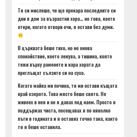
Тя си мислеше, че ще прекара последните си
дни в дом за възрастни хора… но това, което
откри, когато отвори очи, я остави без думи.
В църквата беше тихо, но не онова
спокойствие, което лекува, а тишина, която
тежи върху раменете и кара хората да
преглъщат сълзите си на сухо.
Когато майка ми почина, тя ми остави къщата
край езерото. Това място беше свято. Не
живеех в нея и не я давах под наем. Просто я
поддържах чиста, посещавах я по няколко
пъти в годината и я оставях точно така, както
тя я беше оставила.