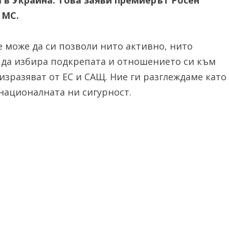
 в Украйна. Това заяви премиерът Росен
в МС.
е може да си позволи нито активно, нито
а да избира подкрепата и отношението си към
изразяват от ЕС и САЩ. Ние ги разглеждаме като
националната ни сигурност.