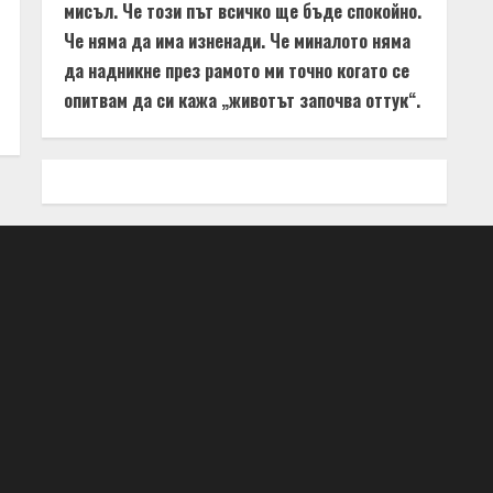
мисъл. Че този път всичко ще бъде спокойно.
Че няма да има изненади. Че миналото няма
да надникне през рамото ми точно когато се
опитвам да си кажа „животът започва оттук“.