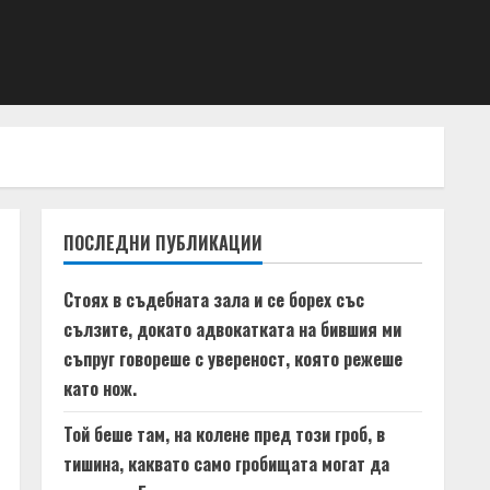
ПОСЛЕДНИ ПУБЛИКАЦИИ
Стоях в съдебната зала и се борех със
сълзите, докато адвокатката на бившия ми
съпруг говореше с увереност, която режеше
като нож.
Той беше там, на колене пред този гроб, в
тишина, каквато само гробищата могат да