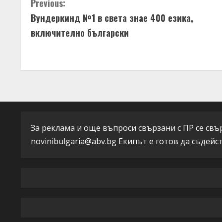
C
Previous:
Вундеркинд №1 в света знае 400 езика,
o
включително български
n
t
i
n
u
За реклама и още въпроси свързани с ПР се свърж
novinibulgaria@abv.bg
Екипът е готов да съдейс
e
R
e
a