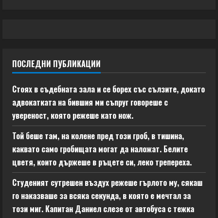
ПОСЛЕДНИ ПУБЛИКАЦИИ
Стоях в съдебната зала и се борех със сълзите, докато
адвокатката на бившия ми съпруг говореше с
увереност, която режеше като нож.
Той беше там, на колене пред този гроб, в тишина,
каквато само гробищата могат да наложат. Белите
цветя, които държеше в ръцете си, леко трепереха.
Студеният сутрешен въздух режеше гърлото му, сякаш
го наказваше за всяка секунда, в която е мечтал за
този миг. Капитан Даниел слезе от автобуса с тежка