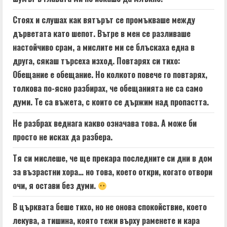
Стоях и слушах как вятърът се промъкваше между
дърветата като шепот. Вътре в мен се разливаше
настойчиво срам, а мислите ми се блъскаха една в
друга, сякаш търсеха изход. Повтарях си тихо:
Обещание е обещание. Но колкото повече го повтарях,
толкова по-ясно разбирах, че обещанията не са само
думи. Те са въжета, с които се държим над пропастта.
Не разбрах веднага какво означава това. А може би
просто не исках да разбера.
Тя си мислеше, че ще прекара последните си дни в дом
за възрастни хора… но това, което откри, когато отвори
очи, я остави без думи.
В църквата беше тихо, но не онова спокойствие, което
лекува, а тишина, която тежи върху раменете и кара