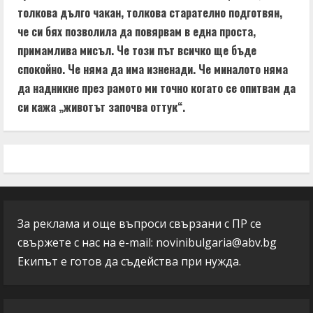
толкова дълго чакан, толкова старателно подготвян,
че си бях позволила да повярвам в една проста,
примамлива мисъл. Че този път всичко ще бъде
спокойно. Че няма да има изненади. Че миналото няма
да надникне през рамото ми точно когато се опитвам да
си кажа „животът започва оттук“.
За реклама и още въпроси свързани с ПР се
свържете с нас на e-mail:
novinibulgaria@abv.bg
Екипът е готов да съдейства при нужда.