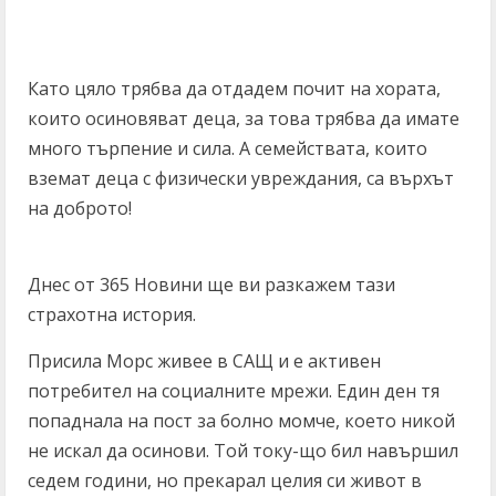
Като цяло трябва да отдадем почит на хората,
които осиновяват деца, за това трябва да имате
много търпение и сила. А семействата, които
вземат деца с физически увреждания, са върхът
на доброто!
Днес от 365 Новини ще ви разкажем тази
страхотна история.
Присила Морс живее в САЩ и е активен
потребител на социалните мрежи. Един ден тя
попаднала на пост за болно момче, което никой
не искал да осинови. Той току-що бил навършил
седем години, но прекарал целия си живот в