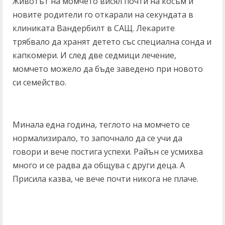
Животът на момчето висял почти на косъм и
новите родители го откарали на секундата в
клиниката Вандербилт в САЩ. Лекарите
трябвало да хранят детето със специална сонда и
капкомери. И след две седмици лечение,
момчето можело да бъде заведено при новото
си семейство.
Минала една година, теглото на момчето се
нормализирало, то започнало да се учи да
говори и вече постига успехи. Райън се усмихва
много и се радва да общува с други деца. А
Присила казва, че вече почти никога не плаче.