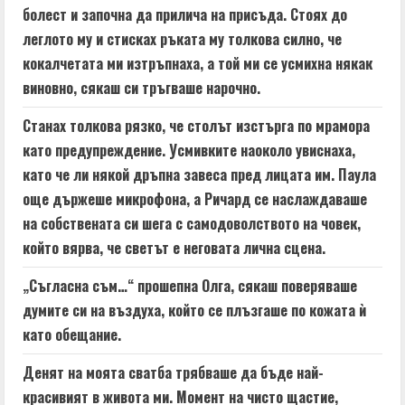
болест и започна да прилича на присъда. Стоях до
леглото му и стисках ръката му толкова силно, че
кокалчетата ми изтръпнаха, а той ми се усмихна някак
виновно, сякаш си тръгваше нарочно.
Станах толкова рязко, че столът изстърга по мрамора
като предупреждение. Усмивките наоколо увиснаха,
като че ли някой дръпна завеса пред лицата им. Паула
още държеше микрофона, а Ричард се наслаждаваше
на собствената си шега с самодоволството на човек,
който вярва, че светът е неговата лична сцена.
„Съгласна съм…“ прошепна Олга, сякаш поверяваше
думите си на въздуха, който се плъзгаше по кожата ѝ
като обещание.
Денят на моята сватба трябваше да бъде най-
красивият в живота ми. Момент на чисто щастие,