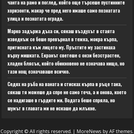
чанта на рамо и поглед, който още търсеше пустинните
хоризонти, макар че пред него имаше само познатата
улица и познатата ограда.
Марко задържа дъха си, сякаш въздухът в стаята
изведнъж се беше превърнал в тежка, мокра кърпа,
притисната към лицето му. Пръстите му застинаха
върху мишката. Екранът светеше с онзи безстрастен,
хладен блясък, който обикновено не означава нищо, но
тази нощ означаваше всичко.
Седях на ръба на ваната и стисках кърпа в ръце така,
сякаш тя можеше да спре не само теча, а и онова, което
се надигаше в гърдите ми. Водата беше спряла, но
шумът в главата ми не искаше да млъкне.
Copyright © All rights reserved.
|
MoreNews
by AF themes.