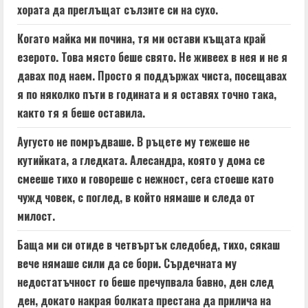
хората да преглъщат сълзите си на сухо.
Когато майка ми почина, тя ми остави къщата край
езерото. Това място беше свято. Не живеех в нея и не я
давах под наем. Просто я поддържах чиста, посещавах
я по няколко пъти в годината и я оставях точно така,
както тя я беше оставила.
Аугусто не помръдваше. В ръцете му тежеше не
кутийката, а гледката. Алесандра, която у дома се
смееше тихо и говореше с нежност, сега стоеше като
чужд човек, с поглед, в който нямаше и следа от
милост.
Баща ми си отиде в четвъртък следобед, тихо, сякаш
вече нямаше сили да се бори. Сърдечната му
недостатъчност го беше пречупвала бавно, ден след
ден, докато накрая болката престана да прилича на