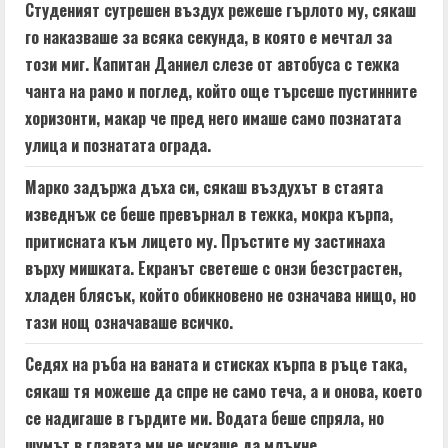
Студеният сутрешен въздух режеше гърлото му, сякаш
i
го наказваше за всяка секунда, в която е мечтал за
n
този миг. Капитан Даниел слезе от автобуса с тежка
чанта на рамо и поглед, който още търсеше пустинните
g
хоризонти, макар че пред него имаше само познатата
улица и познатата ограда.
Марко задържа дъха си, сякаш въздухът в стаята
изведнъж се беше превърнал в тежка, мокра кърпа,
притисната към лицето му. Пръстите му застинаха
върху мишката. Екранът светеше с онзи безстрастен,
хладен блясък, който обикновено не означава нищо, но
тази нощ означаваше всичко.
Седях на ръба на ваната и стисках кърпа в ръце така,
сякаш тя можеше да спре не само теча, а и онова, което
се надигаше в гърдите ми. Водата беше спряла, но
шумът в главата ми не искаше да млъкне.