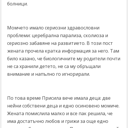
болници.
Момчето имало сериозни здравословни
проблеми: церебрална парализа, сколиоза и
сериозно забавяне на развитието. В този пост
жената прочела кратка информация за него. Там
било казано, че биологичните му родители почти
не са хранили детето, не са му обръщали
внимание и напълно го игнорирали.
По това време Присила вече имала деца: две
нейни собствени деца и едно осиновено момиче.
Жената помислила малко и все пак решила, че
има достатъчно любов и грижи за още едно