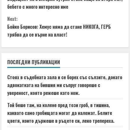
o
n
бебето с много интересно име
n
g
Next:
t
Бойко Борисов: Хемус няма да стане НИКОГА, ГЕРБ
трябва да се върне на власт!
i
n
ПОСЛЕДНИ ПУБЛИКАЦИИ
u
e
Стоях в съдебната зала и се борех със сълзите, докато
адвокатката на бившия ми съпруг говореше с
R
увереност, която режеше като нож.
e
Той беше там, на колене пред този гроб, в тишина,
a
каквато само гробищата могат да наложат. Белите
цветя, които държеше в ръцете си, леко трепереха.
d