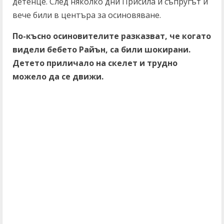
детенце. След няколко дни Присила и съпругът й
вече били в центъра за осиновяване.
По-късно осиновителите разказват, че когато
видели бебето Райън, са били шокирани.
Детето приличало на скелет и трудно
можело да се движи.