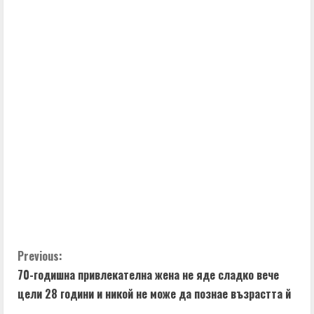
t
i
n
u
e
R
e
a
d
C
Previous:
i
70-годишна привлекателна жена не яде сладко вече
o
n
цели 28 години и никой не може да познае възрастта й