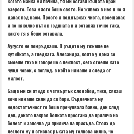
Когато майка ми почина, тя ми остави къщата край
езерото. Това място беше свято. Не живеех в нея и не я
давах под наем. Просто я поддържах чиста, посещавах
я по няколко пъти в годината и я оставях точно така,
както тя я беше оставила.
Аугусто не помръдваше. В ръцете му тежеше не
кутийката, а гледката. Алесандра, която у дома се
смееше тихо и говореше с нежност, сега стоеше като
чужд човек, с поглед, в който нямаше и следа от
милост.
Баща ми си отиде в четвъртък следобед, тихо, сякаш
вече нямаше сили да се бори. Сърдечната му
недостатъчност го беше пречупвала бавно, ден след
ден, докато накрая болката престана да прилича на
болест и започна да прилича на присъда. Стоях до
леглото му и стисках ръката му толкова силно, че