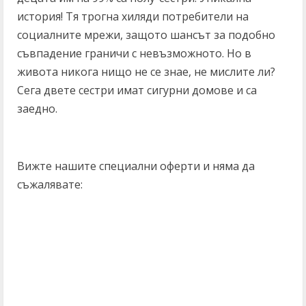
история! Тя трогна хиляди потребители на
социалните мрежи, защото шансът за подобно
съвпадение граничи с невъзможното. Но в
живота никога нищо не се знае, не мислите ли?
Сега двете сестри имат сигурни домове и са
заедно.
Вижте нашите специални оферти и няма да
съжалявате:
C
o
n