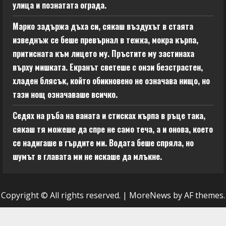
улица и познатата ограда.
Марко задържа дъха си, сякаш въздухът в стаята
изведнъж се беше превърнал в тежка, мокра кърпа,
притисната към лицето му. Пръстите му застинаха
върху мишката. Екранът светеше с онзи безстрастен,
хладен блясък, който обикновено не означава нищо, но
тази нощ означаваше всичко.
Седях на ръба на ваната и стисках кърпа в ръце така,
сякаш тя можеше да спре не само теча, а и онова, което
се надигаше в гърдите ми. Водата беше спряла, но
шумът в главата ми не искаше да млъкне.
Copyright © All rights reserved.
|
MoreNews
by AF themes.