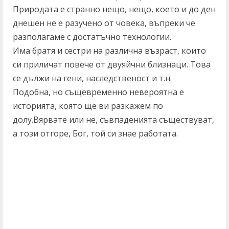
Природата е странно нещо, нещо, което и до ден
днешен не е разучено от човека, въпреки че
разполагаме с достатъчно технологии.
Има братя и сестри на различна възраст, които
си приличат повече от двуяйчни близнаци. Това
се дължи на гени, наследственост и т.н.
Подобна, но същевременно невероятна е
историята, която ще ви разкажем по
долу.Вярвате или не, съвпаденията съществуват,
а този отгоре, Бог, той си знае работата.