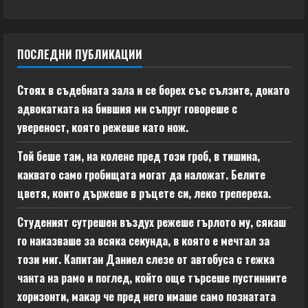
ПОСЛЕДНИ ПУБЛИКАЦИИ
Стоях в съдебната зала и се борех със сълзите, докато
адвокатката на бившия ми съпруг говореше с
увереност, която режеше като нож.
Той беше там, на колене пред този гроб, в тишина,
каквато само гробищата могат да наложат. Белите
цветя, които държеше в ръцете си, леко трепереха.
Студеният сутрешен въздух режеше гърлото му, сякаш
го наказваше за всяка секунда, в която е мечтал за
този миг. Капитан Даниел слезе от автобуса с тежка
чанта на рамо и поглед, който още търсеше пустинните
хоризонти, макар че пред него имаше само познатата