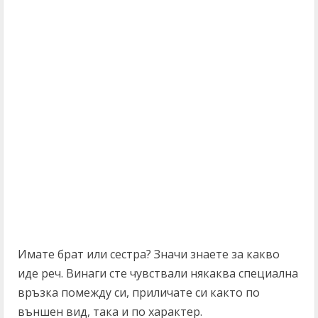
Имате брат или сестра? Значи знаете за какво
иде реч. Винаги сте чувствали някаква специална
връзка помежду си, приличате си както по
външен вид, така и по характер.