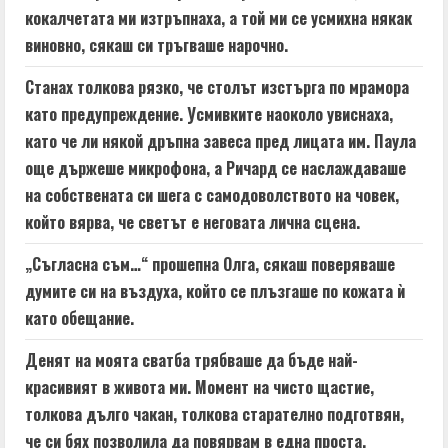
кокалчетата ми изтръпнаха, а той ми се усмихна някак
виновно, сякаш си тръгваше нарочно.
Станах толкова рязко, че столът изстърга по мрамора
като предупреждение. Усмивките наоколо увиснаха,
като че ли някой дръпна завеса пред лицата им. Паула
още държеше микрофона, а Ричард се наслаждаваше
на собствената си шега с самодоволството на човек,
който вярва, че светът е неговата лична сцена.
„Съгласна съм…“ прошепна Олга, сякаш поверяваше
думите си на въздуха, който се плъзгаше по кожата ѝ
като обещание.
Денят на моята сватба трябваше да бъде най-
красивият в живота ми. Момент на чисто щастие,
толкова дълго чакан, толкова старателно подготвян,
че си бях позволила да повярвам в една проста,