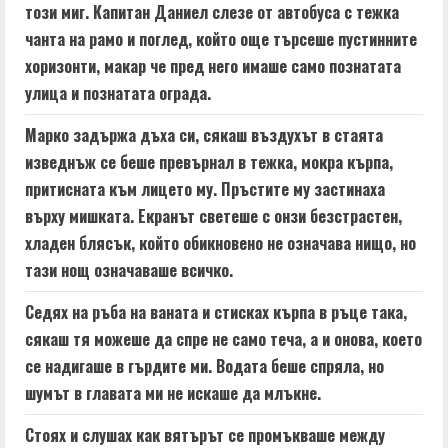
n
този миг. Капитан Даниел слезе от автобуса с тежка
чанта на рамо и поглед, който още търсеше пустинните
g
хоризонти, макар че пред него имаше само познатата
улица и познатата ограда.
Марко задържа дъха си, сякаш въздухът в стаята
изведнъж се беше превърнал в тежка, мокра кърпа,
притисната към лицето му. Пръстите му застинаха
върху мишката. Екранът светеше с онзи безстрастен,
хладен блясък, който обикновено не означава нищо, но
тази нощ означаваше всичко.
Седях на ръба на ваната и стисках кърпа в ръце така,
сякаш тя можеше да спре не само теча, а и онова, което
се надигаше в гърдите ми. Водата беше спряла, но
шумът в главата ми не искаше да млъкне.
Стоях и слушах как вятърът се промъкваше между