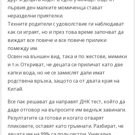
първия ден малките момиченца стават
неразделни приятелки.
Техните родители с удоволствие ги наблюдават
как си играят, но и през това време започват да
виждат все повече и все повече прилики
помежду им.
Освен на външен вид, така и по жестове, мимики
и т.н. Откриват, че децата си приличат като две
капки вода, но не се замислят дали имат
родствена връзка, защото са от двата края на
Китай.
Все пак решават да направят ДНК тест, който да
даде отговор на въпросите им веднъж завинаги.
Резултатите са готови и когато отварят
пликовете, оставят като гръмнати. Разбират, че
децата им на 99% са полу-сестри. Уникална