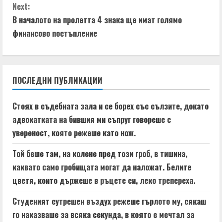
n
g
Next:
t
В началото на пролетта 4 знака ще имат голямо
финансово постъпление
i
n
ПОСЛЕДНИ ПУБЛИКАЦИИ
u
e
Стоях в съдебната зала и се борех със сълзите, докато
адвокатката на бившия ми съпруг говореше с
R
увереност, която режеше като нож.
e
Той беше там, на колене пред този гроб, в тишина,
a
каквато само гробищата могат да наложат. Белите
цветя, които държеше в ръцете си, леко трепереха.
d
Студеният сутрешен въздух режеше гърлото му, сякаш
i
го наказваше за всяка секунда, в която е мечтал за