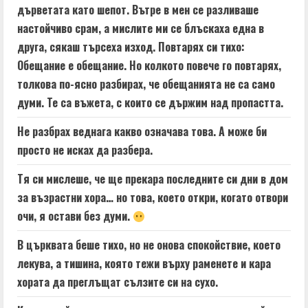
дърветата като шепот. Вътре в мен се разливаше
настойчиво срам, а мислите ми се блъскаха една в
друга, сякаш търсеха изход. Повтарях си тихо:
Обещание е обещание. Но колкото повече го повтарях,
толкова по-ясно разбирах, че обещанията не са само
думи. Те са въжета, с които се държим над пропастта.
Не разбрах веднага какво означава това. А може би
просто не исках да разбера.
Тя си мислеше, че ще прекара последните си дни в дом
за възрастни хора… но това, което откри, когато отвори
очи, я остави без думи.
В църквата беше тихо, но не онова спокойствие, което
лекува, а тишина, която тежи върху раменете и кара
хората да преглъщат сълзите си на сухо.