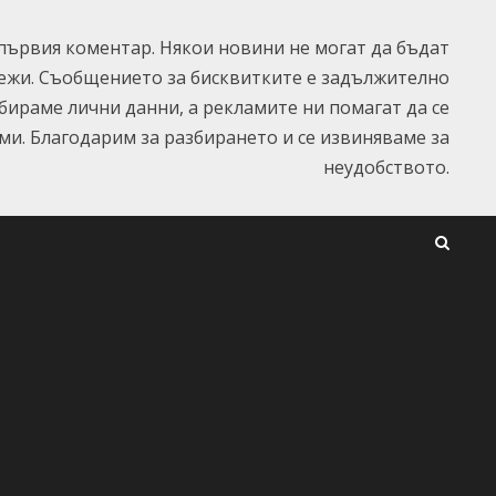
ървия коментар. Някои новини не могат да бъдат
ежи. Съобщението за бисквитките е задължително
ъбираме лични данни, а рекламите ни помагат да се
и. Благодарим за разбирането и се извиняваме за
неудобството.