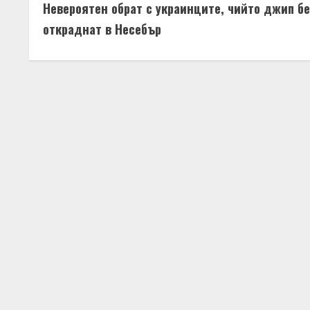
Невероятен обрат с украинците, чийто джип бе
o
откраднат в Несебър
n
t
i
n
u
e
R
e
a