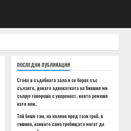
ПОСЛЕДНИ ПУБЛИКАЦИИ
Стоях в съдебната зала и се борех със
сълзите, докато адвокатката на бившия ми
съпруг говореше с увереност, която режеше
като нож.
Той беше там, на колене пред този гроб, в
тишина, каквато само гробищата могат да