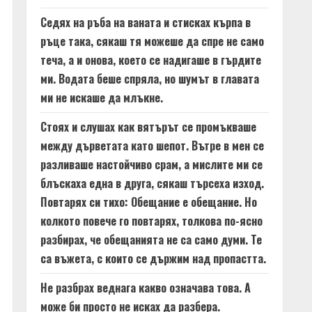
Седях на ръба на ваната и стисках кърпа в
ръце така, сякаш тя можеше да спре не само
теча, а и онова, което се надигаше в гърдите
ми. Водата беше спряла, но шумът в главата
ми не искаше да млъкне.
Стоях и слушах как вятърът се промъкваше
между дърветата като шепот. Вътре в мен се
разливаше настойчиво срам, а мислите ми се
блъскаха една в друга, сякаш търсеха изход.
Повтарях си тихо: Обещание е обещание. Но
колкото повече го повтарях, толкова по-ясно
разбирах, че обещанията не са само думи. Те
са въжета, с които се държим над пропастта.
Не разбрах веднага какво означава това. А
може би просто не исках да разбера.