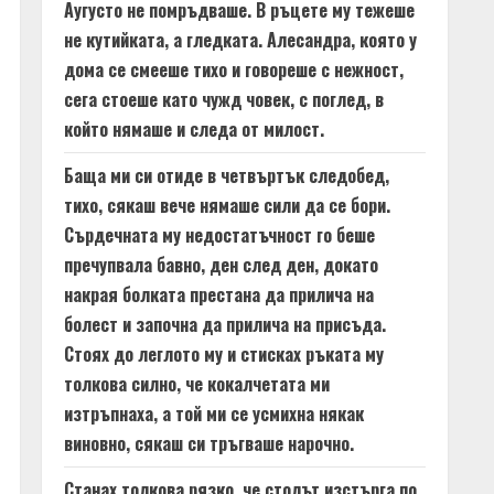
Аугусто не помръдваше. В ръцете му тежеше
не кутийката, а гледката. Алесандра, която у
дома се смееше тихо и говореше с нежност,
сега стоеше като чужд човек, с поглед, в
който нямаше и следа от милост.
Баща ми си отиде в четвъртък следобед,
тихо, сякаш вече нямаше сили да се бори.
Сърдечната му недостатъчност го беше
пречупвала бавно, ден след ден, докато
накрая болката престана да прилича на
болест и започна да прилича на присъда.
Стоях до леглото му и стисках ръката му
толкова силно, че кокалчетата ми
изтръпнаха, а той ми се усмихна някак
виновно, сякаш си тръгваше нарочно.
Станах толкова рязко, че столът изстърга по