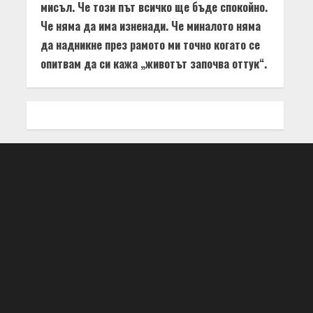
мисъл. Че този път всичко ще бъде спокойно.
Че няма да има изненади. Че миналото няма
да надникне през рамото ми точно когато се
опитвам да си кажа „животът започва оттук“.