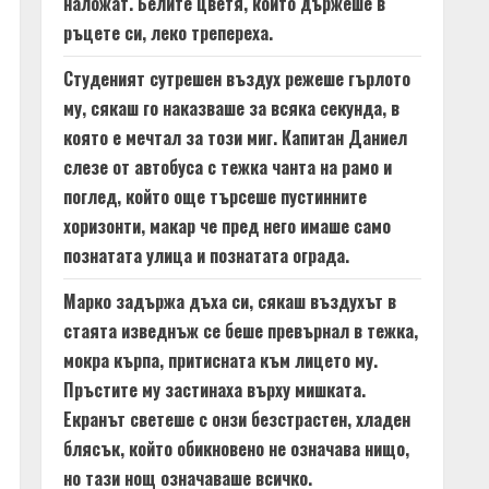
наложат. Белите цветя, които държеше в
ръцете си, леко трепереха.
Студеният сутрешен въздух режеше гърлото
му, сякаш го наказваше за всяка секунда, в
която е мечтал за този миг. Капитан Даниел
слезе от автобуса с тежка чанта на рамо и
поглед, който още търсеше пустинните
хоризонти, макар че пред него имаше само
познатата улица и познатата ограда.
Марко задържа дъха си, сякаш въздухът в
стаята изведнъж се беше превърнал в тежка,
мокра кърпа, притисната към лицето му.
Пръстите му застинаха върху мишката.
Екранът светеше с онзи безстрастен, хладен
блясък, който обикновено не означава нищо,
но тази нощ означаваше всичко.