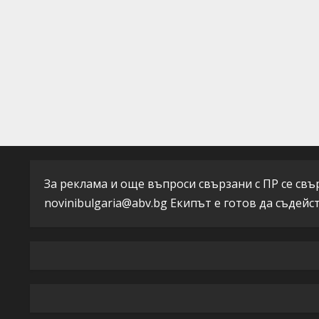
d
i
n
g
За реклама и още въпроси свързани с ПР се свърж
novinibulgaria@abv.bg
Екипът е готов да съдейс