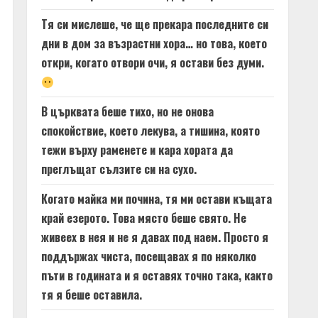
Тя си мислеше, че ще прекара последните си
дни в дом за възрастни хора… но това, което
откри, когато отвори очи, я остави без думи.
В църквата беше тихо, но не онова
спокойствие, което лекува, а тишина, която
тежи върху раменете и кара хората да
преглъщат сълзите си на сухо.
Когато майка ми почина, тя ми остави къщата
край езерото. Това място беше свято. Не
живеех в нея и не я давах под наем. Просто я
поддържах чиста, посещавах я по няколко
пъти в годината и я оставях точно така, както
тя я беше оставила.