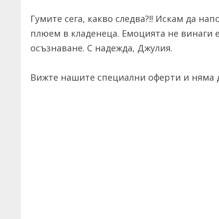
Гумите сега, какво следва?!! Искам да на
плюем в кладенеца. Емоцията не винаги е
осъзнаване. С надежда, Джулия.
Вижте нашите специални оферти и няма д
C
o
n
t
i
n