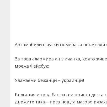
Автомобили с руски номера са осъмнали с
За това алармира англичанка, която живее
мрежа Фейсбук:
Уважаеми бежанци – украинци!
България и град Банско ви приеха доста т
държите така – през нощта масово рязаха