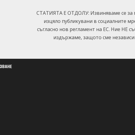
СТАТИЯТА Е ОТДОЛУ: Извиняваме се за п
изцяло публикувани в социалните мр
съгласно нов регламент на ЕС. Ние НЕ с
издържаме, защото сме независим
ЛЗВАНЕ