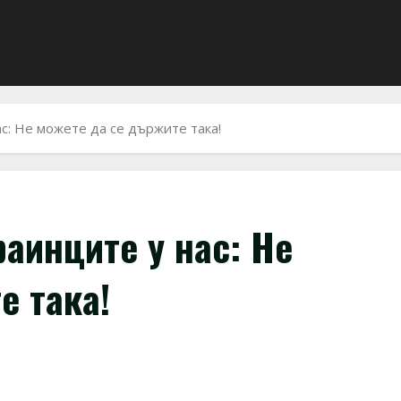
с: Не можете да се държите така!
аинците у нас: Не
е така!