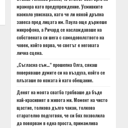
мрамора като предупреждение. Усмивките
наоколо увиснаха, като че ли някой дръпна
завеса пред лицата им. Паула още държеше
микрофона, а Ричард се наслаждаваше на
собствената си шега с самодоволството на
човек, който вярва, че светът е неговата
лична сцена.
„Съгласна съм…“ прошепна Олга, сякаш
поверяваше думите си на въздуха, който се
плъзгаше по кожата ѝ като обещание.
Денят на моята сватба трябваше да бъде
най-красивият в живота ми. Момент на чисто
щастие, толкова дълго чакан, толкова
старателно подготвян, че си бях позволила
да повярвам в една проста, примамлива