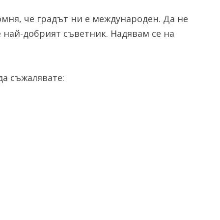
помня, че градът ни е международен. Да не
 най-добрият съветник. Надявам се на
а съжалявате: