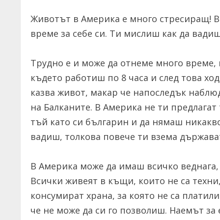
Животът в Америка е много стресиращ! В
време за себе си. Ти мислиш как да вадиш
Трудно е и може да отнеме много време, н
където работиш по 8 часа и след това ход
казва живот, макар че напоследък набл
на Балканите. В Америка не ти предлагат 
тъй като си българин и да нямаш никакво
вадиш, толкова повече ти взема държава
В Америка може да имаш всичко веднага,
Всички живеят в къщи, които не са техни,
консумират храна, за която не са платил
че не може да си го позволиш. Наемът за