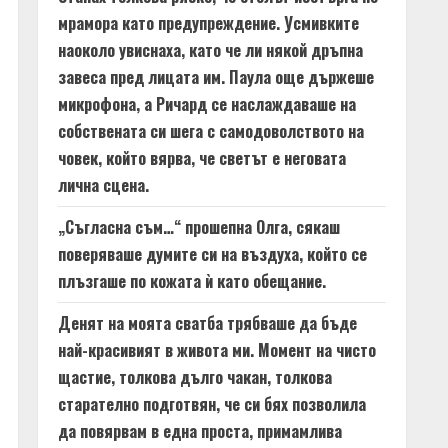
мрамора като предупреждение. Усмивките
наоколо увиснаха, като че ли някой дръпна
завеса пред лицата им. Паула още държеше
микрофона, а Ричард се наслаждаваше на
собствената си шега с самодоволството на
човек, който вярва, че светът е неговата
лична сцена.
„Съгласна съм…“ прошепна Олга, сякаш
поверяваше думите си на въздуха, който се
плъзгаше по кожата ѝ като обещание.
Денят на моята сватба трябваше да бъде
най-красивият в живота ми. Момент на чисто
щастие, толкова дълго чакан, толкова
старателно подготвян, че си бях позволила
да повярвам в една проста, примамлива