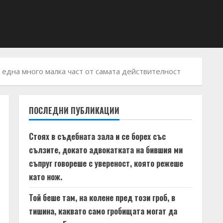
е една много малка част от самата действителност
ПОСЛЕДНИ ПУБЛИКАЦИИ
Стоях в съдебната зала и се борех със
сълзите, докато адвокатката на бившия ми
съпруг говореше с увереност, която режеше
като нож.
Той беше там, на колене пред този гроб, в
тишина, каквато само гробищата могат да