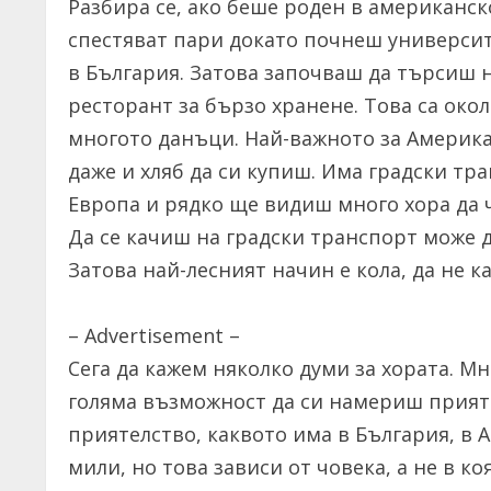
Разбира се, ако беше роден в американск
спестяват пари докато почнеш университ
в България. Затова започваш да търсиш ня
ресторант за бързо хранене. Това са окол
многото данъци. Най-важното за Америка 
даже и хляб да си купиш. Има градски тра
Европа и рядко ще видиш много хора да ч
Да се качиш на градски транспорт може да
Затова най-лесният начин е кола, да не к
– Advertisement –
Сега да кажем няколко думи за хората. М
голяма възможност да си намериш приятел
приятелство, каквото има в България, в 
мили, но това зависи от човека, а не в к