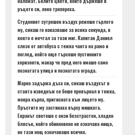
наложат. Белите цветя, които държеше в
ръцете си, леко трепереха.
Студеният сутрешен въздух режеше гърлото
му, сякаш го наказваше за всяка секунда, в
която е мечтал за този миг. Капитан Даниел
слезе от автобуса с тежка чанта на рамо и
поглед, който още търсеше пустинните
хоризонти, макар че пред него имаше само
познатата улица и познатата ограда.
Марко задържа дъха си, сякаш въздухът в
стаята изведнъж се беше превърнал в тежка,
мокра кърпа, притисната към лицето му.
Пръстите му застинаха върху мишката.
Екранът светеше с онзи безстрастен, хладен
блясък, който обикновено не означава нищо,
но тази нощ означаваше всичко.