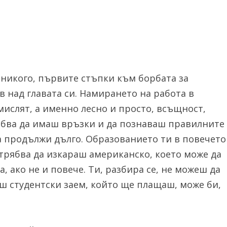
 никого, първите стъпки към борбата за
 над главата си. Намирането на работа в
мислят, а именно лесно и просто, всъщност,
рябва да имаш връзки и да познаваш правилните
да продължи дълго. Образованието ти в повечето
е трябва да изкараш американско, което може да
на, ако не и повече. Ти, разбира се, не можеш да
иш студентски заем, който ще плащаш, може би,