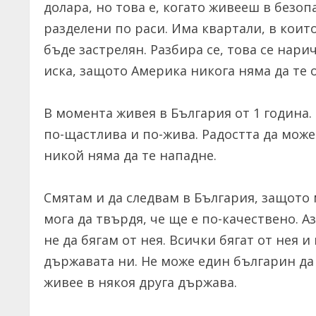
долара, но това е, когато живееш в безоп
разделени по раси. Има квартали, в коит
бъде застрелян. Разбира се, това се нари
иска, защото Америка никога няма да те 
В момента живея в България от 1 година. 
по-щастлива и по-жива. Радостта да мож
никой няма да те нападне.
Смятам и да следвам в България, защото 
мога да твърдя, че ще е по-качествено. Аз
не да бягам от нея. Всички бягат от нея 
държавата ни. Не може един българин да е
живее в някоя друга държава.