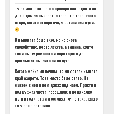
Тя си мислеше, че ще прекара последните си
дни в дом за възрастни хора… но това, което
откри, когато отвори очи, я остави без думи.
В църквата беше тихо, но не онова
спокойствие, което лекува, а тишина, която
тежи върху раменете и кара хората да
преглъщат сълзите си на сухо.
Когато майка ми почина, тя ми остави къщата
край езерото. Това място беше свято. Не
живеех в нея и не я давах под наем. Просто я
поддържах чиста, посещавах я по няколко
пъти в годината и я оставях точно така, както
тя я беше оставила.