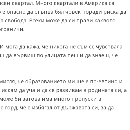
асен квартал. Много квартали в Америка са
о е опасно да стъпва бял човек поради риска да
ча свобода! Всеки може да си прави каквото
ограничи.
И мога да кажа, че никога не съм се чувствала
еш да вървиш по улицата пеш и да знаеш, че
мисля, че образованието ми ще е по-евтино и
 искам да уча и да се развивам в родината си, а
и може би затова има много пропуски в
 горд, че е избягал от държавата си, за да