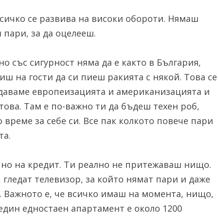
сичко се развива на високи обороти. Нямаш
 пари, за да оцелееш.
о със сигурност няма да е както в България,
иш на гости да си пиеш ракията с някой. Това се
юдаваме европеизацията и американизацията и
това. Там е по-важно ти да бъдеш техен роб,
 време за себе си. Все пак колкото повече пари
та.
 но на кредит. Ти реално не притежаваш нищо.
 гледат телевизор, за който нямат пари и даже
и. Важното е, че всичко имаш на момента, нищо,
 един едностаен апартамент е около 1200