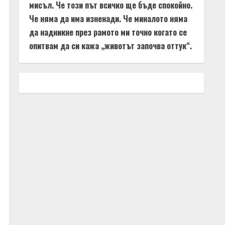
мисъл. Че този път всичко ще бъде спокойно.
Че няма да има изненади. Че миналото няма
да надникне през рамото ми точно когато се
опитвам да си кажа „животът започва оттук“.