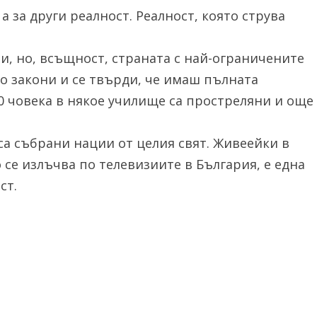
а за други реалност. Реалност, която струва
, но, всъщност, страната с най-ограничените
о закони и се твърди, че имаш пълната
20 човека в някое училище са простреляни и още
са събрани нации от целия свят. Живеейки в
о се излъчва по телевизиите в България, е една
ст.