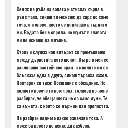
Седях на ръба на ваната и стисках кърпа в
ръце така, сякаш тя можеше да спре не само
теча, а и онова, което се надигаше в гърдите
ми. Водата беше спряла, но шумът в главата
ми не искаше да млъкне.
Стоях и слушах как вятърът се промъкваше
между дърветата като шепот. Вътре в мен се
разливаше настойчиво срам, а мислите ми се
блъскаха една в друга, сякаш търсеха изход.
Повтарях си тихо: Обещание е обещание. Но
колкото повече го повтарях, толкова по-ясно
разбирах, че обещанията не са само думи. Те
са въжета, с които се държим над пропастта.
Не разбрах веднага какво означава това. А
може би просто не исках да разбера.