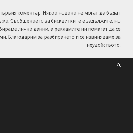
ървия коментар. Някои новини не могат да бъдат
ежи. Съобщението за бисквитките е задължително
ъбираме лични данни, а рекламите ни помагат да се
и. Благодарим за разбирането и се извиняваме за
неудобството.