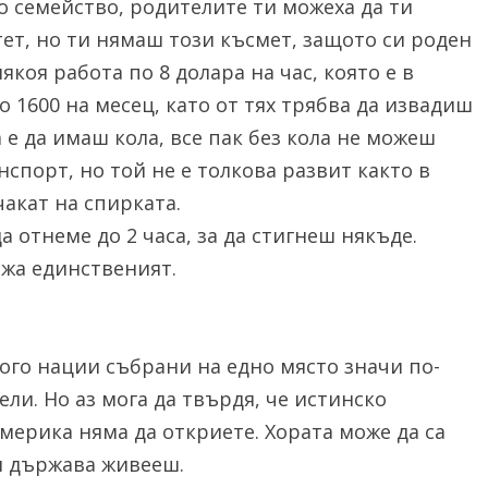
о семейство, родителите ти можеха да ти
ет, но ти нямаш този късмет, защото си роден
коя работа по 8 долара на час, която е в
о 1600 на месец, като от тях трябва да извадиш
е да имаш кола, все пак без кола не можеш
нспорт, но той не е толкова развит както в
акат на спирката.
 отнеме до 2 часа, за да стигнеш някъде.
ажа единственият.
ного нации събрани на едно място значи по-
и. Но аз мога да твърдя, че истинско
Америка няма да откриете. Хората може да са
оя държава живееш.