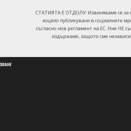
СТАТИЯТА Е ОТДОЛУ: Извиняваме се за п
изцяло публикувани в социалните мр
съгласно нов регламент на ЕС. Ние НЕ с
издържаме, защото сме независим
ЛЗВАНЕ