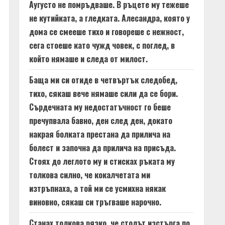
Аугусто не помръдваше. В ръцете му тежеше
не кутийката, а гледката. Алесандра, която у
дома се смееше тихо и говореше с нежност,
сега стоеше като чужд човек, с поглед, в
който нямаше и следа от милост.
Баща ми си отиде в четвъртък следобед,
тихо, сякаш вече нямаше сили да се бори.
Сърдечната му недостатъчност го беше
пречупвала бавно, ден след ден, докато
накрая болката престана да прилича на
болест и започна да прилича на присъда.
Стоях до леглото му и стисках ръката му
толкова силно, че кокалчетата ми
изтръпнаха, а той ми се усмихна някак
виновно, сякаш си тръгваше нарочно.
Станах толкова рязко, че столът изстърга по