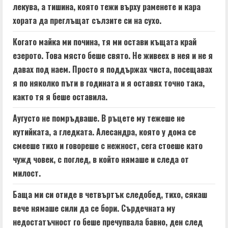
лекува, а тишина, която тежи върху раменете и кара
хората да преглъщат сълзите си на сухо.
Когато майка ми почина, тя ми остави къщата край
езерото. Това място беше свято. Не живеех в нея и не я
давах под наем. Просто я поддържах чиста, посещавах
я по няколко пъти в годината и я оставях точно така,
както тя я беше оставила.
Аугусто не помръдваше. В ръцете му тежеше не
кутийката, а гледката. Алесандра, която у дома се
смееше тихо и говореше с нежност, сега стоеше като
чужд човек, с поглед, в който нямаше и следа от
милост.
Баща ми си отиде в четвъртък следобед, тихо, сякаш
вече нямаше сили да се бори. Сърдечната му
недостатъчност го беше пречупвала бавно, ден след