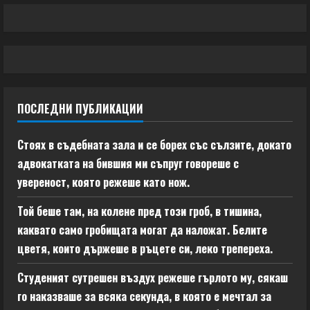
ПОСЛЕДНИ ПУБЛИКАЦИИ
Стоях в съдебната зала и се борех със сълзите, докато
адвокатката на бившия ми съпруг говореше с
увереност, която режеше като нож.
Той беше там, на колене пред този гроб, в тишина,
каквато само гробищата могат да наложат. Белите
цветя, които държеше в ръцете си, леко трепереха.
Студеният сутрешен въздух режеше гърлото му, сякаш
го наказваше за всяка секунда, в която е мечтал за