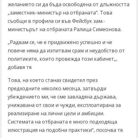
желанието си да бъда освободена от длъжността
„заместник-министър на отбраната“. Това
съобщи в профила си във Фейсбук зам.-
министърът на отбраната Ралица Симеонова.
„Радвам се, че е придвижено успешно и че
повече няма да изпитвам срам и неудобство от
политиките, които провежда този кабинет„,
добавя тя.
Това, на което станах свидетел през
предходните няколко месеца, затвърди
убеждението ми, че сме завладяна държава,
унижавана от свои и чужди, експлоатирана за
реализиране на лични цели и амбиции.
Системата на отбраната е много подходяща
илюстрация на подобни практики“, посочва тя.