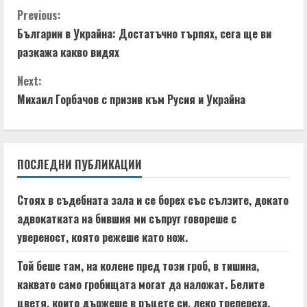
C
Previous:
Българин в Украйна: Достатъчно търпях, сега ще ви
o
разкажа какво видях
n
Next:
t
Михаил Горбачов с призив към Русия и Украйна
i
n
ПОСЛЕДНИ ПУБЛИКАЦИИ
u
Стоях в съдебната зала и се борех със сълзите, докато
e
адвокатката на бившия ми съпруг говореше с
увереност, която режеше като нож.
R
Той беше там, на колене пред този гроб, в тишина,
e
каквато само гробищата могат да наложат. Белите
цветя, които държеше в ръцете си, леко трепереха.