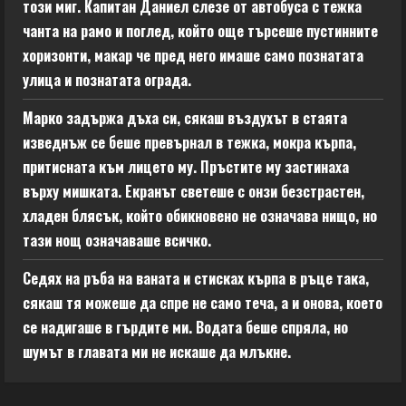
този миг. Капитан Даниел слезе от автобуса с тежка
чанта на рамо и поглед, който още търсеше пустинните
хоризонти, макар че пред него имаше само познатата
улица и познатата ограда.
Марко задържа дъха си, сякаш въздухът в стаята
изведнъж се беше превърнал в тежка, мокра кърпа,
притисната към лицето му. Пръстите му застинаха
върху мишката. Екранът светеше с онзи безстрастен,
хладен блясък, който обикновено не означава нищо, но
тази нощ означаваше всичко.
Седях на ръба на ваната и стисках кърпа в ръце така,
сякаш тя можеше да спре не само теча, а и онова, което
се надигаше в гърдите ми. Водата беше спряла, но
шумът в главата ми не искаше да млъкне.