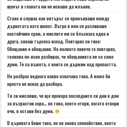
шумът в главата ми не искаше да млъкне.
Стоях и слушах как вятърът се промъкваше между
дърветата като шепот. Вътре в мен се разливаше
настойчиво срам, а мислите ми се блъскаха една в
друга, сякаш търсеха изход. Повтарях си тихо:
Обещание е обещание. Но колкото повече го повтарях,
толкова по-ясно разбирах, че обещанията не са само
думи. Те са въжета, с които се държим над пропастта.
Не разбрах веднага какво означава това. А може би
просто не исках да разбера.
Тя си мислеше, че ще прекара последните си дни в дом
за възрастни хора… но това, което откри, когато отвори
очи, я остави без думи.
В църквата беше тихо, но не онова спокойствие, което