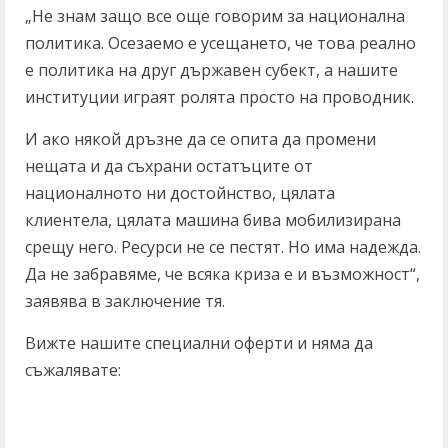
„Не знам защо все още говорим за национална
политика. Осезаемо е усещането, че това реално
е политика на друг държавен субект, а нашите
институции играят ролята просто на проводник.
И ако някой дръзне да се опита да промени
нещата и да съхрани остатъците от
националното ни достойнство, цялата
клиентела, цялата машина бива мобилизирана
срещу него. Ресурси не се пестят. Но има надежда.
Да не забравяме, че всяка криза е и възможност“,
заявява в заключение тя.
Вижте нашите специални оферти и няма да
съжалявате: