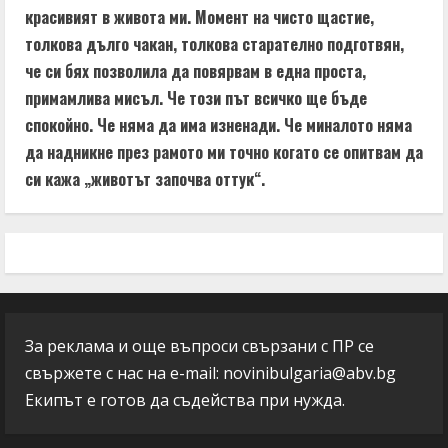
красивият в живота ми. Момент на чисто щастие,
толкова дълго чакан, толкова старателно подготвян,
че си бях позволила да повярвам в една проста,
примамлива мисъл. Че този път всичко ще бъде
спокойно. Че няма да има изненади. Че миналото няма
да надникне през рамото ми точно когато се опитвам да
си кажа „животът започва оттук“.
За реклама и още въпроси свързани с ПР се
свържете с нас на e-mail:
novinibulgaria@abv.bg
Екипът е готов да съдейства при нужда.