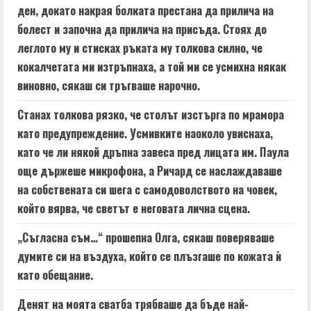
ден, докато накрая болката престана да прилича на
болест и започна да прилича на присъда. Стоях до
леглото му и стисках ръката му толкова силно, че
кокалчетата ми изтръпнаха, а той ми се усмихна някак
виновно, сякаш си тръгваше нарочно.
Станах толкова рязко, че столът изстърга по мрамора
като предупреждение. Усмивките наоколо увиснаха,
като че ли някой дръпна завеса пред лицата им. Паула
още държеше микрофона, а Ричард се наслаждаваше
на собствената си шега с самодоволството на човек,
който вярва, че светът е неговата лична сцена.
„Съгласна съм…“ прошепна Олга, сякаш поверяваше
думите си на въздуха, който се плъзгаше по кожата ѝ
като обещание.
Денят на моята сватба трябваше да бъде най-