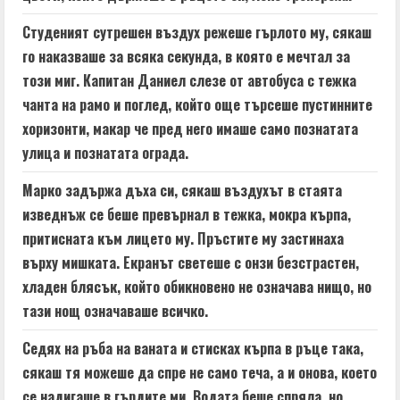
a
d
Студеният сутрешен въздух режеше гърлото му, сякаш
го наказваше за всяка секунда, в която е мечтал за
i
този миг. Капитан Даниел слезе от автобуса с тежка
n
чанта на рамо и поглед, който още търсеше пустинните
хоризонти, макар че пред него имаше само познатата
g
улица и познатата ограда.
Марко задържа дъха си, сякаш въздухът в стаята
изведнъж се беше превърнал в тежка, мокра кърпа,
притисната към лицето му. Пръстите му застинаха
върху мишката. Екранът светеше с онзи безстрастен,
хладен блясък, който обикновено не означава нищо, но
тази нощ означаваше всичко.
Седях на ръба на ваната и стисках кърпа в ръце така,
сякаш тя можеше да спре не само теча, а и онова, което
се надигаше в гърдите ми. Водата беше спряла, но