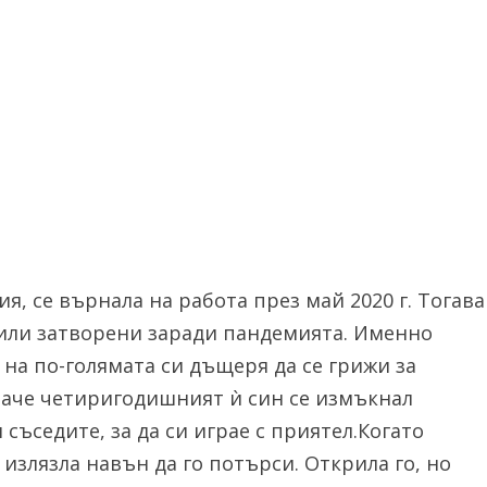
, се върнала на работа през май 2020 г. Тогава
били затворени заради пандемията. Именно
на по-голямата си дъщеря да се грижи за
баче четиригодишният ѝ син се измъкнал
съседите, за да си играе с приятел.Когато
 излязла навън да го потърси. Открила го, но