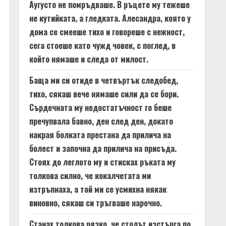
Аугусто не помръдваше. В ръцете му тежеше
не кутийката, а гледката. Алесандра, която у
дома се смееше тихо и говореше с нежност,
сега стоеше като чужд човек, с поглед, в
който нямаше и следа от милост.
Баща ми си отиде в четвъртък следобед,
тихо, сякаш вече нямаше сили да се бори.
Сърдечната му недостатъчност го беше
пречупвала бавно, ден след ден, докато
накрая болката престана да прилича на
болест и започна да прилича на присъда.
Стоях до леглото му и стисках ръката му
толкова силно, че кокалчетата ми
изтръпнаха, а той ми се усмихна някак
виновно, сякаш си тръгваше нарочно.
Станах толкова рязко, че столът изстърга по