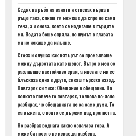
Седях на ръба на ваната и стисках кърпа в
ръце така, сякаш тя можеше да спре не само
теча, а и онова, което се надигаше в гърдите
ми. Водата беше спряла, но шумът в главата
ми не искаше да млъкне.
Стоях и слушах как вятърът се промъкваше
между дърветата като шепот. Вътре в мен се
разливаше настойчиво срам, а мислите ми се
блъскаха една в друга, сякаш търсеха изход.
Повтарях си тихо: Обещание е обещание. Но
колкото повече го повтарях, толкова по-ясно
разбирах, че обещанията не са само думи. Те
са въжета, с които се държим над пропастта.
Не разбрах веднага какво означава това. А
може би просто не исках да разбера.