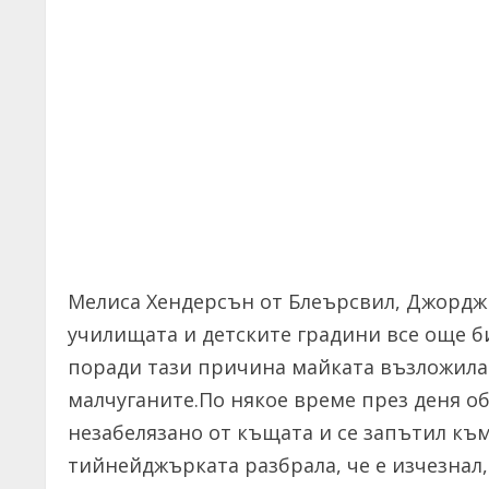
Мелиса Хендерсън от Блеърсвил, Джорджия
училищата и детските градини все още 
поради тази причина майката възложила 
малчуганите.По някое време през деня о
незабелязано от къщата и се запътил към 
тийнейджърката разбрала, че е изчезнал,