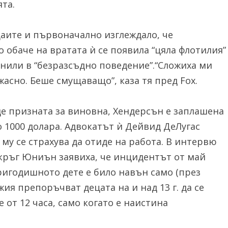
ята.
аите и първоначално изглеждало, че
обаче на вратата ѝ се появила “цяла флотилия”
инили в “безразсъдно поведение”.“Сложиха ми
жасно. Беше смущаващо”, каза тя пред Fox.
де призната за виновна, Хендерсън е заплашена
о 1000 долара. Адвокатът ѝ Дейвид ДеЛугас
 му се страхува да отиде на работа. В интервю
окръг Юниън заявиха, че инцидентът от май
иригодишното дете е било навън само (през
ия препоръчват децата на и над 13 г. да се
е от 12 часа, само когато е наистина