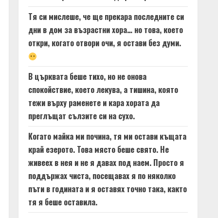
Тя си мислеше, че ще прекара последните си
дни в дом за възрастни хора… но това, което
откри, когато отвори очи, я остави без думи.
В църквата беше тихо, но не онова
спокойствие, което лекува, а тишина, която
тежи върху раменете и кара хората да
преглъщат сълзите си на сухо.
Когато майка ми почина, тя ми остави къщата
край езерото. Това място беше свято. Не
живеех в нея и не я давах под наем. Просто я
поддържах чиста, посещавах я по няколко
пъти в годината и я оставях точно така, както
тя я беше оставила.