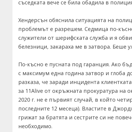
съседката вече се била обадила в полици
Хендерсън обяснила ситуацията на полиц
проблемът е разрешем. Седмица по-късно 
служители от шерифската служба и я обв
белезници, закараха ме в затвора. Беше у
По-късно е пусната под гаранция. Ако бъ
с максимум една година затвор и глоба д
разказа, че заради инцидента клиентката
за 11Alive от окръжната прокуратура на 
2020 г. не е първият случай, в който чет
последните 12 месеца). Властите в Джордж
грижат за братята и сестрите си не повеч
необходимо.