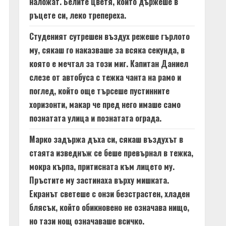
наложат. Белите цветя, които държеше в
ръцете си, леко трепереха.
Студеният сутрешен въздух режеше гърлото
му, сякаш го наказваше за всяка секунда, в
която е мечтал за този миг. Капитан Даниел
слезе от автобуса с тежка чанта на рамо и
поглед, който още търсеше пустинните
хоризонти, макар че пред него имаше само
познатата улица и познатата ограда.
Марко задържа дъха си, сякаш въздухът в
стаята изведнъж се беше превърнал в тежка,
мокра кърпа, притисната към лицето му.
Пръстите му застинаха върху мишката.
Екранът светеше с онзи безстрастен, хладен
блясък, който обикновено не означава нищо,
но тази нощ означаваше всичко.