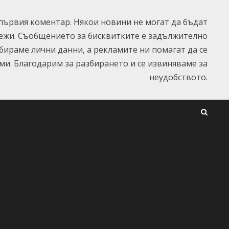
ървия коментар. Някои новини не могат да бъдат
ежи. Съобщението за бисквитките е задължително
ъбираме лични данни, а рекламите ни помагат да се
и. Благодарим за разбирането и се извиняваме за
неудобството.