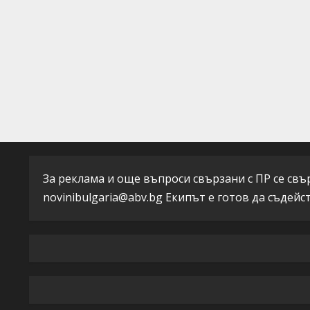
d
i
n
g
За реклама и още въпроси свързани с ПР се свърж
novinibulgaria@abv.bg
Екипът е готов да съдейс