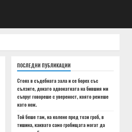
ПОСЛЕДНИ ПУБЛИКАЦИИ
Стоях в съдебната зала и се борех със
сълзите, докато адвокатката на бившия ми
съпруг говореше с увереност, която режеше
като нож.
Той беше там, на колене пред този гроб, в
тишина, каквато само гробищата могат да