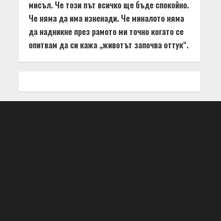
мисъл. Че този път всичко ще бъде спокойно.
Че няма да има изненади. Че миналото няма
да надникне през рамото ми точно когато се
опитвам да си кажа „животът започва оттук“.