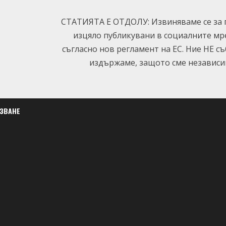
СТАТИЯТА Е ОТДОЛУ: Извиняваме се за п
изцяло публикувани в социалните мр
съгласно нов регламент на ЕС. Ние НЕ с
издържаме, защото сме независим
ЛЗВАНЕ