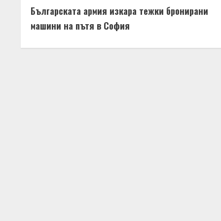
R
Българската армия изкара тежки бронирани
o
e
машини на пътя в София
n
a
t
d
i
i
n
n
u
g
e
R
e
a