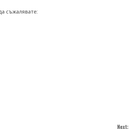
а съжалявате:
Next: