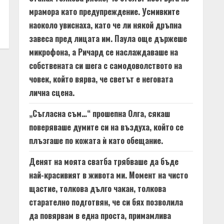
мрамора като предупреждение. Усмивките
наоколо увиснаха, като че ли някой дръпна
завеса пред лицата им. Паула още държеше
микрофона, а Ричард се наслаждаваше на
собствената си шега с самодоволството на
човек, който вярва, че светът е неговата
лична сцена.
„Съгласна съм…“ прошепна Олга, сякаш
поверяваше думите си на въздуха, който се
плъзгаше по кожата ѝ като обещание.
Денят на моята сватба трябваше да бъде
най-красивият в живота ми. Момент на чисто
щастие, толкова дълго чакан, толкова
старателно подготвян, че си бях позволила
да повярвам в една проста, примамлива