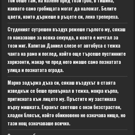
Той беше там, на колене пред този гроб, в тишина,
каквато само гробищата могат да наложат. Белите
цветя, които държеше в ръцете си, леко трепереха.
Студеният сутрешен въздух режеше гърлото му, сякаш
го наказваше за всяка секунда, в която е мечтал за
този миг. Капитан Даниел слезе от автобуса с тежка
чанта на рамо и поглед, който още търсеше пустинните
хоризонти, макар че пред него имаше само познатата
улица и познатата ограда.
Марко задържа дъха си, сякаш въздухът в стаята
изведнъж се беше превърнал в тежка, мокра кърпа,
притисната към лицето му. Пръстите му застинаха
върху мишката. Екранът светеше с онзи безстрастен,
хладен блясък, който обикновено не означава нищо, но
тази нощ означаваше всичко.