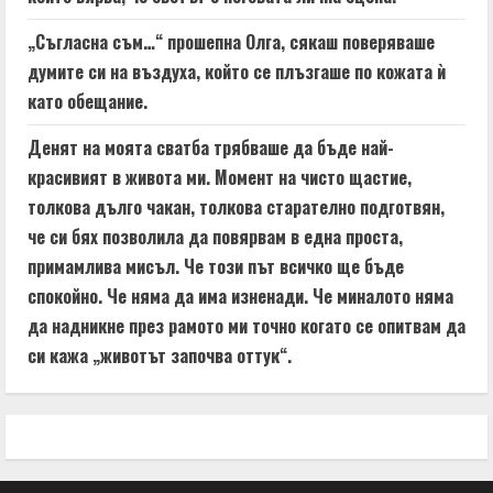
„Съгласна съм…“ прошепна Олга, сякаш поверяваше
думите си на въздуха, който се плъзгаше по кожата ѝ
като обещание.
Денят на моята сватба трябваше да бъде най-
красивият в живота ми. Момент на чисто щастие,
толкова дълго чакан, толкова старателно подготвян,
че си бях позволила да повярвам в една проста,
примамлива мисъл. Че този път всичко ще бъде
спокойно. Че няма да има изненади. Че миналото няма
да надникне през рамото ми точно когато се опитвам да
си кажа „животът започва оттук“.