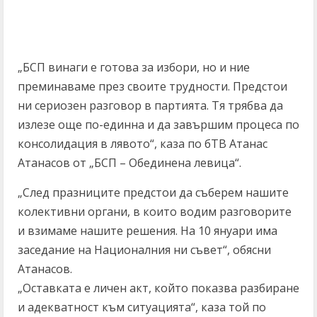
„БСП винаги е готова за избори, но и ние
преминаваме през своите трудности. Предстои
ни сериозен разговор в партията. Тя трябва да
излезе още по-единна и да завършим процеса по
консолидация в лявото“, каза по бТВ Атанас
Атанасов от „БСП – Обединена левица“.
„След празниците предстои да съберем нашите
колективни органи, в които водим разговорите
и взимаме нашите решения. На 10 януари има
заседание на Националния ни съвет“, обясни
Атанасов.
„Оставката е личен акт, който показва разбиране
и адекватност към ситуацията“, каза той по