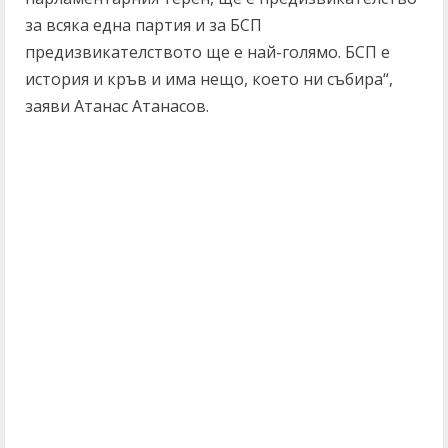
за всяка една партия и за БСП
предизвикателството ще е най-голямо. БСП е
история и кръв и има нещо, което ни събира“,
заяви Атанас Атанасов.