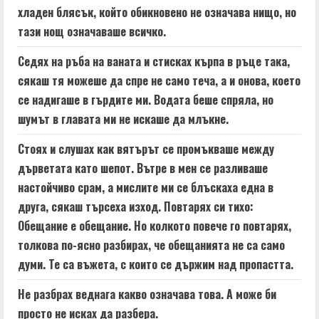
хладен блясък, който обикновено не означава нищо, но
тази нощ означаваше всичко.
Седях на ръба на ваната и стисках кърпа в ръце така,
сякаш тя можеше да спре не само теча, а и онова, което
се надигаше в гърдите ми. Водата беше спряла, но
шумът в главата ми не искаше да млъкне.
Стоях и слушах как вятърът се промъкваше между
дърветата като шепот. Вътре в мен се разливаше
настойчиво срам, а мислите ми се блъскаха една в
друга, сякаш търсеха изход. Повтарях си тихо:
Обещание е обещание. Но колкото повече го повтарях,
толкова по-ясно разбирах, че обещанията не са само
думи. Те са въжета, с които се държим над пропастта.
Не разбрах веднага какво означава това. А може би
просто не исках да разбера.