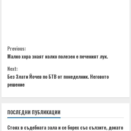
C
Previous:
Малко хора знаят колко полезен е печеният лук.
o
Next:
n
Без Злати Йочев по БТВ от понеделник. Неговото
t
решение
i
n
ПОСЛЕДНИ ПУБЛИКАЦИИ
u
Стоях в съдебната зала и се борех със сълзите, докато