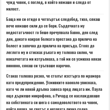
чужд човек, с поглед, в който нямаше и следа от
милост.
Баща ми си отиде в четвъртък следобед, тихо, сякаш
вече нямаше сили да се бори. Сърдечната му
недостатъчност го беше пречупвала бавно, ден след
ден, докато накрая болката престана да прилича на
болест и започна да прилича на присъда. Стоях до
леглото му и стисках ръката му толкова силно, че
кокалчетата ми изтръпнаха, а той ми се усмихна някак
виновно, сякаш си тръгваше нарочно.
Станах толкова рязко, че столът изстърга по мрамора
като предупреждение. Усмивките наоколо увиснаха,
като че ли някой дръпна завеса пред лицата им. Паула
още държеше микрофона, а Ричард се наслаждаваше
на собствената си шега с самодоволството на човек,
който вярва, че светът е неговата лична сцена.