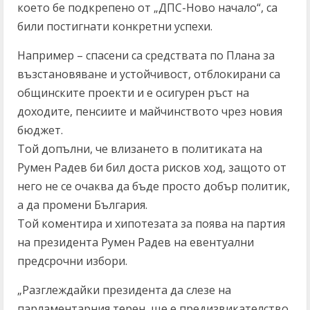
което бе подкрепено от „ДПС-Ново начало“, са
били постигнати конкретни успехи.
Например – спасени са средствата по Плана за
възстановяване и устойчивост, отблокирани са
общинските проекти и е осигурен ръст на
доходите, пенсиите и майчинството чрез новия
бюджет.
Той допълни, че влизането в политиката на
Румен Радев би бил доста рисков ход, защото от
него не се очаква да бъде просто добър политик,
а да промени България.
Той коментира и хипотезата за поява на партия
на президента Румен Радев на евентуални
предсрочни избори.
„Разглеждайки президента да слезе на
парламентарния терен, ще е предизвикателство