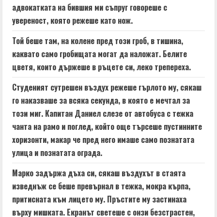
e
адвокатката на бившия ми съпруг говореше с
увереност, която режеше като нож.
R
Той беше там, на колене пред този гроб, в тишина,
e
каквато само гробищата могат да наложат. Белите
a
цветя, които държеше в ръцете си, леко трепереха.
d
Студеният сутрешен въздух режеше гърлото му, сякаш
го наказваше за всяка секунда, в която е мечтал за
i
този миг. Капитан Даниел слезе от автобуса с тежка
n
чанта на рамо и поглед, който още търсеше пустинните
хоризонти, макар че пред него имаше само познатата
g
улица и познатата ограда.
Марко задържа дъха си, сякаш въздухът в стаята
изведнъж се беше превърнал в тежка, мокра кърпа,
притисната към лицето му. Пръстите му застинаха
върху мишката. Екранът светеше с онзи безстрастен,