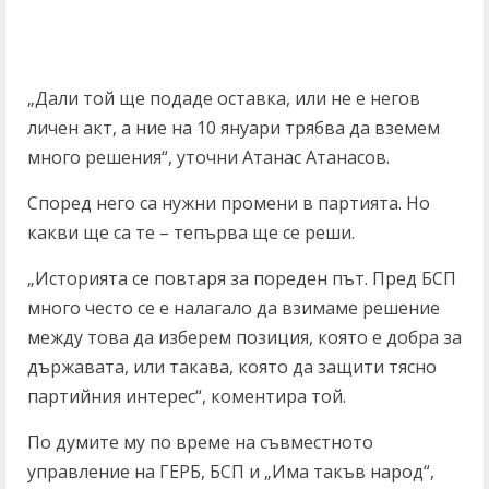
„Дали той ще подаде оставка, или не е негов
личен акт, а ние на 10 януари трябва да вземем
много решения“, уточни Атанас Атанасов.
Според него са нужни промени в партията. Но
какви ще са те – тепърва ще се реши.
„Историята се повтаря за пореден път. Пред БСП
много често се е налагало да взимаме решение
между това да изберем позиция, която е добра за
държавата, или такава, която да защити тясно
партийния интерес“, коментира той.
По думите му по време на съвместното
управление на ГЕРБ, БСП и „Има такъв народ“,