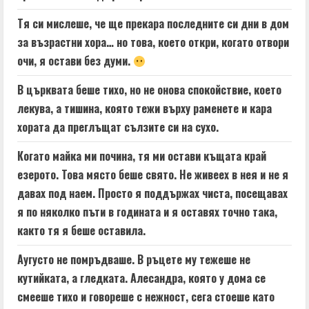
Тя си мислеше, че ще прекара последните си дни в дом
за възрастни хора… но това, което откри, когато отвори
очи, я остави без думи.
В църквата беше тихо, но не онова спокойствие, което
лекува, а тишина, която тежи върху раменете и кара
хората да преглъщат сълзите си на сухо.
Когато майка ми почина, тя ми остави къщата край
езерото. Това място беше свято. Не живеех в нея и не я
давах под наем. Просто я поддържах чиста, посещавах
я по няколко пъти в годината и я оставях точно така,
както тя я беше оставила.
Аугусто не помръдваше. В ръцете му тежеше не
кутийката, а гледката. Алесандра, която у дома се
смееше тихо и говореше с нежност, сега стоеше като