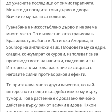
до ужасните последици от химиотерапията.
Можете да посадите това дърво в двора.
Всичките му части са полезни.
Гуанабана е нискостъблено дърво и не заема
много място. То е известно като гравиола в
Бразилия, гуанабана в Латинска Америка, и
Soursop на английски език. Плодовете му са едри,
сладки, консумират се сурови, използват се за
производството на напитки, сладкиши и т.н.
Интересът към това растение се свързва с
неговите силни противоракови ефекти.
То притежава много други качества, но най-
интересното нещо е въздействието му върху
тумори. Това растение е с доказано лечебно
действие върху рак от всички видове. Някои
твърдят, че е полезно при всички форми на рак.