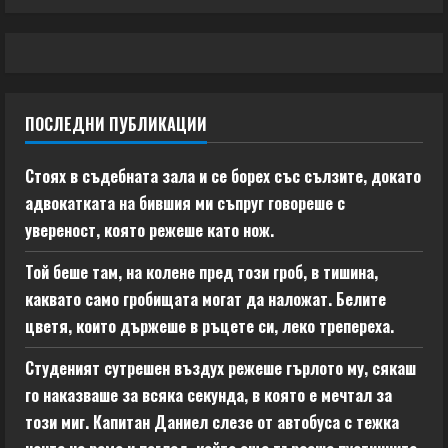
ПОСЛЕДНИ ПУБЛИКАЦИИ
Стоях в съдебната зала и се борех със сълзите, докато
адвокатката на бившия ми съпруг говореше с
увереност, която режеше като нож.
Той беше там, на колене пред този гроб, в тишина,
каквато само гробищата могат да наложат. Белите
цветя, които държеше в ръцете си, леко трепереха.
Студеният сутрешен въздух режеше гърлото му, сякаш
го наказваше за всяка секунда, в която е мечтал за
този миг. Капитан Даниел слезе от автобуса с тежка