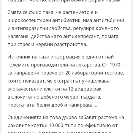
Смята се също така, че растението е и
широкоспектърен антибиотик, има антигъбични
и антипаразитни свойства, регулира кръвното
налягане, действа като антидепресант, помага
при стрес и нервни разстройства.
Източник на тази информация е един от най-
големите производители на лекарства. От 1970 г.
са направени повече от 20 лабораторни тестове,
които показват, че екстрактът унищожава
злокачествени клетки на 12 видове рак,
включително дебелото черво, гърдата,
простатата, белия дроб и панкреаса …
Съединенията на това дърво забавят растежа на
раковите клетки 10 000 пъти по-ефективно от