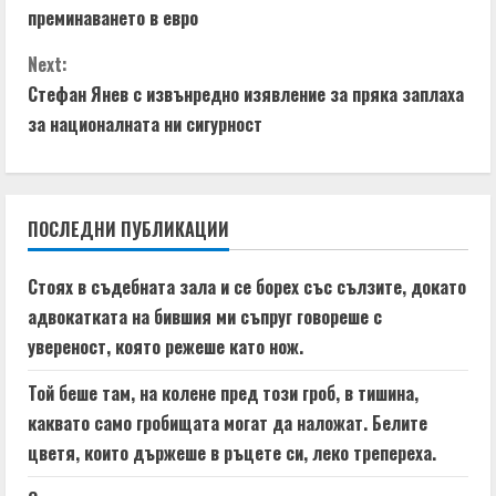
o
преминаването в евро
n
Next:
t
Стефан Янев с извънредно изявление за пряка заплаха
за националната ни сигурност
i
n
ПОСЛЕДНИ ПУБЛИКАЦИИ
u
e
Стоях в съдебната зала и се борех със сълзите, докато
адвокатката на бившия ми съпруг говореше с
R
увереност, която режеше като нож.
e
Той беше там, на колене пред този гроб, в тишина,
a
каквато само гробищата могат да наложат. Белите
цветя, които държеше в ръцете си, леко трепереха.
d