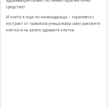
адриамицин (известно химиотерапевтично
средство).
И което е още по-изненадващо – терапията с
екстракт от гравиола унищожава само раковите
клетки и не засяга здравите клетки.