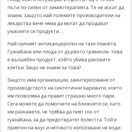
пъти по-силен от химиотерапията. Те не искат да
знаем, защото най-големите производители на
лекарства вече няма да могат да продават
ужасните си продукти …
Най-силният антиканцероген на тази планета.
Гуанабана или плода от дървото гравиола- това
е вълшебен продукт, който убива раковите
клетки. Защо не знаем за това?
Защото има организации, заинтересовани от
производството на синтетични варианти, което
им позволява да правят страшно много пари.
Сега можете да помогнете на ближните си, като
им разкажете, че трябва да пият сок от
гуанабана, за да предотвратят болестта. Той е
приятен на вкус и неговото използване не води