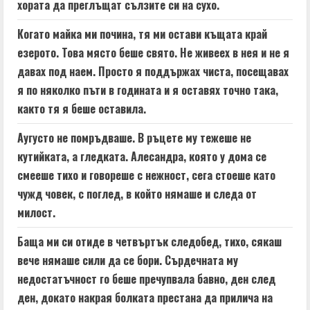
хората да преглъщат сълзите си на сухо.
Когато майка ми почина, тя ми остави къщата край
езерото. Това място беше свято. Не живеех в нея и не я
давах под наем. Просто я поддържах чиста, посещавах
я по няколко пъти в годината и я оставях точно така,
както тя я беше оставила.
Аугусто не помръдваше. В ръцете му тежеше не
кутийката, а гледката. Алесандра, която у дома се
смееше тихо и говореше с нежност, сега стоеше като
чужд човек, с поглед, в който нямаше и следа от
милост.
Баща ми си отиде в четвъртък следобед, тихо, сякаш
вече нямаше сили да се бори. Сърдечната му
недостатъчност го беше пречупвала бавно, ден след
ден, докато накрая болката престана да прилича на