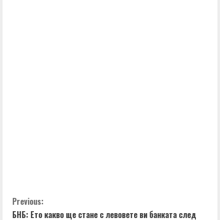
C
Previous:
БНБ: Ето какво ще стане с левовете ви банката след