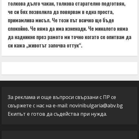
толкова дълго чакан, толкова старателно подготвян,
че си бях позволила да повярвам в една проста,
примамлива мисъл. Че този път всичко ще бъде
спокойно. Че няма да има изненади. Че миналото няма
да надникне през рамото ми точно когато се опитвам да
си кажа „животът започва оттук“.
За реклама и още въпроси свързани с ПР се
свържете с нас на e-mail:
novinibulgaria@abv.bg
Екипът е готов да съдейства при нужда.