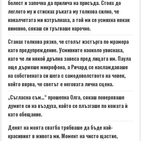
болест и започна да прилича на присъда. Стоях до
леглото му и стисках ръката му толкова силно, че
кокалчетата ми изтръпнаха, а той ми се усмихна някак
виновно, сякаш си тръгваше нарочно.
Станах толкова рязко, че столът изстърга по мрамора
като предупреждение. Усмивките наоколо увиснаха,
като че ли някой дръпна завеса пред лицата им. Паула
още държеше микрофона, а Ричард се наслаждаваше
на собствената си шега с самодоволството на човек,
който вярва, че светът е неговата лична сцена.
„Съгласна съм…“ прошепна Олга, сякаш поверяваше
думите си на въздуха, който се плъзгаше по кожата ѝ
като обещание.
Денят на моята сватба трябваше да бъде най-
красивият в живота ми. Момент на чисто щастие,