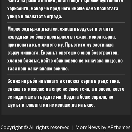
чанта на рамо и поглед, който още търсеше пустинните
хоризонти, макар че пред него имаше само познатата
улица и познатата ограда.
Марко задържа дъха си, сякаш въздухът в стаята
изведнъж се беше превърнал в тежка, мокра кърпа,
притисната към лицето му. Пръстите му застинаха
върху мишката. Екранът светеше с онзи безстрастен,
хладен блясък, който обикновено не означава нищо, но
тази нощ означаваше всичко.
Седях на ръба на ваната и стисках кърпа в ръце така,
сякаш тя можеше да спре не само теча, а и онова, което
се надигаше в гърдите ми. Водата беше спряла, но
шумът в главата ми не искаше да млъкне.
Copyright © All rights reserved.
|
MoreNews
by AF themes.