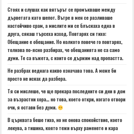
Стоях и слушах как вятърът се промъкваше между
дърветата като шепот. Вътре в мен се разливаше
настойчиво срам, а мислите ми се блъскаха една в
друга, сякаш търсеха изход. Повтарях си тихо:
Обещание е обещание. Но колкото повече го повтарях,
толкова по-ясно разбирах, че обещанията не са само
думи. Те са въжета, с които се държим над пропастта.
Не разбрах веднага какво означава това. А може би
просто не исках да разбера.
Тя си мислеше, че ще прекара последните си дни в дом
за възрастни хора… но това, което откри, когато отвори
очи, я остави без думи.
В църквата беше тихо, но не онова спокойствие, което
лекува, а тишина, която тежи върху раменете и кара