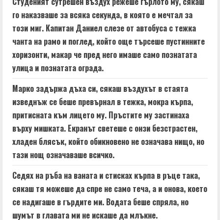
Студеният сутрешен въздух режеше гърлото му, сякаш
i
го наказваше за всяка секунда, в която е мечтал за
n
този миг. Капитан Даниел слезе от автобуса с тежка
чанта на рамо и поглед, който още търсеше пустинните
g
хоризонти, макар че пред него имаше само познатата
улица и познатата ограда.
Марко задържа дъха си, сякаш въздухът в стаята
изведнъж се беше превърнал в тежка, мокра кърпа,
притисната към лицето му. Пръстите му застинаха
върху мишката. Екранът светеше с онзи безстрастен,
хладен блясък, който обикновено не означава нищо, но
тази нощ означаваше всичко.
Седях на ръба на ваната и стисках кърпа в ръце така,
сякаш тя можеше да спре не само теча, а и онова, което
се надигаше в гърдите ми. Водата беше спряла, но
шумът в главата ми не искаше да млъкне.