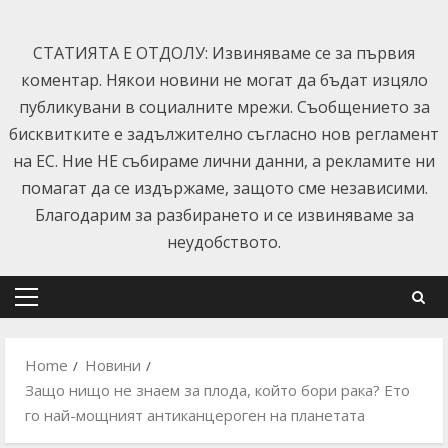
Skip
to
СТАТИЯТА Е ОТДОЛУ: Извиняваме се за първия
content
коментар. Някои новини не могат да бъдат изцяло
публикувани в социалните мрежи. Съобщението за
бисквитките е задължително съгласно нов регламент
на ЕС. Ние НЕ събираме лични данни, а рекламите ни
помагат да се издържаме, защото сме независими.
Благодарим за разбирането и се извиняваме за
неудобството.
Primary
Menu
Home
Новини
Защо нищо не знаем за плода, който бори рака? Ето
го най-мощният антиканцероген на планетата