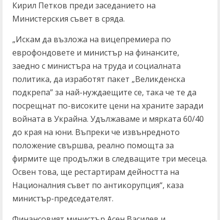
Кирил Петков преди заседанието на
Министерския съвет в сряда.
„Искам да възложа на вицепремиера по
еврофондовете и министър на финансите,
заедно с министъра на труда и социалната
политика, да изработят пакет „Великденска
подкрепа” за най-нуждаещите се, така че те да
посрещнат по-високите цени на храните заради
войната в Украйна. Удължаваме и мярката 60/40
до края на юни. Въпреки че извънредното
положение свършва, реално помощта за
фирмите ще продължи в следващите три месеца.
Освен това, ще рестартирам дейността на
Националния съвет по антикорупция“, каза
министър-председателят.
Финансовият министър Асен Василев и