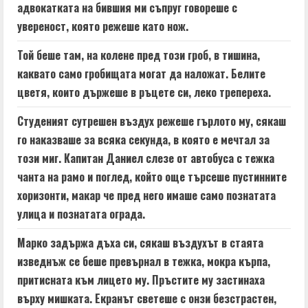
e
адвокатката на бившия ми съпруг говореше с
увереност, която режеше като нож.
R
Той беше там, на колене пред този гроб, в тишина,
e
каквато само гробищата могат да наложат. Белите
a
цветя, които държеше в ръцете си, леко трепереха.
d
Студеният сутрешен въздух режеше гърлото му, сякаш
го наказваше за всяка секунда, в която е мечтал за
i
този миг. Капитан Даниел слезе от автобуса с тежка
n
чанта на рамо и поглед, който още търсеше пустинните
хоризонти, макар че пред него имаше само познатата
g
улица и познатата ограда.
Марко задържа дъха си, сякаш въздухът в стаята
изведнъж се беше превърнал в тежка, мокра кърпа,
притисната към лицето му. Пръстите му застинаха
върху мишката. Екранът светеше с онзи безстрастен,