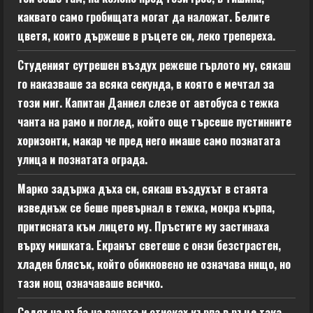
каквато само гробищата могат да наложат. Белите
цветя, които държеше в ръцете си, леко трепереха.
Студеният сутрешен въздух режеше гърлото му, сякаш
го наказваше за всяка секунда, в която е мечтал за
този миг. Капитан Даниел слезе от автобуса с тежка
чанта на рамо и поглед, който още търсеше пустинните
хоризонти, макар че пред него имаше само познатата
улица и познатата ограда.
Марко задържа дъха си, сякаш въздухът в стаята
изведнъж се беше превърнал в тежка, мокра кърпа,
притисната към лицето му. Пръстите му застинаха
върху мишката. Екранът светеше с онзи безстрастен,
хладен блясък, който обикновено не означава нищо, но
тази нощ означаваше всичко.
Седях на ръба на ваната и стисках кърпа в ръце така,