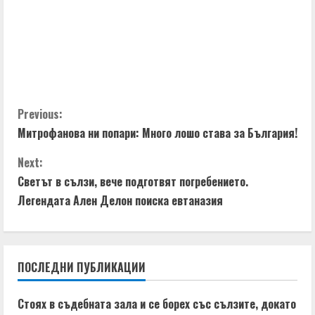
C
Previous:
Митрофанова ни попари: Много лошо става за България!
o
Next:
n
Светът в сълзи, вече подготвят погребението.
t
Легендата Ален Делон поиска евтаназия
i
n
ПОСЛЕДНИ ПУБЛИКАЦИИ
u
Стоях в съдебната зала и се борех със сълзите, докато