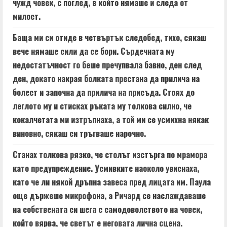
чужд човек, с поглед, в който нямаше и следа от
милост.
Баща ми си отиде в четвъртък следобед, тихо, сякаш
вече нямаше сили да се бори. Сърдечната му
недостатъчност го беше пречупвала бавно, ден след
ден, докато накрая болката престана да прилича на
болест и започна да прилича на присъда. Стоях до
леглото му и стисках ръката му толкова силно, че
кокалчетата ми изтръпнаха, а той ми се усмихна някак
виновно, сякаш си тръгваше нарочно.
Станах толкова рязко, че столът изстърга по мрамора
като предупреждение. Усмивките наоколо увиснаха,
като че ли някой дръпна завеса пред лицата им. Паула
още държеше микрофона, а Ричард се наслаждаваше
на собствената си шега с самодоволството на човек,
който вярва, че светът е неговата лична сцена.