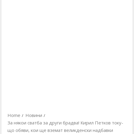
Home
Новини
За някои сватба за други брадва! Кирил Петков току-
що обяви, кои ще вземат великденски надбавки