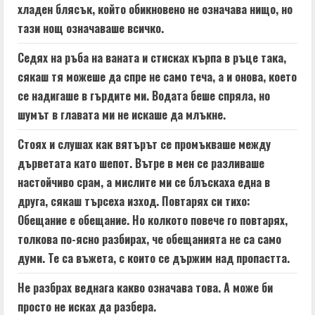
хладен блясък, който обикновено не означава нищо, но
тази нощ означаваше всичко.
Седях на ръба на ваната и стисках кърпа в ръце така,
сякаш тя можеше да спре не само теча, а и онова, което
се надигаше в гърдите ми. Водата беше спряла, но
шумът в главата ми не искаше да млъкне.
Стоях и слушах как вятърът се промъкваше между
дърветата като шепот. Вътре в мен се разливаше
настойчиво срам, а мислите ми се блъскаха една в
друга, сякаш търсеха изход. Повтарях си тихо:
Обещание е обещание. Но колкото повече го повтарях,
толкова по-ясно разбирах, че обещанията не са само
думи. Те са въжета, с които се държим над пропастта.
Не разбрах веднага какво означава това. А може би
просто не исках да разбера.