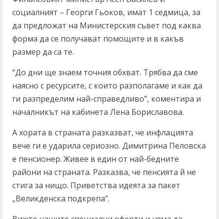
социалният – Георги Гьоков, имат 1 седмица, за
да предложат на Министерския съвет под каква
форма да се получават помощите и в какъв
размер да са те.
“До дни ще знаем точния обхват. Трябва да сме
наясно с ресурсите, с които разполагаме и как да
ги разпределим най-справедливо”, коментира и
началникът на кабинета Лена Бориславова.
А хората в страната разказват, че инфлацията
вече ги е ударила сериозно. Димитрина Пеловска
е пенсионер. Живее в един от най-бедните
райони на страната. Разказва, че пенсията й не
стига за нищо. Приветства идеята за пакет
„Великденска подкрепа”.