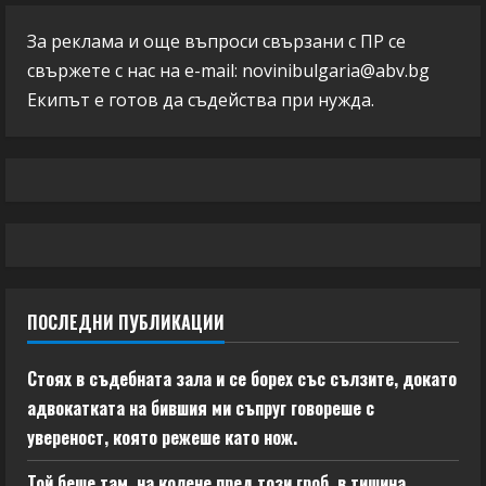
За реклама и още въпроси свързани с ПР се
свържете с нас на e-mail:
novinibulgaria@abv.bg
Екипът е готов да съдейства при нужда.
ПОСЛЕДНИ ПУБЛИКАЦИИ
Стоях в съдебната зала и се борех със сълзите, докато
адвокатката на бившия ми съпруг говореше с
увереност, която режеше като нож.
Той беше там, на колене пред този гроб, в тишина,