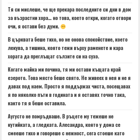
Тя си мислеше, че ще прекара последните си дни в дом
за възрастни хора… но това, което откри, когато отвори
очи, я остави без думи.
В църквата беше тихо, но не онова спокойствие, което
лекува, а тишина, която тежи върху раменете и кара
хората да преглъщат сълзите си на сухо.
Когато майка ми почина, тя ми остави къщата край
езерото. Това място беше свято. Не живеех в нея и не я
давах под наем. Просто я поддържах чиста, посещавах
я по няколко пъти в годината и я оставях точно така,
както тя я беше оставила.
Аугусто не помръдваше. В ръцете му тежеше не
кутийката, а гледката. Алесандра, която у дома се
смееше тихо и говореше с нежност, сега стоеше като