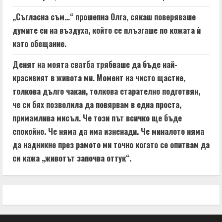
„Съгласна съм…“ прошепна Олга, сякаш поверяваше
думите си на въздуха, който се плъзгаше по кожата ѝ
като обещание.
Денят на моята сватба трябваше да бъде най-
красивият в живота ми. Момент на чисто щастие,
толкова дълго чакан, толкова старателно подготвян,
че си бях позволила да повярвам в една проста,
примамлива мисъл. Че този път всичко ще бъде
спокойно. Че няма да има изненади. Че миналото няма
да надникне през рамото ми точно когато се опитвам да
си кажа „животът започва оттук“.