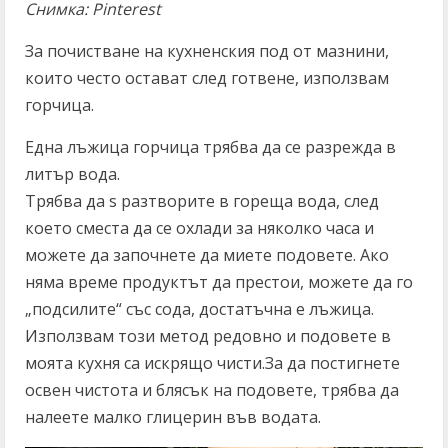
Снимка: Pinterest
За почистване на кухненския под от мазнини,
които често остават след готвене, използвам
горчица.
Една лъжица горчица трябва да се разрежда в
литър вода.
Трябва да s разтворите в гореща вода, след
което сместа да се охлади за няколко часа и
можете да започнете да миете подовете. Ако
няма време продуктът да престои, можете да го
„подсилите“ със сода, достатъчна е лъжица.
Използвам този метод редовно и подовете в
моята кухня са искрящо чисти.За да постигнете
освен чистота и блясък на подовете, трябва да
налеете малко глицерин във водата.