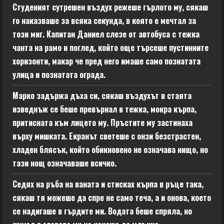
Студеният сутрешен въздух режеше гърлото му, сякаш
го наказваше за всяка секунда, в която е мечтал за
този миг. Капитан Даниел слезе от автобуса с тежка
чанта на рамо и поглед, който още търсеше пустинните
хоризонти, макар че пред него имаше само познатата
улица и познатата ограда.
Марко задържа дъха си, сякаш въздухът в стаята
изведнъж се беше превърнал в тежка, мокра кърпа,
притисната към лицето му. Пръстите му застинаха
върху мишката. Екранът светеше с онзи безстрастен,
хладен блясък, който обикновено не означава нищо, но
тази нощ означаваше всичко.
Седях на ръба на ваната и стисках кърпа в ръце така,
сякаш тя можеше да спре не само теча, а и онова, което
се надигаше в гърдите ми. Водата беше спряла, но