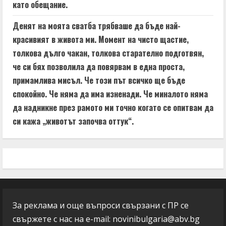
като обещание.
Денят на моята сватба трябваше да бъде най-
красивият в живота ми. Момент на чисто щастие,
толкова дълго чакан, толкова старателно подготвян,
че си бях позволила да повярвам в една проста,
примамлива мисъл. Че този път всичко ще бъде
спокойно. Че няма да има изненади. Че миналото няма
да надникне през рамото ми точно когато се опитвам да
си кажа „животът започва оттук“.
За реклама и още въпроси свързани с ПР се
свържете с нас на e-mail:
novinibulgaria@abv.bg