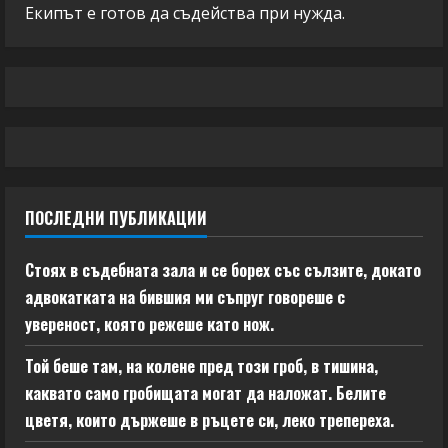
Екипът е готов да съдейства при нужда.
ПОСЛЕДНИ ПУБЛИКАЦИИ
Стоях в съдебната зала и се борех със сълзите, докато
адвокатката на бившия ми съпруг говореше с
увереност, която режеше като нож.
Той беше там, на колене пред този гроб, в тишина,
каквато само гробищата могат да наложат. Белите
цветя, които държеше в ръцете си, леко трепереха.