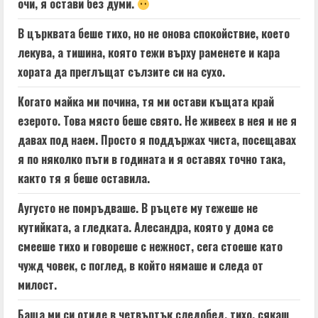
очи, я остави без думи.
В църквата беше тихо, но не онова спокойствие, което
лекува, а тишина, която тежи върху раменете и кара
хората да преглъщат сълзите си на сухо.
Когато майка ми почина, тя ми остави къщата край
езерото. Това място беше свято. Не живеех в нея и не я
давах под наем. Просто я поддържах чиста, посещавах
я по няколко пъти в годината и я оставях точно така,
както тя я беше оставила.
Аугусто не помръдваше. В ръцете му тежеше не
кутийката, а гледката. Алесандра, която у дома се
смееше тихо и говореше с нежност, сега стоеше като
чужд човек, с поглед, в който нямаше и следа от
милост.
Баща ми си отиде в четвъртък следобед, тихо, сякаш