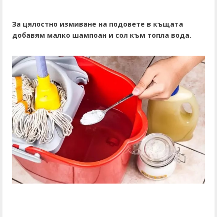
За цялостно измиване на подовете в къщата
добавям малко шампоан и сол към топла вода.