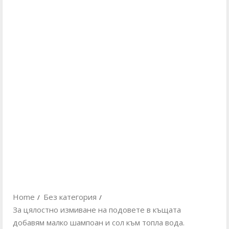
Home
Без категория
За цялостно измиване на подовете в къщата
добавям малко шампоан и сол към топла вода.