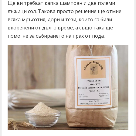
Ще ви трябват капка шампоан и две големи
лъжици сол. Такова просто решение ще отмие
всяка мръсотия, дори и тези, които са били
вкоренени от дълго време, а също така ще
помогне за събирането на прах от пода.