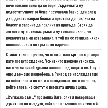
вече нямаше сили да се бори. Сърдечната му
недостатъчност го беше пречупвала бавно, ден след
ден, докато накрая болката престана да прилича на
болест и започна да прилича на присъда. Стоях до
леглото му и стисках ръката му толкова силно, че
кокалчетата ми изтръпнаха, а той ми се усмихна някак
виновно, сякаш си тръгваше нарочно.
Станах толкова рязко, че столът изстърга по мрамора
като предупреждение. Усмивките наоколо увиснаха,
като че ли някой дръпна завеса пред лицата им. Паула
още държеше микрофона, а Ричард се наслаждаваше
на собствената си шега с самодоволството на човек,
който вярва, че светът е неговата лична сцена.
„Съгласна съм…“ прошепна Олга, сякаш поверяваше
думите си на въздуха, който се плъзгаше по кожата ѝ