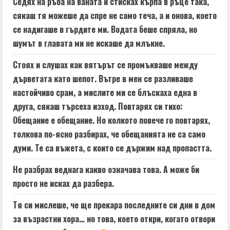
Седях на ръба на ваната и стисках кърпа в ръце така,
сякаш тя можеше да спре не само теча, а и онова, което
се надигаше в гърдите ми. Водата беше спряла, но
шумът в главата ми не искаше да млъкне.
Стоях и слушах как вятърът се промъкваше между
дърветата като шепот. Вътре в мен се разливаше
настойчиво срам, а мислите ми се блъскаха една в
друга, сякаш търсеха изход. Повтарях си тихо:
Обещание е обещание. Но колкото повече го повтарях,
толкова по-ясно разбирах, че обещанията не са само
думи. Те са въжета, с които се държим над пропастта.
Не разбрах веднага какво означава това. А може би
просто не исках да разбера.
Тя си мислеше, че ще прекара последните си дни в дом
за възрастни хора… но това, което откри, когато отвори