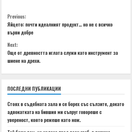
C
Previous:
Яйцето: почти идеалният продукт… но не с всичко
o
върви добре
n
Next:
t
Още от древността иглата служи като инструмент за
шиене на дрехи.
i
n
ПОСЛЕДНИ ПУБЛИКАЦИИ
u
e
Стоях в съдебната зала и се борех със сълзите, докато
адвокатката на бившия ми съпруг говореше с
R
увереност, която режеше като нож.
e