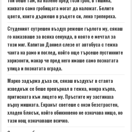
Той беше там, на колене пред този гроб, в тишина,
a
каквато само гробищата могат да наложат. Белите
цветя, които държеше в ръцете си, леко трепереха.
d
Студеният сутрешен въздух режеше гърлото му, сякаш
i
го наказваше за всяка секунда, в която е мечтал за
n
този миг. Капитан Даниел слезе от автобуса с тежка
чанта на рамо и поглед, който още търсеше пустинните
g
хоризонти, макар че пред него имаше само познатата
улица и познатата ограда.
Марко задържа дъха си, сякаш въздухът в стаята
изведнъж се беше превърнал в тежка, мокра кърпа,
притисната към лицето му. Пръстите му застинаха
върху мишката. Екранът светеше с онзи безстрастен,
хладен блясък, който обикновено не означава нищо, но
тази нощ означаваше всичко.