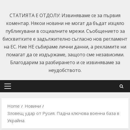
Skip
to
СТАТИЯТА Е ОТДОЛУ: Извиняваме се за първия
content
коментар. Някои новини не могат да бъдат изцяло
публикувани в социалните мрежи. Съобщението за
бисквитките е задължително съгласно нов регламент
на ЕС. Ние НЕ събираме лични данни, а рекламите ни
помагат да се издържаме, защото сме независими.
Благодарим за разбирането и се извиняваме за
неудобството.
Primary
Menu
Home
Новини
Зловещ удар от Русия. Падна ключова военна база в
Украйна