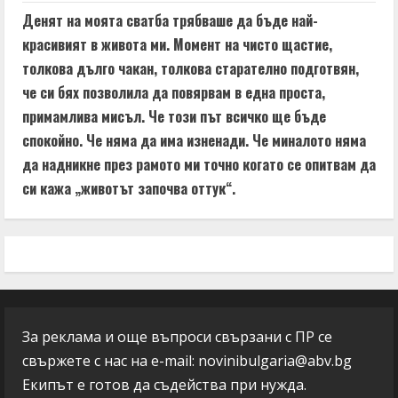
Денят на моята сватба трябваше да бъде най-
красивият в живота ми. Момент на чисто щастие,
толкова дълго чакан, толкова старателно подготвян,
че си бях позволила да повярвам в една проста,
примамлива мисъл. Че този път всичко ще бъде
спокойно. Че няма да има изненади. Че миналото няма
да надникне през рамото ми точно когато се опитвам да
си кажа „животът започва оттук“.
За реклама и още въпроси свързани с ПР се
свържете с нас на e-mail:
novinibulgaria@abv.bg
Екипът е готов да съдейства при нужда.