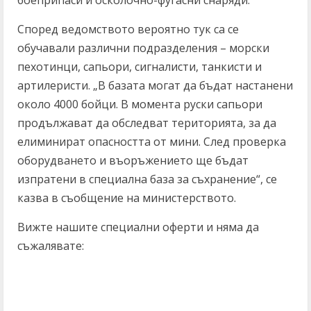
боеприпаси и осколочно-фугасни снаряди.
Според ведомството вероятно тук са се
обучавали различни подразделения – морски
пехотинци, сапьори, сигналисти, танкисти и
артилеристи. „В базата могат да бъдат настанени
около 4000 бойци. В момента руски сапьори
продължават да обследват територията, за да
елиминират опасността от мини. След проверка
оборудването и въоръжението ще бъдат
изпратени в специална база за съхранение“, се
казва в съобщение на министерството.
Вижте нашите специални оферти и няма да
съжалявате:
C