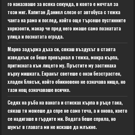
го наказваше за всяка секунда, в която е мечтал за
този миг. Капитан Даниел слезе от автобуса с тежка
чанта на рамо и поглед, който още търсеше пустинните
хоризонти, макар че пред него имаше само познатата
улица и познатата ограда.
Марко задържа дъха си, сякаш въздухът в стаята
изведнъж се беше превърнал в тежка, мокра кърпа,
притисната към лицето му. Пръстите му застинаха
върху мишката. Екранът светеше с онзи безстрастен,
хладен блясък, който обикновено не означава нищо, но
тази нощ означаваше всичко.
Седях на ръба на ваната и стисках кърпа в ръце така,
сякаш тя можеше да спре не само теча, а и онова, което
се надигаше в гърдите ми. Водата беше спряла, но
шумът в главата ми не искаше да млъкне.