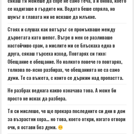
сякаш тя можеше да спре не само теча, а и онова, което
се надигаше в гърдите ми. Водата беше спряла, но
шумът в главата ми не искаше да млъкне.
Стоях и слушах как вятърът се промъкваше между
дърветата като шепот. Вътре в мен се разливаше
настойчиво срам, а мислите ми се блъскаха една в
друга, сякаш търсеха изход. Повтарях си тихо:
Обещание е обещание. Но колкото повече го повтарях,
толкова по-ясно разбирах, че обещанията не са само
думи. Те са въжета, с които се държим над пропастта.
Не разбрах веднага какво означава това. А може би
просто не исках да разбера.
Тя си мислеше, че ще прекара последните си дни в дом
за възрастни хора… но това, което откри, когато отвори
очи, я остави без думи.