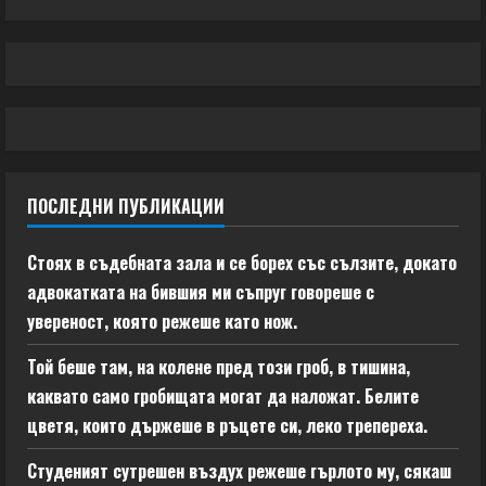
ПОСЛЕДНИ ПУБЛИКАЦИИ
Стоях в съдебната зала и се борех със сълзите, докато
адвокатката на бившия ми съпруг говореше с
увереност, която режеше като нож.
Той беше там, на колене пред този гроб, в тишина,
каквато само гробищата могат да наложат. Белите
цветя, които държеше в ръцете си, леко трепереха.
Студеният сутрешен въздух режеше гърлото му, сякаш