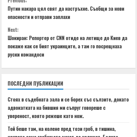
C
Previous:
i
Путин накара цял свят да настръхне. Съобщи за нови
o
n
опасности и отправи заплахи
n
g
Next:
t
Шокиран: Репортер от CNN отиде на летище до Киев да
покаже как се бият украинците, а там го посрещнаха
i
руски командоси
n
u
ПОСЛЕДНИ ПУБЛИКАЦИИ
e
Стоях в съдебната зала и се борех със сълзите, докато
R
адвокатката на бившия ми съпруг говореше с
e
увереност, която режеше като нож.
a
Той беше там, на колене пред този гроб, в тишина,