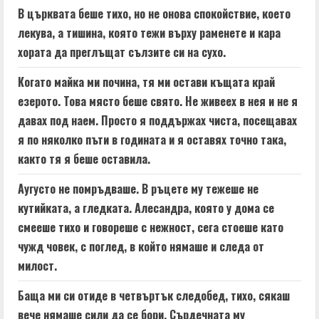
В църквата беше тихо, но не онова спокойствие, което
лекува, а тишина, която тежи върху раменете и кара
хората да преглъщат сълзите си на сухо.
Когато майка ми почина, тя ми остави къщата край
езерото. Това място беше свято. Не живеех в нея и не я
давах под наем. Просто я поддържах чиста, посещавах
я по няколко пъти в годината и я оставях точно така,
както тя я беше оставила.
Аугусто не помръдваше. В ръцете му тежеше не
кутийката, а гледката. Алесандра, която у дома се
смееше тихо и говореше с нежност, сега стоеше като
чужд човек, с поглед, в който нямаше и следа от
милост.
Баща ми си отиде в четвъртък следобед, тихо, сякаш
вече нямаше сили да се бори. Сърдечната му