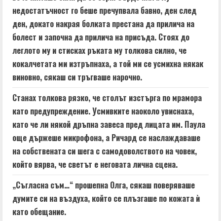
недостатъчност го беше пречупвала бавно, ден след
ден, докато накрая болката престана да прилича на
болест и започна да прилича на присъда. Стоях до
леглото му и стисках ръката му толкова силно, че
кокалчетата ми изтръпнаха, а той ми се усмихна някак
виновно, сякаш си тръгваше нарочно.
Станах толкова рязко, че столът изстърга по мрамора
като предупреждение. Усмивките наоколо увиснаха,
като че ли някой дръпна завеса пред лицата им. Паула
още държеше микрофона, а Ричард се наслаждаваше
на собствената си шега с самодоволството на човек,
който вярва, че светът е неговата лична сцена.
„Съгласна съм…“ прошепна Олга, сякаш поверяваше
думите си на въздуха, който се плъзгаше по кожата ѝ
като обещание.