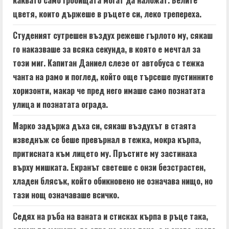
каквато само гробищата могат да наложат. Белите
d
цветя, които държеше в ръцете си, леко трепереха.
i
Студеният сутрешен въздух режеше гърлото му, сякаш
n
го наказваше за всяка секунда, в която е мечтал за
този миг. Капитан Даниел слезе от автобуса с тежка
g
чанта на рамо и поглед, който още търсеше пустинните
хоризонти, макар че пред него имаше само познатата
улица и познатата ограда.
Марко задържа дъха си, сякаш въздухът в стаята
изведнъж се беше превърнал в тежка, мокра кърпа,
притисната към лицето му. Пръстите му застинаха
върху мишката. Екранът светеше с онзи безстрастен,
хладен блясък, който обикновено не означава нищо, но
тази нощ означаваше всичко.
Седях на ръба на ваната и стисках кърпа в ръце така,