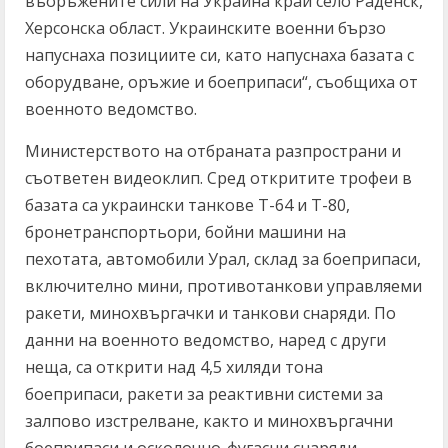
въоръжените сили на Украйна край село Раденск,
Херсонска област. Украинските военни бързо
напуснаха позициите си, като напуснаха базата с
оборудване, оръжие и боеприпаси“, съобщиха от
военното ведомство.
Министерството на отбраната разпространи и
съответен видеоклип. Сред откритите трофеи в
базата са украински танкове Т-64 и Т-80,
бронетранспортьори, бойни машини на
пехотата, автомобили Урал, склад за боеприпаси,
включително мини, противотанкови управляеми
ракети, минохвъргачки и танкови снаряди. По
данни на военното ведомство, наред с други
неща, са открити над 4,5 хиляди тона
боеприпаси, ракети за реактивни системи за
залпово изстрелване, както и минохвъргачни