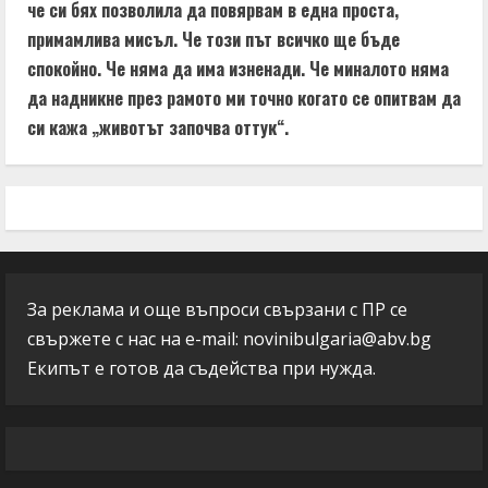
че си бях позволила да повярвам в една проста,
примамлива мисъл. Че този път всичко ще бъде
спокойно. Че няма да има изненади. Че миналото няма
да надникне през рамото ми точно когато се опитвам да
си кажа „животът започва оттук“.
За реклама и още въпроси свързани с ПР се
свържете с нас на e-mail:
novinibulgaria@abv.bg
Екипът е готов да съдейства при нужда.