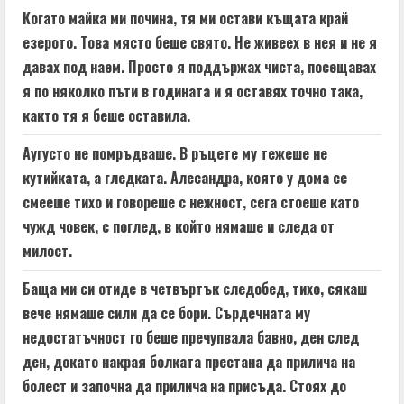
Когато майка ми почина, тя ми остави къщата край
езерото. Това място беше свято. Не живеех в нея и не я
давах под наем. Просто я поддържах чиста, посещавах
я по няколко пъти в годината и я оставях точно така,
както тя я беше оставила.
Аугусто не помръдваше. В ръцете му тежеше не
кутийката, а гледката. Алесандра, която у дома се
смееше тихо и говореше с нежност, сега стоеше като
чужд човек, с поглед, в който нямаше и следа от
милост.
Баща ми си отиде в четвъртък следобед, тихо, сякаш
вече нямаше сили да се бори. Сърдечната му
недостатъчност го беше пречупвала бавно, ден след
ден, докато накрая болката престана да прилича на
болест и започна да прилича на присъда. Стоях до