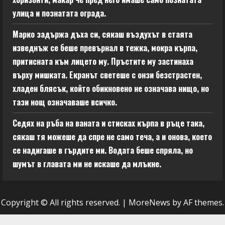
улица и познатата ограда.
Марко задържа дъха си, сякаш въздухът в стаята
изведнъж се беше превърнал в тежка, мокра кърпа,
притисната към лицето му. Пръстите му застинаха
върху мишката. Екранът светеше с онзи безстрастен,
хладен блясък, който обикновено не означава нищо, но
тази нощ означаваше всичко.
Седях на ръба на ваната и стисках кърпа в ръце така,
сякаш тя можеше да спре не само теча, а и онова, което
се надигаше в гърдите ми. Водата беше спряла, но
шумът в главата ми не искаше да млъкне.
Copyright © All rights reserved.
|
MoreNews
by AF themes.