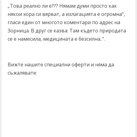
„Това реално ли е??? Нямам думи просто как
някои хора си вярват, а излагацията е огромна“,
гласи един от многото коментари по адрес на
Зорница. В друг се казва: Там където природата
се е намесила, медицината е безсилна..“.
Вижте нашите специални оферти и няма да
съжалявате: