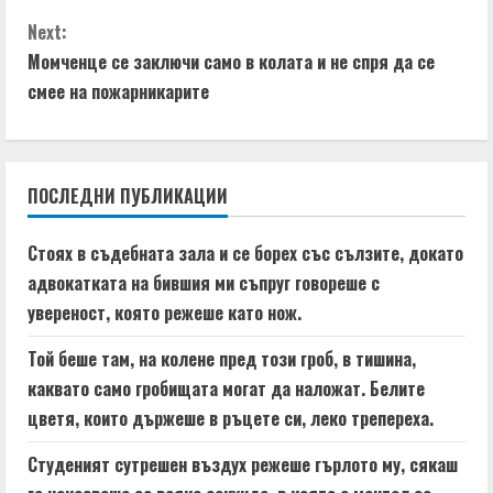
n
g
Next:
t
Момченце се заключи само в колата и не спря да се
смее на пожарникарите
i
n
ПОСЛЕДНИ ПУБЛИКАЦИИ
u
e
Стоях в съдебната зала и се борех със сълзите, докато
адвокатката на бившия ми съпруг говореше с
R
увереност, която режеше като нож.
e
Той беше там, на колене пред този гроб, в тишина,
a
каквато само гробищата могат да наложат. Белите
цветя, които държеше в ръцете си, леко трепереха.
d
Студеният сутрешен въздух режеше гърлото му, сякаш
i