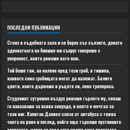
ПОСЛЕДНИ ПУБЛИКАЦИИ
Стоях в съдебната зала и се борех със сълзите, докато
адвокатката на бившия ми съпруг говореше с
увереност, която режеше като нож.
Той беше там, на колене пред този гроб, в тишина,
каквато само гробищата могат да наложат. Белите
цветя, които държеше в ръцете си, леко трепереха.
Студеният сутрешен въздух режеше гърлото му, сякаш
го наказваше за всяка секунда, в която е мечтал за
този миг. Капитан Даниел слезе от автобуса с тежка
чанта на рамо и поглед, който още търсеше пустинните
хоризонти, макар че пред него имаше само познатата