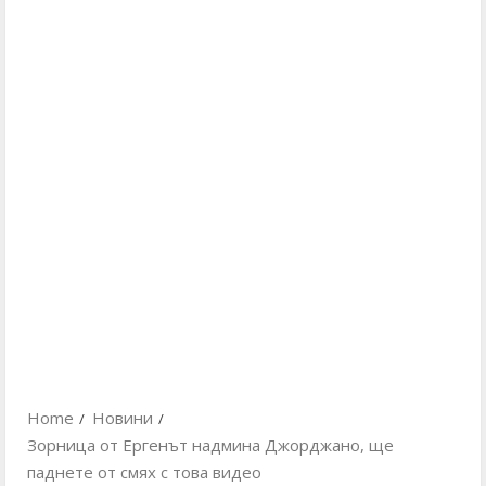
Home
Новини
Зорница от Ергенът надмина Джорджано, ще
паднете от смях с това видео