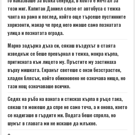
го наказваше за всяка секунда, в която е мечтал за
n
този миг. Капитан Даниел слезе от автобуса с тежка
чанта на рамо и поглед, който още търсеше пустинните
g
хоризонти, макар че пред него имаше само познатата
улица и познатата ограда.
Марко задържа дъха си, сякаш въздухът в стаята
изведнъж се беше превърнал в тежка, мокра кърпа,
притисната към лицето му. Пръстите му застинаха
върху мишката. Екранът светеше с онзи безстрастен,
хладен блясък, който обикновено не означава нищо, но
тази нощ означаваше всичко.
Седях на ръба на ваната и стисках кърпа в ръце така,
сякаш тя можеше да спре не само теча, а и онова, което
се надигаше в гърдите ми. Водата беше спряла, но
шумът в главата ми не искаше да млъкне.