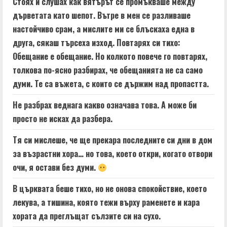
Стоях и слушах как вятърът се промъкваше между
дърветата като шепот. Вътре в мен се разливаше
настойчиво срам, а мислите ми се блъскаха една в
друга, сякаш търсеха изход. Повтарях си тихо:
Обещание е обещание. Но колкото повече го повтарях,
толкова по-ясно разбирах, че обещанията не са само
думи. Те са въжета, с които се държим над пропастта.
Не разбрах веднага какво означава това. А може би
просто не исках да разбера.
Тя си мислеше, че ще прекара последните си дни в дом
за възрастни хора… но това, което откри, когато отвори
очи, я остави без думи.
В църквата беше тихо, но не онова спокойствие, което
лекува, а тишина, която тежи върху раменете и кара
хората да преглъщат сълзите си на сухо.