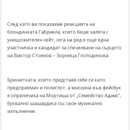
След като ви показахме реакцията на
блондинката Габриела, която беше залята с
унищожителен хейт, сега на ред е още една
участничка и кандидат за спечелване на сърцето
на Виктор Стоянов – Зорница Господинова.
Брюнетката, която представя себе си като
предприемач и полиглот, а мнозина във фейсбук
я оприличиха на Мортиша от „Семейство Адамс“,
буквално шашардиса със свое музикално
изпълнение.