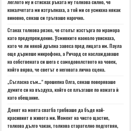
леглото му и стисках ръката му толкова силно, че
кокалчетата ми изтръпнаха, а той ми се усмихна някак
виновно, сякаш си тръгваше нарочно.
Станах толкова рязко, че столът изстърга по мрамора
като предупреждение. Усмивките наоколо увиснаха,
като че ли някой дръпна завеса пред лицата им. Паула
още държеше микрофона, а Ричард се наслаждаваше
на собствената си шега с самодоволството на човек,
който вярва, че светът е неговата лична сцена.
„Съгласна съм…“ прошепна Олга, сякаш поверяваше
думите си на въздуха, който се плъзгаше по кожата ѝ
като обещание.
Денят на моята сватба трябваше да бъде най-
красивият в живота ми. Момент на чисто щастие,
толкова дълго чакан, толкова старателно подготвян,