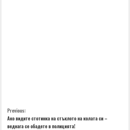
t
i
n
u
e
R
e
a
d
C
Previous:
i
Ако видите стотинка на стъклото на колата си –
o
n
веднага се обадете в полицията!