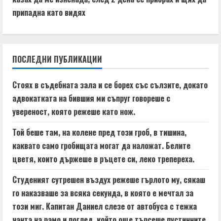
i
припадна като видях
n
u
ПОСЛЕДНИ ПУБЛИКАЦИИ
e
Стоях в съдебната зала и се борех със сълзите, докато
R
адвокатката на бившия ми съпруг говореше с
e
увереност, която режеше като нож.
a
Той беше там, на колене пред този гроб, в тишина,
каквато само гробищата могат да наложат. Белите
d
цветя, които държеше в ръцете си, леко трепереха.
i
Студеният сутрешен въздух режеше гърлото му, сякаш
n
го наказваше за всяка секунда, в която е мечтал за
този миг. Капитан Даниел слезе от автобуса с тежка
g
чанта на рамо и поглед, който още търсеше пустинните