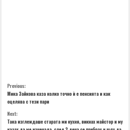
C
Previous:
Мика Зайкова каза колко точно ѝ е пенсията и как
o
оцелява с тези пари
n
Next:
t
Така изглеждаше старата ми кухня, викнах майстор и му
казах да ме изненада, след 2 дена се прибрах и щях да