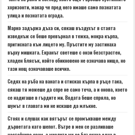
хоризонти, макар че пред него имаше само познатата
улица и познатата ограда.
Марко задържа дъха си, сякаш въздухът в стаята
изведнъж се беше превърнал в тежка, мокра кърпа,
притисната към лицето му. Пръстите му застинаха
върху мишката. Екранът светеше с онзи безстрастен,
хладен блясък, който обикновено не означава нищо, но
тази нощ означаваше всичко.
Седях на ръба на ваната и стисках кърпа в ръце така,
сякаш тя можеше да спре не само теча, а и онова, което
се надигаше в гърдите ми. Водата беше спряла, но
шумът в главата ми не искаше да млъкне.
Стоях и слушах как вятърът се промъкваше между
дърветата като шепот. Вътре в мен се разливаше
настойчиво срам, а мислите ми се блъскаха една в