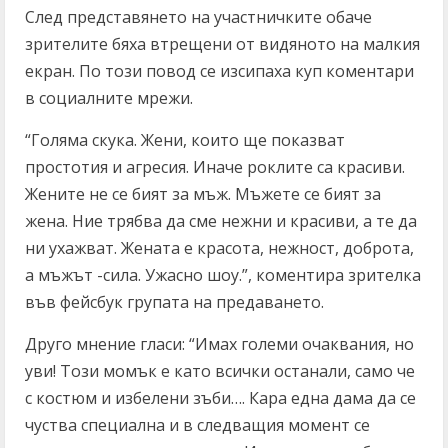
След представянето на участничките обаче
зрителите бяха втрещени от видяното на малкия
екран. По този повод се изсипаха куп коментари
в социалните мрежи.
“Голяма скука. Жени, които ще показват
простотия и агресия. Иначе роклите са красиви.
Жените не се бият за мъж. Мъжете се бият за
жена. Ние трябва да сме нежни и красиви, а те да
ни ухажват. Жената е красота, нежност, доброта,
а мъжът -сила. Ужасно шоу.”, коментира зрителка
във фейсбук групата на предаването.
Друго мнение гласи: “Имах големи очаквания, но
уви! Този момък е като всички останали, само че
с костюм и избелени зъби…. Кара една дама да се
чуства специална и в следващия момент се