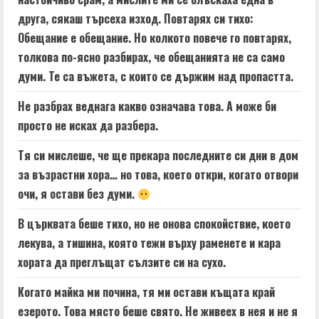
друга, сякаш търсеха изход. Повтарях си тихо:
Обещание е обещание. Но колкото повече го повтарях,
толкова по-ясно разбирах, че обещанията не са само
думи. Те са въжета, с които се държим над пропастта.
Не разбрах веднага какво означава това. А може би
просто не исках да разбера.
Тя си мислеше, че ще прекара последните си дни в дом
за възрастни хора… но това, което откри, когато отвори
очи, я остави без думи.
В църквата беше тихо, но не онова спокойствие, което
лекува, а тишина, която тежи върху раменете и кара
хората да преглъщат сълзите си на сухо.
Когато майка ми почина, тя ми остави къщата край
езерото. Това място беше свято. Не живеех в нея и не я