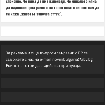
спокойно. Че няма да има изненади. Че миналото няма
да надникне през рамото ми точно когато се опитвам да
си кажа „животът започва оттук“.
За реклама и още въпроси свързани с ПР се
свържете с нас на e-mail:
novinibulgaria@abv.bg
Екипът е готов да съдейства при нужда.