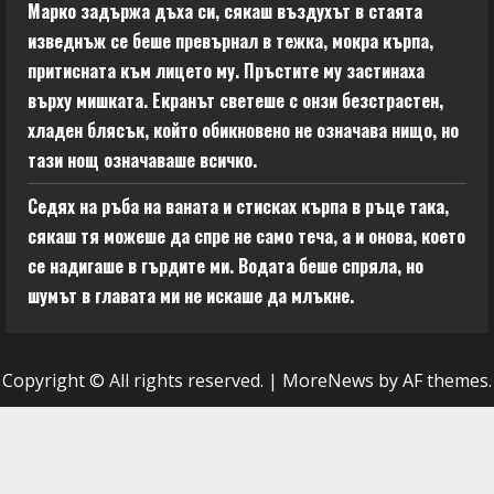
Марко задържа дъха си, сякаш въздухът в стаята
изведнъж се беше превърнал в тежка, мокра кърпа,
притисната към лицето му. Пръстите му застинаха
върху мишката. Екранът светеше с онзи безстрастен,
хладен блясък, който обикновено не означава нищо, но
тази нощ означаваше всичко.
Седях на ръба на ваната и стисках кърпа в ръце така,
сякаш тя можеше да спре не само теча, а и онова, което
се надигаше в гърдите ми. Водата беше спряла, но
шумът в главата ми не искаше да млъкне.
Copyright © All rights reserved.
|
MoreNews
by AF themes.