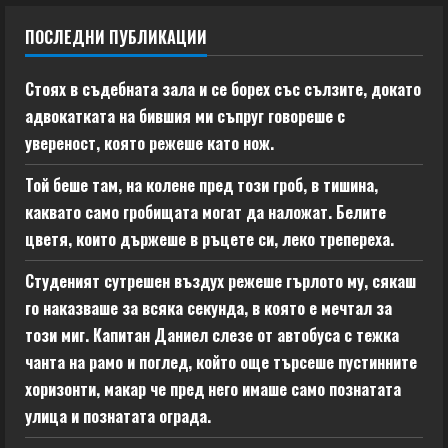
ПОСЛЕДНИ ПУБЛИКАЦИИ
Стоях в съдебната зала и се борех със сълзите, докато
адвокатката на бившия ми съпруг говореше с
увереност, която режеше като нож.
Той беше там, на колене пред този гроб, в тишина,
каквато само гробищата могат да наложат. Белите
цветя, които държеше в ръцете си, леко трепереха.
Студеният сутрешен въздух режеше гърлото му, сякаш
го наказваше за всяка секунда, в която е мечтал за
този миг. Капитан Даниел слезе от автобуса с тежка
чанта на рамо и поглед, който още търсеше пустинните
хоризонти, макар че пред него имаше само познатата
улица и познатата ограда.