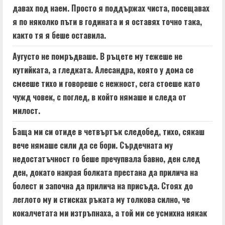
давах под наем. Просто я поддържах чиста, посещавах
я по няколко пъти в годината и я оставях точно така,
както тя я беше оставила.
Аугусто не помръдваше. В ръцете му тежеше не
кутийката, а гледката. Алесандра, която у дома се
смееше тихо и говореше с нежност, сега стоеше като
чужд човек, с поглед, в който нямаше и следа от
милост.
Баща ми си отиде в четвъртък следобед, тихо, сякаш
вече нямаше сили да се бори. Сърдечната му
недостатъчност го беше пречупвала бавно, ден след
ден, докато накрая болката престана да прилича на
болест и започна да прилича на присъда. Стоях до
леглото му и стисках ръката му толкова силно, че
кокалчетата ми изтръпнаха, а той ми се усмихна някак