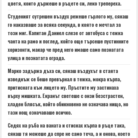
a
цветя, които държеше в ръцете си, леко трепереха.
d
Студеният сутрешен въздух режеше гърлото му, сякаш
го наказваше за всяка секунда, в която е мечтал за
i
този миг. Капитан Даниел слезе от автобуса с тежка
n
чанта на рамо и поглед, който още търсеше пустинните
хоризонти, макар че пред него имаше само познатата
g
улица и познатата ограда.
Марко задържа дъха си, сякаш въздухът в стаята
изведнъж се беше превърнал в тежка, мокра кърпа,
притисната към лицето му. Пръстите му застинаха
върху мишката. Екранът светеше с онзи безстрастен,
хладен блясък, който обикновено не означава нищо, но
тази нощ означаваше всичко.
Седях на ръба на ваната и стисках кърпа в ръце така,
сякаш тя можеше да спре не само теча, а и онова, което