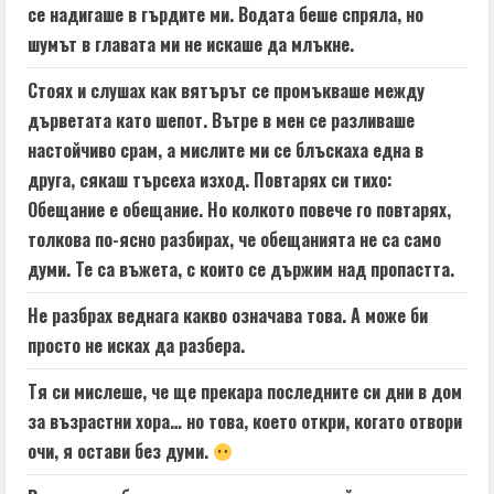
се надигаше в гърдите ми. Водата беше спряла, но
шумът в главата ми не искаше да млъкне.
Стоях и слушах как вятърът се промъкваше между
дърветата като шепот. Вътре в мен се разливаше
настойчиво срам, а мислите ми се блъскаха една в
друга, сякаш търсеха изход. Повтарях си тихо:
Обещание е обещание. Но колкото повече го повтарях,
толкова по-ясно разбирах, че обещанията не са само
думи. Те са въжета, с които се държим над пропастта.
Не разбрах веднага какво означава това. А може би
просто не исках да разбера.
Тя си мислеше, че ще прекара последните си дни в дом
за възрастни хора… но това, което откри, когато отвори
очи, я остави без думи.