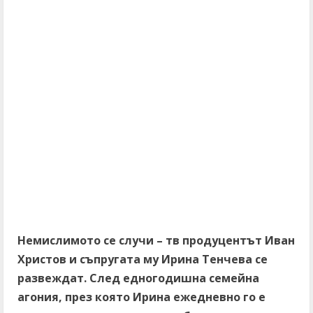
Немислимото се случи – тв продуцентът Иван
Христов и съпругата му Ирина Тенчева се
развеждат. След едногодишна семейна
агония, през която Ирина ежедневно го е