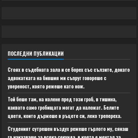
ПОСЛЕДНИ ПУБЛИКАЦИИ
Стоях в съдебната зала и се борех със сълзите, докато
адвокатката на бившия ми съпруг говореше с
увереност, която режеше като нож.
Той беше там, на колене пред този гроб, в тишина,
каквато само гробищата могат да наложат. Белите
цветя, които държеше в ръцете си, леко трепереха.
Студеният сутрешен въздух режеше гърлото му, сякаш
го наказваше за всяка секунда, в която е мечтал за