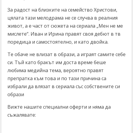
За радост на близките на семейство Христови,
цялата тази мелодрама не се случва в реалния
живот, а е част от сюжета на сериала „Мен не ме
мислете“. Иван и Ирина правят своя дебют в тв
поредица и самостоятелно, и като двойка.
Те обаче не влизат в образи, а играят самите себе
си. Тъй като бракът им доста време беше
любима медийна тема, вероятно правят
препратка към това и по тази причина са
избрали да влязат в сериала със собствените си
образи
Вижте нашите специални оферти и няма да
съжалявате: