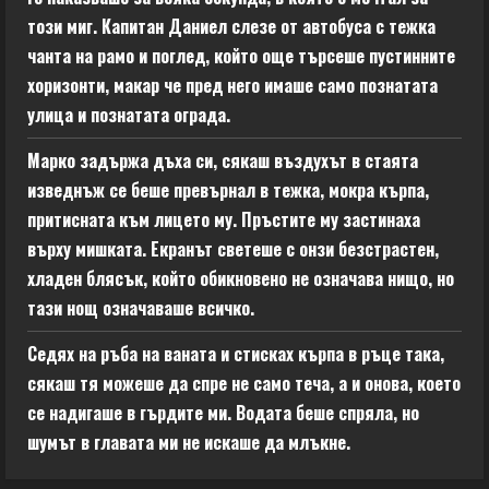
този миг. Капитан Даниел слезе от автобуса с тежка
чанта на рамо и поглед, който още търсеше пустинните
хоризонти, макар че пред него имаше само познатата
улица и познатата ограда.
Марко задържа дъха си, сякаш въздухът в стаята
изведнъж се беше превърнал в тежка, мокра кърпа,
притисната към лицето му. Пръстите му застинаха
върху мишката. Екранът светеше с онзи безстрастен,
хладен блясък, който обикновено не означава нищо, но
тази нощ означаваше всичко.
Седях на ръба на ваната и стисках кърпа в ръце така,
сякаш тя можеше да спре не само теча, а и онова, което
се надигаше в гърдите ми. Водата беше спряла, но
шумът в главата ми не искаше да млъкне.