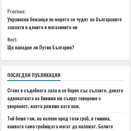
C
Previous:
Украински бежанци по морето се чудят на българските
o
заплати и цените в магазините ни
n
Next:
t
Ще нападне ли Путин България?
i
n
ПОСЛЕДНИ ПУБЛИКАЦИИ
u
Стоях в съдебната зала и се борех със сълзите, докато
e
адвокатката на бившия ми съпруг говореше с
увереност, която режеше като нож.
R
Той беше там, на колене пред този гроб, в тишина,
e
каквато само гробищата могат да наложат. Белите