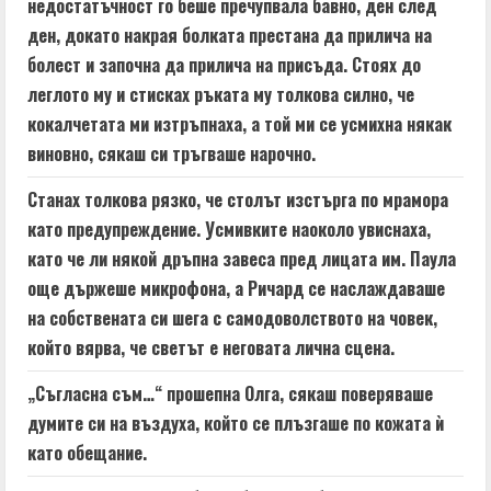
недостатъчност го беше пречупвала бавно, ден след
ден, докато накрая болката престана да прилича на
болест и започна да прилича на присъда. Стоях до
леглото му и стисках ръката му толкова силно, че
кокалчетата ми изтръпнаха, а той ми се усмихна някак
виновно, сякаш си тръгваше нарочно.
Станах толкова рязко, че столът изстърга по мрамора
като предупреждение. Усмивките наоколо увиснаха,
като че ли някой дръпна завеса пред лицата им. Паула
още държеше микрофона, а Ричард се наслаждаваше
на собствената си шега с самодоволството на човек,
който вярва, че светът е неговата лична сцена.
„Съгласна съм…“ прошепна Олга, сякаш поверяваше
думите си на въздуха, който се плъзгаше по кожата ѝ
като обещание.