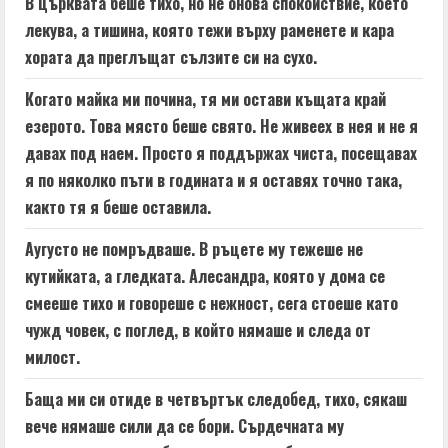
В църквата беше тихо, но не онова спокойствие, което
лекува, а тишина, която тежи върху раменете и кара
хората да преглъщат сълзите си на сухо.
Когато майка ми почина, тя ми остави къщата край
езерото. Това място беше свято. Не живеех в нея и не я
давах под наем. Просто я поддържах чиста, посещавах
я по няколко пъти в годината и я оставях точно така,
както тя я беше оставила.
Аугусто не помръдваше. В ръцете му тежеше не
кутийката, а гледката. Алесандра, която у дома се
смееше тихо и говореше с нежност, сега стоеше като
чужд човек, с поглед, в който нямаше и следа от
милост.
Баща ми си отиде в четвъртък следобед, тихо, сякаш
вече нямаше сили да се бори. Сърдечната му