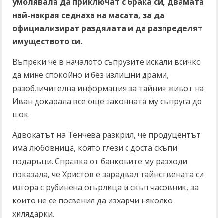
умолявала да приключат с брака си, двамата
най-накрая седнаха на масата, за да
официализират раздялата и да разпределят
имуществото си.
Въпреки че в началото съпрузите искали всичко
да мине спокойно и без излишни драми,
разобличителна информация за тайния живот на
Иван докарала все още законната му съпруга до
шок.
Адвокатът на Тенчева разкрил, че продуцентът
има любовница, която глези с доста скъпи
подаръци. Справка от банковите му разходи
показала, че Христов е зарадвал тайнствената си
изгора с рубинена огърлица и скъп часовник, за
които не се посвенил да изхарчи няколко
хилядарки.