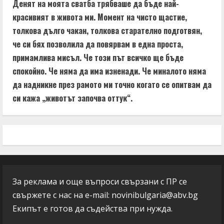
Денят на моята сватба трябваше да бъде най-
красивият в живота ми. Момент на чисто щастие,
толкова дълго чакан, толкова старателно подготвян,
че си бях позволила да повярвам в една проста,
примамлива мисъл. Че този път всичко ще бъде
спокойно. Че няма да има изненади. Че миналото няма
да надникне през рамото ми точно когато се опитвам да
си кажа „животът започва оттук“.
За реклама и още въпроси свързани с ПР се
свържете с нас на e-mail:
novinibulgaria@abv.bg
Екипът е готов да съдейства при нужда.