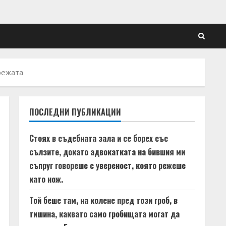
мрежата
ПОСЛЕДНИ ПУБЛИКАЦИИ
Стоях в съдебната зала и се борех със
сълзите, докато адвокатката на бившия ми
съпруг говореше с увереност, която режеше
като нож.
Той беше там, на колене пред този гроб, в
тишина, каквато само гробищата могат да