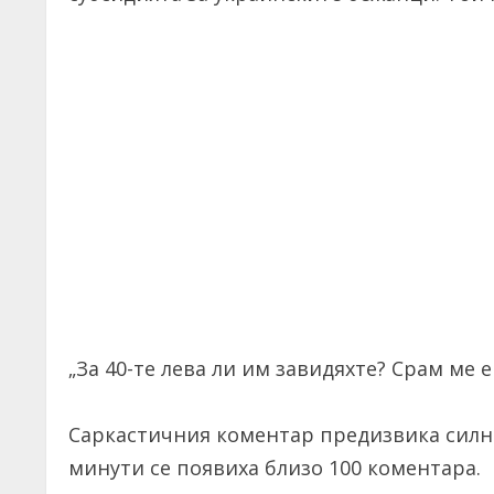
„За 40-те лева ли им завидяхте? Срам ме е 
Саркастичния коментар предизвика силна
минути се появиха близо 100 коментара.