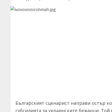
Българският сценарист направи остър к
субсидията за украинските бежанци. Той 