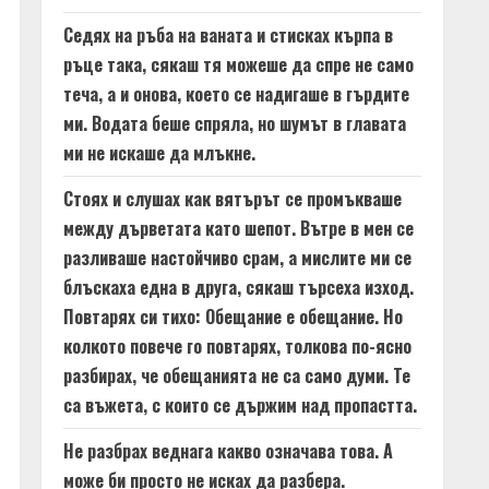
Седях на ръба на ваната и стисках кърпа в
ръце така, сякаш тя можеше да спре не само
теча, а и онова, което се надигаше в гърдите
ми. Водата беше спряла, но шумът в главата
ми не искаше да млъкне.
Стоях и слушах как вятърът се промъкваше
между дърветата като шепот. Вътре в мен се
разливаше настойчиво срам, а мислите ми се
блъскаха една в друга, сякаш търсеха изход.
Повтарях си тихо: Обещание е обещание. Но
колкото повече го повтарях, толкова по-ясно
разбирах, че обещанията не са само думи. Те
са въжета, с които се държим над пропастта.
Не разбрах веднага какво означава това. А
може би просто не исках да разбера.