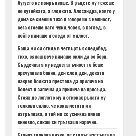
Аугусто не помръдваше. В ръцете му тежеше
не кутийката, а гледката. Алесандра, която у
дома се смееше тихо и говореше с нежност,
сега стоеше като чужд човек, с поглед, в
който нямаше и следа от милост.
Баща ми си отиде в четвъртък следобед,
тихо, сякаш вече нямаше сили да се бори.
Сърдечната му недостатъчност го беше
пречупвала бавно, ден след ден, докато
накрая болката престана да прилича на
болест и започна да прилича на присъда.
Стоях до леглото му и стисках ръката му
толкова силно, че кокалчетата ми
изтръпнаха, а той ми се усмихна някак
виновно, сякаш си тръгваше нарочно.
Станах толкова рязко, че столът изстърга по