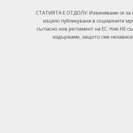
СТАТИЯТА Е ОТДОЛУ: Извиняваме се за п
изцяло публикувани в социалните мр
съгласно нов регламент на ЕС. Ние НЕ с
издържаме, защото сме независим