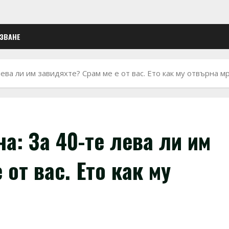
ЛЗВАНЕ
ева ли им завидяхте? Срам ме е от вас. Ето как му отвърна 
а: За 40-те лева ли им
 от вас. Ето как му