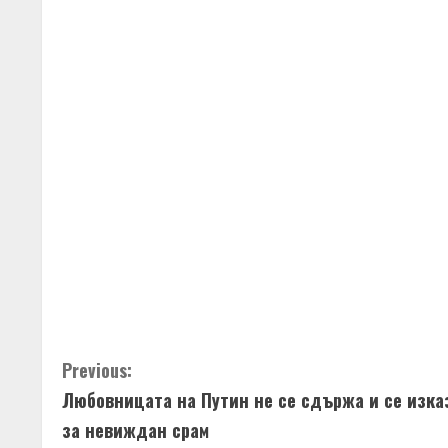
C
o
n
t
i
n
u
e
R
C
Previous:
e
Любовницата на Путин не се сдържа и се изка
o
за невиждан срам
a