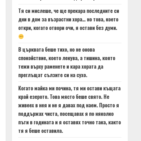
Тя си мислеше, че ще прекара последните си
дни в дом за възрастни хора… но това, което
откри, когато отвори очи, я остави без думи.
В църквата беше тихо, но не онова
спокойствие, което лекува, а тишина, която
тежи върху раменете и кара хората да
преглъщат сълзите си на сухо.
Когато майка ми почина, тя ми остави къщата
край езерото. Това място беше свято. Не
живеех в нея и не я давах под наем. Просто я
поддържах чиста, посещавах я по няколко
пъти в годината и я оставях точно така, както
тя я беше оставила.