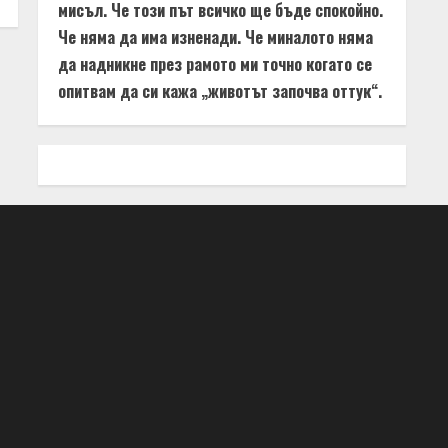
мисъл. Че този път всичко ще бъде спокойно.
Че няма да има изненади. Че миналото няма
да надникне през рамото ми точно когато се
опитвам да си кажа „животът започва оттук“.