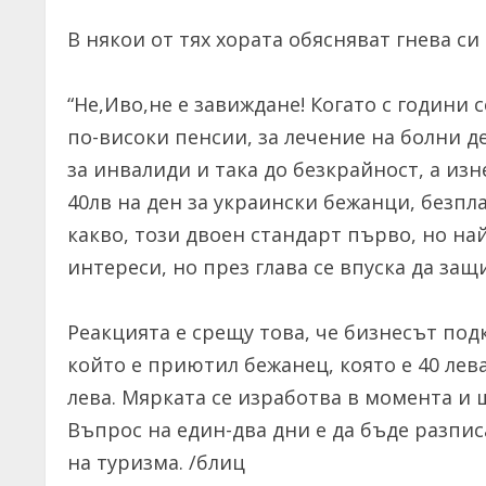
В някои от тях хората обясняват гнева си 
“Не,Иво,не е завиждане! Когато с години с
по-високи пенсии, за лечение на болни д
за инвалиди и така до безкрайност, а из
40лв на ден за украински бежанци, безпл
какво, този двоен стандарт първо, но на
интереси, но през глава се впуска да защ
Реакцията е срещу това, че бизнесът под
който е приютил бежанец, която е 40 лева
лева. Мярката се изработва в момента и
Въпрос на един-два дни е да бъде разпи
на туризма. /блиц