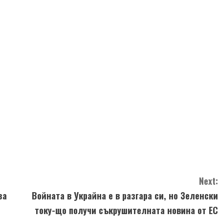
Next:
за
Войната в Украйна е в разгара си, но Зеленски
току-що получи съкрушителната новина от ЕС