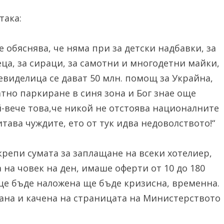
така:
е обяснява, че няма при за детски надбавки, за
еца, за сираци, за самотни и многодетни майки,
невиделица се дават 50 млн. помощ за Украйна,
атно паркиране в синя зона и Бог знае още
й-вече това,че никой не отстоява националните
итава чуждите, ето от тук идва недоволството!“
крепи сумата за заплащане на всеки хотелиер,
 на човек на ден, имаше оферти от 10 до 180
 ще бъде наложена ще бъде кризисна, временна.
сана и качена на страницата на Министерството