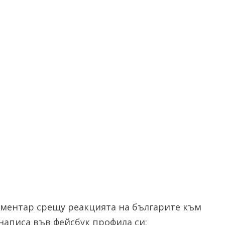
оментар срещу реакцията на българите към
написа във фейсбук профила си: