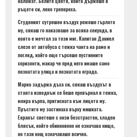
наложат. Белите цветя, които държеше в
ръцете си, леко трепереха.
Студеният сутрешен въздух режеше гърлото
му, сякаш го наказваше за всяка секунда, в
която е мечтал за този миг. Капитан Даниел
слезе от автобуса с тежка чанта на рамо и
поглед, който още търсеше пустинните
хоризонти, макар че пред него имаше само
познатата улица и познатата ограда.
Марко задържа дъха си, сякаш въздухът в
стаята изведнъж се беше превърнал в тежка,
мокра кърпа, притисната към лицето му.
Пръстите му застинаха върху мишката.
Екранът светеше с онзи безстрастен, хладен
блясък, който обикновено не означава нищо,
но тази нощ означаваше всичко.