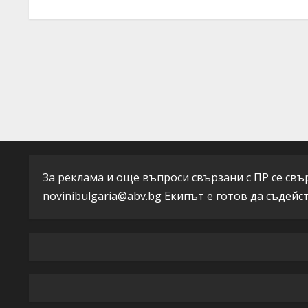
n
d
t
i
i
n
n
g
u
e
R
За реклама и още въпроси свързани с ПР се свърж
novinibulgaria@abv.bg
Екипът е готов да съдейс
e
a
d
i