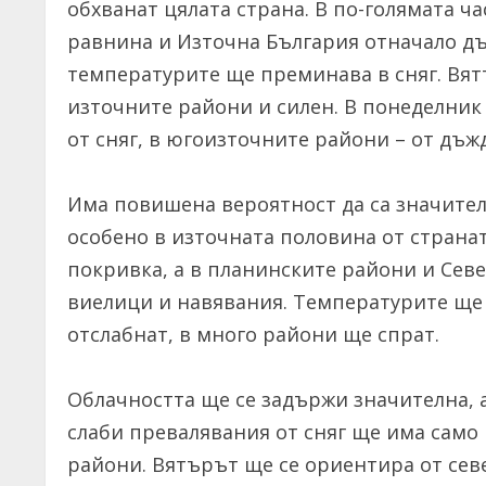
обхванат цялата страна. В по-голямата ча
равнина и Източна България отначало д
температурите ще преминава в сняг. Вятъ
източните райони и силен. В понеделник
от сняг, в югоизточните райони – от дъжд
Има повишена вероятност да са значител
особено в източната половина от странат
покривка, а в планинските райони и Сев
виелици и навявания. Температурите ще 
отслабнат, в много райони ще спрат.
Облачността ще се задържи значителна, а
слаби превалявания от сняг ще има само 
райони. Вятърът ще се ориентира от севе