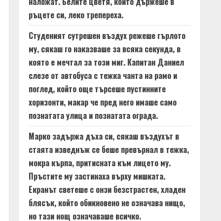
наложат. Белите цветя, които държеше в
ръцете си, леко трепереха.
Студеният сутрешен въздух режеше гърлото
му, сякаш го наказваше за всяка секунда, в
която е мечтал за този миг. Капитан Даниел
слезе от автобуса с тежка чанта на рамо и
поглед, който още търсеше пустинните
хоризонти, макар че пред него имаше само
познатата улица и познатата ограда.
Марко задържа дъха си, сякаш въздухът в
стаята изведнъж се беше превърнал в тежка,
мокра кърпа, притисната към лицето му.
Пръстите му застинаха върху мишката.
Екранът светеше с онзи безстрастен, хладен
блясък, който обикновено не означава нищо,
но тази нощ означаваше всичко.