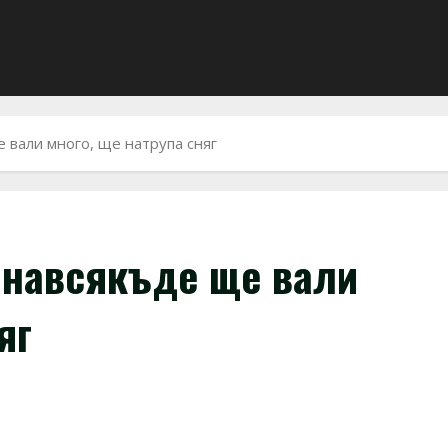
 вали много, ще натрупа сняг
 навсякъде ще вали
яг