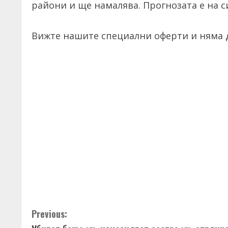
райони и ще намалява. Прогнозата е на 
Вижте нашите специални оферти и няма д
C
Previous: