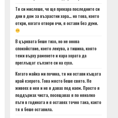
Тя си мислеше, че ще прекара последните си
дни в дом за възрастни хора… но това, което
откри, когато отвори очи, я остави без думи.
В църквата беше тихо, но не онова
спокойствие, което лекува, а тишина, която
тежи върху раменете и кара хората да
преглъщат сълзите си на сухо.
Когато майка ми почина, тя ми остави къщата
край езерото. Това място беше свято. Не
живеех в нея и не я давах под наем. Просто я
поддържах чиста, посещавах я по няколко
пъти в годината и я оставях точно така, както
тя я беше оставила.