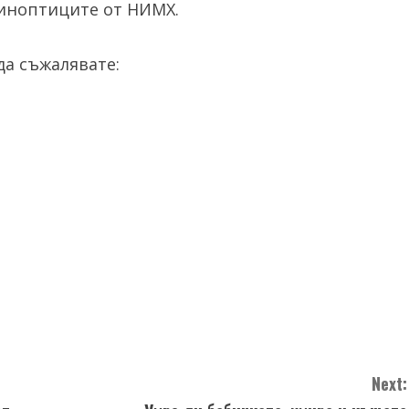
синоптиците от НИМХ.
а съжалявате:
Next: