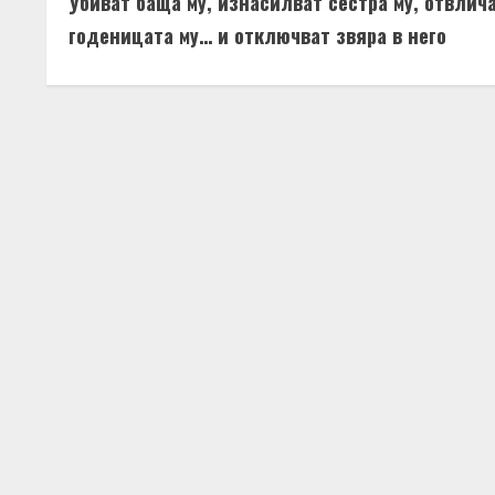
Убиват баща му, изнасилват сестра му, отвлич
o
годеницата му… и отключват звяра в него
n
t
i
n
u
e
R
e
a
d