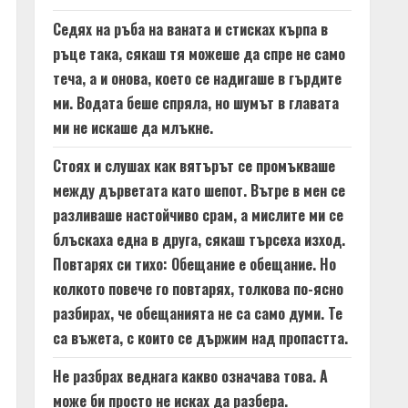
Седях на ръба на ваната и стисках кърпа в
ръце така, сякаш тя можеше да спре не само
теча, а и онова, което се надигаше в гърдите
ми. Водата беше спряла, но шумът в главата
ми не искаше да млъкне.
Стоях и слушах как вятърът се промъкваше
между дърветата като шепот. Вътре в мен се
разливаше настойчиво срам, а мислите ми се
блъскаха една в друга, сякаш търсеха изход.
Повтарях си тихо: Обещание е обещание. Но
колкото повече го повтарях, толкова по-ясно
разбирах, че обещанията не са само думи. Те
са въжета, с които се държим над пропастта.
Не разбрах веднага какво означава това. А
може би просто не исках да разбера.