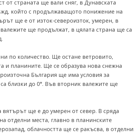
ст от страната ще вали сняг, в Дунавската
ъжд, който с продължаващото понижение на
рът ще е от изток-североизток, умерен, в
 валежите ще продължат, в цялата страна ще са
.
ни по количество. Ще остане ветровито,
а и планините. Ще се образува нова снежна
ероизточна България ще има условия за
са близки до 0°. Във вторник валежите ще
 вятърът ще е до умерен от север. В сряда
на отделни места, главно в планинските
розапад, облачността ще се ракъсва, в отделни