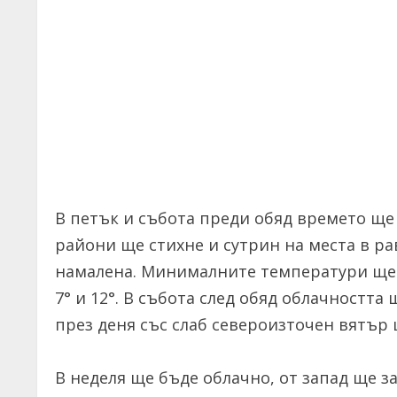
В петък и събота преди обяд времето ще
райони ще стихне и сутрин на места в р
намалена. Минималните температури ще с
7° и 12°. В събота след обяд облачността 
през деня със слаб североизточен вятър 
В неделя ще бъде облачно, от запад ще з