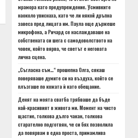
мрамора като предупреждение. Усмивките
наоколо увиснаха, като че ли някой дръпна
завеса пред лицата им. Паула още държеше
микрофона, а Ричард се наслаждаваше на
собствената си шега с самодоволството на
човек, който вярва, че светът е неговата
лична сцена.
„Съгласна съм…“ прошепна Олга, сякаш
поверяваше думите си на въздуха, който се
плъзгаше по кожата ѝ като обещание.
Денят на моята сватба трябваше да бъде
най-красивият в живота ми. Момент на чисто
щастие, толкова дълго чакан, толкова
старателно подготвян, че си бях позволила
да повярвам в една проста, примамлива