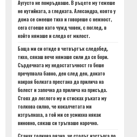
Аугусто не помръдваше. В ръцете му тежеше
не кутийката, а гледката. Алесандра, която у
дома се смееше тихо и говореше с нежност,
сега стоеше като чужд човек, с поглед, в
който нямаше и следа от милост.
Баща ми си отиде в четвъртък следобед,
тихо, сякаш вече нямаше сили да се бори.
Сърдечната му недостатъчност го беше
пречупвала бавно, ден след ден, докато
накрая болката престана да прилича на
болест и започна да прилича на присъда.
Стоях до леглото му и стисках ръката му
толкова силно, че кокалчетата ми
изтръпнаха, а той ми се усмихна някак
виновно, сякаш си тръгваше нарочно.
Станах толкова рязко, че столът изстърга по