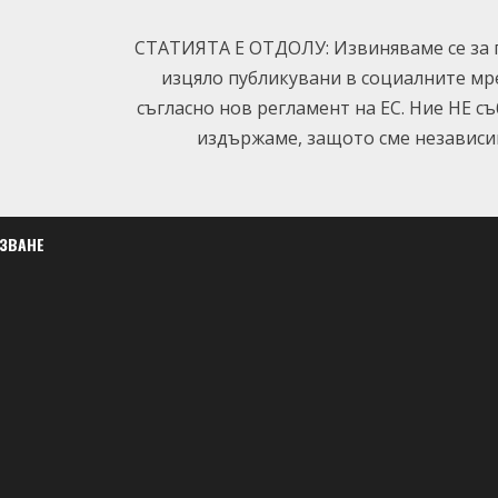
СТАТИЯТА Е ОТДОЛУ: Извиняваме се за п
изцяло публикувани в социалните мр
съгласно нов регламент на ЕС. Ние НЕ с
издържаме, защото сме независим
ЛЗВАНЕ