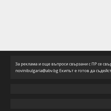
i
n
g
За реклама и още въпроси свързани с ПР се свърж
novinibulgaria@abv.bg
Екипът е готов да съдейс