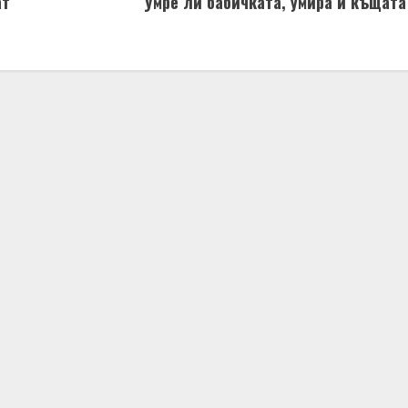
ат
Умре ли бабичката, умира и къщата