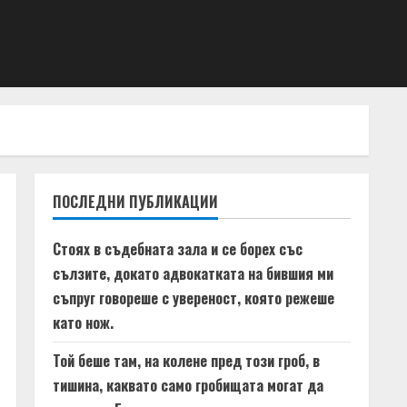
ПОСЛЕДНИ ПУБЛИКАЦИИ
Стоях в съдебната зала и се борех със
сълзите, докато адвокатката на бившия ми
съпруг говореше с увереност, която режеше
като нож.
Той беше там, на колене пред този гроб, в
тишина, каквато само гробищата могат да