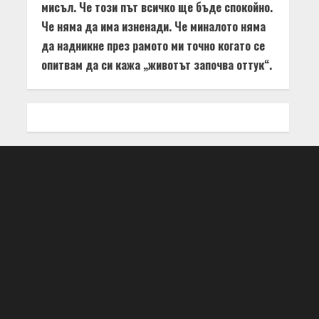
мисъл. Че този път всичко ще бъде спокойно.
Че няма да има изненади. Че миналото няма
да надникне през рамото ми точно когато се
опитвам да си кажа „животът започва оттук“.