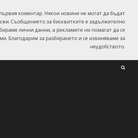
ървия коментар. Някои новини не могат да бъдат
ежи. Съобщението за бисквитките е задължително
ъбираме лични данни, а рекламите ни помагат да се
и. Благодарим за разбирането и се извиняваме за
неудобството.