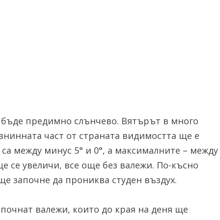
 бъде предимно слънчево. Вятърът в много
авнинната част от страната видимостта ще е
а между минус 5° и 0°, а максималните – между
ще се увеличи, все още без валежи. По-късно
ще започне да прониква студен въздух.
апочнат валежи, които до края на деня ще