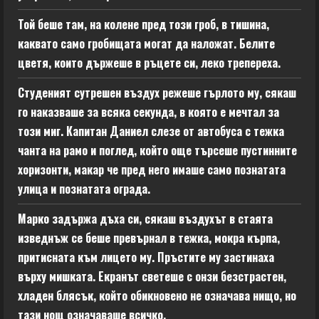
Той беше там, на колене пред този гроб, в тишина,
каквато само гробищата могат да наложат. Белите
цветя, които държеше в ръцете си, леко трепереха.
Студеният сутрешен въздух режеше гърлото му, сякаш
го наказваше за всяка секунда, в която е мечтал за
този миг. Капитан Даниел слезе от автобуса с тежка
чанта на рамо и поглед, който още търсеше пустинните
хоризонти, макар че пред него имаше само познатата
улица и познатата ограда.
Марко задържа дъха си, сякаш въздухът в стаята
изведнъж се беше превърнал в тежка, мокра кърпа,
притисната към лицето му. Пръстите му застинаха
върху мишката. Екранът светеше с онзи безстрастен,
хладен блясък, който обикновено не означава нищо, но
тази нощ означаваше всичко.