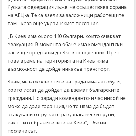
Руската федерация лъже, че осъществява охрана
на АЕЦ-а. Те са взели за заложници работещите
там“, каза още украинският посланик.
„В Киев има около 140 българи, които очакват
евакуация. В момента обаче има комендантски
час и ще продължи до 8 ч. в понеделник. През
това време на територията на Киев няма
възможност да дойде никакъв транспорт.
Знам, че в околностите на града има автобуси,
които искат да дойдат да вземат българските
граждани. Но заради комендантски час никой не
може да даде гаранция, че те няма да бъдат
атакувани от руските разузнавачески групи,
както и от бранителите на Киев“, обясни
посланикът.