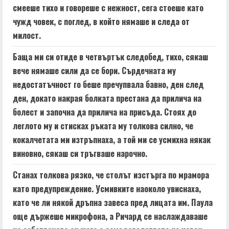
смееше тихо и говореше с нежност, сега стоеше като
чужд човек, с поглед, в който нямаше и следа от
милост.
Баща ми си отиде в четвъртък следобед, тихо, сякаш
вече нямаше сили да се бори. Сърдечната му
недостатъчност го беше пречупвала бавно, ден след
ден, докато накрая болката престана да прилича на
болест и започна да прилича на присъда. Стоях до
леглото му и стисках ръката му толкова силно, че
кокалчетата ми изтръпнаха, а той ми се усмихна някак
виновно, сякаш си тръгваше нарочно.
Станах толкова рязко, че столът изстърга по мрамора
като предупреждение. Усмивките наоколо увиснаха,
като че ли някой дръпна завеса пред лицата им. Паула
още държеше микрофона, а Ричард се наслаждаваше