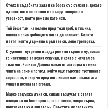
e
Стоях в съдебната зала и се борех със сълзите, докато
адвокатката на бившия ми съпруг говореше с
R
увереност, която режеше като нож.
e
Той беше там, на колене пред този гроб, в тишина,
a
каквато само гробищата могат да наложат. Белите
цветя, които държеше в ръцете си, леко трепереха.
d
Студеният сутрешен въздух режеше гърлото му, сякаш
i
го наказваше за всяка секунда, в която е мечтал за
n
този миг. Капитан Даниел слезе от автобуса с тежка
чанта на рамо и поглед, който още търсеше пустинните
g
хоризонти, макар че пред него имаше само познатата
улица и познатата ограда.
Марко задържа дъха си, сякаш въздухът в стаята
изведнъж се беше превърнал в тежка, мокра кърпа,
притисната към лицето му. Пръстите му застинаха