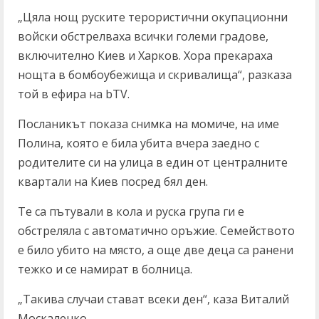
„Цяла нощ руските терористични окупационни
войски обстрелваха всички големи градове,
включително Киев и Харков. Хора прекараха
нощта в бомбоубежища и скривалища“, разказа
той в ефира на bTV.
Посланикът показа снимка на момиче, на име
Полина, която е била убита вчера заедно с
родителите си на улица в един от централните
квартали на Киев посред бял ден.
Те са пътували в кола и руска група ги е
обстреляла с автоматично оръжие. Семейството
е било убито на място, а още две деца са ранени
тежко и се намират в болница.
„Такива случаи стават всеки ден“, каза Виталий
Москаленко.