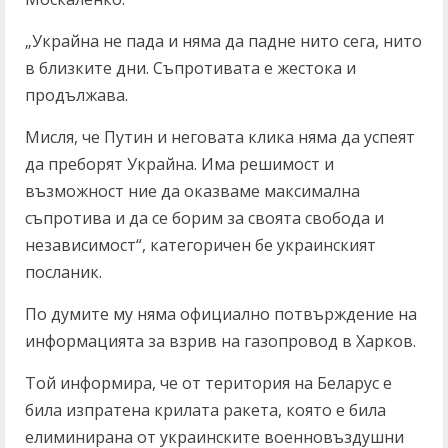
„Украйна не пада и няма да падне нито сега, нито
в близките дни. Съпротивата е жестока и
продължава.
Мисля, че Путин и неговата клика няма да успеят
да преборят Украйна. Има решимост и
възможност ние да оказваме максимална
съпротива и да се борим за своята свобода и
независимост“, категоричен бе украинският
посланик.
По думите му няма официално потвърждение на
информацията за взрив на газопровод в Харков.
Той информира, че от територия на Беларус е
била изпратена крилата ракета, която е била
елиминирана от украинските военновъздушни