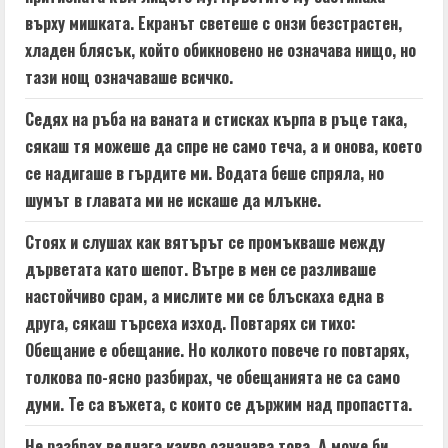
върху мишката. Екранът светеше с онзи безстрастен,
хладен блясък, който обикновено не означава нищо, но
тази нощ означаваше всичко.
Седях на ръба на ваната и стисках кърпа в ръце така,
сякаш тя можеше да спре не само теча, а и онова, което
се надигаше в гърдите ми. Водата беше спряла, но
шумът в главата ми не искаше да млъкне.
Стоях и слушах как вятърът се промъкваше между
дърветата като шепот. Вътре в мен се разливаше
настойчиво срам, а мислите ми се блъскаха една в
друга, сякаш търсеха изход. Повтарях си тихо:
Обещание е обещание. Но колкото повече го повтарях,
толкова по-ясно разбирах, че обещанията не са само
думи. Те са въжета, с които се държим над пропастта.
Не разбрах веднага какво означава това. А може би