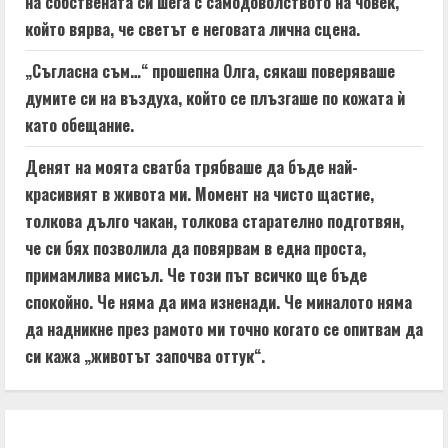
на собствената си шега с самодоволството на човек,
който вярва, че светът е неговата лична сцена.
„Съгласна съм…“ прошепна Олга, сякаш поверяваше
думите си на въздуха, който се плъзгаше по кожата ѝ
като обещание.
Денят на моята сватба трябваше да бъде най-
красивият в живота ми. Момент на чисто щастие,
толкова дълго чакан, толкова старателно подготвян,
че си бях позволила да повярвам в една проста,
примамлива мисъл. Че този път всичко ще бъде
спокойно. Че няма да има изненади. Че миналото няма
да надникне през рамото ми точно когато се опитвам да
си кажа „животът започва оттук“.