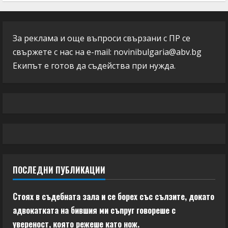
За реклама и още въпроси свързани с ПР се
свържете с нас на e-mail:
novinibulgaria@abv.bg
Екипът е готов да съдейства при нужда.
ПОСЛЕДНИ ПУБЛИКАЦИИ
Стоях в съдебната зала и се борех със сълзите, докато
адвокатката на бившия ми съпруг говореше с
увереност, която режеше като нож.