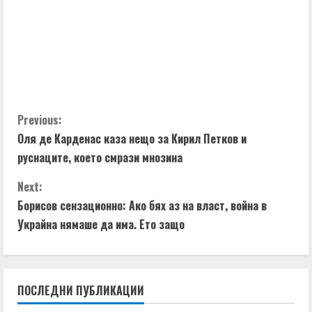
C
Previous:
Оля де Карденас каза нещо за Кирил Петков и
o
руснаците, което смрази мнозина
n
Next:
t
Борисов сензационно: Ако бях аз на власт, война в
Украйна нямаше да има. Ето защо
i
n
ПОСЛЕДНИ ПУБЛИКАЦИИ
u