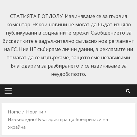
Skip
to
СТАТИЯТА Е ОТДОЛУ: Извиняваме се за първия
content
коментар. Някои новини не могат да бъдат изцяло
публикувани в социалните мрежи. Съобщението за
бисквитките е задължително съгласно нов регламент
на ЕС. Ние НЕ събираме лични данни, а рекламите ни
помагат да се издържаме, защото сме независими.
Благодарим за разбирането и се извиняваме за
неудобството.
Primary
Menu
Home
Новини
Извънредно! България праща боеприпаси на
Украйна!