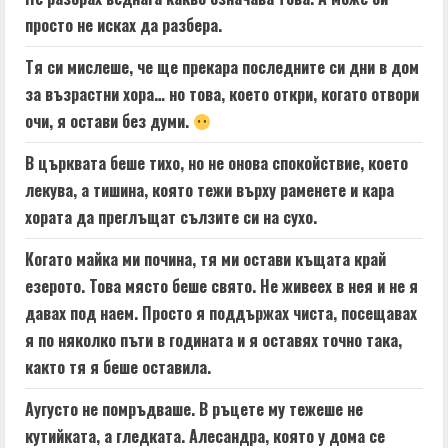
просто не исках да разбера.
Тя си мислеше, че ще прекара последните си дни в дом
за възрастни хора… но това, което откри, когато отвори
очи, я остави без думи.
В църквата беше тихо, но не онова спокойствие, което
лекува, а тишина, която тежи върху раменете и кара
хората да преглъщат сълзите си на сухо.
Когато майка ми почина, тя ми остави къщата край
езерото. Това място беше свято. Не живеех в нея и не я
давах под наем. Просто я поддържах чиста, посещавах
я по няколко пъти в годината и я оставях точно така,
както тя я беше оставила.
Аугусто не помръдваше. В ръцете му тежеше не
кутийката, а гледката. Алесандра, която у дома се